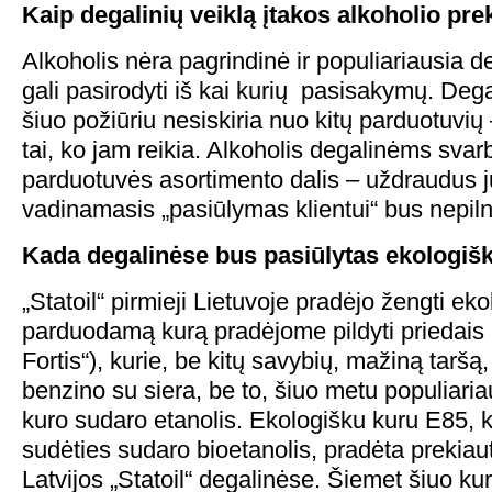
Kaip degalinių veiklą įtakos alkoholio pr
Alkoholis nėra pagrindinė ir populiariausia d
gali pasirodyti iš kai kurių pasisakymų. Deg
šiuo požiūriu nesiskiria nuo kitų parduotuvių – 
tai, ko jam reikia. Alkoholis degalinėms sva
parduotuvės asortimento dalis – uždraudus ju
vadinamasis „pasiūlymas klientui“ bus nepil
Kada degalinėse bus pasiūlytas ekologiš
„Statoil“ pirmieji Lietuvoje pradėjo žengti eko
parduodamą kurą pradėjome pildyti priedais (
Fortis“), kurie, be kitų savybių, mažiną tarš
benzino su siera, be to, šiuo metu populiari
kuro sudaro etanolis. Ekologišku kuru E85, 
sudėties sudaro bioetanolis, pradėta prekiauti
Latvijos „Statoil“ degalinėse. Šiemet šiuo ku