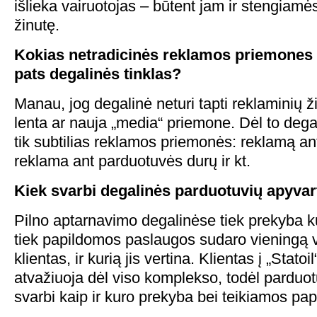
išlieka vairuotojas – būtent jam ir stengiamė
žinutę.
Kokias netradicinės reklamos priemones g
pats degalinės tinklas?
Manau, jog degalinė neturi tapti reklaminių 
lenta ar nauja „media“ priemone. Dėl to deg
tik subtilias reklamos priemonės: reklamą ant
reklama ant parduotuvės durų ir kt.
Kiek svarbi degalinės parduotuvių apyvar
Pilno aptarnavimo degalinėse tiek prekyba ku
tiek papildomos paslaugos sudaro vieningą 
klientas, ir kurią jis vertina. Klientas į „Statoi
atvažiuoja dėl viso komplekso, todėl parduo
svarbi kaip ir kuro prekyba bei teikiamos p