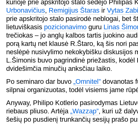
kurioje prie apskritojo stalo sėdėjo Philipas 
Urbonavičius
,
Remigijus Štaras
ir
Vytas Zabi
prie apskritojo stalo pasirodė neblogai, bet š
lietuviškasis
pozicionavimo
guru
Linas Šimo
trečiokas – jo anglų kalbos tartis juokino audi
porą kartų net klausė R.Štaro, ką šis nori pa
neslėpė nusivylimo nekokybišku diskusijos
L.Šimonis buvo pagrindinė priežastis, kodėl 
dvidešimčia minučių anksčiau laiko.
Po seminaro dar buvo
„Omnitel”
dovanotas fu
silpnai organizuotas, todėl visiems jame rūpėj
Anyway, Philipo Kotlerio pasirodymas Lietuv
riebaus pliuso. Artėja
„Wazzap”
, kuri už dal
šešių po pusdienį trunkančių sesijų prašo pu