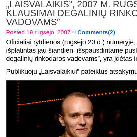
„LAISVALAIKIS”, 2007 M. RUGS
KLAUSIMAI DEGALINIŲ RIN
VADOVAMS”
Posted 19 rugsėjo, 2007
Comments(2)
Oficialiai rytdienos (rugsėjo 20 d.) numeryje,
išplatintas jau šiandien, išspausdintame pus
degalinių rinkodaros vadovams”, yra įdėtas 
Publikuoju „Laisvalaikiui” pateiktus atsakym