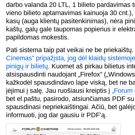
darbo valanda 20 LTL, 1 bilieto pardavimas tr
vieno bilieto aptarnavimas kainuoja 30 cnt.),
kasų (auga klientų pasitenkinimas), nėra pi
kaštų, galų gale taupomas popierius ir elektra
papildomas mokestis.
Pati sistema taip pat veikai ne be priekaištų
Cinemas”
pripažįsta, jog dėl klaidų sistemoj
pinigų ir bilietų
. Kuomet aš pirkau bilietus in
atsispausdinti naudojant „Firefox” („Windows
kažkodėl spausdindavo lape viską, bet ne ba
įėjimui į salę. Jau ruošiausi kreiptis į
„Forum
bet el.paštu, pasirodo, atsiunčiamas PDF su b
spausdinasi nepriekaištingai. Ačiū, bet galėj
informuoti, jog dar gausiu ir PDF’ą.