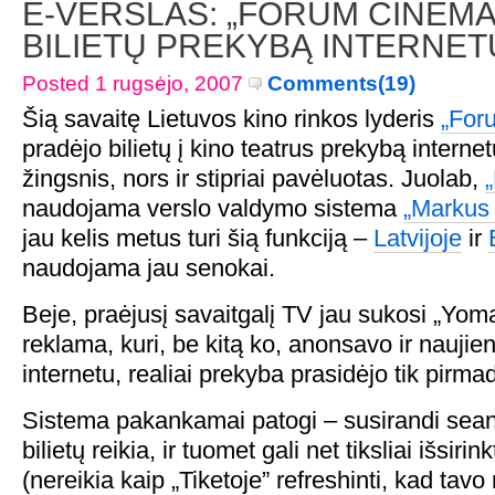
E-VERSLAS: „FORUM CINEM
BILIETŲ PREKYBĄ INTERNET
Posted 1 rugsėjo, 2007
Comments(19)
Šią savaitę Lietuvos kino rinkos lyderis
„For
pradėjo bilietų į kino teatrus prekybą interne
žingsnis, nors ir stipriai pavėluotas. Juolab,
naudojama verslo valdymo sistema
„Markus
jau kelis metus turi šią funkciją –
Latvijoje
ir
naudojama jau senokai.
Beje, praėjusį savaitgalį TV jau sukosi „Yom
reklama, kuri, be kitą ko, anonsavo ir naujien
internetu, realiai prekyba prasidėjo tik pirmad
Sistema pakankamai patogi – susirandi sean
bilietų reikia, ir tuomet gali net tiksliai išsirin
(nereikia kaip „Tiketoje” refreshinti, kad tav