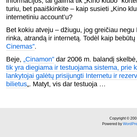
informacijos, tai galima tik „Kino klubo” kort
turiu, bet paaiškinkite – kaip susieti „Kino kl
internetiniu account’u?
Bet kokiu atveju – džiugu, jog greičiau negu
rinka, atrandą ir internetą. Todėl kaip bebū
Cinemas”
.
Beje,
„Cinamon”
dar 2006 m. balandį skelbė,
tik yra diegiama ir testuojama sistema, prie
lankytojai galėtų prisijungti Internetu ir rezerv
bilietus
„. Matyt, vis dar testuoja …
Copyright © 200
Powered by
WordPr