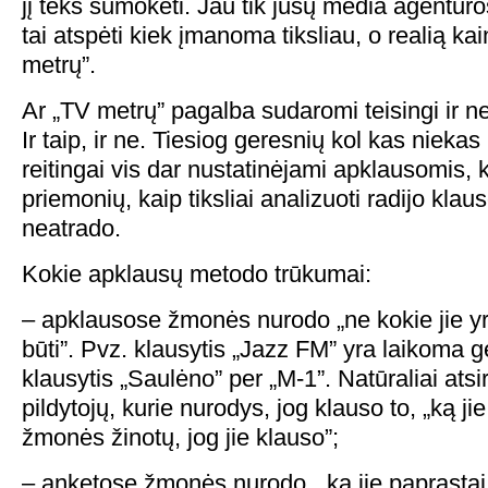
jį teks sumokėti. Jau tik jūsų media agentū
tai atspėti kiek įmanoma tiksliau, o realią ka
metrų”.
Ar „TV metrų” pagalba sudaromi teisingi ir ne
Ir taip, ir ne. Tiesiog geresnių kol kas nieka
reitingai vis dar nustatinėjami apklausomis, 
priemonių, kaip tiksliai analizuoti radijo kl
neatrado.
Kokie apklausų metodo trūkumai:
– apklausose žmonės nurodo „ne kokie jie yra
būti”. Pvz. klausytis „Jazz FM” yra laikoma g
klausytis „Saulėno” per „M-1”. Natūraliai atsi
pildytojų, kurie nurodys, jog klauso to, „ką ji
žmonės žinotų, jog jie klauso”;
– anketose žmonės nurodo, „ką jie paprastai 