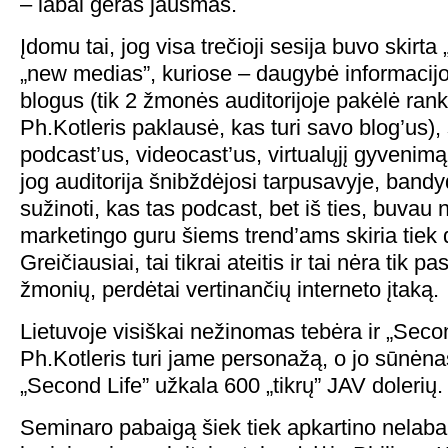
– labai geras jausmas.
Įdomu tai, jog visa trečioji sesija buvo skirta 
„new medias”, kuriose – daugybė informacijo
blogus (tik 2 žmonės auditorijoje pakėlė ran
Ph.Kotleris paklausė, kas turi savo blog’us), 
podcast’us, videocast’us, virtualųjį gyvenimą i
jog auditorija šnibždėjosi tarpusavyje, bandyd
sužinoti, kas tas podcast, bet iš ties, buvau 
marketingo guru šiems trend’ams skiria tiek
Greičiausiai, tai tikrai ateitis ir tai nėra tik
žmonių, perdėtai vertinančių interneto įtaką.
Lietuvoje visiškai nežinomas tebėra ir „Secon
Ph.Kotleris turi jame personažą, o jo sūnėna
„Second Life” užkala 600 „tikrų” JAV dolerių.
Seminaro pabaigą šiek tiek apkartino nelabai