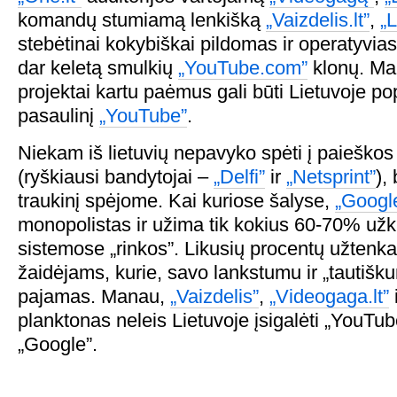
komandų stumiamą lenkišką
„Vaizdelis.lt”
,
„L
stebėtinai kokybiškai pildomas ir operatyvia
dar keletą smulkių
„YouTube.com”
klonų. Man
projektai kartu paėmus gali būti Lietuvoje po
pasaulinį
„YouTube”
.
Niekam iš lietuvių nepavyko spėti į paieškos
(ryškiausi bandytojai –
„Delfi”
ir
„Netsprint”
),
traukinį spėjome. Kai kuriose šalyse,
„Googl
monopolistas ir užima tik kokius 60-70% už
sistemose „rinkos”. Likusių procentų užtenka
žaidėjams, kurie, savo lankstumu ir „tautišk
pajamas. Manau,
„Vaizdelis”
,
„Videogaga.lt”
planktonas neleis Lietuvoje įsigalėti „YouTube
„Google”.