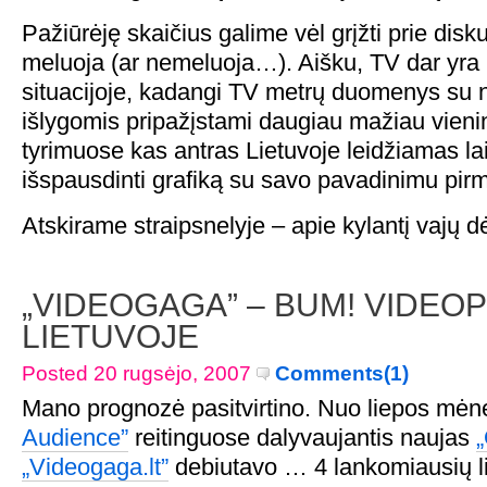
Pažiūrėję skaičius galime vėl grįžti prie disku
meluoja (ar nemeluoja…). Aišku, TV dar yra p
situacijoje, kadangi TV metrų duomenys su 
išlygomis pripažįstami daugiau mažiau vieni
tyrimuose kas antras Lietuvoje leidžiamas lai
išspausdinti grafiką su savo pavadinimu pir
Atskirame straipsnelyje – apie kylantį vajų dė
„VIDEOGAGA” – BUM! VIDEO
LIETUVOJE
Posted 20 rugsėjo, 2007
Comments(1)
Mano prognozė pasitvirtino. Nuo liepos mė
Audience”
reitinguose dalyvaujantis naujas
„
„Videogaga.lt”
debiutavo … 4 lankomiausių li