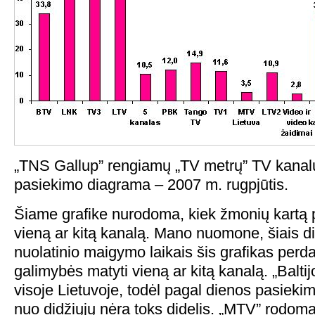
„TNS Gallup” rengiamų „TV metrų” TV kanalų
pasiekimo diagrama – 2007 m. rugpjūtis.
Šiame grafike nurodoma, kiek žmonių kartą p
vieną ar kitą kanalą. Mano nuomone, šiais di
nuolatinio maigymo laikais šis grafikas perd
galimybės matyti vieną ar kitą kanalą. „Balt
visoje Lietuvoje, todėl pagal dienos pasiekim
nuo didžiųjų nėra toks didelis. „MTV” rodoma