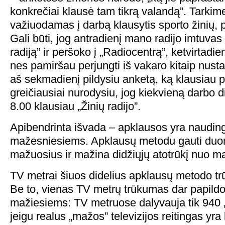
konkrečiai klausė tam tikrą valandą”. Tarkime
važiuodamas į darbą klausytis sporto žinių, pe
Gali būti, jog antradienį mano radijo imtuvas 
radiją” ir peršoko į „Radiocentrą”, ketvirtadie
nes pamiršau perjungti iš vakaro kitaip nust
aš sekmadienį pildysiu anketą, ką klausiau p
greičiausiai nurodysiu, jog kiekvieną darbo d
8.00 klausiau „Žinių radijo”.
Apibendrinta išvada – apklausos yra naudi
mažesniesiems. Apklausų metodu gauti duo
mažuosius ir mažina didžiųjų atotrūkį nuo m
TV metrai šiuos didelius apklausų metodo t
Be to, vienas TV metrų trūkumas dar papild
mažiesiems: TV metruose dalyvauja tik 940 „t
jeigu realus „mažos” televizijos reitingas yra