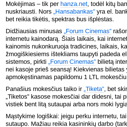
Mokėjimas – tik per
hanza.net
, todėl kitų ba
nuskriausti. Nors
„Hansabankas”
yra el. bank
bet reikia tikėtis, spektras bus išplėstas.
Didžiausias minusas
„Forum Cinemas”
rašo
internetu kainodarą. Šiais laikais, kai intern
kainomis nukonkuruoja tradicines, laikais, ka
žmogiškiesiems ištekliams taupyti padeda el
sistemos, pirkti
„Forum Cinemas”
bilietą int
nei kasoje prieš seansą! Kiekvienas bilietas 
apmokęstinamas papildomu 1 LTL mokesčiu
Panašius mokesčius taiko ir
„Tiketa”
, bet sk
„Tiketos” kasose mokesčiai dar didesni, tai 
vistiek bent litą sutaupai arba nors moki lygia
Mąstykime logiškai: jeigu perku internetu, ta
sutaupo. Mažiau reikia kasininkių darbo (tar