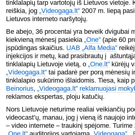
tinklalapių tarp vartotojų iš Lietuvos vietoj
reiškia, jog
„Videogaga.lt”
2007 m. liepą pas
Lietuvos interneto naršytojų.
Be abejo, 36 procentai yra beveik dvigubai 
kiekvieną mėnesį pasiekia
„One”
(apie 60 pro
įspūdingas skaičius.
UAB „Alfa Media”
reikėj
injekcijos ir metų, kad prasibrautų į aštuntą
tinklalapių Lietuvoje vietą, o
„One.lt”
kūrėjų 
„Videogaga.lt”
tai padarė per porą mėnesių i
tinklalapio sukūrimo išlaidomis. Tiesa, kaip 
Beinorius
,
„Videogaga.lt”
reklamuojasi moky
reklamos ekspertas, ploju katučių.
Nors Lietuvoje neturime realiai veikiančių po
videocast’ų, manau, jog į vieną iš naujojo int
– video internete – traukinį spėjome. Turime ž
„One.lt”
auditorijos vartojamą
„Videogagą”
,
„