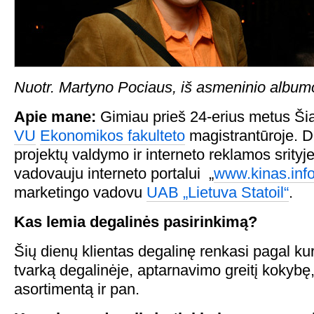
Nuotr. Martyno Pociaus, iš asmeninio album
Apie mane:
Gimiau prieš 24-erius metus Šia
VU
Ekonomikos fakulteto
magistrantūroje. D
projektų valdymo ir interneto reklamos srityj
vadovauju interneto portalui „
www.kinas.inf
marketingo vadovu
UAB „Lietuva Statoil“
.
Kas lemia degalinės pasirinkimą?
Šių dienų klientas degalinę renkasi pagal ku
tvarką degalinėje, aptarnavimo greitį kokybę
asortimentą ir pan.