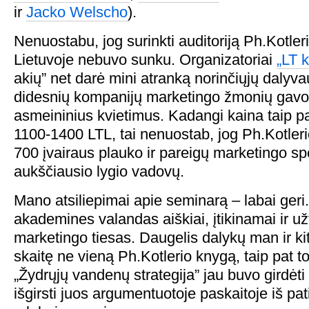
ir
Jacko Welscho
).
Nenuostabu, jog surinkti auditoriją Ph.Kotler
Lietuvoje nebuvo sunku. Organizatoriai
„LT 
akių” net darė mini atranką norinčiųjų dalyva
didesnių kompanijų marketingo žmonių gavo
asmeininius kvietimus. Kadangi kaina taip p
1100-1400 LTL, tai nenuostab, jog Ph.Kotler
700 įvairaus plauko ir pareigų marketingo spe
aukščiausio lygio vadovų.
Mano atsiliepimai apie seminarą – labai geri.
akademines valandas aiškiai, įtikinamai ir užt
marketingo tiesas. Daugelis dalykų man ir ki
skaitę ne vieną Ph.Kotlerio knygą, taip pat t
„Žydrųjų vandenų strategija” jau buvo girdėti 
išgirsti juos argumentuotoje paskaitoje iš pat