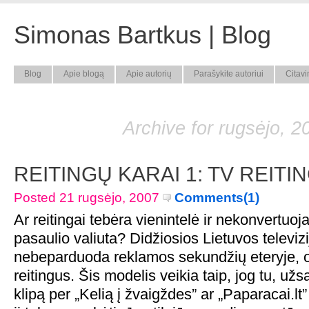
Simonas Bartkus | Blog
Blog
Apie blogą
Apie autorių
Parašykite autoriui
Citavi
Archive for rugsėjo, 2
REITINGŲ KARAI 1: TV REITI
Posted 21 rugsėjo, 2007
Comments(1)
Ar reitingai tebėra vienintelė ir nekonvertu
pasaulio valiuta? Didžiosios Lietuvos televiz
nebeparduoda reklamos sekundžių eteryje, 
reitingus. Šis modelis veikia taip, jog tu, u
klipą per „Kelią į žvaigždes” ar „Paparacai.lt”