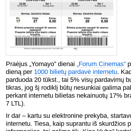
Praėjus „Yomayo” dienai
„Forum Cinemas”
p
dieną per
1000 bilietų pardavė internetu
. Kad
parduoda 20 tūkst., tai 5% visų pardavimų b
tikras, jog šį rodiklį būtų nesunkiai galima pa
perkant internetu bilietas nekainuotų 17% br
7 LTL).
Ir dar – kartu su elektronine prekyba, startavo
internetu. Tiesa, kaip suprantu iš skurdžios 