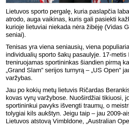
Lietuvos sporto pergalę, kuria paslapčia laba
atrodo, auga vaikinas, kuris gali pasiekti ka
kurioje lietuviai niekada nėra žibėję (Vidas G
seniai).
Tenisas yra viena seniausių, viena populiaria
individualių sporto šakų pasaulyje. 17-meti
treniruojamas sportininkas šiandien pirmą kar
„Grand Slam” serijos turnyrą – „US Open” ja
varžybas.
Jau po kokių metų lietuvis Ričardas Berankis
kovas vyrų varžybose. Nuoširdžiai tikiuosi, 
sportininkui pavyks išvengti traumų, o meistr
tolygiai kils aukštyn. Jeigu taip – jau 2009-ai
Lietuvos atstovą Vimbldone, „Australian Ope