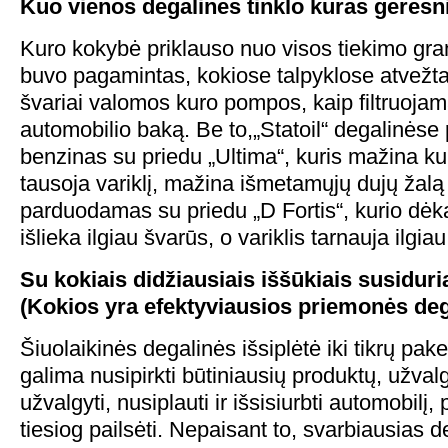
Kuo vienos degalinės tinklo kuras geresni
Kuro kokybė priklauso nuo visos tiekimo gra
buvo pagamintas, kokiose talpyklose atvežtas
švariai valomos kuro pompos, kaip filtruojama
automobilio baką. Be to,„Statoil“ degalinės
benzinas su priedu „Ultima“, kuris mažina k
tausoja variklį, mažina išmetamųjų dujų žalą
parduodamas su priedu „D Fortis“, kurio dėka 
išlieka ilgiau švarūs, o variklis tarnauja ilgiau
Su kokiais didžiausiais iššūkiais susidur
(Kokios yra efektyviausios priemonės deg
Šiuolaikinės degalinės išsiplėtė iki tikrų pake
galima nusipirkti būtiniausių produktų, užvalgy
užvalgyti, nusiplauti ir išsisiurbti automobilį
tiesiog pailsėti. Nepaisant to, svarbiausias d