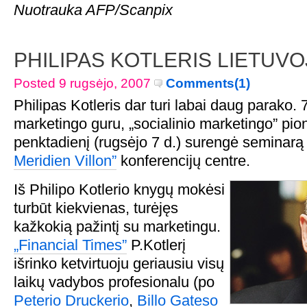
Nuotrauka AFP/Scanpix
PHILIPAS KOTLERIS LIETUVO
Posted 9 rugsėjo, 2007
Comments(1)
Philipas Kotleris dar turi labai daug parako. 
marketingo guru, „socialinio marketingo” pion
penktadienį (rugsėjo 7 d.) surengė seminarą 
Meridien Villon”
konferencijų centre.
Iš Philipo Kotlerio knygų mokėsi
turbūt kiekvienas, turėjęs
kažkokią pažintį su marketingu.
„Financial Times”
P.Kotlerį
išrinko ketvirtuoju geriausiu visų
laikų vadybos profesionalu (po
Peterio Druckerio
,
Billo Gateso