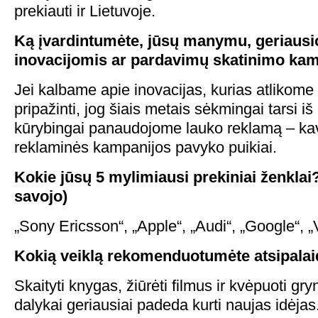
prekiauti ir Lietuvoje.
Ką įvardintumėte, jūsų manymu, geriausi
inovacijomis ar pardavimų skatinimo ka
Jei kalbame apie inovacijas, kurias atlikome 
pripažinti, jog šiais metais sėkmingai tarsi i
kūrybingai panaudojome lauko reklamą – kav
reklaminės kampanijos pavyko puikiai.
Kokie jūsų 5 mylimiausi prekiniai ženklai
savojo)
„Sony Ericsson“, „Apple“, „Audi“, „Google“, „
Kokią veiklą rekomenduotumėte atsipala
Skaityti knygas, žiūrėti filmus ir kvėpuoti gryn
dalykai geriausiai padeda kurti naujas idėjas