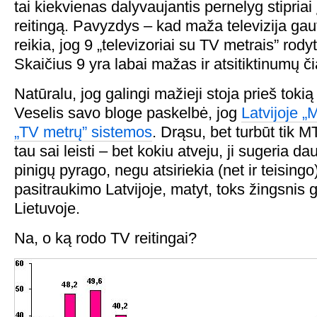
tai kiekvienas dalyvaujantis pernelyg stipriai
reitingą. Pavyzdys – kad maža televizija gau
reikia, jog 9 „televizoriai su TV metrais” rody
Skaičius 9 yra labai mažas ir atsitiktinumų či
Natūralu, jog galingi mažieji stoja prieš toki
Veselis savo bloge paskelbė, jog
Latvijoje „
„TV metrų” sistemos
. Drąsu, bet turbūt tik MT
tau sai leisti – bet kokiu atveju, ji sugeria 
pinigų pyrago, negu atsiriekia (net ir teisingo
pasitraukimo Latvijoje, matyt, toks žingsnis ga
Lietuvoje.
Na, o ką rodo TV reitingai?