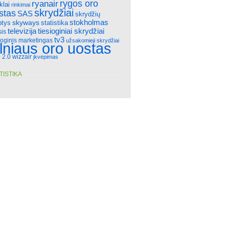
rygos oro
ryanair
klai
rinkimai
skrydžiai
stas
SAS
skrydžių
stokholmas
skyways
statistika
ptys
televizija
tiesioginiai skrydžiai
sis
tv3
ioginis marketingas
užsakomieji skrydžiai
ilniaus oro uostas
 2.0
wizzair
įkvėpimas
TISTIKA