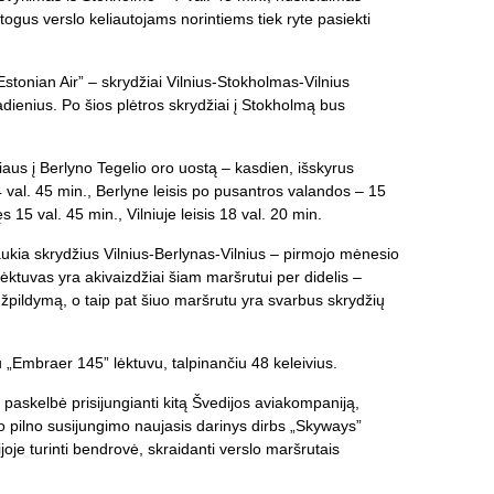
atogus verslo keliautojams norintiems tiek ryte pasiekti
„Estonian Air” – skrydžiai Vilnius-Stokholmas-Vilnius
dienius. Po šios plėtros skrydžiai į Stokholmą bus
niaus į Berlyno Tegelio oro uostą – kasdien, išskyrus
14 val. 45 min., Berlyne leisis po pusantros valandos – 15
ęs 15 val. 45 min., Vilniuje leisis 18 val. 20 min.
aukia skrydžius Vilnius-Berlynas-Vilnius – pirmojo mėnesio
ėktuvas yra akivaizdžiai šiam maršrutui per didelis –
žpildymą, o taip pat šiuo maršrutu yra svarbus skrydžių
 „Embraer 145” lėktuvu, talpinančiu 48 keleivius.
askelbė prisijungianti kitą Švedijos aviakompaniją,
Po pilno susijungimo naujasis darinys dirbs „Skyways”
joje turinti bendrovė, skraidanti verslo maršrutais