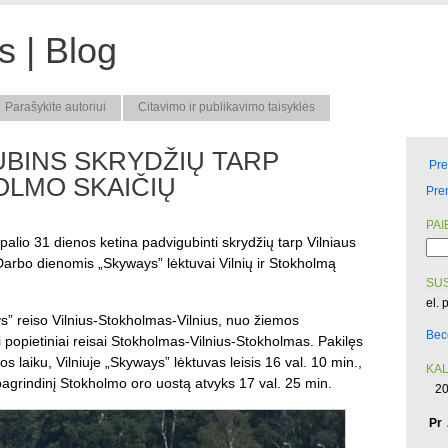
 | Blog
Parašykite autoriui
Citavimo ir publikavimo taisyklės
UBINS SKRYDŽIŲ TARP
Pr
OLMO SKAIČIŲ
Pre
PAI
lio 31 dienos ketina padvigubinti skrydžių tarp Vilniaus
Darbo dienomis „Skyways” lėktuvai Vilnių ir Stokholmą
SUS
el. 
s” reiso Vilnius-Stokholmas-Vilnius, nuo žiemos
Bec
i popietiniai reisai Stokholmas-Vilnius-Stokholmas. Pakilęs
os laiku, Vilniuje „Skyways” lėktuvas leisis 16 val. 10 min.,
KA
į pagrindinį Stokholmo oro uostą atvyks 17 val. 25 min.
20
Pr