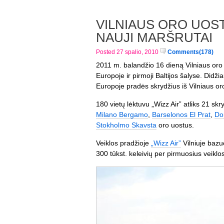
VILNIAUS ORO UOSTE
NAUJI MARŠRUTAI
Posted 27 spalio, 2010
Comments(178)
2011 m. balandžio 16 dieną Vilniaus oro 
Europoje ir pirmoji Baltijos šalyse. Did
Europoje pradės skrydžius iš Vilniaus oro
180 vietų lėktuvu „Wizz Air” atliks 21 skr
Milano Bergamo
,
Barselonos El Prat
,
Do
Stokholmo Skavsta
oro uostus.
Veiklos pradžioje
„Wizz Air”
Vilniuje bazu
300 tūkst. keleivių per pirmuosius veiklo