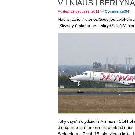
VILNIAUS Į BERLYN
Posted 12 gegužės, 2011
Comments(94)
Nuo birželio 7 dienos Švedijos aviakompan
„Skyways” planuose – skrydžiai iš Vilnia
„Skyways” skrydžiai iš Vilniaus į Stokho
dieną, nuo pirmadienio iki penktadienio. 
Stokholmą – 7 val. 15 min. vietos laiku. 