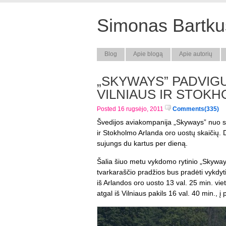
Simonas Bartkus
Blog
Apie blogą
Apie autorių
„SKYWAYS” PADVIG
VILNIAUS IR STOKH
Posted 16 rugsėjo, 2011
Comments(335)
Švedijos aviakompanija „Skyways” nuo spa
ir Stokholmo Arlanda oro uostų skaičių. 
sujungs du kartus per dieną.
Šalia šiuo metu vykdomo rytinio „Skyway
tvarkaraščio pradžios bus pradėti vykdyt
iš Arlandos oro uosto 13 val. 25 min. viet
atgal iš Vilniaus pakils 16 val. 40 min., 