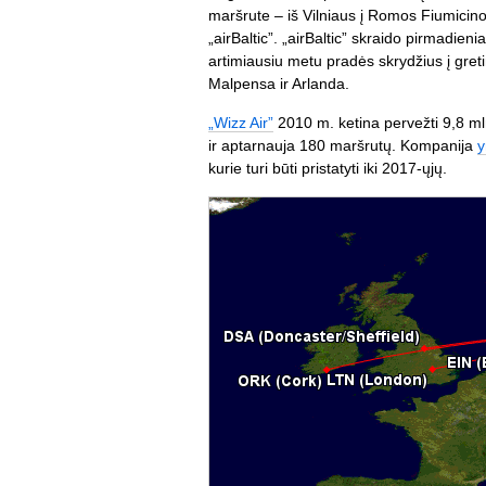
maršrute – iš Vilniaus į Romos Fiumicino
„airBaltic”. „airBaltic” skraido pirmadieni
artimiausiu metu pradės skrydžius į gre
Malpensa ir Arlanda.
„Wizz Air”
2010 m. ketina pervežti 9,8 ml
ir aptarnauja 180 maršrutų. Kompanija
y
kurie turi būti pristatyti iki 2017-ųjų.