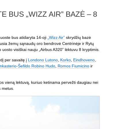
 BUS „WIZZ AIR” BAZĖ – 8
uoste bus atidaryta 14-oji
„Wizz Air”
skrydžių bazė
žiausia žemų sąnaudų oro bendrovė Centrinėje ir Rytų
 uosto visiškai nauju „Airbus A320” lėktuvu 8 kryptimis.
ydį per savaitę į
Londono Lutono
,
Korko
,
Eindhoveno
,
nkasterio-Šefildo Robino Hudo
,
Romos Fiumicino
ir
os vieną lėktuvą, kuriuo ketinama pervežti daugiau nei
s metus.