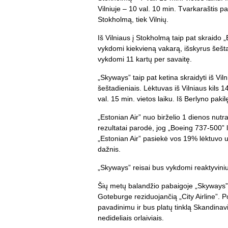
Vilniuje – 10 val. 10 min. Tvarkaraštis p
Stokholmą, tiek Vilnių.
Iš Vilniaus į Stokholmą taip pat skraido 
vykdomi kiekvieną vakarą, išskyrus šešta
vykdomi 11 kartų per savaitę.
„Skyways” taip pat ketina skraidyti iš Vil
šeštadieniais. Lėktuvas iš Vilniaus kils 
val. 15 min. vietos laiku. Iš Berlyno pakil
„Estonian Air” nuo birželio 1 dienos nutr
rezultatai parodė, jog „Boeing 737-500” l
„Estonian Air” pasiekė vos 19% lėktuvo u
dažnis.
„Skyways” reisai bus vykdomi reaktyviniu
Šių metų balandžio pabaigoje „Skyways” p
Goteburge reziduojančią „City Airline”. 
pavadinimu ir bus platų tinklą Skandinavi
nedideliais orlaiviais.