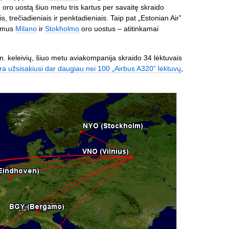
 oro uostą šiuo metu tris kartus per savaitę skraido
ais, trečiadieniais ir penktadieniais. Taip pat „Estonian Air”
timus
Milano
ir
Stokholmo
oro uostus – atitinkamai
n. keleivių, šiuo metu aviakompanija skraido 34 lėktuvais
ra užsisakiusi dar daugiau nei 100 „Airbus A320” lėktuvų
,