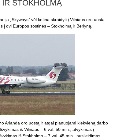
Ą IR STOKHOLMĄ
ija „Skyways” vėl ketina skraidyti į Vilniaus oro uostą.
us į dvi Europos sostines – Stokholmą ir Berlyną.
lmo Arlanda oro uostą ir atgal planuojami kiekvieną darbo
Išvykimas iš Vilniaus – 6 val. 50 min., atvykimas į
Išvykimas iš Stokholmo – 7 val. 45 min., nusileidimas