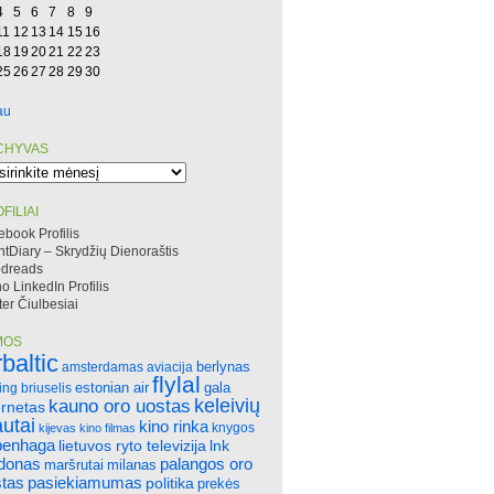
4
5
6
7
8
9
11
12
13
14
15
16
18
19
20
21
22
23
25
26
27
28
29
30
au
CHYVAS
hyvas
FILIAI
ebook Profilis
htDiary – Skrydžių Dienoraštis
dreads
 LinkedIn Profilis
ter Čiulbesiai
MOS
rbaltic
amsterdamas
aviacija
berlynas
flylal
ing
briuselis
estonian air
gala
keleivių
kauno oro uostas
ernetas
autai
kino rinka
knygos
kijevas
kino filmas
penhaga
lietuvos ryto televizija
lnk
ndonas
palangos oro
maršrutai
milanas
tas
pasiekiamumas
politika
prekės