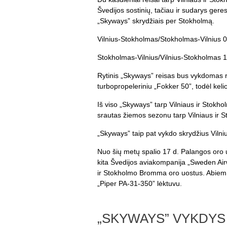
Švedijos sostinių, tačiau ir sudarys ger
„Skyways” skrydžiais per Stokholmą.
Vilnius-Stokholmas/Stokholmas-Vilnius 
Stokholmas-Vilnius/Vilnius-Stokholmas 
Rytinis „Skyways” reisas bus vykdomas re
turbopropeleriniu „Fokker 50”, todėl kelio
Iš viso „Skyways” tarp Vilniaus ir Stokho
srautas žiemos sezonu tarp Vilniaus ir 
„Skyways” taip pat vykdo skrydžius Vilniu
Nuo šių metų spalio 17 d. Palangos oro uo
kita Švedijos aviakompanija „Sweden Air
ir Stokholmo Bromma oro uostus. Abiem kr
„Piper PA-31-350” lėktuvu.
„SKYWAYS” VYKDYS 