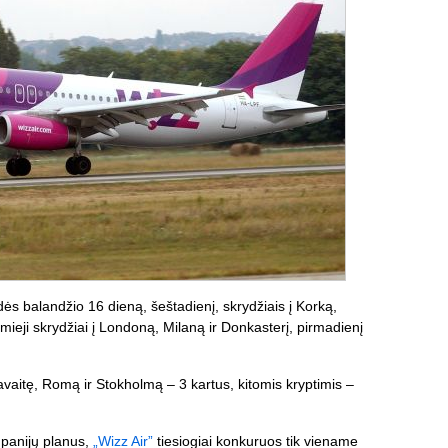
dės balandžio 16 dieną, šeštadienį, skrydžiais į Korką,
ieji skrydžiai į Londoną, Milaną ir Donkasterį, pirmadienį
vaitę, Romą ir Stokholmą – 3 kartus, kitomis kryptimis –
mpanijų planus,
„Wizz Air”
tiesiogiai konkuruos tik viename