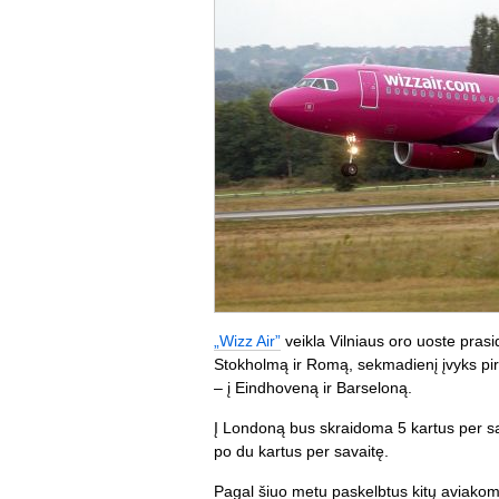
„Wizz Air”
veikla Vilniaus oro uoste prasi
Stokholmą ir Romą, sekmadienį įvyks pirm
– į Eindhoveną ir Barseloną.
Į Londoną bus skraidoma 5 kartus per sa
po du kartus per savaitę.
Pagal šiuo metu paskelbtus kitų aviako