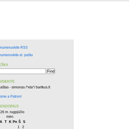
enumeruokite RSS
numeruokite el. paštu
EŠKA
ISIEKITE
paštas - simonas /*eta*/ bartkus.lt
ome a Patron!
LENDORIUS
26 m. rugpjūčio
mėn.
A
T
K
Pn
Š
S
1
2