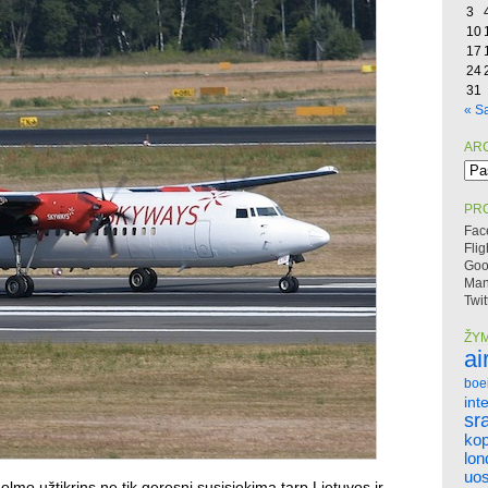
3
10
17
24
31
« S
AR
Arc
PRO
Fac
Flig
Goo
Mano
Twit
ŽY
ai
boe
int
sr
ko
lo
uos
holmo užtikrins ne tik geresnį susisiekimą tarp Lietuvos ir