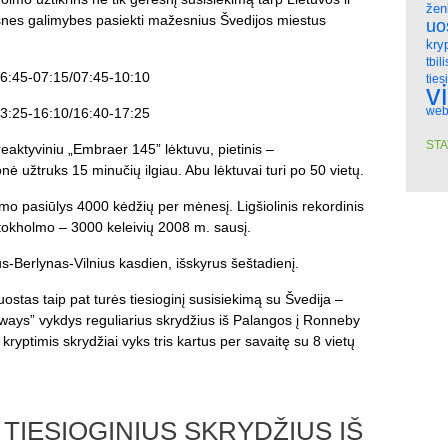
žen
esnes galimybes pasiekti mažesnius Švedijos miestus
uo
kry
tbili
06:45-07:15/07:45-10:10
ties
v
web
13:25-16:10/16:40-17:25
STA
aktyviniu „Embraer 145” lėktuvu, pietinis –
nė užtruks 15 minučių ilgiau. Abu lėktuvai turi po 50 vietų.
lmo pasiūlys 4000 kėdžių per mėnesį. Ligšiolinis rekordinis
Stokholmo – 3000 keleivių 2008 m. sausį.
s-Berlynas-Vilnius kasdien, išskyrus šeštadienį.
stas taip pat turės tiesioginį susisiekimą su Švedija –
ways” vykdys reguliarius skrydžius iš Palangos į Ronneby
yptimis skrydžiai vyks tris kartus per savaitę su 8 vietų
TIESIOGINIUS SKRYDŽIUS IŠ