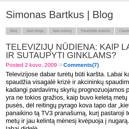
Simonas Bartkus | Blog
Blog
Apie blogą
Apie autorių
Parašykite autoriui
Citavi
TELEVIZIJŲ NŪDIENA: KAIP L
IR SUTAUPYTI GINKLAMS?
Posted 2 kovo, 2009
Comments(7)
Televizijose dabar turėtų būti karšta. Labai k
spaudžia visagalė krizė ir akcininkų spaudim
kadangi pardavimų skyrių prognozuojamos p
yra ne tokios gražios, kaip buvo keletą metų 
pusės, dėl reitingų pyrago kova tapo dar „ki
panaikino tą TV3 pranašumą, kurį pastaroji te
metų ir jau kelintą mėnesį kvėpuoja į nugarą
labai didelė.