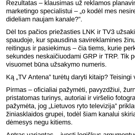
Rezultatas – klausimas už reklamos planav
marketingo specialistui – „o kodėl mes nes
dideliam naujam kanale?”.
Dėl tos pačios priežasties LNK ir TV3 užsaki
spaudoje, kur spausdina savireklamines žin
reitingus ir pasiekimus – čia tiems, kurie pe
sekundes neskaičiuodami GRP ir TRP. Tik po 
visuomet būna užsakymo numeris.
Ką „TV Antena” turėtų daryti kitaip? Teisingi 
Pirmas – oficialiai pažymėti, pavyzdžiui, žurn
pristatomas turinys, autoriai ir viršelio fotogr
pažymėta, jog „Lietuvos ryto televizija” prikla
žiniasklaidos grupei, todėl šiam kanalui skir
dėmesys negu kitiems.
Antras variantas – įvesti logiškus argumentu