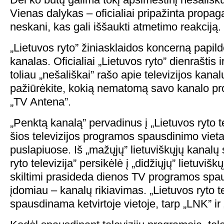
Vienas dalykas – oficialiai pripažinta propag
neskani, kas gali iššaukti atmetimo reakciją.
„Lietuvos ryto” žiniasklaidos koncerną papildė
kanalas. Oficialiai „Lietuvos ryto” dienraštis ir
toliau „nešališkai” rašo apie televizijos kanal
pažiūrėkite, kokią nematomą savo kanalo p
„TV Antena”.
„Penktą kanalą” pervadinus į „Lietuvos ryto te
šios televizijos programos spausdinimo viet
puslapiuose. Iš „mažųjų” lietuviškųjų kanalų s
ryto televizija” persikėlė į „didžiųjų” lietuviškų
skiltimi prasideda dienos TV programos spa
įdomiau – kanalų rikiavimas. „Lietuvos ryto t
spausdinama ketvirtoje vietoje, tarp „LNK” ir