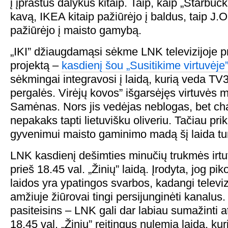
į įprastus dalykus kitaip. Taip, kaip „Starbuck
kavą, IKEA kitaip pažiūrėjo į baldus, taip J.Ol
pažiūrėjo į maisto gamybą.
„IKI” džiaugdamąsi sėkme LNK televizijoje pris
projektą –
kasdienį šou „Susitikime virtuvėje
sėkmingai integravosi į laidą, kurią veda TV3 
pergalės. Virėjų kovos” išgarsėjęs virtuvės 
Samėnas. Nors jis vedėjas neblogas, bet ch
nepakaks tapti lietuvišku oliveriu. Tačiau pri
gyvenimui maisto gaminimo madą šį laida tur
LNK kasdienį dešimties minučių trukmės irtu
prieš 18.45 val. „Žinių” laidą. Įrodyta, jog pik
laidos yra ypatingos svarbos, kadangi televi
amžiuje žiūrovai tingi persijunginėti kanalus
pasiteisins – LNK gali dar labiau sumažinti a
18.45 val. „Žinių” reitingus nulemia laida, kur