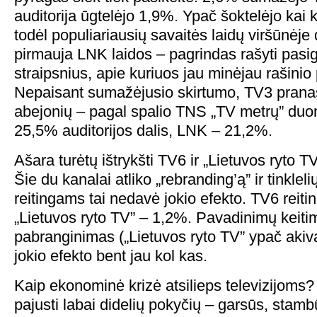
auditorija ūgtelėjo 1,9%. Ypač šoktelėjo kai 
todėl populiariausių savaitės laidų viršūnėje
pirmauja LNK laidos – pagrindas rašyti pasi
straipsnius, apie kuriuos jau minėjau rašinio 
Nepaisant sumažėjusio skirtumo, TV3 prana
abejonių – pagal spalio TNS „TV metrų” duo
25,5% auditorijos dalis, LNK – 21,2%.
Ašara turėtų ištrykšti TV6 ir „Lietuvos ryto
Šie du kanalai atliko „rebranding’ą” ir tinklel
reitingams tai nedavė jokio efekto. TV6 reiti
„Lietuvos ryto TV” – 1,2%. Pavadinimų keiti
pabranginimas („Lietuvos ryto TV” ypač aki
jokio efekto bent jau kol kas.
Kaip ekonominė krizė atsilieps televizijoms?
pajusti labai didelių pokyčių – garsūs, stambū