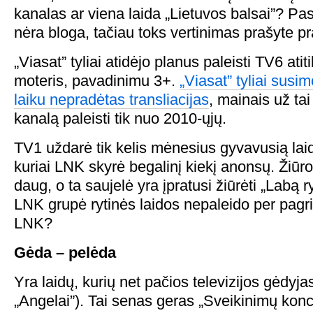
kanalas ar viena laida „Lietuvos balsai”? Pasta
nėra bloga, tačiau toks vertinimas prašyte pr
„Viasat” tyliai atidėjo planus paleisti TV6 atit
moteris, pavadinimu 3+.
„Viasat” tyliai sus
laiku nepradėtas transliacijas
, mainais už ta
kanalą paleisti tik nuo 2010-ųjų.
TV1 uždarė tik kelis mėnesius gyvavusią la
kuriai LNK skyrė begalinį kiekį anonsų. Žiūr
daug, o ta saujelė yra įpratusi žiūrėti „Labą r
LNK grupė rytinės laidos nepaleido per pagri
LNK?
Gėda – pelėda
Yra laidų, kurių net pačios televizijos gėdyjas
„Angelai”). Tai senas geras „Sveikinimų konce