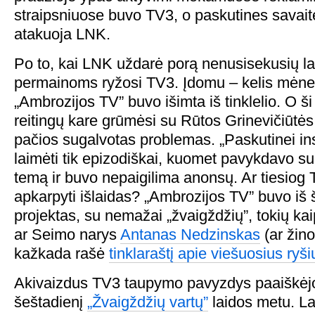
straipsniuose buvo TV3, o paskutines savait
atakuoja LNK.
Po to, kai LNK uždarė porą nenusisekusių la
permainoms ryžosi TV3. Įdomu – kelis mėnes
„Ambrozijos TV” buvo išimta iš tinklelio. O š
reitingų kare grūmėsi su Rūtos Grinevičiūtė
pačios sugalvotas problemas. „Paskutinei in
laimėti tik epizodiškai, kuomet pavykdavo s
temą ir buvo nepaigilima anonsų. Ar tiesiog
apkarpyti išlaidas? „Ambrozijos TV” buvo iš
projektas, su nemažai „žvaigždžių”, tokių ka
ar Seimo narys
Antanas Nedzinskas
(ar žino
kažkada rašė
tinklaraštį apie viešuosius ryš
Akivaizdus TV3 taupymo pavyzdys paaiškėjo
šeštadienį
„Žvaigždžių vartų”
laidos metu. La