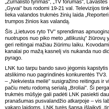
„Žurnalisto tyrimas”, „TV forumas”, Lavastės 
„Gyvai” bus rodomi 19-21 val. Televizijos tink
lieka valandos trukmės žinių laida „Reporteris
trumpos žinios kas valandą.
Šis „Lietuvos ryto TV” sprendimas apnuogina
nuotrupos nuo piko meto „atlikusių” žiūrovų 
geri reitingai mažiau žiūrimu laiku. Kovodami
kanalai po mažą kasnelį vis nukanda nuo did
pyrago.
LNK tuo tarpu bando savo jėgomis kapstytis i
atslikimo nuo pagrindinės konkurentės TV3
– „Nekviesta meilė” susigražino reitingus ir 
pačiu metu rodomą serialą „Broliai”. Ši perg
trukmės mūšyje gali padėti LNK pasiekti dau
pranašumas pusvalandžio atkarpoje – vis la
vakaro laidoms, LNK turės šansą išlaikyti „tin