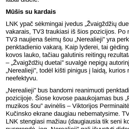
Mūšis su kardais
LNK ypač sėkmingai įvedus „Žvaigždžių duet
vakarais, TV3 traukiasi iš šios pozicijos. Po
TV3 naujiena šeimų šou „Nerealieji” yra perk
penktadienio vakarą. Kaip lyderei, tai gėdin
kovos lauko, tačiau galutinis reitingų rezulta
– „Žvaigždžių duetai” suvalgė nepigų autorinį
„Nerealieji”, todėl kišti pinigus į laidą, kurios
neefektyvu.
„Nerealieji” bus bandomi reanimuoti penktad
pozicijoje. Šiose kovose paaukojamas bus „
muzikos šou” avinėlis – Viktorijos Perminai
Kučinsko ekrane daugiau nebematysime. TV3
LNK stengiasi mažiau (daugiausia tik seni kon