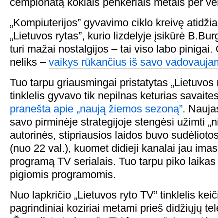
čempionatą kokiais penkeriais metais per vėl
„Kompiuterijos” gyvavimo ciklo kreivę atidžiai
„Lietuvos rytas”, kurio lizdelyje įsikūrė B.Bur
turi mažai nostalgijos – tai viso labo pinigai
neliks –
vaikys rūkančius iš savo vadovauja
Tuo tarpu griausmingai pristatytas „Lietuvos
tinklelis gyvavo tik nepilnas keturias savaite
pranešta apie „naują žiemos sezoną”
. Nauja
savo pirminėje strategijoje stengėsi užimti „n
autorinės, stipriausios laidos buvo sudėlioto
(nuo 22 val.), kuomet didieji kanalai jau imas
programą TV serialais. Tuo tarpu piko laikas
pigiomis programomis.
Nuo lapkričio „Lietuvos ryto TV” tinklelis kei
pagrindiniai koziriai metami prieš didžiųjų tel