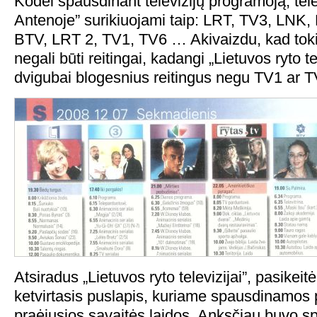
Kodėl spausdinant televizijų programoją, tele
Antenoje” surikiuojami taip: LRT, TV3, LNK, 
BTV, LRT 2, TV1, TV6 … Akivaizdu, kad toki
negali būti reitingai, kadangi „Lietuvos ryto t
dvigubai blogesnius reitingus negu TV1 ar T
Atsiradus „Lietuvos ryto televizijai”, pasikei
ketvirtasis puslapis, kuriame spausdinamos 
praėjusios savaitės laidos. Anksčiau buvo s