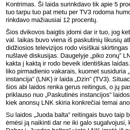
Kontrimas. Ši laida surinkdavo tik apie 5 pro
tuo tarpu tuo pat metu per TV3 rodoma humo
rinkdavo mažiausiai 12 procentų.
Šios dvikovos baigtis įdomi dar ir tuo, jog ke
val. laikas buvo viena iš paskutinių likusių a
didžiosios televizijos rodo visiškai skirtinga
nušlavė diskusijas. Daugelyje „piko zonų” LN
kakta į kaktą ir rodo beveik identiškas laidas
liko pirmadienio vakarais, kuomet susiduria 
instancija” (LNK) ir laida „Dzin” (TV3). Situac
šios abi laidos renka gerus reitingus, o jų p
priklauso nuo „Paskutinės instancijos” laidos
kiek anonsų LNK skiria konkrečiai temai ano
Su laidos „Juoda balta” reitingais buvo taip 
ėmėsi ją naikinti dar ne iki galo sugalvojusi, k