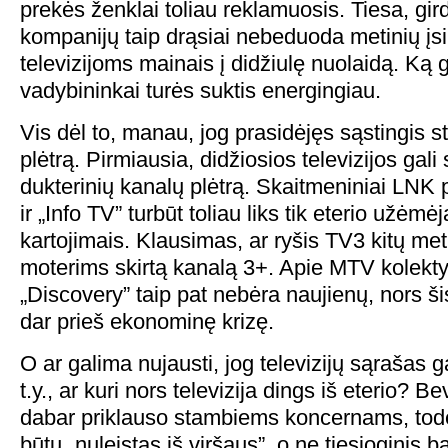
prekės ženklai toliau reklamuosis. Tiesa, gir
kompanijų taip drąsiai nebeduoda metinių įs
televizijoms mainais į didžiulę nuolaidą. Ką 
vadybininkai turės suktis energingiau.
Vis dėl to, manau, jog prasidėjęs sąstingis st
plėtrą. Pirmiausia, didžiosios televizijos gali
dukterinių kanalų plėtrą. Skaitmeniniai LNK 
ir „Info TV” turbūt toliau liks tik eterio užėmėj
kartojimais. Klausimas, ar ryšis TV3 kitų met
moterims skirtą kanalą 3+. Apie MTV kolekty
„Discovery” taip pat nebėra naujienų, nors ši
dar prieš ekonominę krizę.
O ar galima nujausti, jog televizijų sąrašas g
t.y., ar kuri nors televizija dings iš eterio? Be
dabar priklauso stambiems koncernams, tod
būtų „nuleistas iš viršaus”, o ne tiesioginis b