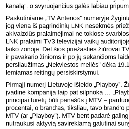
kanalą”, o svyruojančius galės labiau pripu
Paskutiniame „TV Antenos” numeryje Žyginta
jog viena iš pagrindinių LNK nesėkmės prieža
akivaizdūs pralaimėjimai ne tokiose svarbio
LNK pralaimi TV3 televizijai vaikų auditorijoj
laiko zonoje. Dėl šios priežasties žiūrovai T
ir pavakario žinioms ir po jų sekančioms lai
persilaužimas „Nekviestos meilės” dėka 19.15
lemiamas reitingų persiskirstymui.
Pirmąjį numerį Lietuvoje išleido „Playboy”. Ž
įvadinė kompanija taip pat silpnoka … „Pla
principai turėtų būti panašūs į MTV – parduo
procentai, o brand’as, tiksliau, tavo brand’o p
MTV (ar „Playboy”). MTV bent padarė galingą 
nutraukusi aktyvią savireklamą galutinai sun