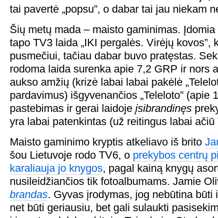
tai pavertė „popsu”, o dabar tai jau niekam 
Šių metų mada – maisto gaminimas. Įdomia
tapo TV3 laida „IKI pergalės. Virėjų kovos”, 
pusmečiui, tačiau dabar buvo pratęstas. Se
rodoma laida surenka apie 7,2 GRP ir nors at
aukso amžių (krizė labai labai pakėlė „Telelot
pardavimus) išgyvenančios „Teleloto” (apie 
pastebimas ir gerai laidoje
įsibrandinęs
preky
yra labai patenkintas (už reitingus labai ačiū
Maisto gaminimo kryptis atkeliavo iš brito
Ja
šou Lietuvoje rodo TV6, o
prekybos centrų p
karaliauja jo knygos
, pagal kainą knygų asor
nusileidžiančios tik fotoalbumams. Jamie Oli
brandas
. Gyvas įrodymas, jog nebūtina būti 
net būti geriausiu, bet gali sulaukti pasisek