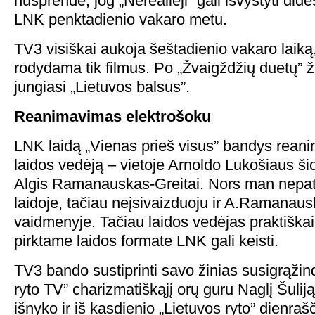
nusprendė, jog „Nerealieji” gali išvystyti di
LNK penktadienio vakaro metu.
TV3 visiškai aukoja šeštadienio vakaro laiką
rodydama tik filmus. Po „Žvaigždžių duetų” ž
jungiasi „Lietuvos balsus”.
Reanimavimas elektrošoku
LNK laidą „Vienas prieš visus” bandys rean
laidos vedėją – vietoje Arnoldo Lukošiaus šio
Algis Ramanauskas-Greitai. Nors man nepati
laidoje, tačiau neįsivaizduoju ir A.Ramanaus
vaidmenyje. Tačiau laidos vedėjas praktiškai
pirktame laidos formate LNK gali keisti.
TV3 bando sustiprinti savo žinias susigrąžin
ryto TV” charizmatiškąjį orų guru Naglį Šuliją
išnyko ir iš kasdienio „Lietuvos ryto” dienraš