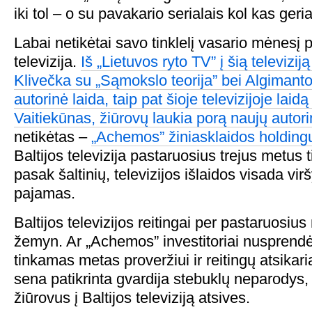
iki tol – o su pavakario serialais kol kas ger
Labai netikėtai savo tinklelį vasario mėnesį p
televizija.
Iš „Lietuvos ryto TV” į šią televizi
Klivečka su „Sąmokslo teorija” bei Algiman
autorinė laida, taip pat šioje televizijoje lai
Vaitiekūnas, žiūrovų laukia porą naujų autorin
netikėtas –
„Achemos” žiniasklaidos holding
Baltijos televizija pastaruosius trejus metus 
pasak šaltinių, televizijos išlaidos visada vir
pajamas.
Baltijos televizijos reitingai per pastaruosius
žemyn. Ar „Achemos” investitoriai nusprendė,
tinkamas metas proveržiui ir reitingų atsikar
sena patikrinta gvardija stebuklų neparodys,
žiūrovus į Baltijos televiziją atsives.