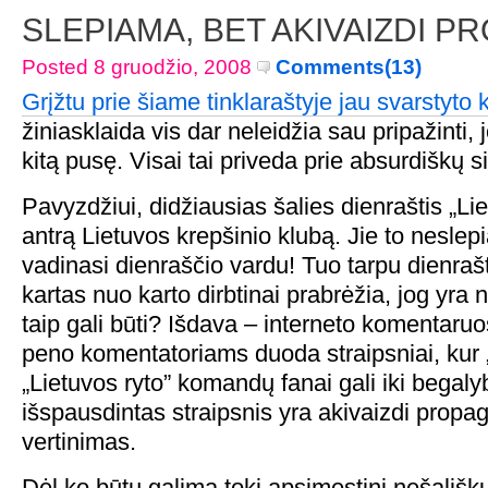
SLEPIAMA, BET AKIVAIZDI 
Posted 8 gruodžio, 2008
Comments(13)
Grįžtu prie šiame tinklaraštyje jau svarstyto
žiniasklaida vis dar neleidžia sau pripažinti, 
kitą pusę. Visai tai priveda prie absurdiškų si
Pavyzdžiui, didžiausias šalies dienraštis „Lie
antrą Lietuvos krepšinio klubą. Jie to nesle
vadinasi dienraščio vardu! Tuo tarpu dienrašt
kartas nuo karto dirbtinai prabrėžia, jog yra 
taip gali būti? Išdava – interneto komentaru
peno komentatoriams duoda straipsniai, kur „Ž
„Lietuvos ryto” komandų fanai gali iki begalyb
išspausdintas straipsnis yra akivaizdi propa
vertinimas.
Dėl ko būtų galima tokį apsimestinį nešališk