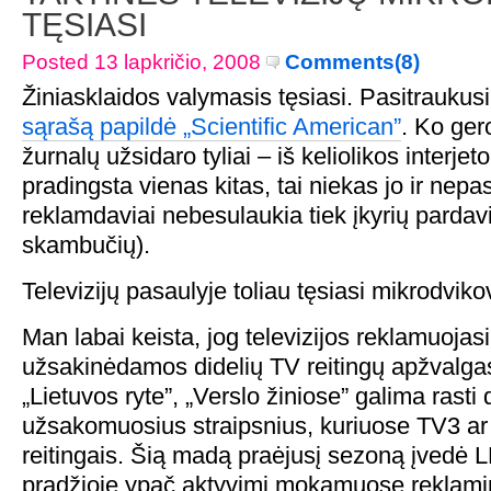
TĘSIASI
Posted 13 lapkričio, 2008
Comments(8)
Žiniasklaidos valymasis tęsiasi. Pasitraukusi
sąrašą papildė „Scientific American”
. Ko ger
žurnalų užsidaro tyliai – iš keliolikos interjeto
pradingsta vienas kitas, tai niekas jo ir nep
reklamdaviai nebesulaukia tiek įkyrių parda
skambučių).
Televizijų pasaulyje toliau tęsiasi mikrodviko
Man labai keista, jog televizijos reklamuoja
užsakinėdamos didelių TV reitingų apžvalga
„Lietuvos ryte”, „Verslo žiniose” galima rasti d
užsakomuosius straipsnius, kuriuose TV3 ar
reitingais. Šią madą praėjusį sezoną įvedė 
pradžioje ypač aktyvimi mokamuose reklami