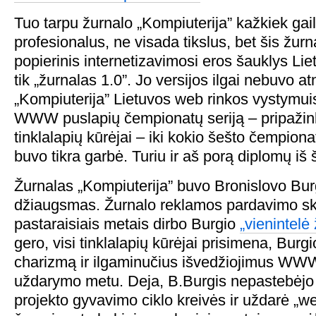
Tuo tarpu žurnalo „Kompiuterija” kažkiek gai
profesionalus, ne visada tikslus, bet šis žur
popierinis internetizavimosi eros šauklys Lietu
tik „žurnalas 1.0”. Jo versijos ilgai nebuvo a
„Kompiuterija” Lietuvos web rinkos vystymuis
WWW puslapių čempionatų seriją – pripažinkit
tinklalapių kūrėjai – iki kokio šešto čempiona
buvo tikra garbė. Turiu ir aš porą diplomų iš
Žurnalas „Kompiuterija” buvo Bronislovo Bu
džiaugsmas. Žurnalo reklamos pardavimo s
pastaraisiais metais dirbo Burgio
„vienintelė
gero, visi tinklalapių kūrėjai prisimena, Burg
charizmą ir ilgaminučius išvedžiojimus W
uždarymo metu. Deja, B.Burgis nepastebė
projekto gyvavimo ciklo kreivės ir uždarė „we