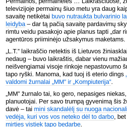
Permainos, permainėlės … Laikraščiuose, ž
televizijoje permainų šiuo metu yra daug kai
savaitę netikėtai
buvo nutraukta bulvarinio lai
leidyba
– dar tą pačią savaitę pardavimų sky
rimtu veidu pasakojo apie planus tapti „dar r
agentūros priiminėjo užsakymus maketams.
„L.T.” laikraščio netektis iš Lietuvos žiniask
nedaug – buvo laikraštis, dabar vienu mažia
neišvengiamai visoje rinkoje nepastovumo š
tapo ryški. Manoma, kad tuoj iš eterio dings
valdomi žurnalai „MM” ir „Kompiuterija”
.
„MM” žurnalo tai, ko gero, nepasiges niekas
planuotojai. Per savo trumpą gyvenimą šis ž
davė – tai
mini skandalėlį su nuoga nacionali
vedėja, kuri vos vos neteko dėl to darbo
, be
mirties vistiek tapo bedarbe
.