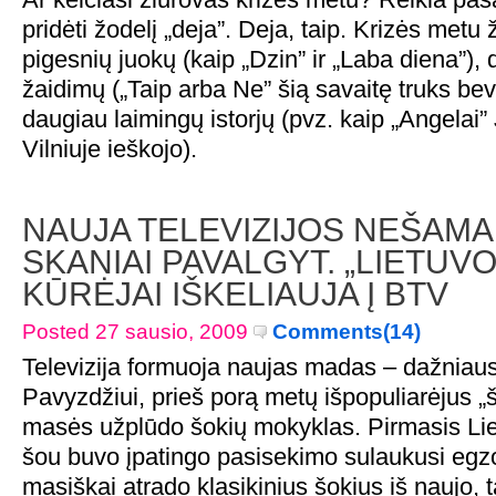
pridėti žodelį „deja”. Deja, taip. Krizės metu 
pigesnių juokų (kaip „Dzin” ir „Laba diena”), d
žaidimų („Taip arba Ne” šią savaitę truks beve
daugiau laimingų istorjų (pvz. kaip „Angelai”
Vilniuje ieškojo).
NAUJA TELEVIZIJOS NEŠAMA
SKANIAI PAVALGYT. „LIETUV
KŪRĖJAI IŠKELIAUJA Į BTV
Posted 27 sausio, 2009
Comments(14)
Televizija formuoja naujas madas – dažniaus
Pavyzdžiui, prieš porą metų išpopuliarėjus 
masės užplūdo šokių mokyklas. Pirmasis Liet
šou buvo įpatingo pasisekimo sulaukusi egz
masiškai atrado klasikinius šokius iš naujo, t