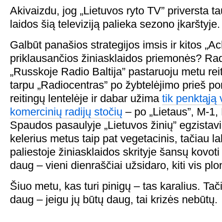
Akivaizdu, jog „Lietuvos ryto TV” priversta ta
laidos šią televiziją palieka sezono įkarštyje.
Galbūt panašios strategijos imsis ir kitos „A
priklausančios žiniasklaidos priemonės? Rad
„Russkoje Radio Baltija” pastaruoju metu reit
tarpu „Radiocentras” po žybtelėjimo prieš po
reitingų lentelėje ir dabar užima
tik penktąją 
komercinių radijų stočių
– po „Lietaus”, M-1,
Spaudos pasaulyje „Lietuvos žinių” egzistav
kelerius metus taip pat vegetacinis, tačiau la
paliestoje žiniasklaidos skrityje šansų kovoti 
daug – vieni dienraščiai užsidaro, kiti vis plo
Šiuo metu, kas turi pinigų – tas karalius. Tač
daug – jeigu jų būtų daug, tai krizės nebūtų.