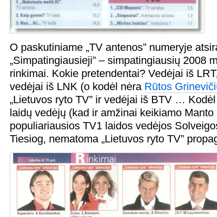
O paskutiniame „TV antenos” numeryje atsi
„Simpatingiausieji” – simpatingiausių 2008 m
rinkimai. Kokie pretendentai? Vedėjai iš LRT,
vedėjai iš LNK (o kodėl nėra
Rūtos Grineviči
„Lietuvos ryto TV” ir vedėjai iš BTV … Kodė
laidų vedėjų (kad ir amžinai keikiamo Manto
populiariausios TV1 laidos vedėjos Solveig
Tiesiog, nematoma „Lietuvos ryto TV” propa