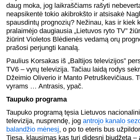
daug moka, jog laikraščiams rašyti nebeverta
neapsikentė tokio akibrokšto ir atsisakė Nagl
spausdintų prognozių? Nežinau, kas ir kiek
pralaimėjo daugiausia „Lietuvos ryto TV” žiū
žiūrint Violetos Blėdienės vedamą orų progn
prašosi perjungti kanalą.
Paulius Korsakas iš „Baltijos televizijos” per
TV6 – vyrų televizija. Tačiau laidą rodys sek
Džeimio Oliverio ir Manto Petruškevičiaus. Turb
vyrams … Antrasis, ypač.
Taupuko programa
Taupuko programą tęsia Lietuvos nacionalinis
televizija, nusprendę, jog
antrojo kanalo sez
balandžio mėnesį
, o po to eteris bus užpild
Tiesa, klausimas kas turi didesnį biudžetą – 