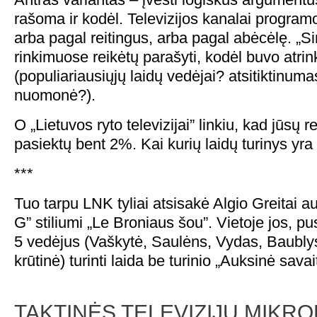
rašoma ir kodėl. Televizijos kanalai programoj
arba pagal reitingus, arba pagal abėcėlę. „S
rinkimuose reikėtų parašyti, kodėl buvo atrin
(populiariausiųjų laidų vedėjai? atsitiktinum
nuomonė?).
O „Lietuvos ryto televizijai” linkiu, kad jūsų re
pasiektų bent 2%. Kai kurių laidų turinys yra
***
Tuo tarpu LNK tyliai atsisakė Algio Greitai au
G” stiliumi „Le Broniaus šou”. Vietoje jos, p
5 vedėjus (Vaškytė, Saulėns, Vydas, Baublys
krūtinė) turinti laida be turinio „Auksinė savai
TAKTINĖS TELEVIZIJŲ MIKR