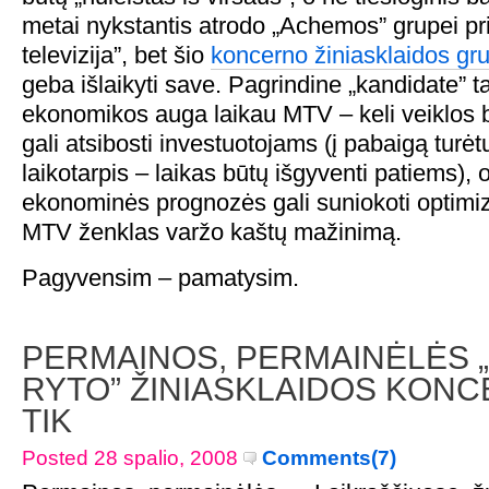
metai nykstantis atrodo „Achemos” grupei pri
televizija”, bet šio
koncerno žiniasklaidos grup
geba išlaikyti save. Pagrindine „kandidate” t
ekonomikos auga laikau MTV – keli veiklos 
gali atsibosti investuotojams (į pabaigą turėtų
laikotarpis – laikas būtų išgyventi patiems), o
ekonominės prognozės gali suniokoti optimiz
MTV ženklas varžo kaštų mažinimą.
Pagyvensim – pamatysim.
PERMAINOS, PERMAINĖLĖS 
RYTO” ŽINIASKLAIDOS KONC
TIK
Posted 28 spalio, 2008
Comments(7)