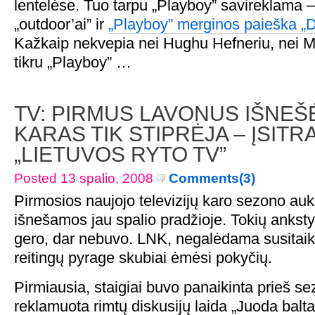
lentelėse. Tuo tarpu „Playboy” savireklama – ta
„outdoor’ai” ir
„Playboy” merginos paieška „De
Kažkaip nekvepia nei Hughu Hefneriu, nei M
tikru „Playboy” …
TV: PIRMUS LAVONUS IŠNEŠĖ
KARAS TIK STIPRĖJA – ĮSITR
„LIETUVOS RYTO TV”
Posted 13 spalio, 2008
Comments(3)
Pirmosios naujojo televizijų karo sezono auk
išnešamos jau spalio pradžioje. Tokių ankst
gero, dar nebuvo. LNK, negalėdama susitaik
reitingų pyrage skubiai ėmėsi pokyčių.
Pirmiausia, staigiai buvo panaikinta prieš s
reklamuota rimtų diskusijų laida „Juoda balta