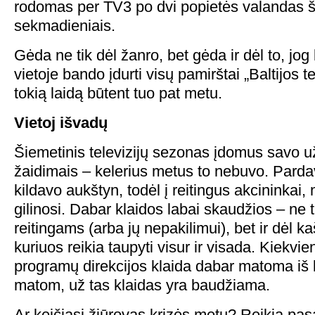
rodomas per TV3 po dvi popietės valandas še
sekmadieniais.
Gėda ne tik dėl žanro, bet gėda ir dėl to, jog
vietoje bando įdurti visų pamirštai „Baltijos te
tokią laidą būtent tuo pat metu.
Vietoj išvadų
Šiemetinis televizijų sezonas įdomus savo už
žaidimais – kelerius metus to nebuvo. Parda
kildavo aukštyn, todėl į reitingus akcininkai, 
gilinosi. Dabar klaidos labai skaudžios – ne 
reitingams (arba jų nepakilimui), bet ir dėl 
kuriuos reikia taupyti visur ir visada. Kiekvie
programų direkcijos klaida dabar matoma iš ka
matom, už tas klaidas yra baudžiama.
Ar keičiasi žiūrovas krizės metu? Reikia pasak