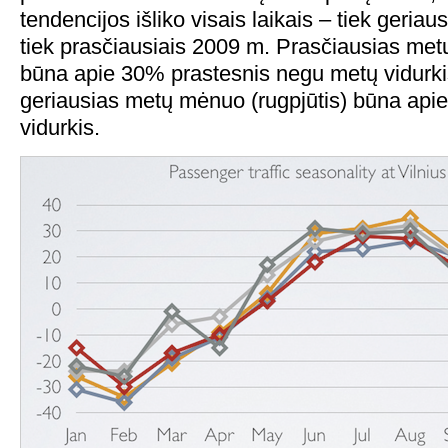
tendencijos išliko visais laikais – tiek geriau
tiek prasčiausiais 2009 m. Prasčiausias met
būna apie 30% prastesnis negu metų vidurkis
geriausias metų mėnuo (rugpjūtis) būna api
vidurkis.