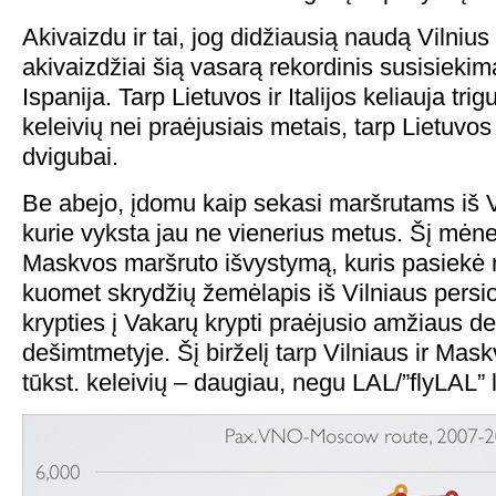
Akivaizdu ir tai, jog didžiausią naudą Vilnius
akivaizdžiai šią vasarą rekordinis susisiekimas
Ispanija. Tarp Lietuvos ir Italijos keliauja tri
keleivių nei praėjusiais metais, tarp Lietuvos 
dvigubai.
Be abejo, įdomu kaip sekasi maršrutams iš V
kurie vyksta jau ne vienerius metus. Šį mėnes
Maskvos maršruto išvystymą, kuris pasiekė r
kuomet skrydžių žemėlapis iš Vilniaus persio
krypties į Vakarų krypti praėjusio amžiaus 
dešimtmetyje. Šį birželį tarp Vilniaus ir Mas
tūkst. keleivių – daugiau, negu LAL/”flyLAL” l