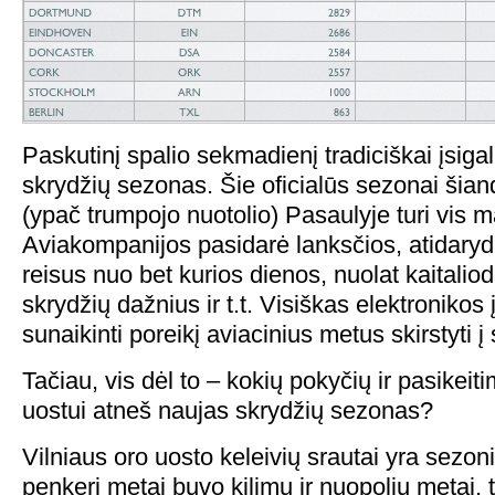
Paskutinį spalio sekmadienį tradiciškai įsiga
skrydžių sezonas. Šie oficialūs sezonai šia
(ypač trumpojo nuotolio) Pasaulyje turi vis
Aviakompanijos pasidarė lanksčios, atida
reisus nuo bet kurios dienos, nuolat kaitali
skrydžių dažnius ir t.t. Visiškas elektronikos 
sunaikinti poreikį aviacinius metus skirstyti 
Tačiau, vis dėl to – kokių pokyčių ir pasikeit
uostui atneš naujas skrydžių sezonas?
Vilniaus oro uosto keleivių srautai yra sezoni
penkeri metai buvo kilimų ir nuopolių metai