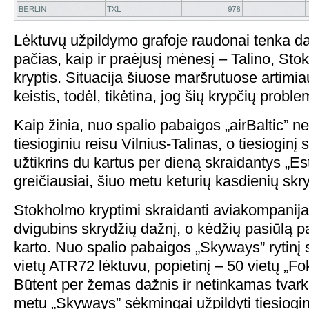
Lėktuvų užpildymo grafoje raudonai tenka dažy
pačias, kaip ir praėjusį mėnesį – Talino, Sto
kryptis. Situacija šiuose maršrutuose artimi
keistis, todėl, tikėtina, jog šių krypčių probl
Kaip žinia, nuo spalio pabaigos „airBaltic” n
tiesioginiu reisu Vilnius-Talinas, o tiesioginį 
užtikrins du kartus per dieną skraidantys „Es
greičiausiai, šiuo metu keturių kasdienių skr
Stokholmo kryptimi skraidanti aviakompanij
dvigubins skrydžių dažnį, o kėdžių pasiūlą p
karto. Nuo spalio pabaigos „Skyways” rytinį 
vietų ATR72 lėktuvu, popietinį – 50 vietų „Fo
Būtent per žemas dažnis ir netinkamas tvark
metu „Skyways” sėkmingai užpildyti tiesiogin