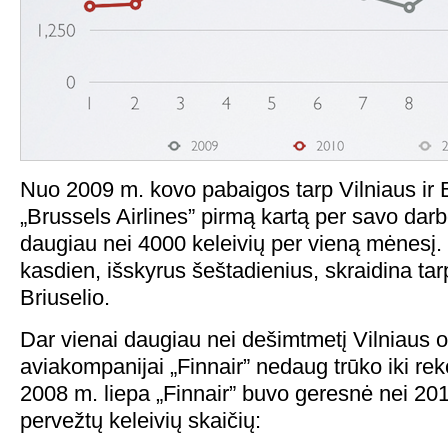
Nuo 2009 m. kovo pabaigos tarp Vilniaus ir B
„Brussels Airlines” pirmą kartą per savo darb
daugiau nei 4000 keleivių per vieną mėnesį. 
kasdien, išskyrus šeštadienius, skraidina tarp
Briuselio.
Dar vienai daugiau nei dešimtmetį Vilniaus o
aviakompanijai „Finnair” nedaug trūko iki reko
2008 m. liepa „Finnair” buvo geresnė nei 201
pervežtų keleivių skaičių: