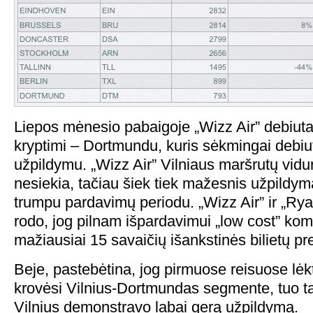
Liepos mėnesio pabaigoje „Wizz Air” debiut
kryptimi – Dortmundu, kuris sėkmingai debi
užpildymu. „Wizz Air” Vilniaus maršrutų vid
nesiekia, tačiau šiek tiek mažesnis užpildym
trumpu pardavimų periodu. „Wizz Air” ir „Ryana
rodo, jog pilnam išpardavimui „low cost” kom
mažiausiai 15 savaičių išankstinės bilietų p
Beje, pastebėtina, jog pirmuose reisuose lėk
krovėsi Vilnius-Dortmundas segmente, tuo 
Vilnius demonstravo labai gerą užpildymą.