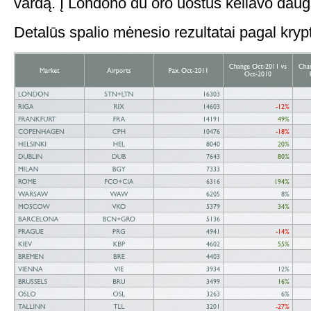
vardą. Į Londono du oro uostus keliavo daugi
Detalūs spalio mėnesio rezultatai pagal krypt