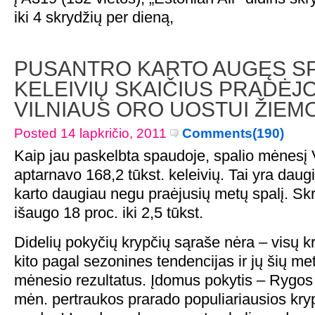
iki 4 skrydžių per dieną,
PUSANTRO KARTO AUGĘS SP
KELEIVIŲ SKAIČIUS PRADĖJ
VILNIAUS ORO UOSTUI ŽIEM
Posted 14 lapkričio, 2011
Comments(190)
Kaip jau paskelbta spaudoje, spalio mėnesį 
aptarnavo 168,2 tūkst. keleivių. Tai yra daug
karto daugiau negu praėjusių metų spalį. Skr
išaugo 18 proc. iki 2,5 tūkst.
Didelių pokyčių krypčių sąraše nėra – visų 
kito pagal sezonines tendencijas ir jų šių me
mėnesio rezultatus. Įdomus pokytis – Rygos
mėn. pertraukos prarado populiariausios kryp