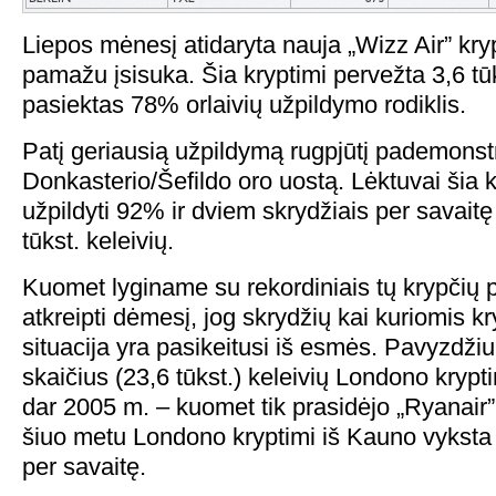
Liepos mėnesį atidaryta nauja „Wizz Air” kr
pamažu įsisuka. Šia kryptimi pervežta 3,6 tūks
pasiektas 78% orlaivių užpildymo rodiklis.
Patį geriausią užpildymą rugpjūtį pademonstr
Donkasterio/Šefildo oro uostą. Lėktuvai šia k
užpildyti 92% ir dviem skrydžiais per savait
tūkst. keleivių.
Kuomet lyginame su rekordiniais tų krypčių p
atkreipti dėmesį, jog skrydžių kai kuriomis kr
situacija yra pasikeitusi iš esmės. Pavyzdžiui
skaičius (23,6 tūkst.) keleivių Londono krypt
dar 2005 m. – kuomet tik prasidėjo „Ryanair”
šiuo metu Londono kryptimi iš Kauno vyksta 
per savaitę.