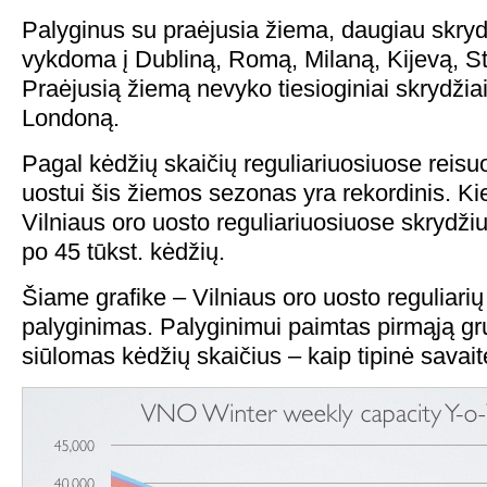
Palyginus su praėjusia žiema, daugiau skrydž
vykdoma į Dubliną, Romą, Milaną, Kijevą, 
Praėjusią žiemą nevyko tiesioginiai skrydžiai 
Londoną.
Pagal kėdžių skaičių reguliariuosiuose reisu
uostui šis žiemos sezonas yra rekordinis. Ki
Vilniaus oro uosto reguliariuosiuose skrydži
po 45 tūkst. kėdžių.
Šiame grafike – Vilniaus oro uosto reguliarių
palyginimas. Palyginimui paimtas pirmąją gr
siūlomas kėdžių skaičius – kaip tipinė savait