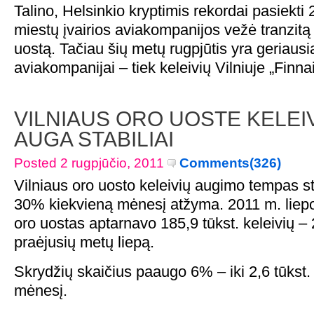
Talino, Helsinkio kryptimis rekordai pasiekti 
miestų įvairios aviakompanijos vežė tranzitą 
uostą. Tačiau šių metų rugpjūtis yra geriausia
aviakompanijai – tiek keleivių Vilniuje „Finnai
VILNIAUS ORO UOSTE KELEIV
AUGA STABILIAI
Posted 2 rugpjūčio, 2011
Comments(326)
Vilniaus oro uosto keleivių augimo tempas sta
30% kiekvieną mėnesį atžyma. 2011 m. liep
oro uostas aptarnavo 185,9 tūkst. keleivių 
praėjusių metų liepą.
Skrydžių skaičius paaugo 6% – iki 2,6 tūkst.
mėnesį.