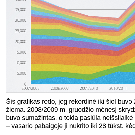
Šis grafikas rodo, jog rekordinė iki šiol buv
žiema. 2008/2009 m. gruodžio mėnesį skrydž
buvo sumažintas, o tokia pasiūla neišsilaik
– vasario pabaigoje ji nukrito iki 28 tūkst. kė