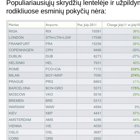
Populiariausiųjų skrydžių lentelėje ir užpild
rodikliuose esminių pokyčių nėra: