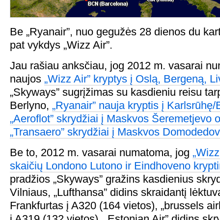
Be „Ryanair”, nuo gegužės 28 dienos du kart
pat vykdys „Wizz Air”.
Jau rašiau anksčiau, jog 2012 m. vasarai n
naujos
„Wizz Air” kryptys į Oslą, Bergeną, Li
„Skyways” sugrįžimas su kasdieniu reisu tarp
Berlyno,
„Ryanair” nauja kryptis į Karlsrūh
„Aeroflot” skrydžiai į Maskvos Šeremetjevo 
„Transaero” skrydžiai į Maskvos Domodedov
Be to, 2012 m. vasarai numatoma, jog
„Wizz
skaičių Londono Lutono ir Eindhoveno krypt
pradžios „Skyways” gražins kasdienius skrydž
Vilniaus, „Lufthansa” didins skraidantį lėktuv
Frankfurtas į A320 (164 vietos), „brussels air
į A319 (132 vietos), „Estonian Air” didins skry