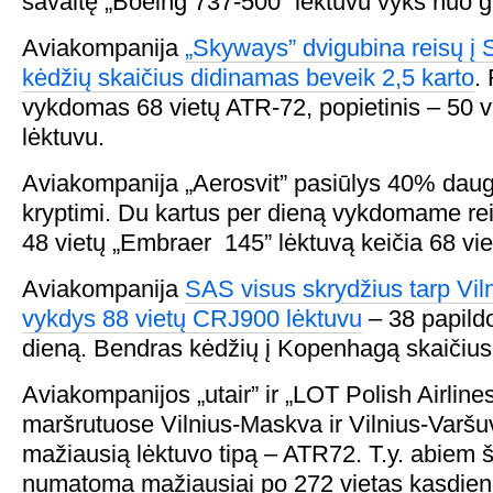
savaitę „Boeing 737-500” lėktuvu vyks nuo g
Aviakompanija
„Skyways” dvigubina reisų į 
kėdžių skaičius didinamas beveik 2,5 karto
.
vykdomas 68 vietų ATR-72, popietinis – 50 v
lėktuvu.
Aviakompanija „Aerosvit” pasiūlys 40% daug
kryptimi. Du kartus per dieną vykdomame rei
48 vietų „Embraer 145” lėktuvą keičia 68 vi
Aviakompanija
SAS visus skrydžius tarp Vil
vykdys 88 vietų CRJ900 lėktuvu
– 38 papild
dieną. Bendras kėdžių į Kopenhagą skaičius
Aviakompanijos „utair” ir „LOT Polish Airlines
maršrutuose Vilnius-Maskva ir Vilnius-Varš
mažiausią lėktuvo tipą – ATR72. T.y. abiem š
numatoma mažiausiai po 272 vietas kasdien. I