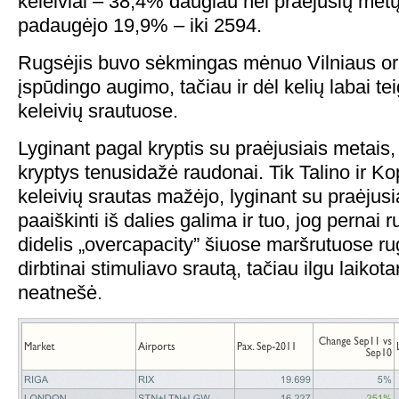
keleiviai – 38,4% daugiau nei praėjusių metų
padaugėjo 19,9% – iki 2594.
Rugsėjis buvo sėkmingas mėnuo Vilniaus oro 
įspūdingo augimo, tačiau ir dėl kelių labai t
keleivių srautuose.
Lyginant pagal kryptis su praėjusiais metais,
kryptys tenusidažė raudonai. Tik Talino ir K
keleivių srautas mažėjo, lyginant su praėjusi
paaiškinti iš dalies galima ir tuo, jog pernai 
didelis „overcapacity” šiuose maršrutuose rug
dirbtinai stimuliavo srautą, tačiau ilgu laikot
neatnešė.