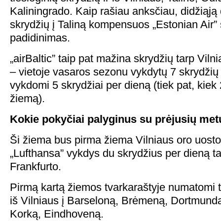
Kaliningrado. Kaip rašiau anksčiau, didžiąją da
skrydžių į Taliną kompensuos „Estonian Air”
padidinimas.
„airBaltic” taip pat mažina skrydžių tarp Viln
– vietoje vasaros sezonu vykdytų 7 skrydžių
vykdomi 5 skrydžiai per dieną (tiek pat, kie
žiemą).
Kokie pokyčiai palyginus su prėjusių me
Ši žiema bus pirma žiema Vilniaus oro uosto 
„Lufthansa” vykdys du skrydžius per dieną tar
Frankfurto.
Pirmą kartą žiemos tvarkaraštyje numatomi ti
iš Vilniaus į Barseloną, Brėmeną, Dortmundą
Korką, Eindhoveną.