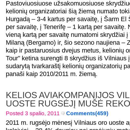
Pastoviuosiuose užsakomuosiuose skrydžiu
kelionių organizatoriai šią žiemą numato tok
Hurgadą – 3-4 kartus per savaitę, į Šarm El 
per savaitę, į Tenerifę – 1 kartą per savaitę
vieną kartą per savaitę numatomi skrydžiai 
Milaną (Bergamo) ir, šio sezono naujiena – Z
kaip ir pastaruosius dvejus metus, kelionių o
Tour” ketina surengti 8 skrydžius iš Vilniaus
sudarytą tvarkaraštį kelionių organizatorių pa
panaši kaip 2010/2011 m. žiemą.
KELIOS AVIAKOMPANIJOS VI
UOSTE RUGSĖJĮ MUŠĖ REK
Posted 3 spalio, 2011
Comments(459)
2011 m. rugsėjo mėnesį Vilniaus oro uoste 