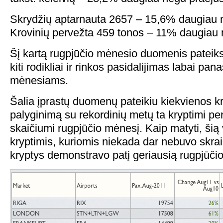
Skrydžių aptarnauta 2657 – 15,6% daugiau n
Krovinių pervežta 459 tonos – 11% daugiau n
Šį kartą rugpjūčio mėnesio duomenis pateiks
kiti rodikliai ir rinkos pasidalijimas labai pana
mėnesiams.
Šalia įprastų duomenų pateikiu kiekvienos kr
palyginimą su rekordinių metų ta kryptimi per
skaičiumi rugpjūčio mėnesį. Kaip matyti, ši
kryptimis, kuriomis niekada dar nebuvo skrai
kryptys demonstravo patį geriausią rugpjūčio