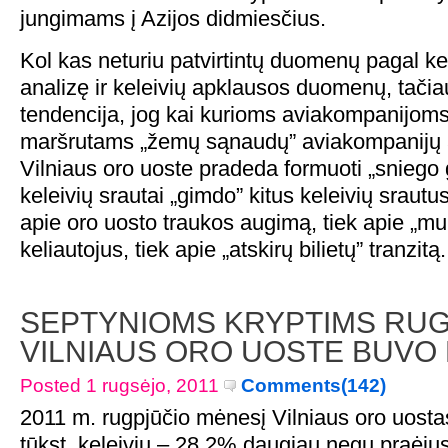
jungimams į Azijos didmiesčius.
Kol kas neturiu patvirtintų duomenų pagal ke
analizę ir keleivių apklausos duomenų, tačia
tendencija, jog kai kurioms aviakompanijoms 
maršrutams „žemų sąnaudų” aviakompanijų 
Vilniaus oro uoste pradeda formuoti „sniego 
keleivių srautai „gimdo” kitus keleivių srautu
apie oro uosto traukos augimą, tiek apie „mul
keliautojus, tiek apie „atskirų bilietų” tranzitą.
SEPTYNIOMS KRYPTIMS RUG
VILNIAUS ORO UOSTE BUVO
Posted 1 rugsėjo, 2011
Comments(142)
2011 m. rugpjūčio mėnesį Vilniaus oro uost
tūkst. keleivių – 28,2% daugiau negu praėjus