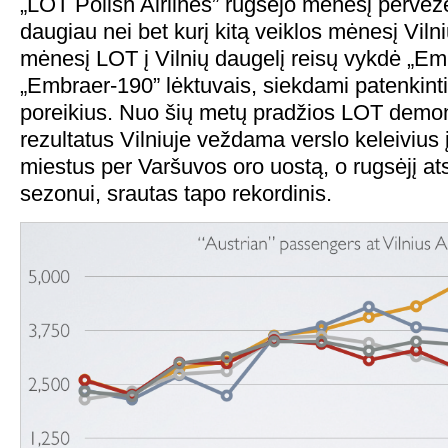
„LOT Polish Airlines” rugsėjo mėnesį pervež
daugiau nei bet kurį kitą veiklos mėnesį Viln
mėnesį LOT į Vilnių daugelį reisų vykdė „Em
„Embraer-190” lėktuvais, siekdami patenkinti
poreikius. Nuo šių metų pradžios LOT demon
rezultatus Vilniuje veždama verslo keleivius į
miestus per Varšuvos oro uostą, o rugsėjį at
sezonui, srautas tapo rekordinis.