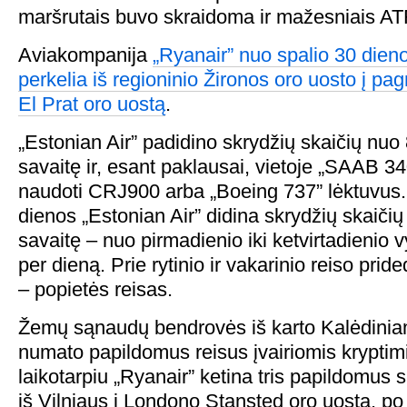
maršrutais buvo skraidoma ir mažesniais AT
Aviakompanija
„Ryanair” nuo spalio 30 dieno
perkelia iš regioninio Žironos oro uosto į pa
El Prat oro uostą
.
„Estonian Air” padidino skrydžių skaičių nuo 
savaitę ir, esant paklausai, vietoje „SAAB 3
naudoti CRJ900 arba „Boeing 737” lėktuvus.
dienos „Estonian Air” didina skrydžių skaičių 
savaitę – nuo pirmadienio iki ketvirtadienio v
per dieną. Prie rytinio ir vakarinio reiso pr
– popietės reisas.
Žemų sąnaudų bendrovės iš karto Kalėdiniam
numato papildomus reisus įvairiomis kryptimi
laikotarpiu „Ryanair” ketina tris papildomus 
iš Vilniaus į Londono Stansted oro uostą, p