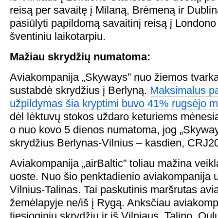
reisą per savaitę į Milaną, Brėmeną ir Dublin
pasiūlyti papildomą savaitinį reisą į Londono
šventiniu laikotarpiu.
Mažiau skrydžių numatoma:
Aviakompanija „Skyways” nuo žiemos tvarka
sustabdė skrydžius į Berlyną.
Maksimalus pa
užpildymas šia kryptimi buvo 41% rugsėjo 
dėl lėktuvų stokos uždaro keturiems mėnesi
o nuo kovo 5 dienos numatoma, jog „Skyway
skrydžius Berlynas-Vilnius – kasdien, CRJ20
Aviakompanija „airBaltic” toliau mažina veikl
uoste. Nuo šio penktadienio aviakompanija 
Vilnius-Talinas. Tai paskutinis maršrutas av
žemėlapyje ne/iš į Rygą. Anksčiau aviakompa
tiesioginių skrydžių ir iš Vilniaus, Talino, Ou