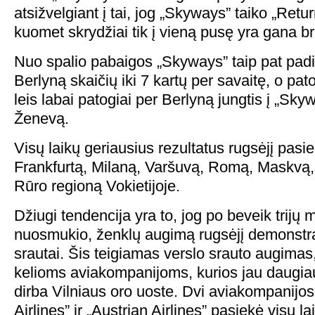
atsižvelgiant į tai, jog „Skyways” taiko „Retu
kuomet skrydžiai tik į vieną pusę yra gana b
Nuo spalio pabaigos „Skyways” taip pat padi
Berlyną skaičių iki 7 kartų per savaitę, o pat
leis labai patogiai per Berlyną jungtis į „Skyw
Ženevą.
Visų laikų geriausius rezultatus rugsėjį pasie
Frankfurtą, Milaną, Varšuvą, Romą, Maskvą, 
Rūro regioną Vokietijoje.
Džiugi tendencija yra to, jog po beveik trijų
nuosmukio, ženklų augimą rugsėjį demonstra
srautai. Šis teigiamas verslo srauto augimas,
kelioms aviakompanijoms, kurios jau daugia
dirba Vilniaus oro uoste. Dvi aviakompanijo
Airlines” ir „Austrian Airlines” pasiekė visų l