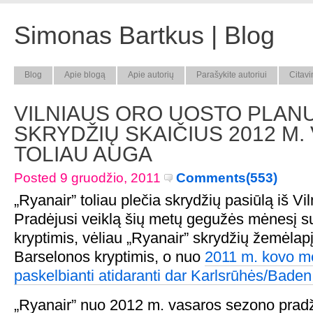
Simonas Bartkus | Blog
Blog
Apie blogą
Apie autorių
Parašykite autoriui
Citavi
VILNIAUS ORO UOSTO PLAN
SKRYDŽIŲ SKAIČIUS 2012 M.
TOLIAU AUGA
Posted 9 gruodžio, 2011
Comments(553)
„Ryanair” toliau plečia skrydžių pasiūlą iš Vi
Pradėjusi veiklą šių metų gegužės mėnesį su
kryptimis, vėliau „Ryanair” skrydžių žemėlap
Barselonos kryptimis, o nuo
2011 m. kovo m
paskelbianti atidaranti dar Karlsrūhės/Bade
„Ryanair” nuo 2012 m. vasaros sezono pradži