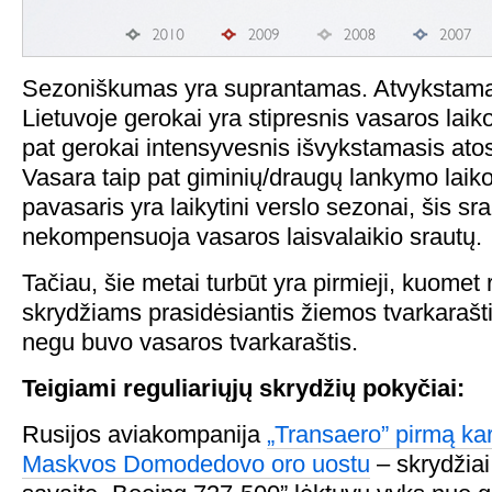
Sezoniškumas yra suprantamas. Atvykstama
Lietuvoje gerokai yra stipresnis vasaros laik
pat gerokai intensyvesnis išvykstamasis ato
Vasara taip pat giminių/draugų lankymo laiko
pavasaris yra laikytini verslo sezonai, šis sra
nekompensuoja vasaros laisvalaikio srautų.
Tačiau, šie metai turbūt yra pirmieji, kuomet
skrydžiams prasidėsiantis žiemos tvarkarašti
negu buvo vasaros tvarkaraštis.
Teigiami reguliariųjų skrydžių pokyčiai:
Rusijos aviakompanija
„Transaero” pirmą kar
Maskvos Domodedovo oro uostu
– skrydžiai