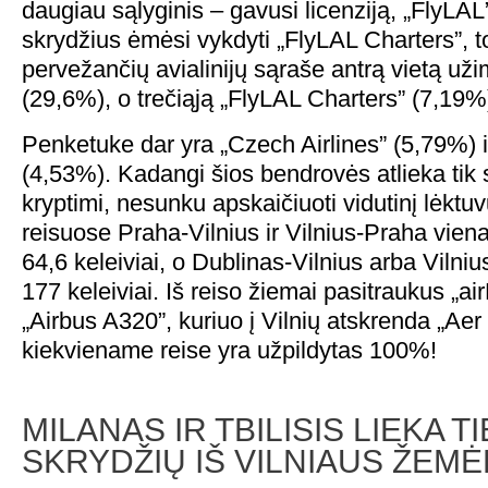
daugiau sąlyginis – gavusi licenziją, „FlyLA
skrydžius ėmėsi vykdyti „FlyLAL Charters”, 
pervežančių avialinijų sąraše antrą vietą už
(29,6%), o trečiąją „FlyLAL Charters” (7,19%
Penketuke dar yra „Czech Airlines” (5,79%) i
(4,53%). Kadangi šios bendrovės atlieka tik 
kryptimi, nesunku apskaičiuoti vidutinį lėkt
reisuose Praha-Vilnius ir Vilnius-Praha vien
64,6 keleiviai, o Dublinas-Vilnius arba Vilni
177 keleiviai. Iš reiso žiemai pasitraukus „air
„Airbus A320”, kuriuo į Vilnių atskrenda „Aer
kiekviename reise yra užpildytas 100%!
MILANAS IR TBILISIS LIEKA T
SKRYDŽIŲ IŠ VILNIAUS ŽEM