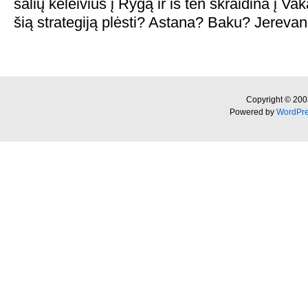
šalių keleivius į Rygą ir iš ten skraidina į 
šią strategiją plėsti? Astana? Baku? Jereva
Copyright © 200
Powered by
WordPr