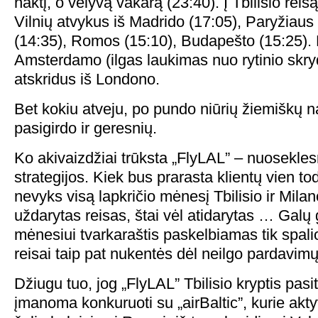
naktį, o vėlyvą vakarą (23:40). Į Tbilisio reis
Vilnių atvykus iš Madrido (17:05), Paryžiaus
(14:35), Romos (15:10), Budapešto (15:25). 
Amsterdamo (ilgas laukimas nuo rytinio skry
atskridus iš Londono.
Bet kokiu atveju, po pundo niūrių žiemiškų n
pasigirdo ir geresnių.
Ko akivaizdžiai trūksta „FlyLAL” – nuosekle
strategijos. Kiek bus prarasta klientų vien tod
nevyks visą lapkričio mėnesį Tbilisio ir Milan
uždarytas reisas, štai vėl atidarytas … Galų
mėnesiui tvarkaraštis paskelbiamas tik spalio
reisai taip pat nukentės dėl neilgo pardavimų
Džiugu tuo, jog „FlyLAL” Tbilisio kryptis pasi
įmanoma konkuruoti su „airBaltic”, kurie akt