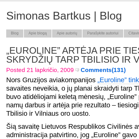
Simonas Bartkus | Blog
Blog
Apie blogą
Apie autorių
Parašykite autoriui
Citavi
„EUROLINE” ARTĖJA PRIE TIE
SKRYDŽIŲ TARP TBILISIO IR 
Posted 21 lapkričio, 2009
Comments(131)
Nors Gruzijos aviakompanijos
„Euroline” tink
savaites neveikia, o jų planai skraidyti tarp Tb
buvo atidėliojami keletą mėnesių, „Euroline”
namų darbus ir artėja prie rezultato – tiesiog
Tbilisio ir Vilniaus oro uosto.
Šią savaitę Lietuvos Respublikos Civilinės a
administracija patvirtino, jog „Euroline” gavo 