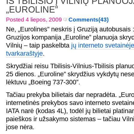
IŠ TBILISIO Į VILNIŲ PLANUO
„EUROLINE”
Posted 4 liepos, 2009
Comments(43)
Ne, „Eurolines” neskris į Gruziją autobusais 
Gruzijos kompanija „Euroline” planuoja skrydž
Vilnių – taip paskelbta
jų interneto svetainėj
tvarkaraštyje
.
Skrydžiai reisu Tbilisis-Vilnius-Tbilisis plan
25 dienos. „Euroline” skrydžius vykdytų nese
lėktuvu „Boeing 737-300”.
Tačiau prekyba bilietais dar nepradėta. „Euro
internetinės prekybos savo interneto svetainė
IATA narė (kodas 4L), todėl jų bilietai platina
paieškos ir užsakymo sistemas – tačiau Vilni
jose nėra.