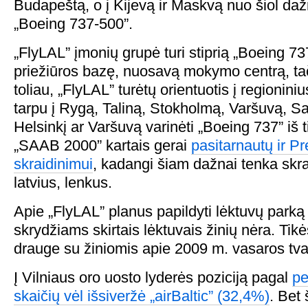
Budapeštą, o į Kijevą ir Maskvą nuo šiol daž
„Boeing 737-500”.
„FlyLAL” įmonių grupė turi stiprią „Boeing 73
priežiūros bazę, nuosavą mokymo centrą, tač
toliau, „FlyLAL” turėtų orientuotis į regionini
tarpu į Rygą, Taliną, Stokholmą, Varšuvą, S
Helsinkį ar Varšuvą varinėti „Boeing 737” iš 
„SAAB 2000” kartais gerai
pasitarnautų ir P
skraidinimui
, kadangi šiam dažnai tenka skr
latvius, lenkus.
Apie „FlyLAL” planus papildyti lėktuvų parką
skrydžiams skirtais lėktuvais žinių nėra. Tikė
drauge su žiniomis apie 2009 m. vasaros tva
Į Vilniaus oro uosto lyderės poziciją pagal
pe
skaičių vėl išsiveržė „airBaltic” (32,4%)
. Bet 