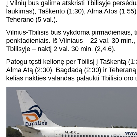
Į Vilnių bus galima atskristi Tbilisyje persėd
laukimas), Taškento (1:30), Alma Atos (1:55),
Teherano (5 val.).
Vilnius-Tbilisis bus vykdoma pirmadieniais, tr
penktadieniais. Iš Vilniaus – 22 val. 30 min.
Tbilisyje – naktį 2 val. 30 min. (2,4,6).
Patogu tęsti kelionę per Tbilisį į Taškentą (1:
Alma Atą (2:30), Bagdadą (2:30) ir Teheraną 
kelias nakties valandas palaukti Tbilisio oro 