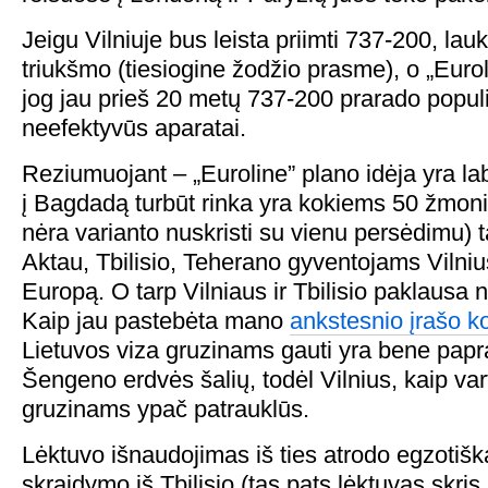
Jeigu Vilniuje bus leista priimti 737-200, la
triukšmo (tiesiogine žodžio prasme), o „Euroli
jog jau prieš 20 metų 737-200 prarado popul
neefektyvūs aparatai.
Reziumuojant – „Euroline” plano idėja yra lab
į Bagdadą turbūt rinka yra kokiems 50 žmoni
nėra varianto nuskristi su vienu persėdimu) 
Aktau, Tbilisio, Teherano gyventojams Vilnius 
Europą. O tarp Vilniaus ir Tbilisio paklausa 
Kaip jau pastebėta mano
ankstesnio įrašo 
Lietuvos viza gruzinams gauti yra bene papr
Šengeno erdvės šalių, todėl Vilnius, kaip var
gruzinams ypač patrauklūs.
Lėktuvo išnaudojimas iš ties atrodo egzotišk
skraidymo iš Tbilisio (tas pats lėktuvas skris