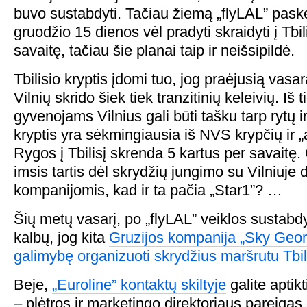
buvo sustabdyti. Tačiau žiemą „flyLAL” pask
gruodžio 15 dienos vėl pradyti skraidyti į Tbil
savaitę, tačiau šie planai taip ir neišsipildė.
Tbilisio kryptis įdomi tuo, jog praėjusią vasarą
Vilnių skrido šiek tiek tranzitinių keleivių. Iš 
gyvenojams Vilnius gali būti tašku tarp rytų ir
kryptis yra sėkmingiausia iš NVS krypčių ir „ai
Rygos į Tbilisį skrenda 5 kartus per savaitę.
imsis tartis dėl skrydžių jungimo su Vilniuje
kompanijomis, kad ir ta pačia „Star1”? …
Šių metų vasarį, po „flyLAL” veiklos sustab
kalbų, jog kita
Gruzijos kompanija „Sky Georg
galimybę organizuoti skrydžius maršrutu Tbil
Beje,
„Euroline” kontaktų skiltyje
galite aptik
– plėtros ir marketingo direktoriaus pareigas