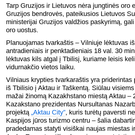
Tarp Gruzijos ir Lietuvos nėra jungtinės oro 
Gruzijos bendrovės, pateikusios Lietuvos S
ministerijai Gruzijos valdžios paskyrimą, gali 
oro uostus.
Planuojamas tvarkaštis – Vilniuje lėktuvas iš 
antradieniais ir penktadieniais 18 val. 30 min
lėktuvas kils atgal į Tbilisį, kuriame leisis k
vidurnakčio vietos laiku.
Vilniaus krypties tvarkaraštis yra priderintas 
iš Tbilisio į Aktau ir Taškentą. Siūlau visiem
mažai žinomą Kazakhstano miestą Aktau – 
Kazakstano prezidentas Nursultanas Nazar
projektą
„Aktau City”
, kuris turėtų paversti n
Kaspijos jūros turizmo centru – šalia dabarti
pradedamas statyti visiškai naujas miestas i