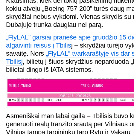
Klausimas, kiek dėl tokių pasikeitimų nukent
kokiu atveju „Boeing 757-200” turės daug ma
skrydžiai nebus vykdomi. Vienas skrydis su 
Dubajuje trunka daugiau nei parą.
„FlyLAL” garsiai pranešė apie gruodžio 15 
atgaivinti reisus į Tbilis
į – skrydžiai turėjo vy
savaitę. Nors
„FlyLAL” tvarkaraštyje vis dar 
Tbilisį
, bilietų į šiuos skrydžius neparduoda „
bilietai dingo iš IATA sistemos.
Asmeniškai man labai gaila – Tbilisis buvo kry
generuoti realų tranzito srautą per Vilniaus 
Vilnius tampa tarpininku tarp Rytų ir Vakarų.