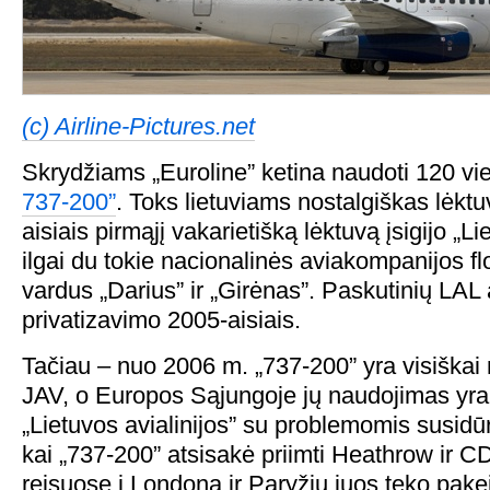
(c) Airline-Pictures.net
Skrydžiams „Euroline” ketina naudoti 120 vi
737-200”
. Toks lietuviams nostalgiškas lėktu
aisiais pirmąjį vakarietišką lėktuvą įsigijo „Li
ilgai du tokie nacionalinės aviakompanijos flo
vardus „Darius” ir „Girėnas”. Paskutinių LAL a
privatizavimo 2005-aisiais.
Tačiau – nuo 2006 m. „737-200” yra visiška
JAV, o Europos Sąjungoje jų naudojimas yra
„Lietuvos avialinijos” su problemomis susidū
kai „737-200” atsisakė priimti Heathrow ir CD
reisuose į Londoną ir Paryžių juos teko pake