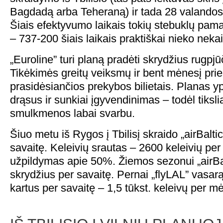
Bagdadą arba Teheraną) ir tada 28 valandos 
Šiais efektyvumo laikais tokių stebuklų pam
– 737-200 šiais laikais praktiškai nieko neka
„Euroline” turi planą pradėti skrydžius rugpjū
Tikėkimės greitų veiksmų ir bent mėnesį prie
prasidėsiančios prekybos bilietais. Planas yp
drąsus ir sunkiai įgyvendinimas – todėl tiksli
smulkmenos labai svarbu.
Šiuo metu iš Rygos į Tbilisį skraido „airBaltic
savaitę. Keleivių srautas – 2600 keleivių per
užpildymas apie 50%. Žiemos sezonui „airBalt
skrydžius per savaitę. Pernai „flyLAL” vasarą 
kartus per savaitę – 1,5 tūkst. keleivų per m