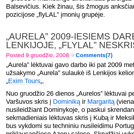
Balsevičius. Kiek žinau, šis žmogus anksčiau
pozicijose „flyLAL” įmonių grupėje.
„AURELA” 2009-IESIEMS DA
LENKIJOJE, „FLYLAL” NESKRIS 
Posted 9 gruodžio, 2008
Comments(7)
„Aurela” lėktuvai gavo darbo iki pat 2009 me
užsakymo „Aurela” sulaukė iš Lenkijos kelio
„
Exim Tours
„.
Nuo gruodžio 26 dienos „Aurelos” lėktuvai pe
Varšuvos skris į
Dominiką
ir
Margaritą
(viena
nusileidžiant Dominykoje, o paskui skrendant
sekmadieniais lėktuvas skris į Kubą ir Meksi
bus vykdomi su techniniu nusileidimu Portuga
priklausančiose Azorų salose. Skrydžiai vyks