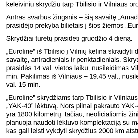
keleiviniu skrydžiu tarp Tbilisio ir Vilniaus or
Antras svarbus žingsnis – šią savaitę „Amad
prasidėjo prekyba bilietais į šios žiemos „Eur
Skrydžiai turėtų prasidėti gruodžio 4 dieną.
„Euroline” iš Tbilisio į Vilnių ketina skraidyti
savaitę, antradieniais ir penktadieniais. Skryd
prasidės 14 val. vietos laiku, nusileidimas Vi
min. Pakilimas iš Vilniaus – 19.45 val., nusil
val. 15 min.
„Euroline” skrydžiams tarp Tbilisio ir Vilniau
„YAK-40” lėktuvą. Nors pilnai pakrauto YAK-
yra 1800 kilometrų, tačiau, neoficialiomis žin
planuoja naudoti lėktuvo komplektaciją su ma
kas gali leisti vykdyti skrydžius 2000 km ats