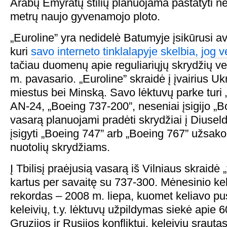
Arabų Emyratų stilių planuojama pastatyti ne
metrų naujo gyvenamojo ploto.
„Euroline” yra nedidelė Batumyje įsikūrusi a
kuri
savo interneto tinklalapyje skelbia, jog 
tačiau duomenų apie reguliariųjų skrydžių ve
m. pavasario. „Euroline” skraidė į įvairius Uk
miestus bei Minską. Savo lėktuvų parke turi
AN-24, „Boeing 737-200”, neseniai įsigijo „B
vasarą planuojami pradėti skrydžiai į Diusel
įsigyti „Boeing 747” arb „Boeing 767” užsako
nuotolių skrydžiams.
Į Tbilisį praėjusią vasarą iš Vilniaus skraidė 
kartus per savaitę su 737-300. Mėnesinio kel
rekordas – 2008 m. liepa, kuomet keliavo pu
keleivių, t.y. lėktuvų užpildymas siekė apie 
Gruzijos ir Rusijos konfliktui, keleivių sraut