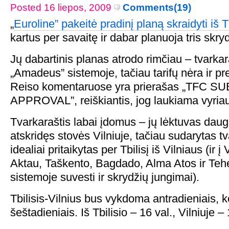
Posted 16 liepos, 2009
Comments(19)
„
Euroline” pakeitė pradinį planą skraidyti iš Tb
kartus per savaitę ir dabar planuoja tris skry
Jų dabartinis planas atrodo rimčiau – tvarkar
„Amadeus” sistemoje, tačiau tarifų nėra ir pr
Reiso komentaruose yra prierašas „TFC 
APPROVAL”, reiškiantis, jog laukiama vyriau
Tvarkaraštis labai įdomus – jų lėktuvas daug
atskridęs stovės Vilniuje, tačiau sudarytas tv
idealiai pritaikytas per Tbilisį iš Vilniaus (ir į V
Aktau, Taškento, Bagdado, Alma Atos ir Te
sistemoje suvesti ir skrydžių jungimai).
Tbilisis-Vilnius bus vykdoma antradieniais, ke
šeštadieniais. Iš Tbilisio – 16 val., Vilniuje – 