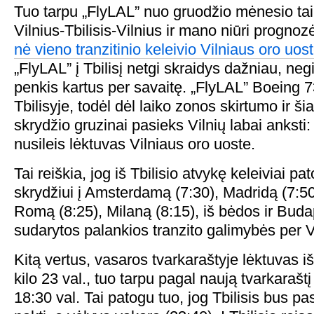
Tuo tarpu „FlyLAL” nuo gruodžio mėnesio tai
Vilnius-Tbilisis-Vilnius ir mano niūri progno
nė vieno tranzitinio keleivio Vilniaus oro uos
„FlyLAL” į Tbilisį netgi skraidys dažniau, ne
penkis kartus per savaitę. „FlyLAL” Boeing
Tbilisyje, todėl dėl laiko zonos skirtumo ir ši
skrydžio gruzinai pasieks Vilnių labai anksti
nusileis lėktuvas Vilniaus oro uoste.
Tai reiškia, jog iš Tbilisio atvykę keleiviai pa
skrydžiui į Amsterdamą (7:30), Madridą (7:50
Romą (8:25), Milaną (8:15), iš bėdos ir Budap
sudarytos palankios tranzito galimybės per V
Kitą vertus, vasaros tvarkaraštyje lėktuvas iš 
kilo 23 val., tuo tarpu pagal naują tvarkarašt
18:30 val. Tai patogu tuo, jog Tbilisis bus pa