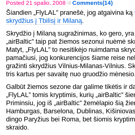
Posted 21 spalio, 2008
Comments(14)
Šiandien „FlyLAL” pranešė, jog atgaivina ką
skrydžius į Tbilisį ir Milaną
.
Skrydžio į Milaną sugražinimas, ko gero, yra
„airBaltic” taip pat žiemos sezonui nuėmė sk
Matyt, „FlyLAL” to nesitikėjo nuimdama skrydž
pamačiusi, jog konkurencijos šiame reise n
gražinti skrydžius Vilnius-Milanas-Vilnius. 
tris kartus per savaitę nuo gruodžio mėnesio
Galbūt žiemos sezone dar galime tikėtis ir d
„FlyLAL” tomis kryptimis, kurių „airBaltic” ši
Priminsiu, jog iš „airBaltic” žemėlapio šią ž
Hamburgas, Barselona, Dublinas, Kišiniovas
dingo Paryžius bei Roma, bet šiomis kryptimi
skraido.