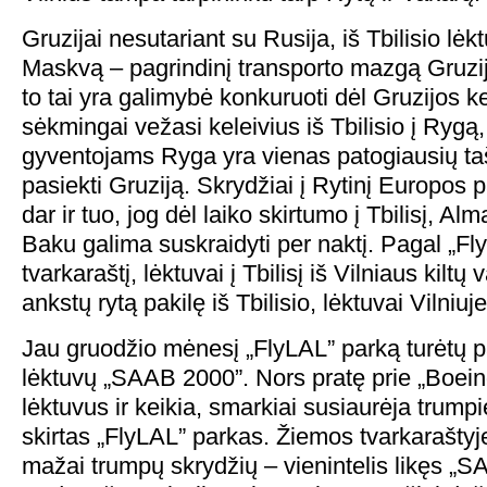
Gruzijai nesutariant su Rusija, iš Tbilisio lė
Maskvą – pagrindinį transporto mazgą Gruzij
to tai yra galimybė konkuruoti dėl Gruzijos kel
sėkmingai vežasi keleivius iš Tbilisio į Ryg
gyventojams Ryga yra vienas patogiausių taš
pasiekti Gruziją. Skrydžiai į Rytinį Europos 
dar ir tuo, jog dėl laiko skirtumo į Tbilisį, A
Baku galima suskraidyti per naktį. Pagal „F
tvarkaraštį, lėktuvai į Tbilisį iš Vilniaus kiltų 
ankstų rytą pakilę iš Tbilisio, lėktuvai Vilniuj
Jau gruodžio mėnesį „FlyLAL” parką turėtų pal
lėktuvų „SAAB 2000”. Nors pratę prie „Boein
lėktuvus ir keikia, smarkiai susiaurėja trum
skirtas „FlyLAL” parkas. Žiemos tvarkaraštyje
mažai trumpų skrydžių – vienintelis likęs „S