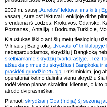
2009 m. sausį
„Aurelos” lėktuvai ims kilti į E
vasarą „Aurelos” lėktuvai Lenkijoje dirbs pil
srendama iš Lodzės, Krokuvos, Gdansko, Kat
Poznanės į Antaliją ir Bodrumą Turkijoje, Mo
Klaustukas iškilo ant šių metų tiesioginių u
Vilniaus į Bangkoką.
„Novaturo” tinklalapyje 
nebeparduodamos, skrydžių į Bangkoką nebe
skelbiamame skrydžių tvarkaraštyje
.
„Tez To
atšaukia pirmus du skrydžius į Bangkoką ir s
prasidėti gruodžio 25-ąją
. Prisiminkim, jog a
operatoriai ketino dalintis vienu skrydžiu šia 
todėl vieno planas skraidinti klientus, o kito 
atrodo dviprasmiškai.
Planuoti
skrydžiai į Goa (Indija) šį sezoną ja