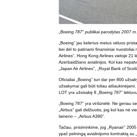
„Boeing 787” publikai parodytas 2007 m
„Boeing” jau kelerius metus vėluos prista
bei dėl to patiriami finansiniai nuostolia
Airlines”, Hong Kong Airlines vietoje 21 lė
Azerbaidžiano avialinijos. Kol kas nepatv
„Japan Air Airlines”, „Royal Bank of Scot
Oficialiai „Boeing” turi dar per 800 užsa
užsakymai gali būti toliau atšaukinėjami
LOT yra užsisakę 8 „Boeing 787” lėktuvu
„Boeing 787” yra viršūnėlė. Ne geriau sek
„Airbus” gali didžiuotis, jog kol kas nė 
lainerio – „Airbus A380”.
Tačiau, prisiminkime, jog „Ryanair” 2005
ypač pelningą avialinijoms kontraktą su 