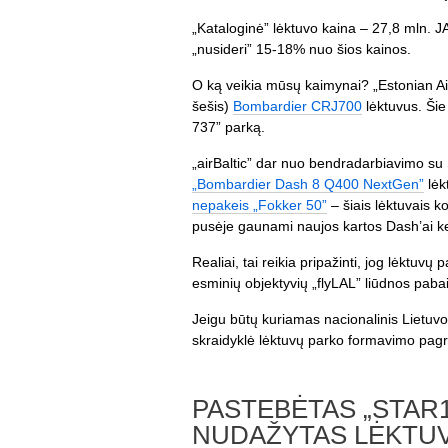
„Kataloginė” lėktuvo kaina – 27,8 mln. J
„nusideri” 15-18% nuo šios kainos.
O ką veikia mūsų kaimynai? „Estonian Air” 
šešis)
Bombardier CRJ700
lėktuvus. Šie 
737” parką.
„airBaltic” dar nuo bendradarbiavimo su 
„Bombardier Dash 8 Q400 NextGen”
lėk
nepakeis „Fokker 50”
– šiais lėktuvais k
pusėje gaunami naujos kartos Dash’ai k
Realiai, tai reikia pripažinti, jog lėktuv
esminių objektyvių „flyLAL” liūdnos paba
Jeigu būtų kuriamas nacionalinis Lietuvo
skraidyklė lėktuvų parko formavimo pagr
PASTEBĖTAS „STAR1
NUDAŽYTAS LĖKTU