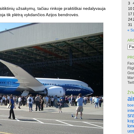
3
sitiktinių užsakymų, tačiau rinkoje praktiškai nedalyvauja
10
17
ja tik plėtrą vykdančios Azijos bendrovės.
24
31
« S
AR
Arc
PRO
Fac
Flig
Goo
Mano
Twit
ŽY
ai
boe
int
sr
ko
lo
uos