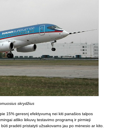
domuosius skrydžius
pie 15% geresnį efektyvumą nei kiti panašios talpos
mingai atliko lėkuvų testavimo programą ir pirmieji
būti pradėti pristatyti užsakovams jau po mėnesio ar kito.