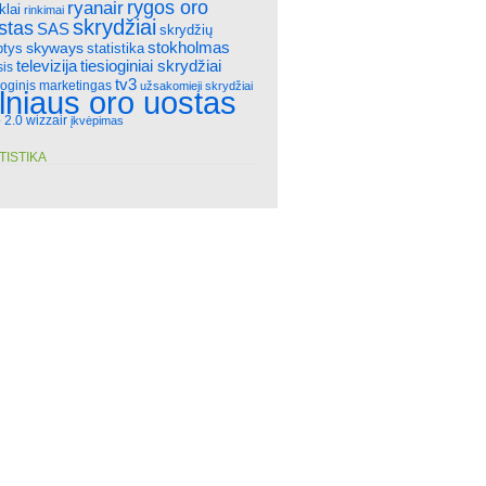
rygos oro
ryanair
klai
rinkimai
skrydžiai
stas
SAS
skrydžių
stokholmas
skyways
statistika
ptys
televizija
tiesioginiai skrydžiai
sis
tv3
ioginis marketingas
užsakomieji skrydžiai
ilniaus oro uostas
 2.0
wizzair
įkvėpimas
TISTIKA