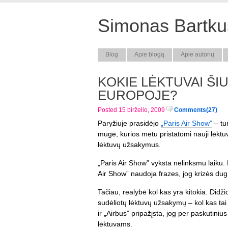
Simonas Bartkus
Blog
Apie blogą
Apie autorių
KOKIE LĖKTUVAI ŠI
EUROPOJE?
Posted 15 birželio, 2009
Comments(27)
Paryžiuje prasidėjo
„Paris Air Show”
– tu
mugė, kurios metu pristatomi nauji lėktuv
lėktuvų užsakymus.
„Paris Air Show” vyksta nelinksmu laiku.
Air Show” naudoja frazes, jog krizės dugn
Tačiau, realybė kol kas yra kitokia. Didž
sudėliotų lėktuvų užsakymų – kol kas tai 
ir „Airbus” pripažįsta, jog per paskutin
lėktuvams.