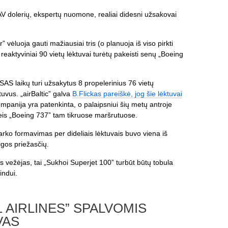
AV dolerių, ekspertų nuomone, realiai didesni užsakovai
vėluoja gauti mažiausiai tris (o planuoja iš viso pirkti
reaktyviniai 90 vietų lėktuvai turėtų pakeisti senų „Boeing
SAS laikų turi užsakytus 8 propelerinius 76 vietų
tuvus. „airBaltic” galva
B.Flickas pareiškė, jog šie lėktuvai
ompanija yra patenkinta, o palaipsniui šių metų antroje
eis „Boeing 737” tam tikruose maršrutuose.
ų parko formavimas per dideliais lėktuvais buvo viena iš
igos priežasčių.
s vežėjas, tai „Sukhoi Superjet 100” turbūt būtų tobula
indui.
 AIRLINES” SPALVOMIS
VAS