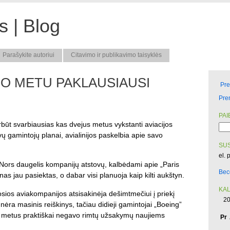
 | Blog
Parašykite autoriui
Citavimo ir publikavimo taisyklės
UO METU PAKLAUSIAUSI
Pr
Pre
PAI
rbūt svarbiausias kas dvejus metus vykstanti aviacijos
ų gamintojų planai, avialinijos paskelbia apie savo
SUS
el. 
 Nors daugelis kompanijų atstovų, kalbėdami apie „Paris
Bec
as jau pasiektas, o dabar visi planuoja kaip kilti aukštyn.
KA
iosios aviakompanijos atsisakinėja dešimtmečiui į priekį
20
nėra masinis reiškinys, tačiau didieji gamintojai „Boeing”
ius metus praktiškai negavo rimtų užsakymų naujiems
Pr