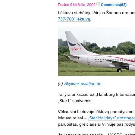
Posted 9 birželio, 2009
Comments(62)
Lėktuvų stebėtojai Airijos Šanono oro u
737-700” lėktuvą
.
(c)
Skyliner-aviation.de
Tai yra anksčiau už „Hamburg Internatio
„Star1” spalvomis.
Vėliausiai Lietuvoje lėktuvą pamatysime 
lėktuvo reisai –
„Star Holidays” atostogaut
paruoštas, greičiausiai Vilniuje pasirody