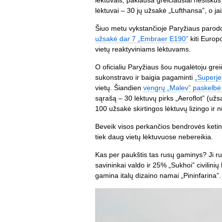
lėktuvais, paklausa greičiausiai nesiskūs
lėktuvai – 30 jų užsakė „Lufthansa”, o ja
Šiuo metu vykstančioje Paryžiaus parodoj
užsakė dar 7 „Embraer E190”
kiti Europ
vietų reaktyviniams lėktuvams.
O oficialiu Paryžiaus šou nugalėtoju grei
sukonstravo ir baigia pagaminti
„Superje
vietų. Šiandien
vengrų „Malev” paskelbė 
sąrašą – 30 lėktuvų pirks „Aeroflot” (užs
100 užsakė skirtingos lėktuvų lizingo i
Beveik visos perkančios bendrovės ketina
tiek daug vietų lėktuvuose nebereikia.
Kas per paukštis tas rusų gaminys? Ji rus
savininkai valdo ir 25% „Sukhoi” civilinių
gamina italų dizaino namai „Pininfarina”.