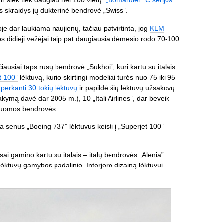
 ir šiek tiek daugiau nei 100 vietų
„Bomardier” C serijos
is skraidys jų dukterinė bendrovė „Swiss”.
e dar laukiama naujienų, tačiau patvirtinta, jog
KLM
os didieji vežėjai taip pat daugiausia dėmesio rodo 70-100
čiausiai taps rusų bendrovė „Sukhoi”, kuri kartu su italais
t 100”
lėktuvą, kurio skirtingi modeliai turės nuo 75 iki 95
perkanti 30 tokių lėktuvų
ir papildė šių lėktuvų užsakovų
akymą davė dar 2005 m.), 10 „Itali Airlines”, dar beveik
r nuomos bendrovės.
 senus „Boeing 737” lėktuvus keisti į „Superjet 100” –
ai gamino kartu su italais – italų bendrovės „Alenia”
 lėktuvų gamybos padalinio. Interjero dizainą lėktuvui