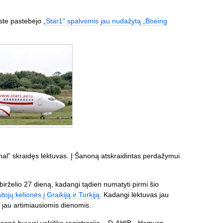
oste pastebėjo
„Star1” spalvomis jau nudažytą „Boeing
nal” skraidęs lėktuvas. Į Šanoną atskraidintas perdažymui
birželio 27 dieną, kadangi tądien numatyti pirmi šio
ojų kelionės į Graikiją ir Turkiją
. Kadangi lėktuvas jau
s jau artimiausiomis dienomis.