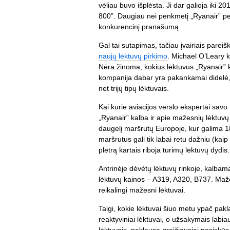
vėliau buvo išplėsta. Ji dar galioja iki 20
800”. Daugiau nei penkmetį „Ryanair” per
konkurencinį pranašumą.
Gal tai sutapimas, tačiau įvairiais parei
naujų lėktuvų pirkimo
. Michael O’Leary k
Nėra žinoma, kokius lėktuvus „Ryanair” ke
kompanija dabar yra pakankamai didelė, k
net trijų tipų lėktuvais.
Kai kurie aviacijos verslo ekspertai savo 
„Ryanair” kalba ir apie mažesnių lėktuv
daugelį maršrutų Europoje, kur galima 189
maršrutus gali tik labai retu dažniu (ka
plėtrą kartais riboja turimų lėktuvų dydis.
Antrinėje dėvėtų lėktuvų rinkoje, kalbama, 
lėktuvų kainos – A319, A320, B737. Maž
reikalingi mažesni lėktuvai.
Taigi, kokie lėktuvai šiuo metu ypač pakl
reaktyviniai lėktuvai, o užsakymais labi