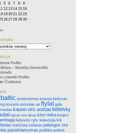
4
5
6
7
8
9
11
12
13
14
15
16
18
19
20
21
22
23
25
26
27
28
29
30
au
CHYVAS
hyvas
FILIAI
ebook Profilis
htDiary – Skrydžių Dienoraštis
dreads
 LinkedIn Profilis
ter Čiulbesiai
MOS
rbaltic
amsterdamas
aviacija
berlynas
flylal
ing
briuselis
estonian air
gala
keleivių
kauno oro uostas
ernetas
autai
kino rinka
knygos
kijevas
kino filmas
penhaga
lietuvos ryto televizija
lnk
ndonas
palangos oro
maršrutai
milanas
tas
pasiekiamumas
politika
prekės