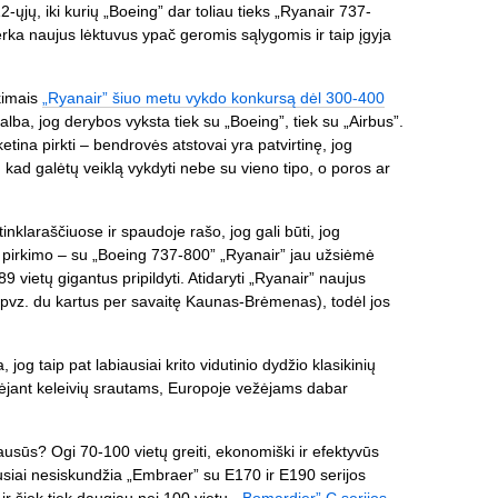
12-ųjų, iki kurių „Boeing” dar toliau tieks „Ryanair 737-
ka naujus lėktuvus ypač geromis sąlygomis ir taip įgyja
škimais
„Ryanair” šiuo metu vykdo konkursą dėl 300-400
alba, jog derybos vyksta tiek su „Boeing”, tiek su „Airbus”.
tina pirkti – bendrovės atstovai yra patvirtinę, jog
ad galėtų veiklą vykdyti nebe su vieno tipo, o poros ar
tinklaraščiuose ir spaudoje rašo, jog gali būti, jog
ų pirkimo – su „Boeing 737-800” „Ryanair” jau užsiėmė
 vietų gigantus pripildyti. Atidaryti „Ryanair” naujus
ip pvz. du kartus per savaitę Kaunas-Brėmenas), todėl jos
jog taip pat labiausiai krito vidutinio dydžio klasikinių
ėjant keleivių srautams, Europoje vežėjams dabar
ausūs? Ogi 70-100 vietų greiti, ekonomiški ir efektyvūs
ausiai nesiskundžia „Embraer” su E170 ir E190 serijos