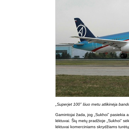
„Superjet 100” šiuo metu atlikinėja ban
Gamintojai žada, jog „Sukhoi” pasiekia a
lėktuvai. Šių metų pradžioje „Sukhoi” sėk
lėktuvai komerciniams skrydžiams turėtų 