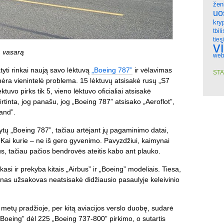
žen
uo
kry
tbili
ties
v
. vasarą
web
tyti rinkai naują savo lėktuvą
„Boeing 787”
ir vėlavimas
STA
i nėra vienintelė problema. 15 lėktuvų atsisakė rusų „S7
ktuvo pirks tik 5, vieno lėktuvo oficialiai atsisakė
irtinta, jog panašu, jog „Boeing 787” atsisako „Aeroflot”,
land”.
kytų „Boeing 787”, tačiau artėjant jų pagaminimo datai,
. Kai kurie – ne iš gero gyvenimo. Pavyzdžiui, kaimynai
s, tačiau pačios bendrovės ateitis kabo ant plauko.
asi ir prekyba kitais „Airbus” ir „Boeing” modeliais. Tiesa,
vienas užsakovas neatsisakė didžiausio pasaulyje keleivinio
 metų pradžioje, per kitą aviacijos verslo duobę, sudarė
„Boeing” dėl 225 „Boeing 737-800” pirkimo, o sutartis