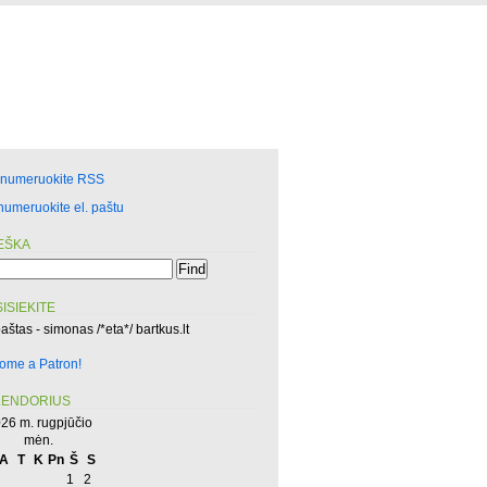
enumeruokite RSS
numeruokite el. paštu
EŠKA
ISIEKITE
paštas - simonas /*eta*/ bartkus.lt
ome a Patron!
LENDORIUS
26 m. rugpjūčio
mėn.
A
T
K
Pn
Š
S
1
2