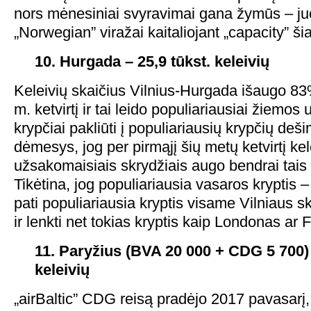
nors mėnesiniai svyravimai gana žymūs – juo
„Norwegian” viražai kaitaliojant „capacity” š
10. Hurgada – 25,9 tūkst. keleivių
Keleivių skaičius Vilnius-Hurgada išaugo 83
m. ketvirtį ir tai leido populiariausiai žiemo
krypčiai pakliūti į populiariausių krypčių deš
dėmesys, jog per pirmąjį šių metų ketvirtį kel
užsakomaisiais skrydžiais augo bendrai tais
Tikėtina, jog populiariausia vasaros kryptis – 
pati populiariausia kryptis visame Vilniaus 
ir lenkti net tokias kryptis kaip Londonas ar 
11. Paryžius (BVA 20 000 + CDG 5 700) 
keleivių
„airBaltic” CDG reisą pradėjo 2017 pavasarį,