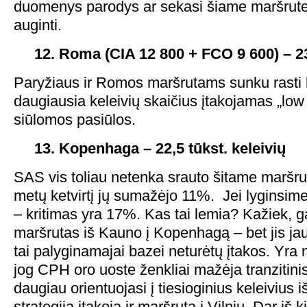
duomenys parodys ar sekasi šiame maršrute 
auginti.
12. Roma (CIA 12 800 + FCO 9 600) – 23,
Paryžiaus ir Romos maršrutams sunku rasti
daugiausia keleivių skaičius įtakojamas „low
siūlomos pasiūlos.
13. Kopenhaga – 22,5 tūkst. keleivių
SAS vis toliau netenka srauto šitame maršru
metų ketvirtį jų sumažėjo 11%. Jei lyginsim
– kritimas yra 17%. Kas tai lemia? Kažiek, g
maršrutas iš Kauno į Kopenhagą – bet jis ja
tai palyginamajai bazei neturėtų įtakos. Yr
jog CPH oro uoste ženkliai mažėja tranzitini
daugiau orientuojasi į tiesioginius keleivius i
strategija įtakoja ir maršrutą į Vilnių. Dar iš 