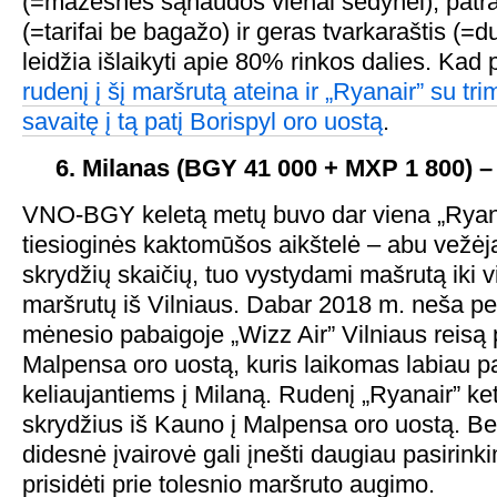
(=mažesnės sąnaudos vienai sėdynei), patra
(=tarifai be bagažo) ir geras tvarkaraštis (=d
leidžia išlaikyti apie 80% rinkos dalies. Kad
rudenį į šį maršrutą ateina ir „Ryanair” su tri
savaitę į tą patį Borispyl oro uostą
.
6. Milanas (BGY 41 000 + MXP 1 800) – 
VNO-BGY keletą metų buvo dar viena „Ryanai
tiesioginės kaktomūšos aikštelė – abu vežėjai
skrydžių skaičių, tuo vystydami mašrutą iki v
maršrutų iš Vilniaus. Dabar 2018 m. neša p
mėnesio pabaigoje „Wizz Air” Vilniaus reisą p
Malpensa oro uostą, kuris laikomas labiau pa
keliaujantiems į Milaną. Rudenį „Ryanair” ket
skrydžius iš Kauno į Malpensa oro uostą. Bet
didesnė įvairovė gali įnešti daugiau pasirink
prisidėti prie tolesnio maršruto augimo.