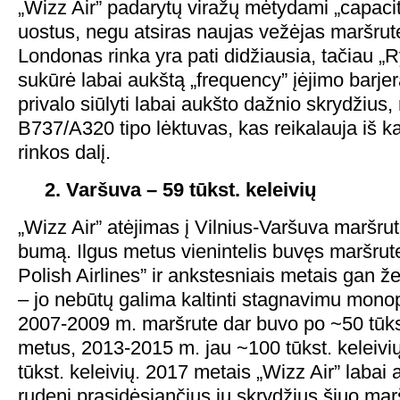
„Wizz Air” padarytų viražų mėtydami „capacity
uostus, negu atsiras naujas vežėjas maršrute
Londonas rinka yra pati didžiausia, tačiau „Ry
sukūrė labai aukštą „frequency” įėjimo barjer
privalo siūlyti labai aukšto dažnio skrydžius, 
B737/A320 tipo lėktuvas, kas reikalauja iš k
rinkos dalį.
2. Varšuva – 59 tūkst. keleivių
„Wizz Air” atėjimas į Vilnius-Varšuva maršrut
bumą. Ilgus metus vienintelis buvęs maršru
Polish Airlines” ir ankstesniais metais gan ž
– jo nebūtų galima kaltinti stagnavimu mono
2007-2009 m. maršrute dar buvo po ~50 tūkst
metus, 2013-2015 m. jau ~100 tūkst. keleivi
tūkst. keleivių. 2017 metais „Wizz Air” labai
rudenį prasidėsiančius jų skrydžius šiuo mar