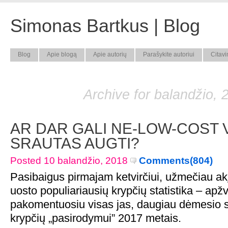
Simonas Bartkus | Blog
Blog
Apie blogą
Apie autorių
Parašykite autoriui
Citavi
Archive for balandžio, 
AR DAR GALI NE-LOW-COST 
SRAUTAS AUGTI?
Posted 10 balandžio, 2018
Comments(804)
Pasibaigus pirmajam ketvirčiui, užmečiau akį
uosto populiariausių krypčių statistika – apžv
pakomentuosiu visas jas, daugiau dėmesio s
krypčių „pasirodymui” 2017 metais.