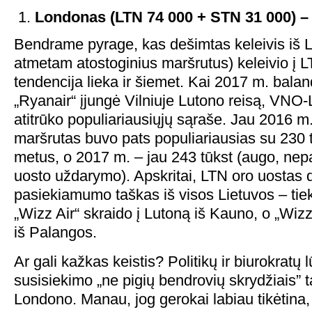
Londonas (LTN 74 000 + STN 31 000) – 1
Bendrame pyrage, kas dešimtas keleivis iš Li
atmetam atostoginius maršrutus) keleivio į 
tendencija lieka ir šiemet. Kai 2017 m. bala
„Ryanair“ įjungė Vilniuje Lutono reisą, VNO-L
atitrūko populiariausiųjų sąraše. Jau 2016
maršrutas buvo pats populiariausias su 230 t
metus, o 2017 m. – jau 243 tūkst (augo, nepa
uosto uždarymo). Apskritai, LTN oro uostas 
pasiekiamumo taškas iš visos Lietuvos – tiek
„Wizz Air“ skraido į Lutoną iš Kauno, o „Wizz 
iš Palangos.
Ar gali kažkas keistis? Politikų ir biurokratų
susisiekimo „ne pigių bendrovių skrydžiais” t
Londono. Manau, jog gerokai labiau tikėtina, 