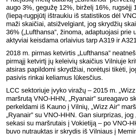
augo 3%, gegužę 12%, birželį 16%, rugsėjį 
(liepą-rugpjūtį ištraukiu iš statistikos dėl V
maži skaičiai, atsižvelgiant, jog skrydžių ska
36% („Lufthansa”, žinoma, adaptuojasi prie
aktyviai keisdama orlaivius tarp A319 ir A321
2018 m. pirmas ketvirtis „Lufthansa” neatne
pirmąjį ketvirtį jų keleivių skaičius Vilniuje k
atsiras papildomi skrydžiai, norėtųsi tikėti, j
pasivis rinkai keliamus lūkesčius.
LCC sektoriuje įvyko viražų – 2015 m. „Wizz 
maršrutą VNO-HHN, „Ryanair” sureagavo sk
perkeldami iš Kauno į Vilnių, „Wizz Air” maršr
„Ryanair” su VNO-HHN. Gan siurprizas, jog „
sekasi su maršrutais į Vokietiją – po VNO-
buvo nutrauktas ir skrydis iš Vilniaus į Mem