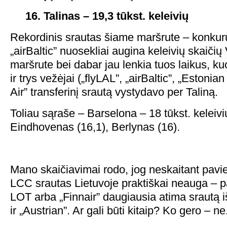
16. Talinas – 19,3 tūkst. keleivių
Rekordinis srautas šiame maršrute – konkuru
„airBaltic” nuosekliai augina keleivių skaičių 
maršrute bei dabar jau lenkia tuos laikus, 
ir trys vežėjai („flyLAL”, „airBaltic”, „Estonia
Air” transferinį srautą vystydavo per Taliną.
Toliau sąraše – Barselona – 18 tūkst. keleivi
Eindhovenas (16,1), Berlynas (16).
Mano skaičiavimai rodo, jog neskaitant pavie
LCC srautas Lietuvoje praktiškai neauga – pa
LOT arba „Finnair” daugiausia atima srautą 
ir „Austrian”. Ar gali būti kitaip? Ko gero – ne