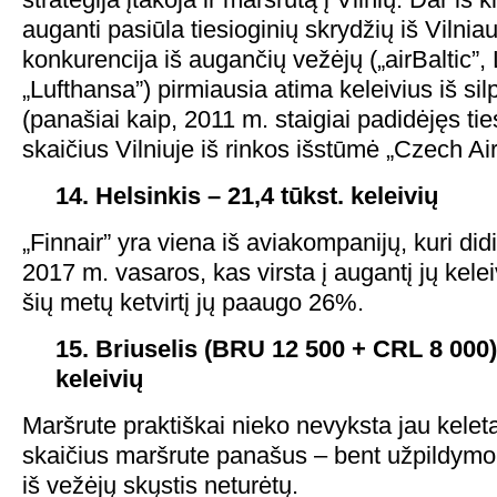
auganti pasiūla tiesioginių skrydžių iš Vilniaus
konkurencija iš augančių vežėjų („airBaltic”, 
„Lufthansa”) pirmiausia atima keleivius iš si
(panašiai kaip, 2011 m. staigiai padidėjęs tie
skaičius Vilniuje iš rinkos išstūmė „Czech Air
14. Helsinkis – 21,4 tūkst. keleivių
„Finnair” yra viena iš aviakompanijų, kuri di
2017 m. vasaros, kas virsta į augantį jų kelei
šių metų ketvirtį jų paaugo 26%.
15. Briuselis (BRU 12 500 + CRL 8 000) 
keleivių
Maršrute praktiškai nieko nevyksta jau keletą
skaičius maršrute panašus – bent užpildymo 
iš vežėjų skųstis neturėtų.