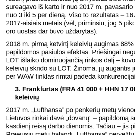
sureagavo iš karto ir nuo 2017 m. pavasario
nuo 3 iki 5 per dieną. Viso to rezultatas – 167
2017-aisiais metais (vėl, priminsiu, jog 5 pik
oro uostas dar buvo uždarytas).
2018 m. pirmą ketvirtį keleivių augimas 88% 
papildomos pasiūlos efektas. Priešingai neg
LOT išlaiko dominuojančią rinkos dalį – ko
keleivių skrido su LOT. Žinoma, jų augantis 
per WAW tinklas rimtai padeda konkurencijai
3. Frankfurtas (FRA 41 000 + HHN 17 00
keleivių
2017 m. „Lufthansa” po penkerių metų vieno
Lietuvos rinkai davė „dovanų” – papildomą se
kasdienį reisą darbo dienomis. Tačiau – jis p
Praėjusių metų balandį „Lufthansa” pervežtų 