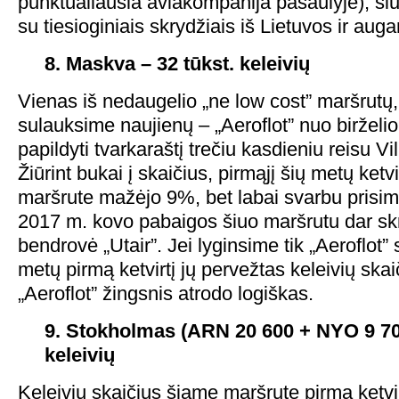
punktualiausia aviakompanija pasaulyje), si
su tiesioginiais skrydžiais iš Lietuvos ir auga
8. Maskva – 32 tūkst. keleivių
Vienas iš nedaugelio „ne low cost” maršrutų
sulauksime naujienų – „Aeroflot” nuo birželi
papildyti tvarkaraštį trečiu kasdieniu reisu V
Žiūrint bukai į skaičius, pirmąjį šių metų ketvi
maršrute mažėjo 9%, bet labai svarbu prisimi
2017 m. kovo pabaigos šiuo maršrutu dar skr
bendrovė „Utair”. Jei lyginsime tik „Aeroflot” s
metų pirmą ketvirtį jų pervežtas keleivių ska
„Aeroflot” žingsnis atrodo logiškas.
9. Stokholmas (ARN 20 600 + NYO 9 700
keleivių
Keleivių skaičius šiame maršrute pirmą ketvirt