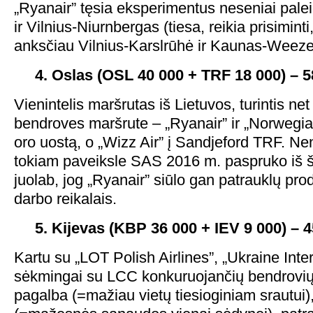
„Ryanair” tęsia eksperimentus neseniai palei
ir Vilnius-Niurnbergas (tiesa, reikia prisiminti
anksčiau Vilnius-Karslrūhė ir Kaunas-Weeze
4. Oslas (OSL 40 000 + TRF 18 000) – 58
Vienintelis maršrutas iš Lietuvos, turintis net 
bendroves maršrute – „Ryanair” ir „Norwegia
oro uostą, o „Wizz Air” į Sandjeford TRF. Ne
tokiam paveiksle SAS 2016 m. paspruko iš š
juolab, jog „Ryanair” siūlo gan patrauklų pro
darbo reikalais.
5. Kijevas (KBP 36 000 + IEV 9 000) – 45
Kartu su „LOT Polish Airlines”, „Ukraine Inter
sėkmingai su LCC konkuruojančių bendrovių.
pagalba (=mažiau vietų tiesioginiam srautui), 