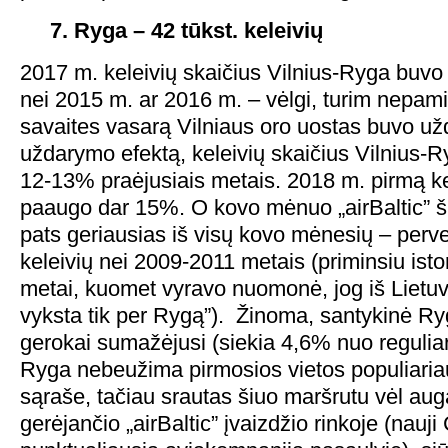
7. Ryga – 42 tūkst. keleivių
2017 m. keleivių skaičius Vilnius-Ryga buvo 
nei 2015 m. ar 2016 m. – vėlgi, turim nepamir
savaites vasarą Vilniaus oro uostas buvo už
uždarymo efektą, keleivių skaičius Vilnius-
12-13% praėjusiais metais. 2018 m. pirmą ket
paaugo dar 15%. O kovo mėnuo „airBaltic” 
pats geriausias iš visų kovo mėnesių – perv
keleivių nei 2009-2011 metais (priminsiu istor
metai, kuomet vyravo nuomonė, jog iš Lietuvo
vyksta tik per Rygą”). Žinoma, santykinė Ry
gerokai sumažėjusi (siekia 4,6% nuo reguliar
Ryga nebeužima pirmosios vietos populiaria
sąraše, tačiau srautas šiuo maršrutu vėl aug
gerėjančio „airBaltic” įvaizdžio rinkoje (nauj