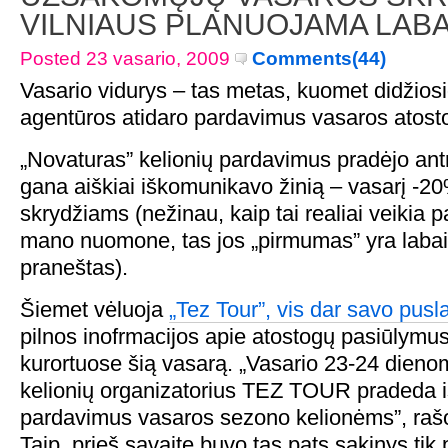
VILNIAUS PLANUOJAMA LABA
Posted 23 vasario, 2009
Comments(44)
Vasario vidurys – tas metas, kuomet didžiosi
agentūros atidaro pardavimus vasaros atos
„Novaturas” kelionių pardavimus pradėjo antr
gana aiškiai iškomunikavo žinią – vasarį -2
skrydžiams (nežinau, kaip tai realiai veikia
mano nuomone, tas jos „pirmumas” yra labai s
praneštas).
Šiemet vėluoja
„Tez Tour”, vis dar savo pusl
pilnos inofrmacijos apie atostogų pasiūlymu
kurortuose šią vasarą. „Vasario 23-24 dienom
kelionių organizatorius TEZ TOUR pradeda i
pardavimus vasaros sezono kelionėms”, raš
Taip, prieš savaitę buvo tas pats sakinys tik