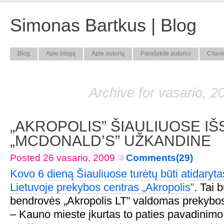
Simonas Bartkus | Blog
Blog
Apie blogą
Apie autorių
Parašykite autoriui
Citavi
Archive for vasario, 2
„AKROPOLIS” ŠIAULIUOSE IŠ
„MCDONALD’S” UŽKANDINE
Posted 26 vasario, 2009
Comments(29)
Kovo 6 dieną Šiauliuose turėtų būti atidarytas
Lietuvoje prekybos centras „Akropolis”
. Tai 
bendrovės „Akropolis LT” valdomas prekybos
– Kauno mieste įkurtas to paties pavadinimo