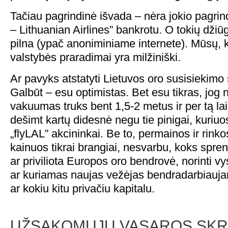
Tačiau pagrindinė išvada – nėra jokio pagrin
– Lithuanian Airlines” bankrotu. O tokių džiū
pilna (ypač anoniminiame internete). Mūsų, k
valstybės praradimai yra milžiniški.
Ar pavyks atstatyti Lietuvos oro susisiekimo
Galbūt – esu optimistas. Bet esu tikras, jog 
vakuumas truks bent 1,5-2 metus ir per tą lai
dešimt kartų didesnė negu tie pinigai, kuriuos
„flyLAL” akcininkai. Be to, permainos ir rink
kainuos tikrai brangiai, nesvarbu, koks spre
ar priviliota Europos oro bendrovė, norinti vys
ar kuriamas naujas vežėjas bendradarbiaujan
ar kokiu kitu privačiu kapitalu.
UŽSAKOMŲJŲ VASAROS SKRY