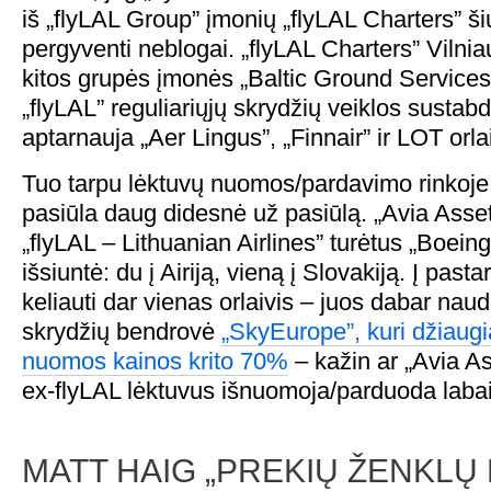
iš „flyLAL Group” įmonių „flyLAL Charters” š
pergyventi neblogai. „flyLAL Charters” Vilnia
kitos grupės įmonės „Baltic Ground Services
„flyLAL” reguliariųjų skrydžių veiklos susta
aptarnauja „Aer Lingus”, „Finnair” ir LOT orla
Tuo tarpu lėktuvų nuomos/pardavimo rinkoje
pasiūla daug didesnė už pasiūlą. „Avia Asse
„flyLAL – Lithuanian Airlines” turėtus „Boeing
išsiuntė: du į Airiją, vieną į Slovakiją. Į pasta
keliauti dar vienas orlaivis – juos dabar nau
skrydžių bendrovė
„SkyEurope”, kuri džiaugia
nuomos kainos krito 70%
– kažin ar „Avia 
ex-flyLAL lėktuvus išnuomoja/parduoda laba
MATT HAIG „PREKIŲ ŽENKLŲ