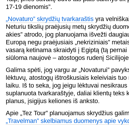
17-19 dienomis”.
„Novaturo” skrydžių tvarkaraštis
yra velniška
Neturiu tikslių praėjusių metų skrydžių duome
akies” atrodo, jog planuojama išvežti daugiau
Europą negu praėjusiais „nekriziniais” metai
vasarą ketinama skraidyti į Egiptą (tą pernai
siūloma naujovė – atostogos rudenį Sicilijoje
Galima spėti, jog vargu ar „Novaturui” pavyks
lėktuvų, atostogų ištroškusiais keleiviais tuo
laiku. Iš to seka, jog jeigu lėktuvai nesikraus 
suplanuota tvarkaraštyje, daliai klientų teks 
planus, įsigijus keliones iš anksto.
Apie „Tez Tour” planuojamus skrydžius galim
„Travelman” skelbiamus duomenys apie vyk