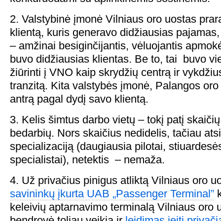
2. Valstybinė įmonė Vilniaus oro uostas prar
klientą, kuris generavo didžiausias pajamas, 
– amžinai besiginčijantis, vėluojantis apmokėt
buvo didžiausias klientas. Be to, tai buvo vi
žiūrinti į VNO kaip skrydžių centrą ir vykdži
tranzitą. Kita valstybės įmonė, Palangos oro
antrą pagal dydį savo klientą.
3. Kelis šimtus darbo vietų – tokį patį skaič
bedarbių. Nors skaičius nedidelis, tačiau atsiž
specializaciją (daugiausia pilotai, stiuardesė
specialistai), netektis – nemaža.
4. Už privačius pinigus atliktą Vilniaus oro u
savininkų įkurta UAB „Passenger Terminal”
k
keleivių aptarnavimo terminalą Vilniaus oro 
bendrovė toliau veikia ir
leidimas įeiti privači