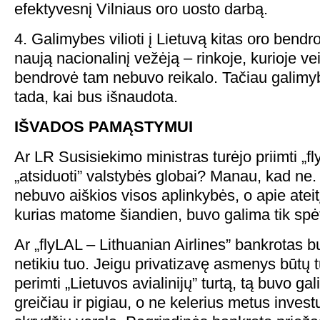
efektyvesnį Vilniaus oro uosto darbą.
4. Galimybes vilioti į Lietuvą kitas oro bendr
naują nacionalinį vežėją – rinkoje, kurioje ve
bendrovė tam nebuvo reikalo. Tačiau galimyb
tada, kai bus išnaudota.
IŠVADOS PAMĄSTYMUI
Ar LR Susisiekimo ministras turėjo priimti „
„atsiduoti” valstybės globai? Manau, kad ne
nebuvo aiškios visos aplinkybės, o apie ateit
kurias matome šiandien, buvo galima tik spėt
Ar „flyLAL – Lithuanian Airlines” bankrotas b
netikiu tuo. Jeigu privatizavę asmenys būtų tu
perimti „Lietuvos avialinijų” turtą, tą buvo ga
greičiau ir pigiau, o ne kelerius metus investuo