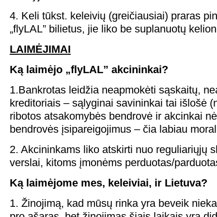
4. Keli tūkst. keleivių (greičiausiai) praras 
„flyLAL” bilietus, jie liko be suplanuotų kelion
LAIMĖJIMAI
Ką laimėjo „flyLAL” akcininkai?
1.Bankrotas leidžia neapmokėti sąskaitų, nea
kreditoriais – sąlyginai savininkai tai išlošė 
ribotos atsakomybės bendrovė ir akcinkai nė
bendrovės įsipareigojimus – čia labiau morali
2. Akcininkams liko atskirti nuo reguliariųjų 
verslai, kitoms įmonėms perduotas/parduotas
Ką laimėjome mes, keleiviai, ir Lietuva?
1. Žinojimą, kad mūsų rinka yra beveik niek
pro ašaras, bet žinojimas šiais laikais yra di