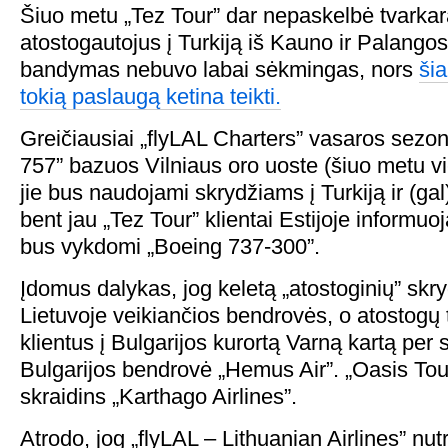
Šiuo metu „Tez Tour” dar nepaskelbė tvarkara
atostogautojus į Turkiją iš Kauno ir Palangos
bandymas nebuvo labai sėkmingas, nors
šia
tokią paslaugą ketina teikti.
Greičiausiai „flyLAL Charters” vasaros sezo
757” bazuos Vilniaus oro uoste (šiuo metu vie
jie bus naudojami skrydžiams į Turkiją ir (ga
bent jau „Tez Tour” klientai Estijoje informuo
bus vykdomi „Boeing 737-300”.
Įdomus dalykas, jog keletą „atostoginių” skr
Lietuvoje veikiančios bendrovės, o atostogų 
klientus į Bulgarijos kurortą Varną kartą per 
Bulgarijos bendrovė „Hemus Air”. „Oasis Tour
skraidins „Karthago Airlines”.
Atrodo, jog „flyLAL – Lithuanian Airlines” nut