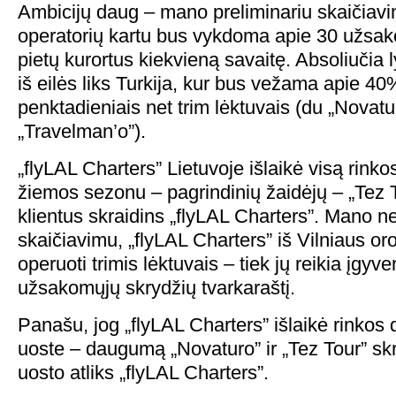
Ambicijų daug – mano preliminariu skaičiavi
operatorių kartu bus vykdoma apie 30 užsak
pietų kurortus kiekvieną savaitę. Absoliučia
iš eilės liks Turkija, kur bus vežama apie 40
penktadieniais net trim lėktuvais (du „Novatu
„Travelman’o”).
„flyLAL Charters” Lietuvoje išlaikė visą rinkos 
žiemos sezonu – pagrindinių žaidėjų – „Tez T
klientus skraidins „flyLAL Charters”. Mano ne
skaičiavimu, „flyLAL Charters” iš Vilniaus or
operuoti trimis lėktuvais – tiek jų reikia įgyv
užsakomųjų skrydžių tvarkaraštį.
Panašu, jog „flyLAL Charters” išlaikė rinkos da
uoste – daugumą „Novaturo” ir „Tez Tour” skr
uosto atliks „flyLAL Charters”.