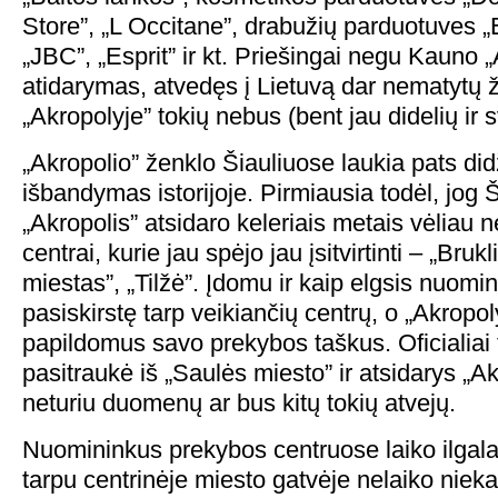
Store”, „L Occitane”, drabužių parduotuves „
„JBC”, „Esprit” ir kt. Priešingai negu Kauno „
atidarymas, atvedęs į Lietuvą dar nematytų ž
„Akropolyje” tokių nebus (bent jau didelių ir s
„Akropolio” ženklo Šiauliuose laukia pats di
išbandymas istorijoje. Pirmiausia todėl, jog 
„Akropolis” atsidaro keleriais metais vėliau 
centrai, kurie jau spėjo jau įsitvirtinti – „Bruk
miestas”, „Tilžė”. Įdomu ir kaip elgsis nuomin
pasiskirstę tarp veikiančių centrų, o „Akropol
papildomus savo prekybos taškus. Oficialiai t
pasitraukė iš „Saulės miesto” ir atsidarys „Ak
neturiu duomenų ar bus kitų tokių atvejų.
Nuomininkus prekybos centruose laiko ilgalai
tarpu centrinėje miesto gatvėje nelaiko nieka