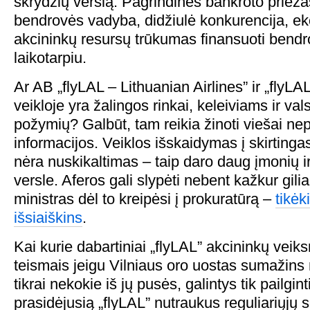
skrydžių verslą. Pagrindinės bankroto prieža
bendrovės vadyba, didžiulė konkurencija, ek
akcininkų resursų trūkumas finansuoti bendr
laikotarpiu.
Ar AB „flyLAL – Lithuanian Airlines” ir „flyL
veikloje yra žalingos rinkai, keleiviams ir val
požymių? Galbūt, tam reikia žinoti viešai ne
informacijos. Veiklos išskaidymas į skirtin
nėra nuskikaltimas – taip daro daug įmonių ir
versle. Aferos gali slypėti nebent kažkur gil
ministras dėl to kreipėsi į prokuratūrą –
tikėk
išsiaiškins
.
Kai kurie dabartiniai „flyLAL” akcininkų veik
teismais jeigu Vilniaus oro uostas sumažins
tikrai nekokie iš jų pusės, galintys tik pailgint
prasidėjusią „flyLAL” nutraukus reguliariųjų s