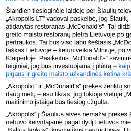
Šiandien tiesioginėje laidoje per Šiaulių tele
„Akropolis LT” vadovai paskelbė, jog Šiaulių
atidarytas restoranas „McDonald’s”. Tai didž
greito maisto restoranų plėtra Lietuvoje po 
pertraukos. Tai bus viso labo šeštasis „McDo
taškas Lietuvoje – keturi veikia Vilniuje, po 
Klaipėdoje. Pasikeitus „McDonald’s” savinink
teiginiai, jog bus investuojama į plėtrą –
kaip
pigaus ir greito maisto užkandinės ketina kri
„Akropolio” ir „McDonald’s” prekės ženklų si
daug metų – esu tikras, jog tokioje vietoje „
maitinimo įstaiga bus tiesiog užgulta.
„Akropolis” į Šiaulius atves nemažai prekės ž
nebuvo ketvirtajame pagal dydį Lietuvos mi
„Baltos lankos”, kosmetikos parduotuves „D