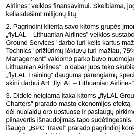
Airlines” veiklos finansavimui. Skelbiama, jo
keliasdešimt milijonų litų.
2. Pagrindinį klientą savo kitoms grupės į
„flyLAL – Lithuanian Airlines” veiklos sustab
Ground Services” darbo turi kelis kartus maž
Technics” prižiūrimų lėktuvų turi mažiau, 75
Management” valdomo parko buvo nuomojam
Lithuanian Airlines”, o dabar juos teko skubiai 
„flyLAL Training” dauguma parengiamų specia
skirti darbui AB „flyLAL – Lithuanian Airlines”
3. Didelė neigiama įtaka kitoms „flyLAL Gro
Charters” prarado masto ekonomijos efektą –
dėl nuolaidų oro uostuose ir paslaugų pirkim
pilnavertis išnaudojimas tapo sudėtingesnis,
išaugo. „BPC Travel” prarado pagrindinį kon