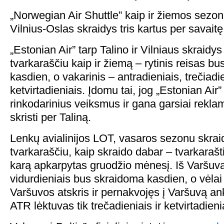
„Norwegian Air Shuttle” kaip ir žiemos sezon
Vilnius-Oslas skraidys tris kartus per savaitę
„Estonian Air” tarp Talino ir Vilniaus skraidys
tvarkaraščiu kaip ir žiemą – rytinis reisas 
kasdien, o vakarinis – antradieniais, trečiadie
ketvirtadieniais. Įdomu tai, jog „Estonian Air
rinkodarinius veiksmus ir gana garsiai rekl
skristi per Taliną.
Lenkų avialinijos LOT, vasaros sezonu skrai
tvarkaraščiu, kaip skraido dabar – tvarkarašt
karą apkarpytas gruodžio mėnesį. Iš Varšuv
vidurdieniais bus skraidoma kasdien, o vėlai 
Varšuvos atskris ir pernakvojęs į Varšuvą ank
ATR lėktuvas tik trečadieniais ir ketvirtadieni