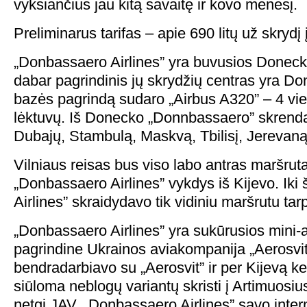
vyksiančius jau kitą savaitę ir kovo mėnesį.
Preliminarus tarifas – apie 690 litų už skrydį 
„Donbassaero Airlines” yra buvusios Donecko 
dabar pagrindinis jų skrydžių centras yra D
bazės pagrindą sudaro „Airbus A320” – 4 vie
lėktuvų. Iš Donecko „Donnbassaero” skrenda
Dubajų, Stambulą, Maskvą, Tbilisį, Jerevaną 
Vilniaus reisas bus viso labo antras maršruta
„Donbassaero Airlines” vykdys iš Kijevo. Iki
Airlines” skraidydavo tik vidiniu maršrutu tar
„Donbassaero Airlines” yra sukūrusios mini-
pagrindine Ukrainos aviakompanija „Aerosvit
bendradarbiavo su „Aerosvit” ir per Kijevą k
siūloma neblogų variantų skristi į Artimuosiu
netgi JAV. „Donbassaero Airlines” savo intern