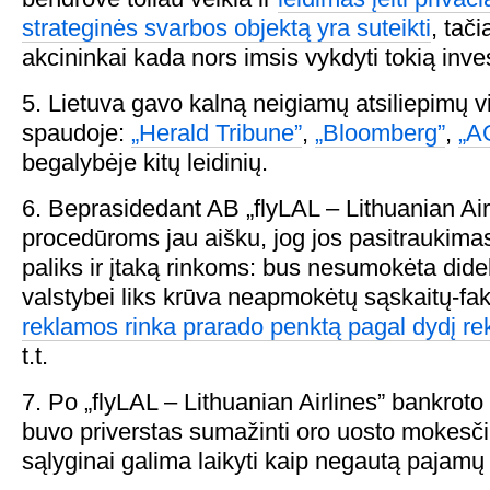
strateginės svarbos objektą yra suteikti
, tači
akcininkai kada nors imsis vykdyti tokią inves
5. Lietuva gavo kalną neigiamų atsiliepimų v
spaudoje:
„Herald Tribune”
,
„Bloomberg”
,
„A
begalybėje kitų leidinių.
6. Beprasidedant AB „flyLAL – Lithuanian Air
procedūroms jau aišku, jog jos pasitraukima
paliks ir įtaką rinkoms: bus nesumokėta di
valstybei liks krūva neapmokėtų sąskaitų-fa
reklamos rinka prarado penktą pagal dydį r
t.t.
7. Po „flyLAL – Lithuanian Airlines” bankroto
buvo priverstas sumažinti oro uosto mokesči
sąlyginai galima laikyti kaip negautą pajamų 