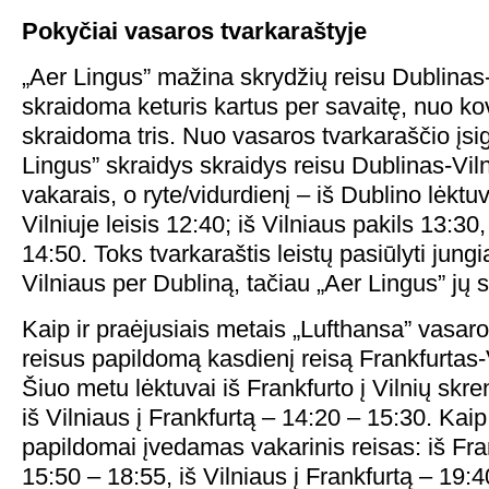
Pokyčiai vasaros
tvarkaraštyje
„Aer Lingus” mažina skrydžių reisu Dublinas
skraidoma keturis kartus per savaitę, nuo k
skraidoma tris. Nuo vasaros tvarkaraščio įsi
Lingus” skraidys skraidys reisu Dublinas-Vil
vakarais, o ryte/vidurdienį – iš Dublino lėktuv
Vilniuje leisis 12:40; iš Vilniaus pakils 13:30,
14:50. Toks tvarkaraštis leistų pasiūlyti jung
Vilniaus per Dubliną, tačiau „Aer Lingus” jų s
Kaip ir praėjusiais metais „Lufthansa” vasar
reisus papildomą kasdienį reisą Frankfurtas-
Šiuo metu lėktuvai iš Frankfurto į Vilnių skr
iš Vilniaus į Frankfurtą – 14:20 – 15:30. Kaip 
papildomai įvedamas vakarinis reisas: iš Fran
15:50 – 18:55, iš Vilniaus į Frankfurtą – 19:4