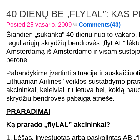
40 DIENŲ BE „FLYLAL”: KAS
Posted 25 vasario, 2009
Comments(43)
Šiandien „sukanka” 40 dienų nuo to vakaro, 
reguliariųjų skrydžių bendrovės „flyLAL” lėk
Amsterdamą
iš Amsterdamo ir visam sustojo
perone.
Pabandykime įvertinti situacija ir suskaičiuot
Lithuanian Airlines” veiklos sustabdymo pra
akcininkai, keleiviai ir Lietuva bei, kokią nau
skrydžių bendrovės pabaiga atnešė.
PRARADIMAI
Ką prarado „flyLAL” akcininkai?
1. Lėšas, investuotas arba paskolintas AB „f