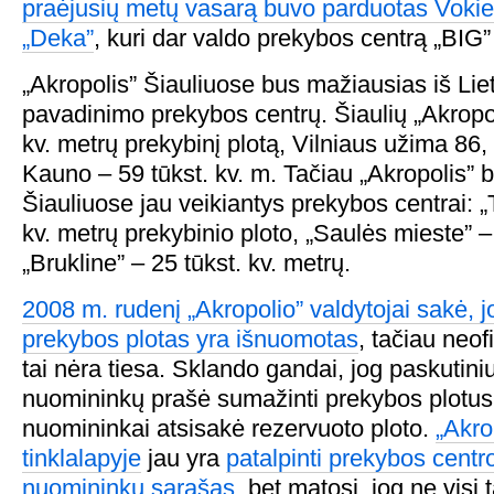
praėjusių metų vasarą buvo parduotas Vokie
„Deka”
, kuri dar valdo prekybos centrą „BIG” 
„Akropolis” Šiauliuose bus mažiausias iš Liet
pavadinimo prekybos centrų. Šiaulių „Akropol
kv. metrų prekybinį plotą, Vilniaus užima 86,
Kauno – 59 tūkst. kv. m. Tačiau „Akropolis” 
Šiauliuose jau veikiantys prekybos centrai: „T
kv. metrų prekybinio ploto, „Saulės mieste” – 
„Brukline” – 25 tūkst. kv. metrų.
2008 m. rudenį „Akropolio” valdytojai sakė, j
prekybos plotas yra išnuomotas
, tačiau neof
tai nėra tiesa. Sklando gandai, jog paskutin
nuomininkų prašė sumažinti prekybos plotus, 
nuomininkai atsisakė rezervuoto ploto.
„Akro
tinklalapyje
jau yra
patalpinti prekybos centr
nuomininkų sąrašas
, bet matosi, jog ne visi 