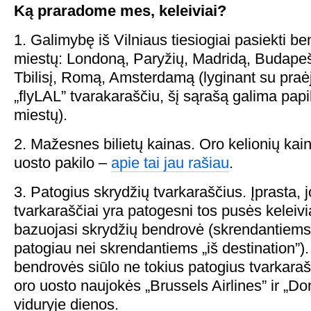
Ką praradome mes, keleiviai?
1. Galimybę iš Vilniaus tiesiogiai pasiekti b
miestų: Londoną, Paryžių, Madridą, Budape
Tbilisį, Romą, Amsterdamą (lyginant su praė
„flyLAL” tvarakaraščiu, šį sąrašą galima papil
miestų).
2. Mažesnes bilietų kainas. Oro kelionių kain
uosto pakilo –
apie tai jau rašiau
.
3. Patogius skrydžių tvarkaraščius. Įprasta, 
tvarkaraščiai yra patogesni tos pusės keleiv
bazuojasi skrydžių bendrovė (skrendantiems 
patogiau nei skrendantiems „iš destination”)
bendrovės siūlo ne tokius patogius tvarkaraš
oro uosto naujokės „Brussels Airlines” ir „D
viduryje dienos.