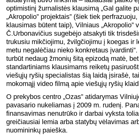
optimistinį žurnalistės klausimą „Gal galite pas
„Akropolio” projektais” (šiek tiek perfrazuoj
klausimas būtent taip), Vilniaus „Akropolio” 
Č.Urbonavičius sugebėjo atsakyti tik trisdeš
trukusiu mikčiojimu, žvilgčiojimu į koegas ir 
metu negalėčiau nieko konkretaus įvardinti”.
turbūt nedaug žmonių šitą epizodą matė, bet
standartiniams klausimams reiketų pasiruošti
viešųjų ryšių specialistas šią laidą įsirašė, ta
mokomąjį video filmą apie viešųjų ryšių klaid
O prekybos centro „Ozas” atidarymas Vilniuj
pavasario nukeliamas į 2009 m. rudenį. Pan
finansavimas nenutrūko ir darbai vyksta tolia
greičiausiai lemia arba statybų vėlavimas arb
nuomininkų paieška.