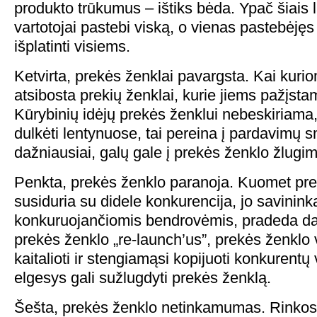
produkto trūkumus – ištiks bėda. Ypač šiais l
vartotojai pastebi viską, o vienas pastebėjęs 
išplatinti visiems.
Ketvirta, prekės ženklai pavargsta. Kai kur
atsibosta prekių ženklai, kurie jiems pažįsta
Kūrybinių idėjų prekės ženklui nebeskiriama
dulkėti lentynuose, tai pereina į pardavimų s
dažniausiai, galų gale į prekės ženklo žlugim
Penkta, prekės ženklo paranoja. Kuomet pre
susiduria su didele konkurencija, jo savininka
konkuruojančiomis bendrovėmis, pradeda dar
prekės ženklo „re-launch’us”, prekės ženkl
kaitalioti ir stengiamąsi kopijuoti konkurent
elgesys gali sužlugdyti prekės ženklą.
Šešta, prekės ženklo netinkamumas. Rinkos 