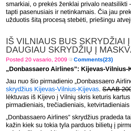
smarkiai, o prekės ženklai privalo neatsilikti –
tapti pasenusiais ir netinkamais. Čia jau pr
užduotis šitą procesą stebėti, priešingu atve
IŠ VILNIAUS BUS SKRYDŽIAI Į
DAUGIAU SKRYDŽIŲ Į MASKV
Posted 20 vasario, 2009
Comments(23)
„Donbassaero Airlines”: Kijevas-Vilnius-
Jau nuo šio pirmadienio „Donbassaero Airli
skrydžius Kijevas-Vilnius-Kijevas
.
SAAB 20
lėktuvas iš Kijevo į Vilnių skris keturis kartu
pirmadieniais, trečiadieniais, ketvirtadieniais
„Donbassaero Airlines” skrydžius pradeda taip g
kažin kiek su tokia tyla parduos bilietų į pir