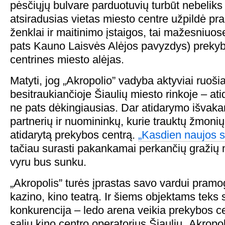
pėsčiųjų bulvare parduotuvių turbūt nebeliks v
atsiradusias vietas miesto centre užpildė pr
ženklai ir maitinimo įstaigos, tai mažesniuo
pats Kauno Laisvės Alėjos pavyzdys) prekybo
centrines miesto alėjas.
Matyti, jog „Akropolio” vadyba aktyviai ruoši
besitraukiančioje Šiaulių miesto rinkoje – ati
ne pats dėkingiausias. Dar atidarymo išvaka
partnerių ir nuomininkų, kurie trauktų žmonių
atidarytą prekybos centrą.
„Kasdien naujos se
tačiau surasti pakankamai perkančių gražių 
vyru bus sunku.
„Akropolis” turės įprastas savo vardui pramo
kazino, kino teatrą. Ir šiems objektams teks 
konkurencija – ledo arena veikia prekybos ce
salių kino centro operatorius Šiaulių „Akrop