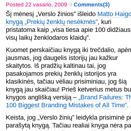
Posted 22 vasario, 2009
Comments(3)
Šį mėnesį „Verslo žinios” išleido
Matto Haig
knygą „Prekių ženklų nesėkmės”
, kuri
pristatoma kaip „visa tiesa apie 100 didžiaus
visų laikų ženklodaros klaidų”.
Kuomet perskaičiau knygą iki trečdalio, ap
jausmas, jog daugelis istorijų jau kažkur
skaitytos. Iš pradžių kaltinau tai, jog
pasakojamos prekių ženklų istorijos yra
klasikinės, tačiau vėliau prisiminiau, jog šią
knygą jau skaičiau! Prieš ketverius metus b
knygos anglišką versiją –
„Brand Failures: T
100 Biggest Branding Mistakes of All Time”
.
Keista, jog „Verslo žinių” leidykla prisiminė 
parašytą knygą. Tačiau realiai knyga nėra pas