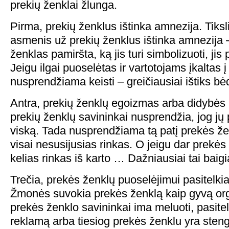
prekių ženklai žlunga.
Pirma, prekių ženklus ištinka amnezija. Tiksl
asmenis už prekių ženklus ištinka amnezija
ženklas pamiršta, ką jis turi simbolizuoti, jis
Jeigu ilgai puoselėtas ir vartotojams įkaltas 
nusprendžiama keisti – greičiausiai ištiks bė
Antra, prekių ženklų egoizmas arba didybės 
prekių ženklų savininkai nusprendžia, jog jų
viską. Tada nusprendžiama tą patį prekės žen
visai nesusijusias rinkas. O jeigu dar prekė
kelias rinkas iš karto … Dažniausiai tai baigi
Trečia, prekės ženklų puoselėjimui pasitelk
Žmonės suvokia prekės ženklą kaip gyvą or
prekės ženklo savininkai ima meluoti, pasitel
reklamą arba tiesiog prekės ženklu yra steng