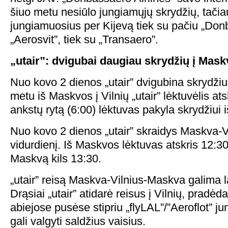
šiuo metu nesiūlo jungiamųjų skrydžių, tači
jungiamuosius per Kijevą tiek su pačiu „Donb
„Aerosvit”, tiek su „Transaero”.
„utair”: dvigubai daugiau skrydžių į Mask
Nuo kovo 2 dienos „utair” dvigubina skrydži
metu iš Maskvos į Vilnių „utair” lėktuvėlis a
ankstų rytą (6:00) lėktuvas pakyla skrydžiui 
Nuo kovo 2 dienos „utair” skraidys Maskva-V
vidurdienį. Iš Maskvos lėktuvas atskris 12:30,
Maskvą kils 13:30.
„utair” reisą Maskva-Vilnius-Maskva galima la
Drąsiai „utair” atidarė reisus į Vilnių, pradė
abiejose pusėse stipriu „flyLAL”/”Aeroflot” ju
gali valgyti saldžius vaisius.