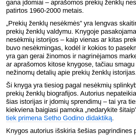
gana įdomiai – aprašomos prekių ženklų ne
patirtos 1960-2000 metais.
„Prekių ženklų nesėkmės” yra lengvas skait
prekių ženklų valdymu. Knygoje pasakojama
nesėkmių istorijos – kaip vienas ar kitas pre
buvo nesėkmingas, kodėl ir kokios to pasekmė
yra gan gerai žinomos ir nagrinėjamos mark
ar aprašomos kitose knygose, tačiau smagu pe
nežinomų detalių apie prekių ženklų istorijas
Ši knyga yra tiesiog pagal nesėkmių splink
prekių ženklų biografijos. Autorius nepateikia
šias istorijas ir įdomių sprendimų – tai yra tie
kiekviena baigiasi pamoka „nedarykite šitaip
tiek primena Setho Godino didaktiką
.
Knygos autorius išskiria šešias pagrindines p