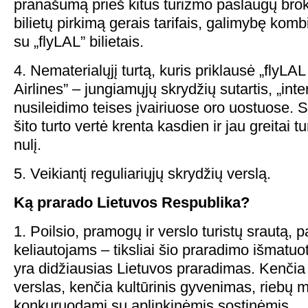
pranašumą prieš kitus turizmo paslaugų brok
bilietų pirkimą gerais tarifais, galimybę kom
su „flyLAL” bilietais.
4. Nematerialųjį turtą, kuris priklausė „flyLA
Airlines” – jungiamųjų skrydžių sutartis, „inter
nusileidimo teises įvairiuose oro uostuose. 
šito turto vertė krenta kasdien ir jau greitai t
nulį.
5. Veikiantį reguliariųjų skrydžių verslą.
Ką prarado Lietuvos Respublika?
1. Poilsio, pramogų ir verslo turistų srautą, 
keliautojams – tiksliai šio praradimo išmatuot
yra didžiausias Lietuvos praradimas. Kenčia 
verslas, kenčia kultūrinis gyvenimas, riebų 
konkuruodami su aplinkinėmis sostinėmis.