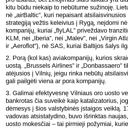
kitu būdu niekaip to nebūtume sužinoję. Liet
nė „airBaltic”, kuri nepaisant atsilaisvinusios
strategiją vežtis keleivius į Rygą, neįdomi nė
kompanijų, kuriai „flyLAL” priveždavo tranziti
KLM, nei „Iberia”, nei „Malev”, nei „Virgin At
ir „Aeroflot”), nė SAS, kuriai Baltijos šalys il
2. Porą (kol kas) aviakompanijų, kurios skrai
uostą. „Brussels Airlines” ir „Donbassaero” t
atėjusios į Vilnių, jeigu rinka nebūtų atsilais
gali pailgėti viena ar pora kompanijų.
3. Galimai efektyvesnę Vilniaus oro uosto vei
bankrotas čia suveikė kaip katalizatorius, jo
dėmesys į šios valstybinės įstaigos veiklą. 
vadovas atsistatydino, buvo išrinktas naujas
uosto mokesčiai – tai pirmieji požymiai, kurie