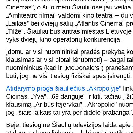
Cinemas”, o šiuo metu Šiauliuose jau veikia
„Amfiteatro filmai” valdomi kino teatrai – du v
„Laikas” bei dviejų salių „Atlantis Cinema” p
„Tilžė”. Šiauliai bus antras miestas Lietuvoj
vyks dviejų kino operatorių konkurencija.
Įdomu ar visi nuomininkai pradės prekybą kov
klausimas ar visi plotai išnuomoti) – pagal ta
nuomininkus (kad ir „McDonald’s”) pranešama
būti, jog ne visi tiesiog fiziškai spės įsirengti.
Atidarymo proga šiauliečius „Akropolyje”
lin
Cicinas, „Yva”, „69 danguje” ir kiti, tačiau į 
klausimą „Ar bus fejervkai”, „Akropolio” nu
jog „šiais laikais tai yra per didelė prabanga”
Beje, tiesioginė Šiaulių televizijos laida apie
atidarymą buvo linksma – labiausiai patiko e