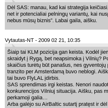
Dėl SAS: manau, kad kai strategija keičiasi
net ir potencialiai pelningų variantų, kai n
nebus mūsų biznis”. Labai gaila, aišku.
Vytautas-NT - 2009 02 21, 10:35
Šiaip tai KLM pozicija gan keista. Kodėl j
skraidyt į Rygą, bet neapsimoka į Vilnių? Po
skaičius turėtų būt panašus, nes gyventojų p
tranzito per Amsterdamą buvo neblogi. Aišk
tai buvo FlyLAL įdirbis.
SAS sprendimas irgi keistas. Nenori naudo
konkurencijos Vilniuj situacija. Aišku, pas
perkamoji galia…
Arba galėjo su AirBaltic sutartį pratęst ir dė