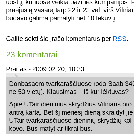
uostų, kuriuose veikia bazinės kompanijos. P
praėjusią vasarą tarp 22 ir 23 val. virš Vilni
būdavo galima pamatyti net 10 lėkuvų.
Galite sekti šio įrašo komentarus per
RSS
.
23 komentarai
Pranas - 2009 02 20, 10:33
Donbasaero tvarkaraščiuose rodo Saab 340
ne 50 vietų). Klausimas – iš kur lėktuvas?
Apie UTair dieninius skrydžius Vilniaus oro 
antrą kartą. Bet šį mėnesį dieną skraidyt jie 
UTair tvarkaraščiuose dieninių skrydžių kol 
kovo. Bus matyt ar tikrai bus.