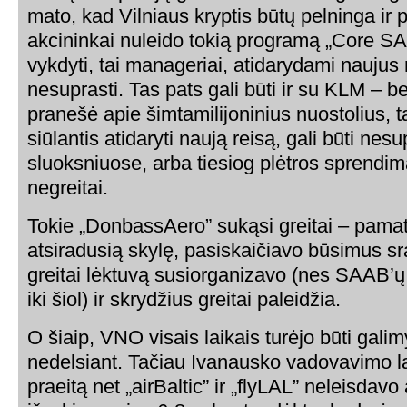
mato, kad Vilniaus kryptis būtų pelninga ir 
akcininkai nuleido tokią programą „Core SAS”
vykdyti, tai manageriai, atidarydami naujus re
nesuprasti. Tas pats gali būti ir su KLM – b
pranešė apie šimtamilijoninius nuostolius, 
siūlantis atidaryti naują reisą, gali būti ne
sluoksniuose, arba tiesiog plėtros sprendi
negreitai.
Tokie „DonbassAero” sukąsi greitai – pama
atsiradusią skylę, pasiskaičiavo būsimus sr
greitai lėktuvą susiorganizavo (nes SAAB’ų n
iki šiol) ir skrydžius greitai paleidžia.
O šiaip, VNO visais laikais turėjo būti galim
nedelsiant. Tačiau Ivanausko vadovavimo l
praeitą net „airBaltic” ir „flyLAL” neleisdavo 