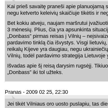
Kai prieš savaitę praneši apie planuojamą s
negu ketverto keleivių skaičiuje tikėtis ir neg
Bet kokiu atveju, naujam maršrutui įvažiuoti
3 mėnesių. Plius, čia yra apsunkinta situacij
„Donbass” pirmas reisas į Vilnių – neįsivaizd
pardavimo tinklą čia išvystys. Visgi lietuvių
reikalų Kijeve yra daugiau, negu ukrainiečių,
Vilnių, todėl pardavimo strategija Lietuvoje 
Išvadas apie šį reisą darysim rugsėjį. Tikiu
„Donbass” iki tol užteks.
Pranas - 2009 02 25, 22:30
Jei tikėt Vilniaus oro uosto puslapiu, tas die