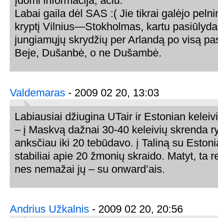
Įdomi informacija, ačiū.
Labai gaila dėl SAS :( Jie tikrai galėjo peln
kryptį Vilnius—Stokholmas, kartu pasiūlyd
jungiamųjų skrydžių per Arlandą po visą pas
Beje, Dušanbė, o ne Dušambė.
Valdemaras
- 2009 02 20, 13:03
Labiausiai džiugina UTair ir Estonian kelei
– į Maskvą dažnai 30-40 keleivių skrenda ryt
anksčiau iki 20 tebūdavo. į Taliną su Eston
stabiliai apie 20 žmonių skraido. Matyt, ta
nes nemažai jų – su onward’ais.
Andrius Užkalnis
- 2009 02 20, 20:56