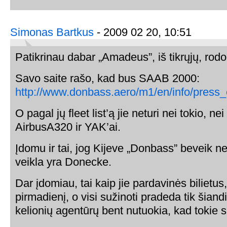
Simonas Bartkus
- 2009 02 20, 10:51
Patikrinau dabar „Amadeus”, iš tikrųjų, ro
Savo saite rašo, kad bus SAAB 2000:
http://www.donbass.aero/m1/en/info/press_
O pagal jų fleet list’ą jie neturi nei tokio, n
AirbusA320 ir YAK’ai.
Įdomu ir tai, jog Kijeve „Donbass” beveik ne
veikla yra Donecke.
Dar įdomiau, tai kaip jie pardavinės bilietus,
pirmadienį, o visi sužinoti pradeda tik šiand
kelionių agentūrų bent nutuokia, kad tokie 