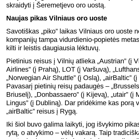
skraidyti į Šeremetjevo oro uostą.
Naujas pikas Vilniaus oro uoste
Savotiškas „piko” laikas Vilniaus oro uoste n
kompanijų tampa vidurdienio-popietės metas
kilti ir leistis daugiausia lėktuvų.
Pietinius reisus į Vilnių atlieka „Austrian” (į
Airlines” (į Prahą), LOT (į Varšuvą), „Lufthans
„Norwegian Air Shuttle” (į Oslą), „airBaltic” (
Pavasarį pietinių reisų padaugės – „Brussels 
Briuselį), „Donbassaero” (į Kijevą), „utair” (į
Lingus” (į Dubliną). Dar pridėkime kas porą
„airBaltic” reisus į Rygą.
Iki šiol buvo galima laikyti, jog išvykimo pika
rytą, o atvykimo – vėlų vakarą. Taip tradicišk