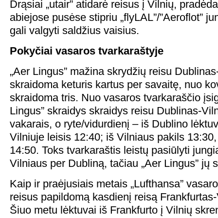
Drąsiai „utair” atidarė reisus į Vilnių, pradė
abiejose pusėse stipriu „flyLAL”/”Aeroflot” ju
gali valgyti saldžius vaisius.
Pokyčiai vasaros
tvarkaraštyje
„Aer Lingus” mažina skrydžių reisu Dublinas
skraidoma keturis kartus per savaitę, nuo k
skraidoma tris. Nuo vasaros tvarkaraščio įsi
Lingus” skraidys skraidys reisu Dublinas-Vil
vakarais, o ryte/vidurdienį – iš Dublino lėktuv
Vilniuje leisis 12:40; iš Vilniaus pakils 13:30,
14:50. Toks tvarkaraštis leistų pasiūlyti jung
Vilniaus per Dubliną, tačiau „Aer Lingus” jų s
Kaip ir praėjusiais metais „Lufthansa” vasar
reisus papildomą kasdienį reisą Frankfurtas-
Šiuo metu lėktuvai iš Frankfurto į Vilnių skr