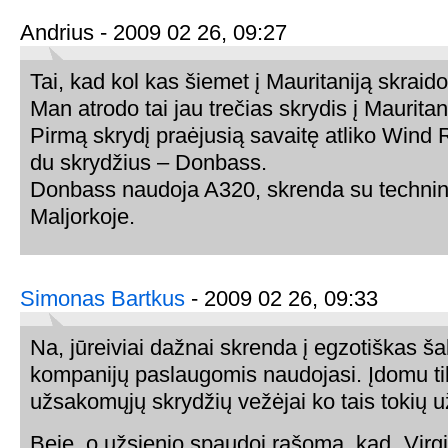
Andrius - 2009 02 26, 09:27
Tai, kad kol kas šiemet į Mauritaniją skraid
Man atrodo tai jau trečias skrydis į Maurita
Pirmą skrydį praėjusią savaitę atliko Wind 
du skrydžius – Donbass.
Donbass naudoja A320, skrenda su technin
Maljorkoje.
Simonas Bartkus
- 2009 02 26, 09:33
Na, jūreiviai dažnai skrenda į egzotiškas šal
kompanijų paslaugomis naudojasi. Įdomu ti
užsakomųjų skrydžių vežėjai ko tais tokių
Beje, o užsienio spaudoj rašoma, kad „Virgi