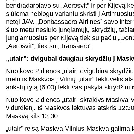
bendradarbiavo su „Aerosvit” ir per Kijevą k
siūloma neblogų variantų skristi į Artimuosiu
netgi JAV. „Donbassaero Airlines” savo intern
šiuo metu nesiūlo jungiamųjų skrydžių, tači
jungiamuosius per Kijevą tiek su pačiu „Donb
„Aerosvit”, tiek su „Transaero”.
„utair”: dvigubai daugiau skrydžių į Mask
Nuo kovo 2 dienos „utair” dvigubina skrydži
metu iš Maskvos į Vilnių „utair” lėktuvėlis a
ankstų rytą (6:00) lėktuvas pakyla skrydžiui 
Nuo kovo 2 dienos „utair” skraidys Maskva-V
vidurdienį. Iš Maskvos lėktuvas atskris 12:30,
Maskvą kils 13:30.
„utair” reisą Maskva-Vilnius-Maskva galima la