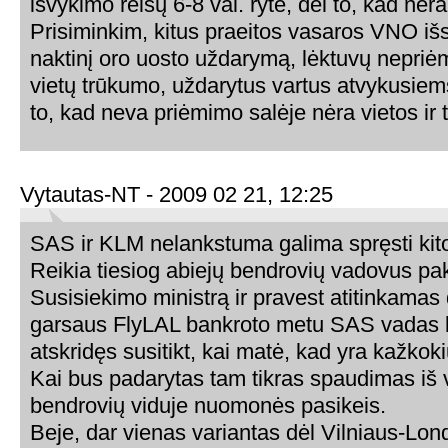
išvykimo reisų 6-8 val. ryte, dėl to, kad n
Prisiminkim, kitus praeitos vasaros VNO iš
naktinį oro uosto uždarymą, lėktuvų nepriė
vietų trūkumo, uždarytus vartus atvykusiem
to, kad neva priėmimo salėje nėra vietos ir
Vytautas-NT - 2009 02 21, 12:25
SAS ir KLM nelankstuma galima spręsti kito
Reikia tiesiog abiejų bendrovių vadovus pak
Susisiekimo ministrą ir pravest atitinkamas
garsaus FlyLAL bankroto metu SAS vadas b
atskridęs susitikt, kai matė, kad yra kažkok
Kai bus padarytas tam tikras spaudimas iš vi
bendrovių viduje nuomonės pasikeis.
Beje, dar vienas variantas dėl Vilniaus-Lo