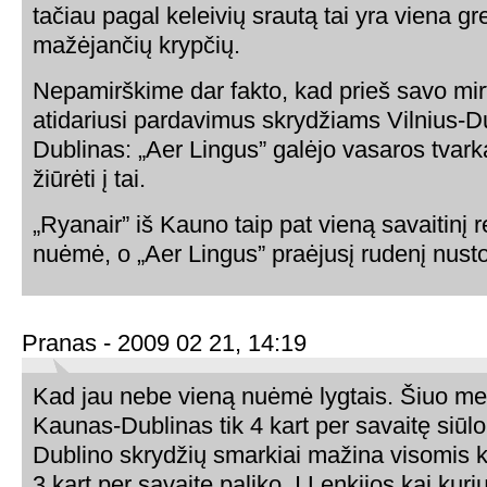
tačiau pagal keleivių srautą tai yra viena gr
mažėjančių krypčių.
Nepamirškime dar fakto, kad prieš savo mirt
atidariusi pardavimus skrydžiams Vilnius-D
Dublinas: „Aer Lingus” galėjo vasaros tvark
žiūrėti į tai.
„Ryanair” iš Kauno taip pat vieną savaitinį 
nuėmė, o „Aer Lingus” praėjusį rudenį nustoj
Pranas - 2009 02 21, 14:19
Kad jau nebe vieną nuėmė lygtais. Šiuo me
Kaunas-Dublinas tik 4 kart per savaitę siūlo. 
Dublino skrydžių smarkiai mažina visomis kr
3 kart per savaitę paliko. Į Lenkijos kai ku