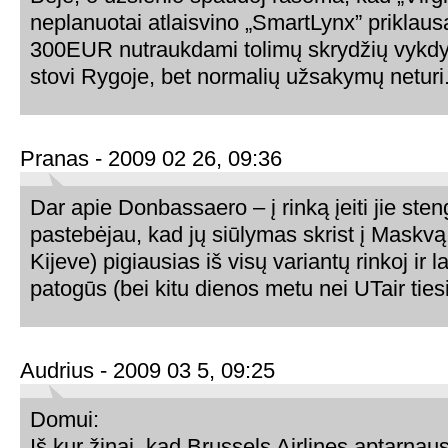
neplanuotai atlaisvino „SmartLynx” priklau
300EUR nutraukdami tolimų skrydžių vykd
stovi Rygoje, bet normalių užsakymų neturi
Pranas - 2009 02 26, 09:36
Dar apie Donbassaero – į rinką įeiti jie sten
pastebėjau, kad jų siūlymas skrist į Maskv
Kijeve) pigiausias iš visų variantų rinkoj ir l
patogūs (bei kitu dienos metu nei UTair tiesi
Audrius - 2009 03 5, 09:25
Domui:
Iš kur žinai, kad Brussels Airlines aptarnau