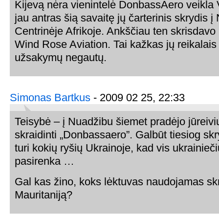
Kijevą nėra vienintelė DonbassAero veikla V
jau antras šią savaitę jų čarterinis skrydis 
Centrinėje Afrikoje. Ankščiau ten skrisdavo ki
Wind Rose Aviation. Tai kažkas jų reikalais č
užsakymų negautų.
Simonas Bartkus
- 2009 02 25, 22:33
Teisybė – į Nuadžibu šiemet pradėjo jūreiviu
skraidinti „Donbassaero”. Galbūt tiesiog s
turi kokių ryšių Ukrainoje, kad vis ukrainie
pasirenka …
Gal kas žino, koks lėktuvas naudojamas sk
Mauritaniją?