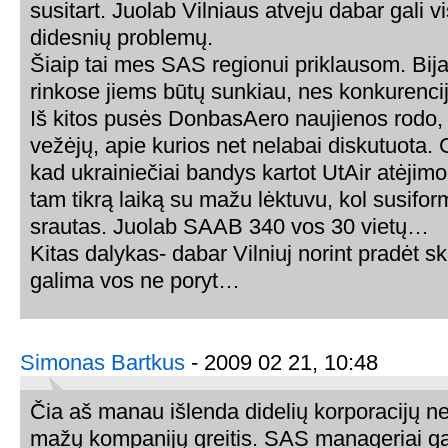
susitart. Juolab Vilniaus atveju dabar gali vi
didesnių problemų.
Šiaip tai mes SAS regionui priklausom. Bija
rinkose jiems būtų sunkiau, nes konkurenci
Iš kitos pusės DonbasAero naujienos rodo,
vežėjų, apie kurios net nelabai diskutuota. 
kad ukrainiečiai bandys kartot UtAir atėjim
tam tikrą laiką su mažu lėktuvu, kol susifor
srautas. Juolab SAAB 340 vos 30 vietų…
Kitas dalykas- dabar Vilniuj norint pradėt skr
galima vos ne poryt…
Simonas Bartkus
- 2009 02 21, 10:48
Čia aš manau išlenda didelių korporacijų n
mažų kompanijų greitis. SAS manageriai gal