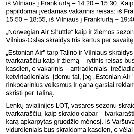
iš Vilniaus į Frankfurtą – 14:20 – 15:30. Kaip 
papildomai įvedamas vakarinis reisas: iš Fran
15:50 – 18:55, iš Vilniaus į Frankfurtą – 19:4
„Norwegian Air Shuttle” kaip ir žiemos sezon
Vilnius-Oslas skraidys tris kartus per savaitę
„Estonian Air” tarp Talino ir Vilniaus skraidys
tvarkaraščiu kaip ir žiemą – rytinis reisas 
kasdien, o vakarinis – antradieniais, trečiadie
ketvirtadieniais. Įdomu tai, jog „Estonian Air
rinkodarinius veiksmus ir gana garsiai rekl
skristi per Taliną.
Lenkų avialinijos LOT, vasaros sezonu skrai
tvarkaraščiu, kaip skraido dabar – tvarkarašt
karą apkarpytas gruodžio mėnesį. Iš Varšuv
vidurdieniais bus skraidoma kasdien, o vėlai 