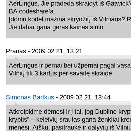
AerLingus. Jie pradeda skraidyt iš Gatwick’
BA codeshare’a.
Įdomu kodėl mažina skrydžių iš Vilniaus? 
Jie dabar gana geras kainas siūlo.
Pranas - 2009 02 21, 13:21
AerLingus ir pernai bei užpernai pagal vasar
Vilnių tik 3 kartus per savaitę skraidė.
Simonas Bartkus
- 2009 02 21, 13:44
Atkreipkime dėmesį ir į tai, jog Dublino kryp
kryptis” – keleivių srautas gana ženkliai kr
mėnesį. Aišku, pasitraukė ir dalyvių iš Vilni