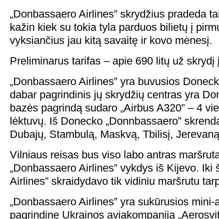
„Donbassaero Airlines” skrydžius pradeda taip g
kažin kiek su tokia tyla parduos bilietų į pir
vyksiančius jau kitą savaitę ir kovo mėnesį.
Preliminarus tarifas – apie 690 litų už skrydį 
„Donbassaero Airlines” yra buvusios Donecko 
dabar pagrindinis jų skrydžių centras yra D
bazės pagrindą sudaro „Airbus A320” – 4 vie
lėktuvų. Iš Donecko „Donnbassaero” skrenda
Dubajų, Stambulą, Maskvą, Tbilisį, Jerevaną 
Vilniaus reisas bus viso labo antras maršruta
„Donbassaero Airlines” vykdys iš Kijevo. Iki
Airlines” skraidydavo tik vidiniu maršrutu tar
„Donbassaero Airlines” yra sukūrusios mini-
pagrindine Ukrainos aviakompanija „Aerosvit