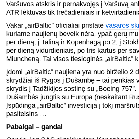
Varšuvos atskris ir pernakvojęs į Varšuvą ank
ATR lėktuvas tik trečadieniais ir ketvirtadieni
Vakar „airBaltic” oficialiai pristatė
vasaros skr
kuriame naujienų beveik nėra, ypač gerų mu
per dieną, į Taliną ir Kopenhagą po 2, į Sto
per dieną vidurdieniais, po tris kartus per sav
Miuncheną. Tai visos tiesioginės „airBaltic” k
Įdomi „airBaltic” naujiena yra nuo birželio 2 
skrydžiai iš Rygos į Dušambę – tai penkias v
skrydis į Tadžikijos sostinę su „Boeing 757”.
Dušambės jungtis su Europa (neskaitant Rusi
Įspūdinga „airBaltic” investicija į tokį maršru
pasiteisins …
Pabaigai – gandai