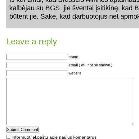
kalbėjau su BGS, jie šventai įsitikinę, kad 
būtent jie. Sakė, kad darbuotojus net apm
Leave a reply
name
email ( will not be shown )
website
Informuoti el.paštu apie naujus komentarus