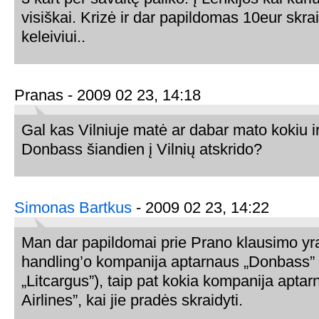
visiškai. Krizė ir dar papildomas 10eur skr
keleiviui..
Pranas - 2009 02 23, 14:18
Gal kas Vilniuje matė ar dabar mato kokiu i
Donbass šiandien į Vilnių atskrido?
Simonas Bartkus
- 2009 02 23, 14:22
Man dar papildomai prie Prano klausimo yr
handling’o kompanija aptarnaus „Donbass”
„Litcargus”), taip pat kokia kompanija apta
Airlines”, kai jie pradės skraidyti.