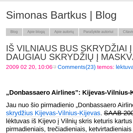
Simonas Bartkus | Blog
Blog
Apie blogą
Apie autorių
Parašykite autoriui
Citavi
IŠ VILNIAUS BUS SKRYDŽIAI Į
DAUGIAU SKRYDŽIŲ Į MASKV
2009 02 20, 10:06
Comments(23)
temos:
lėktuva
„Donbassaero Airlines”: Kijevas-Vilnius-
Jau nuo šio pirmadienio „Donbassaero Airli
skrydžius Kijevas-Vilnius-Kijevas
.
SAAB 20
lėktuvas iš Kijevo į Vilnių skris keturis kartu
pirmadieniais, trečiadieniais, ketvirtadieniais