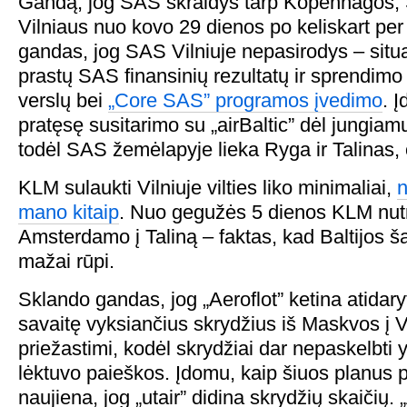
Gandą, jog SAS skraidys tarp Kopenhagos, 
Vilniaus nuo kovo 29 dienos po keliskart per 
gandas, jog SAS Vilniuje nepasirodys – situa
prastų SAS finansinių rezultatų ir sprendimo 
verslų bei
„Core SAS” programos įvedimo
. 
pratęsę susitarimo su „airBaltic” dėl jungiamų
todėl SAS žemėlapyje lieka Ryga ir Talinas, 
KLM sulaukti Vilniuje vilties liko minimaliai,
n
mano kitaip
. Nuo gegužės 5 dienos KLM nutr
Amsterdamo į Taliną – faktas, kad Baltijos ša
mažai rūpi.
Sklando gandas, jog „Aeroflot” ketina atidary
savaitę vyksiančius skrydžius iš Maskvos į V
priežastimi, kodėl skrydžiai dar nepaskelbti y
lėktuvo paieškos. Įdomu, kaip šiuos planus 
naujiena, jog „utair” didina skrydžių skaičių. 