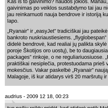
Kas iš to gaivinimo? naudos jokios. Manau,
gaivinimas po veiklos sustabdymo tai jau ni
jau reinkarnuoti nauja bendrove ir istoriją k
lapo.
„Ryanair” ir „easyJet” tradiciškai jau patei
bankroto nuskriaustiesiems. „flyglobespan”
didelė bendrovė, kad realiai jų palikta skylė
poroje Škotijos oro uostų), be to daugiausia
packages” rinkoje, o ne reguliariuosiuose. 
praktiškai nesiplečia, protestuodama prieš 
mokesčius. Vakar paskelbė „Ryanair” nauj
Malagoje, iš kur atidarys virš 20 maršrutų ir 
audrius - 2009 12 18, 00:23