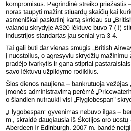
kompromisus. Pagrindinė streiko priežastis –
noras taupyti mažint stiuardų skaičių kai kur
asmeniškai paskutinį kartą skridau su „Britis
valandų skrydyje A320 lėktuve buvo 7 (!!) st
industrijos standartas jau seniai yra 3-4.
Tai gali būti dar vienas smūgis „British Airway
į nuostolius, o agresyviu skrydžių mažinimu
pradėjo tvarkytis ir gana stipriai pastaraisia
savo lėktuvų užpildymo rodiklius.
Šios dienos naujiena – bankrutuoja vežėjas 
Įmonės administravimą perėmė „Pricewater
o šiandien nutraukti visi „Flyglobespan” skryd
„Flygobespan” gyvenimas nebuvo ilgas – be
m., skraidė daugiausia iš Škotijos oro uostų
Aberdeen ir Edinburgh. 2007 m. bandė netgi 