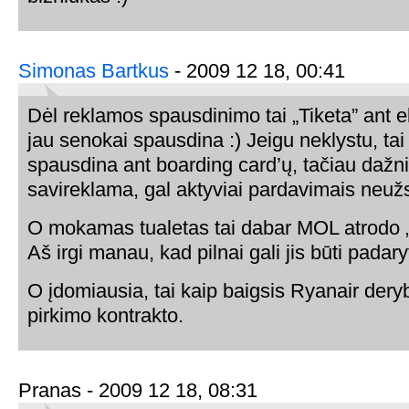
Simonas Bartkus
- 2009 12 18, 00:41
Dėl reklamos spausdinimo tai „Tiketa” ant el
jau senokai spausdina :) Jeigu neklystu, tai „
spausdina ant boarding card’ų, tačiau dažni
savireklama, gal aktyviai pardavimais neuž
O mokamas tualetas tai dabar MOL atrodo „
Aš irgi manau, kad pilnai gali jis būti pad
O įdomiausia, tai kaip baigsis Ryanair dery
pirkimo kontrakto.
Pranas - 2009 12 18, 08:31