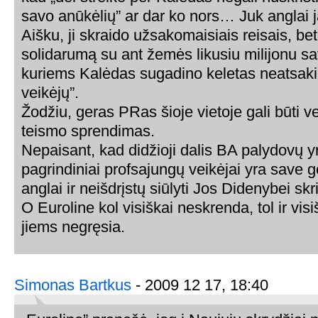
savo anūkėlių” ar dar ko nors… Juk anglai ją
Aišku, ji skraido užsakomaisiais reisais, bet 
solidarumą su ant žemės likusiu milijonu sa
kuriems Kalėdas sugadino keletas neatsak
veikėjų”.
Žodžiu, geras PRas šioje vietoje gali būti 
teismo sprendimas.
Nepaisant, kad didžioji dalis BA palydovų yra
pagrindiniai profsajungų veikėjai yra save ge
anglai ir neišdrįstų siūlyti Jos Didenybei skr
O Euroline kol visiškai neskrenda, tol ir vi
jiems negręsia.
Simonas Bartkus
- 2009 12 17, 18:40