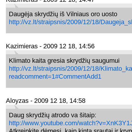
Daugėja skrydžių iš Vilniaus oro uosto
http://vz.lt/straipsnis/2009/12/18/Daugeja
Kazimieras - 2009 12 18, 14:56
Klimato kaita gresia skrydžių saugumui
http://vz.lt/straipsnis/2009/12/18/Klimato
readcomment=1#CommentAdd1
Aloyzas - 2009 12 18, 14:58
Daug skrydžių atrodo va šitaip:
http://www.youtube.com/watch?v=XnK3Y
Atkreipkite dėmesį, kaip kinta srautai ir kry