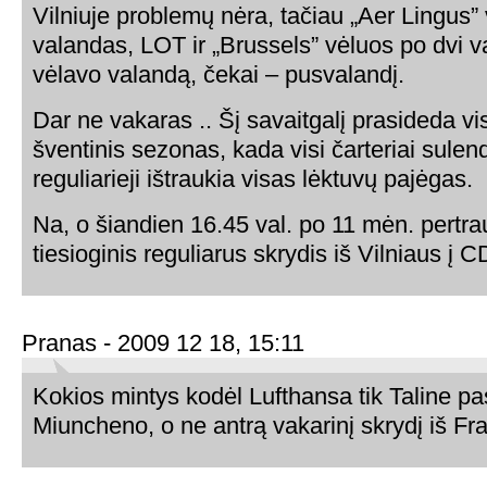
Vilniuje problemų nėra, tačiau „Aer Lingus” 
valandas, LOT ir „Brussels” vėluos po dvi va
vėlavo valandą, čekai – pusvalandį.
Dar ne vakaras .. Šį savaitgalį prasideda v
šventinis sezonas, kada visi čarteriai sulenda
reguliarieji ištraukia visas lėktuvų pajėgas.
Na, o šiandien 16.45 val. po 11 mėn. pertra
tiesioginis reguliarus skrydis iš Vilniaus į 
Pranas - 2009 12 18, 15:11
Kokios mintys kodėl Lufthansa tik Taline pas
Miuncheno, o ne antrą vakarinį skrydį iš Fr