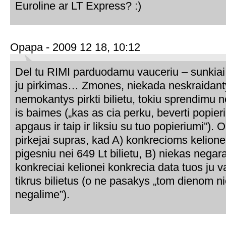
Euroline ar LT Express? :)
Opapa - 2009 12 18, 10:12
Del tu RIMI parduodamu vauceriu – sunkiai
ju pirkimas… Zmones, niekada neskraidanty
nemokantys pirkti bilietu, tokiu sprendimu 
is baimes („kas as cia perku, beverti popie
apgaus ir taip ir liksiu su tuo popieriumi”). O
pirkejai supras, kad A) konkrecioms kelione
pigesniu nei 649 Lt bilietu, B) niekas negar
konkreciai kelionei konkrecia data tuos ju v
tikrus bilietus (o ne pasakys „tom dienom ni
negalime”).