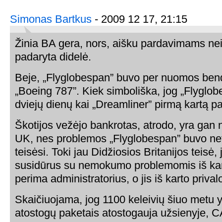
Simonas Bartkus
- 2009 12 17, 21:15
Žinia BA gera, nors, aišku pardavimams ne
padaryta didelė.
Beje, „Flyglobespan” buvo per nuomos ben
„Boeing 787”. Kiek simboliška, jog „Flyglob
dviejų dienų kai „Dreamliner” pirmą kartą pa
Škotijos vežėjo bankrotas, atrodo, yra gan 
UK, nes problemos „Flyglobespan” buvo neti
teisėsi. Toki jau Didžiosios Britanijos teisė, 
susidūrus su nemokumo problemomis iš ka
perima administratorius, o jis iš karto prival
Skaičiuojama, jog 1100 keleivių šiuo metu y
atostogų paketais atostogauja užsienyje, 