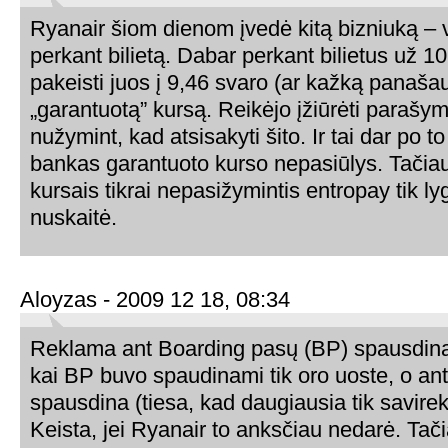
Ryanair šiom dienom įvedė kitą bizniuką – v
perkant bilietą. Dabar perkant bilietus už 10
pakeisti juos į 9,46 svaro (ar kažką panaša
„garantuotą” kursą. Reikėjo įžiūrėti parašym
nužymint, kad atsisakyti šito. Ir tai dar po 
bankas garantuoto kurso nepasiūlys. Tačiau
kursais tikrai nepasižymintis entropay tik ly
nuskaitė.
Aloyzas - 2009 12 18, 08:34
Reklama ant Boarding pasų (BP) spausdin
kai BP buvo spaudinami tik oro uoste, o ant 
spausdina (tiesa, kad daugiausia tik savirek
Keista, jei Ryanair to anksčiau nedarė. Tač