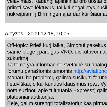
vėlavimais. Kadangi aplinkiniai oro uostai 
priimti savo lėktuvus, tai kiti negalintys nus
nukreipiami į Birmingemą ar dar kur šiauria
Aloyzas - 2009 12 18, 10:05
Off-topic: Prieš kurį laiką, Simonui pakeit
šiame bloge į pareigas VNO, diskutavom a
sukurimą.
Ta tema yra informacinė svetainė su analogi
forumu panašiomis temomis
http://aviation
Manau, be problemų galima susikurti forumo
lietuviškai, o kai kuriuos klausimus (pvz. V
norą sužinoti apie “Lithuania Express”) gal
platesniai auditorijai.
Beje, galim surengti totalizatorių: kas pirm