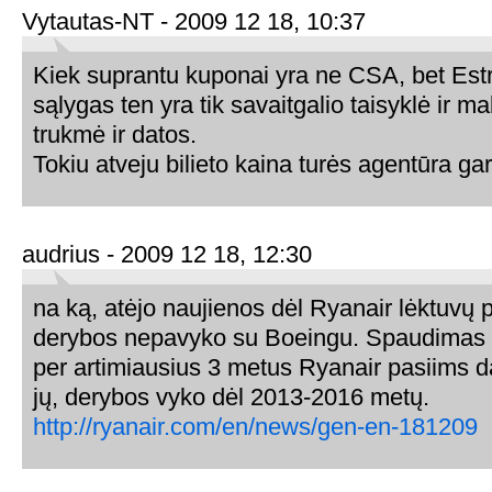
Vytautas-NT - 2009 12 18, 10:37
Kiek suprantu kuponai yra ne CSA, bet Est
sąlygas ten yra tik savaitgalio taisyklė ir m
trukmė ir datos.
Tokiu atveju bilieto kaina turės agentūra ga
audrius - 2009 12 18, 12:30
na ką, atėjo naujienos dėl Ryanair lėktuvų 
derybos nepavyko su Boeingu. Spaudimas p
per artimiausius 3 metus Ryanair pasiims da
jų, derybos vyko dėl 2013-2016 metų.
http://ryanair.com/en/news/gen-en-181209