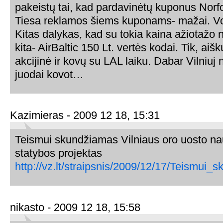
pakeistų tai, kad pardavinėtų kuponus Norfo
Tiesa reklamos šiems kuponams- mažai. 
Kitas dalykas, kad su tokia kaina ažiotažo n
kita- AirBaltic 150 Lt. vertės kodai. Tik, aiš
akcijinė ir kovų su LAL laiku. Dabar Vilniuj
juodai kovot…
Kazimieras - 2009 12 18, 15:31
Teismui skundžiamas Vilniaus oro uosto na
statybos projektas
http://vz.lt/straipsnis/2009/12/17/Teismu
nikasto - 2009 12 18, 15:58