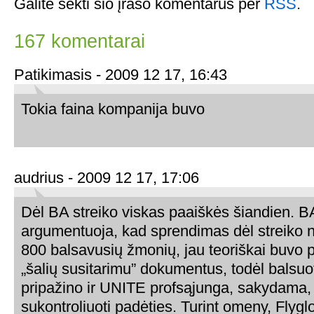
Galite sekti šio įrašo komentarus per
RSS
.
167 komentarai
Patikimasis - 2009 12 17, 16:43
Tokia faina kompanija buvo
audrius - 2009 12 17, 17:06
Dėl BA streiko viskas paaiškės šiandien. BA
argumentuoja, kad sprendimas dėl streiko n
800 balsavusių žmonių, jau teoriškai buvo p
„šalių susitarimu” dokumentus, todėl balsuot
pripažino ir UNITE profsąjunga, sakydama, 
sukontroliuoti padėties. Turint omeny, Flyg