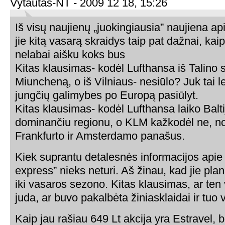
Vytautas-NT - 2009 12 18, 15:26
Iš visų naujienų „juokingiausia” naujiena ap
jie kitą vasarą skraidys taip pat dažnai, kaip
nelabai aišku koks bus
Kitas klausimas- kodėl Lufthansa iš Talino s
Miuncheną, o iš Vilniaus- nesiūlo? Juk tai l
jungčių galimybes po Europą pasiūlyt.
Kitas klausimas- kodėl Lufthansa laiko Balti
dominančiu regionu, o KLM kažkodėl ne, no
Frankfurto ir Amsterdamo panašus.
Kiek suprantu detalesnės informacijos apie 
express” nieks neturi. Aš žinau, kad jie pla
iki vasaros sezono. Kitas klausimas, ar ten
juda, ar buvo pakalbėta žiniasklaidai ir tuo
Kaip jau rašiau 649 Lt akcija yra Estravel,