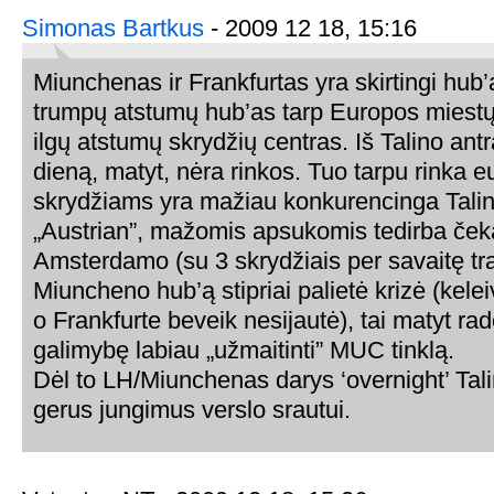
Simonas Bartkus
- 2009 12 18, 15:16
Miunchenas ir Frankfurtas yra skirtingi hub
trumpų atstumų hub’as tarp Europos miestų.
ilgų atstumų skrydžių centras. Iš Talino ant
dieną, matyt, nėra rinkos. Tuo tarpu rinka 
skrydžiams yra mažiau konkurencinga Talin
„Austrian”, mažomis apsukomis tedirba čekai
Amsterdamo (su 3 skrydžiais per savaitę tr
Miuncheno hub’ą stipriai palietė krizė (kel
o Frankfurte beveik nesijautė), tai matyt ra
galimybę labiau „užmaitinti” MUC tinklą.
Dėl to LH/Miunchenas darys ‘overnight’ Tali
gerus jungimus verslo srautui.