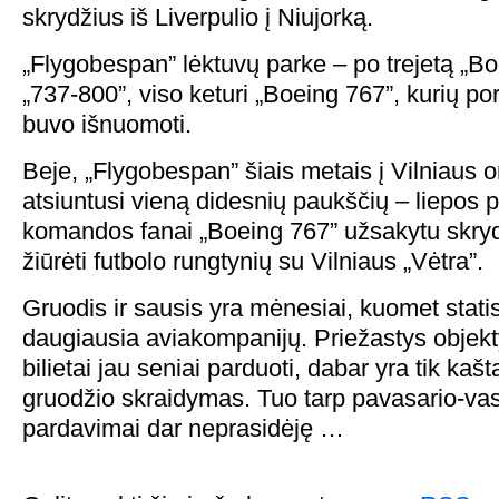
skrydžius iš Liverpulio į Niujorką.
„Flygobespan” lėktuvų parke – po trejetą „Bo
„737-800”, viso keturi „Boeing 767”, kurių p
buvo išnuomoti.
Beje, „Flygobespan” šiais metais į Vilniaus 
atsiuntusi vieną didesnių paukščių – liepos 
komandos fanai „Boeing 767” užsakytu skry
žiūrėti futbolo rungtynių su Vilniaus „Vėtra”.
Gruodis ir sausis yra mėnesiai, kuomet stati
daugiausia aviakompanijų. Priežastys objekty
bilietai jau seniai parduoti, dabar yra tik kaš
gruodžio skraidymas. Tuo tarp pavasario-va
pardavimai dar neprasidėję …