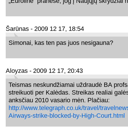
„Euroline” pranešė, jog į Naujųjų skrydžiai 
Šarūnas - 2009 12 17, 18:54
Simonai, kas ten pas juos nesigauna?
Aloyzas - 2009 12 17, 20:43
Teismas neskundžiamai uždraudė BA prof
streikuoti per Kalėdas. Streikas realiai galės
anksčiau 2010 vasario mėn. Plačiau:
http://www.telegraph.co.uk/travel/travelnew
Airways-strike-blocked-by-High-Court.html