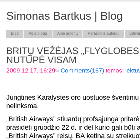
Simonas Bartkus | Blog
Blog
Apie blogą
Apie autorių
Parašykite autoriui
Citavi
BRITŲ VEŽĖJAS „FLYGLOBES
NUTŪPĖ VISAM
2009 12 17, 16:29
Comments(167)
temos:
lėktu
Jungtinės Karalystės oro uostuose šventiniu l
nelinksma.
„British Airways” stiuardų profsąjunga pritarė 
prasidėti gruodžio 22 d. ir dėl kurio gali būti
„British Airways” reisų. BA ketina su streikuotoj