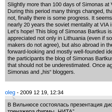
Slightly more than 100 days of Simonas at V
During this period many things changed, t
not, finally there is some progress. It seems
nearly 20 years the soviet mentality at VIA is
Let’s hope! This blog of Simonas Bartkus is
appreciated not only in Lithuania (even if 
makers do not agree), but also abroad in t
forward-looking and mostly well-founded i
the participants the blog of Simonas Bartku
that should not be underestimated. Once ag
Simonas and „his“ bloggers.
oleg
- 2009 12 19, 12:34
В Вильнюсе состоялась презентация ди
тренажера фирмы „НИТА”