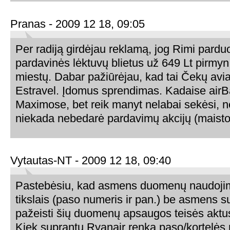
Pranas - 2009 12 18, 09:05
Per radiją girdėjau reklamą, jog Rimi pard
pardavinės lėktuvų blietus už 649 Lt pirmyn
miestų. Dabar pažiūrėjau, kad tai Čekų aviali
Estravel. Įdomus sprendimas. Kadaise airB
Maximose, bet reik manyt nelabai sekėsi, 
niekada nebedarė pardavimų akcijų (maisto
Vytautas-NT - 2009 12 18, 09:40
Pastebėsiu, kad asmens duomenų naudoji
tikslais (paso numeris ir pan.) be asmens su
pažeisti šių duomenų apsaugos teisės aktu
Kiek suprantu Ryanair renka paso/kortelės 