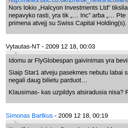
Nors tokio „Halcyon Investments Ltd” tiksli
nepavyko rasti, yra tik „… Inc” arba „… Pte 
primena atvejį su Swiss Capital Holding(s).
Vytautas-NT - 2009 12 18, 00:03
Idomu ar FlyGlobespan gaivinimas yra bevil
Siaip Star1 atveju pasekmes nebutu labai sun
negali daug bilietu parduot…
Klausimas- kas uzpildys atsiradusia nisa? 
Simonas Bartkus
- 2009 12 18, 00:19