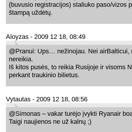
(buvusio registracijos) staliuko paso/vizos 
štampą uždėtų.
Aloyzas - 2009 12 18, 08:49
@Pranui: Ups… nežinojau. Nei airBalticui, 
nereikia.
Iš kitos pusės, to reikia Rusijoje ir visoms
perkant traukinio bilietus.
Vytautas - 2009 12 18, 08:56
@Simonas – vakar turėjo įvykti Ryanair bo
Taigi naujienos ne už kalnų ;)