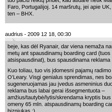
tuo pačiu reiktų pridėt, kad atidarė netik Ma
Faro, Portugalijoj. 14 maršrutų, jei apie UK, t
ten – BHX.
audrius - 2009 12 18, 00:30
beje, kas dėl Ryanair, dar viena nemaža n
metų ant spausdinamų boarding card (tuos
atsispausdinat), bus spausdinama reklama 
Kuo toliau, tuo vis įdomesni pajamų radimo 
O’Leary. Visgi genialus sprendimas, nes bo
sugeneruojamas jau įvedus asmeninius duo
reklama bus labai gerai išsegmentuota –
amžius/tautybė/lytis/skrendama kryptis bus
omeny 65 mln. atspausdinamų boarding ca
bizniukas :)