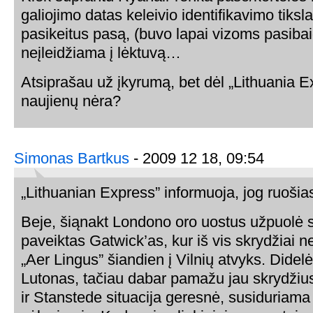
galiojimo datas keleivio identifikavimo tiksla
pasikeitus pasą, (buvo lapai vizoms pasiba
neįleidžiama į lėktuvą…
Atsiprašau už įkyrumą, bet dėl „Lithuania Ex
naujienų nėra?
Simonas Bartkus
- 2009 12 18, 09:54
„Lithuanian Express” informuoja, jog ruošiasi
Beje, šiąnakt Londono oro uostus užpuolė s
paveiktas Gatwick’as, kur iš vis skrydžiai n
„Aer Lingus” šiandien į Vilnių atvyks. Didel
Lutonas, tačiau dabar pamažu jau skrydžiu
ir Stanstede situacija geresnė, susiduriama 