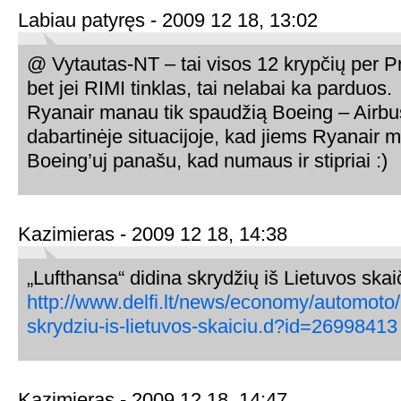
Labiau patyręs - 2009 12 18, 13:02
@ Vytautas-NT – tai visos 12 krypčių per 
bet jei RIMI tinklas, tai nelabai ka parduos.
Ryanair manau tik spaudžią Boeing – Airbus 
dabartinėje situacijoje, kad jiems Ryanair 
Boeing’uj panašu, kad numaus ir stipriai :)
Kazimieras - 2009 12 18, 14:38
„Lufthansa“ didina skrydžių iš Lietuvos skai
http://www.delfi.lt/news/economy/automoto/
skrydziu-is-lietuvos-skaiciu.d?id=26998413
Kazimieras - 2009 12 18, 14:47