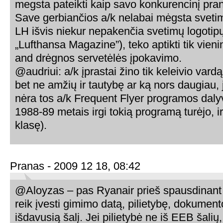
megsta pateikti kaip savo konkurencinį pr
Save gerbiančios a/k nelabai mėgsta sveti
LH išvis niekur nepakenčia svetimų logotip
„Lufthansa Magazine”), teko aptikti tik vieni
and drėgnos servetėlės įpokavimo.
@audriui: a/k įprastai žino tik keleivio vardą,
bet ne amžių ir tautybę ar ką nors daugiau, j
nėra tos a/k Frequent Flyer programos dalyv
1988-89 metais irgi tokią programą turėjo, ir
klasę).
Pranas - 2009 12 18, 08:42
@Aloyzas – pas Ryanair prieš spausdinant
reik įvesti gimimo datą, pilietybę, dokument
išdavusią šalį. Jei pilietybė ne iš EEB šalių, 