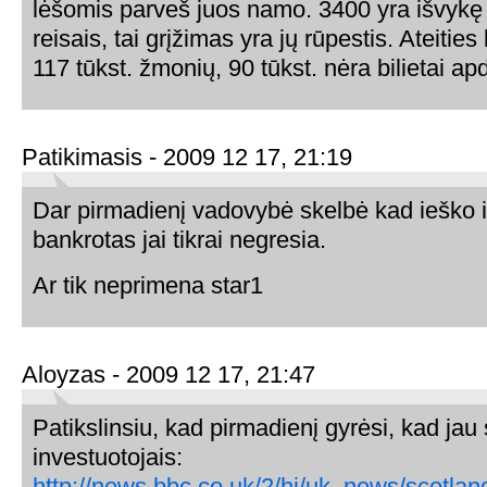
lėšomis parveš juos namo. 3400 yra išvykę s
reisais, tai grįžimas yra jų rūpestis. Ateities b
117 tūkst. žmonių, 90 tūkst. nėra bilietai apd
Patikimasis - 2009 12 17, 21:19
Dar pirmadienį vadovybė skelbė kad ieško i
bankrotas jai tikrai negresia.
Ar tik neprimena star1
Aloyzas - 2009 12 17, 21:47
Patikslinsiu, kad pirmadienį gyrėsi, kad jau 
investuotojais:
http://news.bbc.co.uk/2/hi/uk_news/scotl