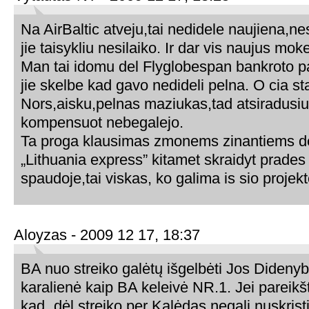
Na AirBaltic atveju,tai nedidele naujiena,ne
jie taisykliu nesilaiko. Ir dar vis naujus mo
Man tai idomu del Flyglobespan bankroto pa
jie skelbe kad gavo nedideli pelna. O cia st
Nors,aisku,pelnas maziukas,tad atsiradusiu
kompensuot nebegalejo.
Ta proga klausimas zmonems zinantiems de
„Lithuania express” kitamet skraidyt prades 
spaudoje,tai viskas, ko galima is sio projekt
Aloyzas - 2009 12 17, 18:37
BA nuo streiko galėtų išgelbėti Jos Didenyb
karalienė kaip BA keleivė NR.1. Jei pareikš
kad „dėl streiko per Kalėdas negali nuskristi