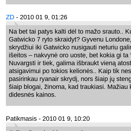
ZD
- 2010 01 9, 01:26
Na bet tai patys kalti dėl to mažo srauto.. Ku
Gatwicko 7 ryto skraidyt? Gyvenu Londone, 
skrydžiui iki Gatwicko nusigauti neturiu gal
išeitos – nakvynė oro uoste, bet kokia gi ta
Nuvargsti ir tiek, galima išbraukt vieną ato
atsigavimui po tokios kelionės.. Kaip tik nese
pasirinkau ryanair skrydį, nors šiaip jų sten
šiaip blogai, žinoma, kad traukiasi. Mažiau
didesnės kainos.
Patikmasis - 2010 01 9, 10:20