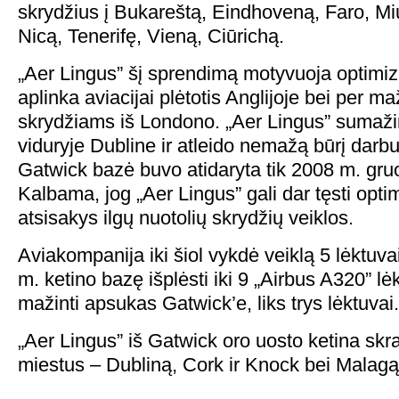
skrydžius į Bukareštą, Eindhoveną, Faro, M
Nicą, Tenerifę, Vieną, Ciūrichą.
„Aer Lingus” šį sprendimą motyvuoja optimiz
aplinka aviacijai plėtotis Anglijoje bei per 
skrydžiams iš Londono. „Aer Lingus” sumaži
viduryje Dubline ir atleido nemažą būrį darb
Gatwick bazė buvo atidaryta tik 2008 m. gru
Kalbama, jog „Aer Lingus” gali dar tęsti optim
atsisakys ilgų nuotolių skrydžių veiklos.
Aviakompanija iki šiol vykdė veiklą 5 lėktuv
m. ketino bazę išplėsti iki 9 „Airbus A320” 
mažinti apsukas Gatwick’e, liks trys lėktuvai.
„Aer Lingus” iš Gatwick oro uosto ketina skraidy
miestus – Dubliną, Cork ir Knock bei Malagą