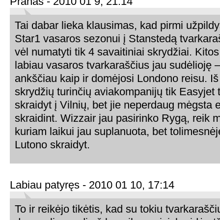
Pranas - 2010 01 9, 21:14
Tai dabar lieka klausimas, kad pirmi užpild
Star1 vasaros sezonui į Stanstedą tvarkaraš
vėl numatyti tik 4 savaitiniai skrydžiai. Kit
labiau vasaros tvarkaraščius jau sudėlioję –
ankščiau kaip ir domėjosi Londono reisu. I
skrydžių turinčių aviakompanijų tik Easyjet 
skraidyt į Vilnių, bet jie neperdaug mėgsta
skraidint. Wizzair jau pasirinko Rygą, reik 
kuriam laikui jau suplanuota, bet tolimesnėje
Lutono skraidyt.
Labiau patyręs - 2010 01 10, 17:14
To ir reikėjo tikėtis, kad su tokiu tvarkaraš