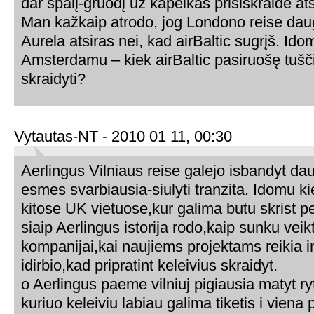
dar spalį-gruodį už kapeikas prisiskraidė atš
Man kažkaip atrodo, jog Londono reise dau
Aurela atsiras nei, kad airBaltic sugrįš. Ido
Amsterdamu – kiek airBaltic pasiruošę tušč
skraidyti?
Vytautas-NT - 2010 01 11, 00:30
Aerlingus Vilniaus reise galejo isbandyt dau
esmes svarbiausia-siulyti tranzita. Idomu ki
kitose UK vietuose,kur galima butu skrist p
siaip Aerlingus istorija rodo,kaip sunku veik
kompanijai,kai naujiems projektams reikia in
idirbio,kad pripratint keleivius skraidyt.
o Aerlingus paeme vilniuj pigiausia matyt ryt
kuriuo keleiviu labiau galima tiketis i viena 