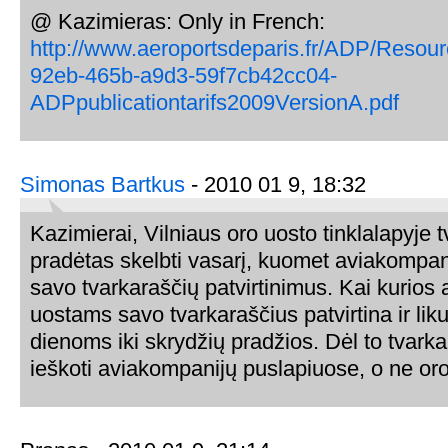
@ Kazimieras: Only in French:
http://www.aeroportsdeparis.fr/ADP/Resou
92eb-465b-a9d3-59f7cb42cc04-
ADPpublicationtarifs2009VersionA.pdf
Simonas Bartkus
- 2010 01 9, 18:32
Kazimierai, Vilniaus oro uosto tinklalapyje 
pradėtas skelbti vasarį, kuomet aviakompan
savo tvarkaraščių patvirtinimus. Kai kurios
uostams savo tvarkaraščius patvirtina ir liku
dienoms iki skrydžių pradžios. Dėl to tvarka
ieškoti aviakompanijų puslapiuose, o ne oro