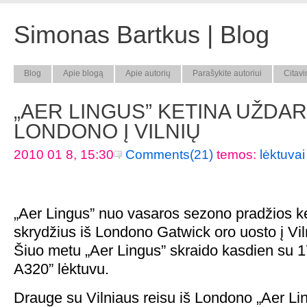
Simonas Bartkus | Blog
Blog
Apie blogą
Apie autorių
Parašykite autoriui
Citavi
„AER LINGUS” KETINA UŽDARY
LONDONO Į VILNIŲ
2010 01 8, 15:30
Comments(21)
temos:
lėktuvai
„Aer Lingus” nuo vasaros sezono pradžios ke
skrydžius iš Londono Gatwick oro uosto į Vil
Šiuo metu „Aer Lingus” skraido kasdien su 1
A320” lėktuvu.
Drauge su Vilniaus reisu iš Londono „Aer Li