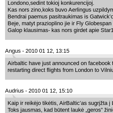
Londono,sedint tokioj konkurencijoj.
Kas nors zino,koks buvo Aerlingus uzpildy
Bendrai paemus pasitraukimas is Gatwick’o 
Beje, matyt prazioplino jie ir Fly Globespan 
Galop klausimas- kas nors girdet apie Star
Angus - 2010 01 12, 13:15
Airbaltic have just announced on facebook t
restarting direct flights from London to Vilniu
Audrius - 2010 01 12, 15:10
Kaip ir reikėjo tikėtis, AirBaltic’as sugrįžta
Toks jausmas, kad būtent laukė „geros” žini