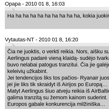
Opapa - 2010 01 8, 16:03
Ha ha ha ha ha ha ha ha ha ha, kokia juokin
Vytautas-NT - 2010 01 8, 16:20
Čia ne juoktis, o verkti reikia. Nors, aišku 
Aerlingus padarė vieną klaidą- sudėjo tvarkar
buvo nelabai patogus tranzitui. Čia jie galė
keleivių užkabint.
Jei tendencijos liks tos pačios- Ryanair juo
jei jie liks tik skraidyt iš Airijos po Europą…
Matyt Aerlingus šiuo atveju reikia iš AirBalt
galima tranzitą su žemom kainom suderint. T
Europos gabale konkurencija milžiniška…