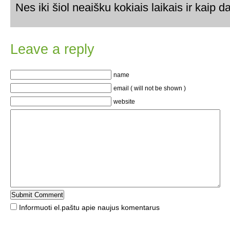
Nes iki šiol neaišku kokiais laikais ir kaip d
Leave a reply
name
email ( will not be shown )
website
Informuoti el.paštu apie naujus komentarus