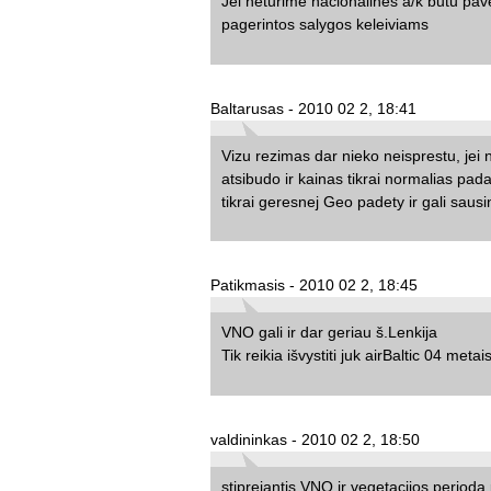
Jei neturime nacionalinės a/k būtu pav
pagerintos salygos keleiviams
Baltarusas - 2010 02 2, 18:41
Vizu rezimas dar nieko neisprestu, jei
atsibudo ir kainas tikrai normalias pad
tikrai geresnej Geo padety ir gali saus
Patikmasis - 2010 02 2, 18:45
VNO gali ir dar geriau š.Lenkija
Tik reikia išvystiti juk airBaltic 04 metai
valdininkas - 2010 02 2, 18:50
stiprejantis VNO ir vegetacijos perioda 