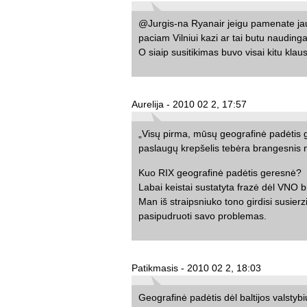
@Jurgis-na Ryanair jeigu pamenate jau y
paciam Vilniui kazi ar tai butu naudinga
O siaip susitikimas buvo visai kitu klau
Aurelija - 2010 02 2, 17:57
„Visų pirma, mūsų geografinė padėtis g
paslaugų krepšelis tebėra brangesnis n
Kuo RIX geografinė padėtis geresnė?
Labai keistai sustatyta frazė dėl VNO 
Man iš straipsniuko tono girdisi susie
pasipudruoti savo problemas.
Patikmasis - 2010 02 2, 18:03
Geografinė padėtis dėl baltijos valstyb