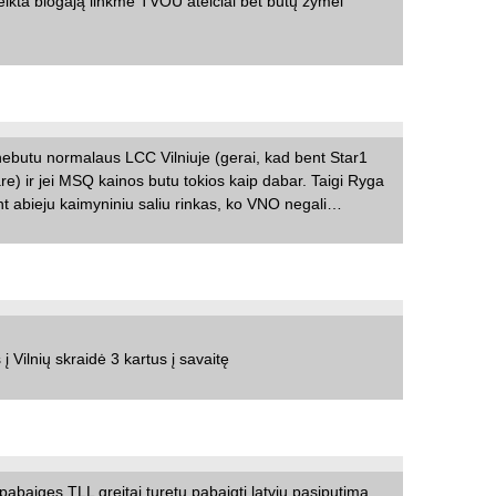
eikta blogają linkme TVOU ateičiai bet būtų žymei
 nebutu normalaus LCC Vilniuje (gerai, kad bent Star1
are) ir jei MSQ kainos butu tokios kaip dabar. Taigi Ryga
int abieju kaimyniniu saliu rinkas, ko VNO negali…
s į Vilnių skraidė 3 kartus į savaitę
pabaiges TLL greitai turetu pabaigti latviu pasiputima.