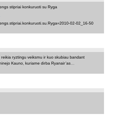
engs stipriai konkuruoti su Ryga
?
stengs.stipriai.konkuruoti.su.Ryga=2010-02-02_16-50
reikia ryztingu veiksmu ir kuo skubiau bandant
paminejo Kauno, kuriame dirba Ryanair’as…