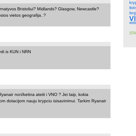
kry
tbili
ternatyvos Bristoliui? Midlands? Glasgow, Newcastle?
ties
ios vietos geografija..?
v
web
STA
rydi is KUN i NRN
nair nori/ketina ateiti i VNO ? Jei taip, kokia
tom dotacijom nauju krypciu isisavinimui. Tarkim Ryanair