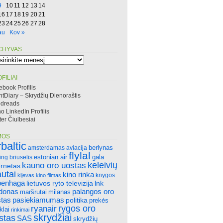
9
10
11
12
13
14
16
17
18
19
20
21
23
24
25
26
27
28
au
Kov »
CHYVAS
hyvas
FILIAI
ebook Profilis
htDiary – Skrydžių Dienoraštis
dreads
 LinkedIn Profilis
ter Čiulbesiai
MOS
rbaltic
amsterdamas
aviacija
berlynas
flylal
ing
briuselis
estonian air
gala
keleivių
kauno oro uostas
ernetas
autai
kino rinka
knygos
kijevas
kino filmas
penhaga
lietuvos ryto televizija
lnk
ndonas
palangos oro
maršrutai
milanas
tas
pasiekiamumas
politika
prekės
rygos oro
ryanair
klai
rinkimai
skrydžiai
stas
SAS
skrydžių