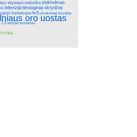
stokholmas
skyways
statistika
ptys
televizija
tiesioginiai skrydžiai
sis
tv3
ioginis marketingas
užsakomieji skrydžiai
ilniaus oro uostas
 2.0
wizzair
įkvėpimas
TISTIKA