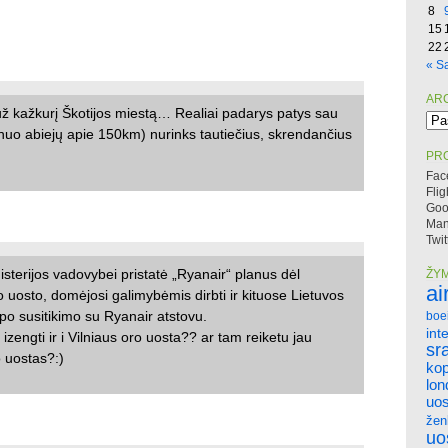
8
15
22
« S
AR
ž kažkurį Škotijos miestą… Realiai padarys patys sau
Arc
uo abiejų apie 150km) nurinks tautiečius, skrendančius
PRO
Fac
Flig
Goo
Mano
Twit
sterijos vadovybei pristatė „Ryanair“ planus dėl
ŽY
ai
o uosto, domėjosi galimybėmis dirbti ir kituose Lietuvos
o susitikimo su Ryanair atstovu.
boe
int
izengti ir i Vilniaus oro uosta?? ar tam reiketu jau
sr
 uostas?:)
ko
lo
uos
žen
uo