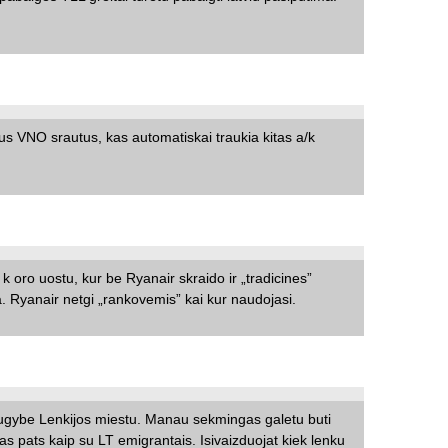
s VNO srautus, kas automatiskai traukia kitas a/k
k oro uostu, kur be Ryanair skraido ir „tradicines”
. Ryanair netgi „rankovemis” kai kur naudojasi.
ugybe Lenkijos miestu. Manau sekmingas galetu buti
as pats kaip su LT emigrantais. Isivaizduojat kiek lenku