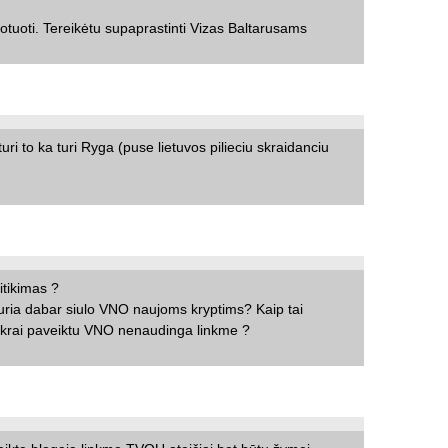
uotuoti. Tereikėtu supaprastinti Vizas Baltarusams
ri to ka turi Ryga (puse lietuvos pilieciu skraidanciu
tikimas ?
 kuria dabar siulo VNO naujoms kryptims? Kaip tai
tikrai paveiktu VNO nenaudinga linkme ?