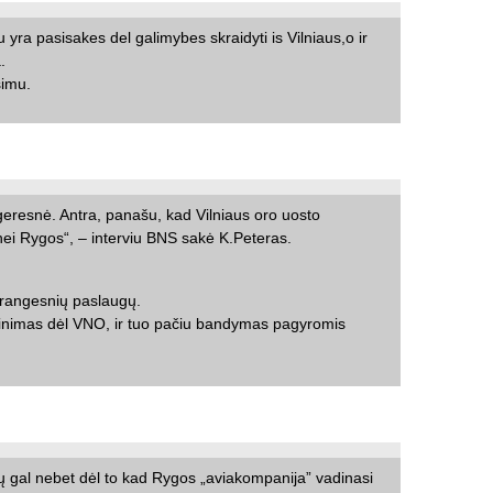
ra pasisakes del galimybes skraidyti is Vilniaus,o ir
.
simu.
eresnė. Antra, panašu, kad Vilniaus oro uosto
ei Rygos“, – interviu BNS sakė K.Peteras.
brangesnių paslaugų.
rzinimas dėl VNO, ir tuo pačiu bandymas pagyromis
ių gal nebet dėl to kad Rygos „aviakompanija” vadinasi