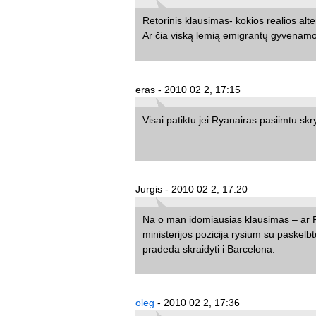
Retorinis klausimas- kokios realios al
Ar čia viską lemią emigrantų gyvenamos
eras - 2010 02 2, 17:15
Visai patiktu jei Ryanairas pasiimtu sk
Jurgis - 2010 02 2, 17:20
Na o man idomiausias klausimas – ar Rya
ministerijos pozicija rysium su paskelb
pradeda skraidyti i Barcelona.
oleg
- 2010 02 2, 17:36