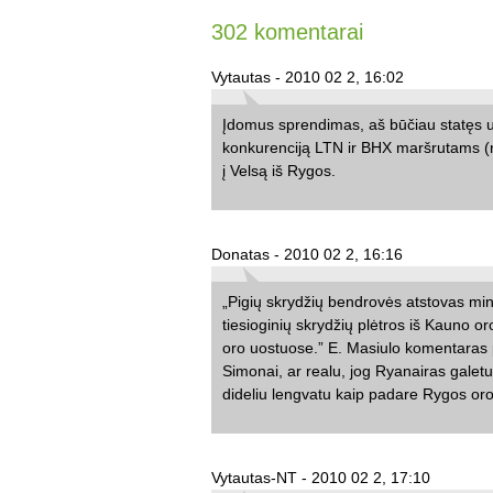
302 komentarai
Vytautas - 2010 02 2, 16:02
Įdomus sprendimas, aš būčiau statęs u
konkurenciją LTN ir BHX maršrutams (n
į Velsą iš Rygos.
Donatas - 2010 02 2, 16:16
„Pigių skrydžių bendrovės atstovas mini
tiesioginių skrydžių plėtros iš Kauno or
oro uostuose.” E. Masiulo komentaras p
Simonai, ar realu, jog Ryanairas galetu 
dideliu lengvatu kaip padare Rygos oro
Vytautas-NT - 2010 02 2, 17:10