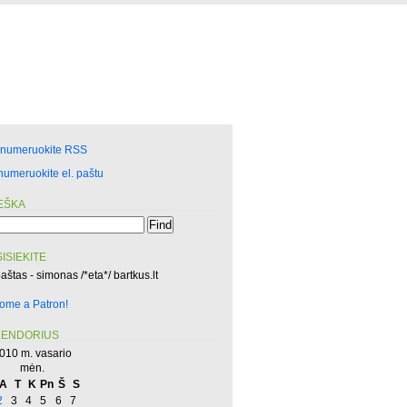
enumeruokite RSS
numeruokite el. paštu
EŠKA
ISIEKITE
paštas - simonas /*eta*/ bartkus.lt
ome a Patron!
LENDORIUS
010 m. vasario
mėn.
A
T
K
Pn
Š
S
2
3
4
5
6
7