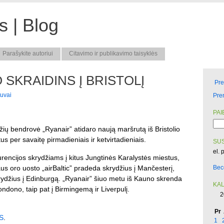
 | Blog
Parašykite autoriui
Citavimo ir publikavimo taisyklės
 SKRAIDINS Į BRISTOLĮ
Pr
tuvai
Pre
PAI
žių bendrovė „Ryanair” atidaro naują maršrutą iš Bristolio
s per savaitę pirmadieniais ir ketvirtadieniais.
SUS
el. 
rencijos skrydžiams į kitus Jungtinės Karalystės miestus,
aus oro uosto „airBaltic” pradeda skrydžius į Mančesterį,
Bec
rydžius į Edinburgą. „Ryanair” šiuo metu iš Kauno skrenda
KA
ondono, taip pat į Birmingemą ir Liverpulį.
2
Pr
S
.
1