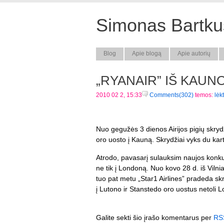
Simonas Bartkus
Blog
Apie blogą
Apie autorių
„RYANAIR” IŠ KAUNO
2010 02 2, 15:33
Comments(302)
temos:
lėk
Nuo gegužės 3 dienos Airijos pigių skryd
oro uosto į Kauną. Skrydžiai vyks du kartu
Atrodo, pavasarį sulauksim naujos konku
ne tik į Londoną. Nuo kovo 28 d. iš Vilni
tuo pat metu „Star1 Airlines” pradeda sk
į Lutono ir Stanstedo oro uostus netoli L
Galite sekti šio įrašo komentarus per
RS