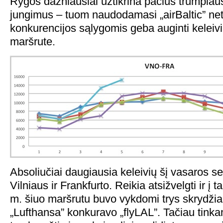
Rygos dažniausiai užtikrina pačius trumpiau
jungimus – tuom naudodamasi „airBaltic” ne
konkurencijos sąlygomis geba auginti keleiv
maršrute.
Absoliučiai daugiausia keleivių šį vasaros se
Vilniaus ir Frankfurto. Reikia atsižvelgti ir į t
m. šiuo maršrutu buvo vykdomi trys skrydžia
„Lufthansa” konkuravo „flyLAL”. Tačiau tin