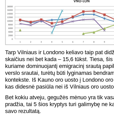
Tarp Vilniaus ir Londono keliavo taip pat did
skaičius nei bet kada – 15,6 tūkst. Tiesa, ši
kuriame dominuojantį emigracinį srautą papildo
verslo srautai, turėtų būti lyginamas bendra
kontekste. Iš Kauno oro uosto į Londono oro
kas didesnė pasiūla nei iš Vilniaus oro uosto
Bet kokiu atveju, gegužės mėnuo yra tik va
pradžia, tai 5 šios kryptys turi galimybę ne k
savo rezultatą.