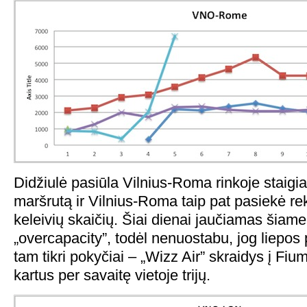
Didžiulė pasiūla Vilnius-Roma rinkoje staigia
maršrutą ir Vilnius-Roma taip pat pasiekė re
keleivių skaičių. Šiai dienai jaučiamas šiame
„overcapacity”, todėl nenuostabu, jog liepos
tam tikri pokyčiai – „Wizz Air” skraidys į Fiu
kartus per savaitę vietoje trijų.