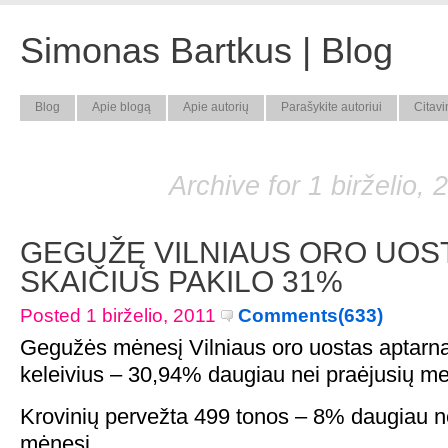
Simonas Bartkus | Blog
Blog
Apie blogą
Apie autorių
Parašykite autoriui
Citavi
Archive for 1 birželio, 
GEGUŽĘ VILNIAUS ORO UOST
SKAIČIUS PAKILO 31%
Posted 1 birželio, 2011
Comments(633)
Gegužės mėnesį Vilniaus oro uostas aptarn
keleivius – 30,94% daugiau nei praėjusių m
Krovinių pervežta 499 tonos – 8% daugiau ne
mėnesį.