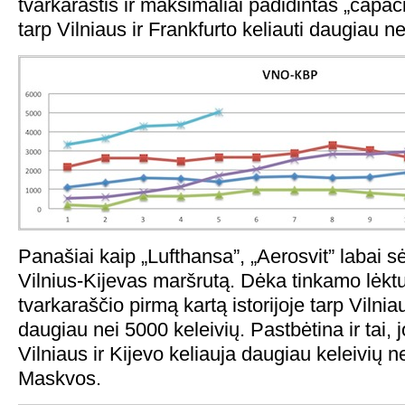
tvarkaraštis ir maksimaliai padidintas „capac
tarp Vilniaus ir Frankfurto keliauti daugiau ne
Panašiai kaip „Lufthansa”, „Aerosvit” labai 
Vilnius-Kijevas maršrutą. Dėka tinkamo lėktu
tvarkaraščio pirmą kartą istorijoje tarp Vilnia
daugiau nei 5000 keleivių. Pastbėtina ir tai, 
Vilniaus ir Kijevo keliauja daugiau keleivių ne
Maskvos.