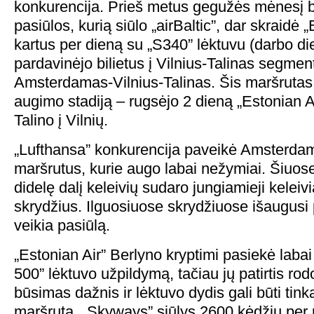
konkurencija. Prieš metus gegužės mėnesį b
pasiūlos, kurią siūlo „airBaltic”, dar skraidė 
kartus per dieną su „S340” lėktuvu (darbo di
pardavinėjo bilietus į Vilnius-Talinas segmen
Amsterdamas-Vilnius-Talinas. Šis maršrutas ru
augimo stadiją – rugsėjo 2 dieną „Estonian Ai
Talino į Vilnių.
„Lufthansa” konkurencija paveikė Amsterdam
maršrutus, kurie augo labai nežymiai. Šiuo
didelę dalį keleivių sudaro jungiamieji keleivi
skrydžius. Ilguosiuose skrydžiuose išaugusi
veikia pasiūlą.
„Estonian Air” Berlyno kryptimi pasiekė lab
500” lėktuvo užpildymą, tačiau jų patirtis ro
būsimas dažnis ir lėktuvo dydis gali būti tinka
maršrutą. „Skyways” siūlys 2600 kėdžių per 