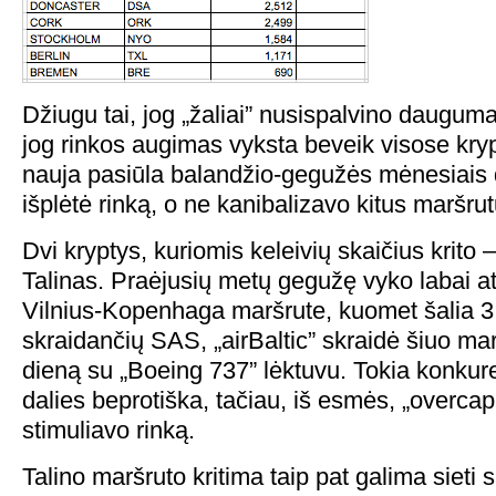
Džiugu tai, jog „žaliai” nusispalvino dauguma
jog rinkos augimas vyksta beveik visose krypt
nauja pasiūla balandžio-gegužės mėnesiais d
išplėtė rinką, o ne kanibalizavo kitus maršrut
Dvi kryptys, kuriomis keleivių skaičius krito
Talinas. Praėjusių metų gegužę vyko labai at
Vilnius-Kopenhaga maršrute, kuomet šalia 3 
skraidančių SAS, „airBaltic” skraidė šiuo ma
dieną su „Boeing 737” lėktuvu. Tokia konkure
dalies beprotiška, tačiau, iš esmės, „overcapa
stimuliavo rinką.
Talino maršruto kritima taip pat galima sieti s