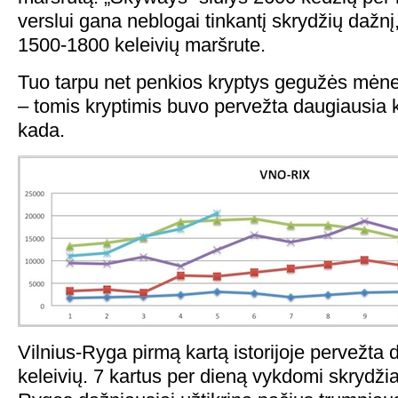
verslui gana neblogai tinkantį skrydžių dažnį, 
1500-1800 keleivių maršrute.
Tuo tarpu net penkios kryptys gegužės mėne
– tomis kryptimis buvo pervežta daugiausia k
kada.
Vilnius-Ryga pirmą kartą istorijoje pervežta 
keleivių. 7 kartus per dieną vykdomi skrydžiai