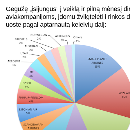
Gegužę „įsijungus” į veiklą ir pilną mėnesį 
aviakompanijoms, įdomu žvilgtelėti į rinkos d
uoste pagal aptarnautą keleivių dalį: