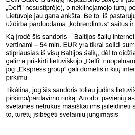
„Delfi” nesustiprėjo), o nekilnojamojo turtų po
Lietuvoje jau gana ankšta. Be to, iš pastarųjų
uždirba parduodama „kobrendintus” saitus ir 
Ką įrodė šis sandoris – Baltijos šalių interneto
vertinami – 54 mln. EUR yra tikrai solidi suma
stipriausias iš visų Baltijos šalių, dėl to didž
galima priskirti lietuviškojo „Delfi” nuopeln
jog „Ekspress group” gali domėtis ir kitų inte
pirkimu.
Tikėtina, jog šis sandoris toliau judins lietuv
pirkimo/pardavimo rinką. Atrodo, pavienių 
svetainės netrukus masiškai ims įsileidinėti 
to, turėtų įsibėgėti svetainių jungimąsis.