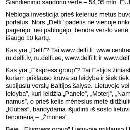
Šiandieninio sandorio vertė – 54,05 mln. EU
Nebloga investicija prieš kelerius metus buvo
portalus. Nors „Delfi” padėtis nė vienoje rink
pagerėjo, nei pablogėjo, bendra verslo vertė
išaugo 10 kartų.
Kas yra „Delfi”? Tai www.delfi.lt, www.centras
ru.delfi.lv, ru.delfi.ee, www.delfi.lt ir www.delf
Kas yra „Ekspress group”? Tai Estijos žinia
kuriam priklauso krūva su leidyba ir šiek tiek
susijusių verslų Baltijos šalyse. Lietuvoje ve
leidyba”, kuri leidžia „Panelę”, „Moterį”, „N
namus”, o prieš kelis mėnesius metė didžiuli
„Klubas”, bandydama išjudinti iš sosto lietuv
fenomeną – „Žmones”.
Beje, „Ekspress group” Lietuvoje priklauso