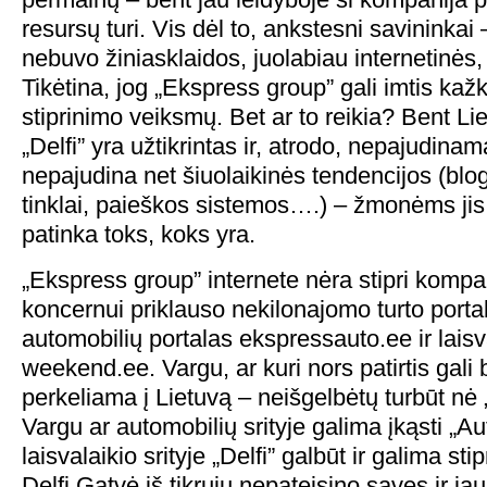
resursų turi. Vis dėl to, ankstesni savininkai 
nebuvo žiniasklaidos, juolabiau internetinės, 
Tikėtina, jog „Ekspress group” gali imtis kažk
stiprinimo veiksmų. Bet ar to reikia? Bent Lie
„Delfi” yra užtikrintas ir, atrodo, nepajudinam
nepajudina net šiuolaikinės tendencijos (blog’
tinklai, paieškos sistemos….) – žmonėms jis 
patinka toks, koks yra.
„Ekspress group” internete nėra stipri kompan
koncernui priklauso nekilonajomo turto porta
automobilių portalas ekspressauto.ee ir laisv
weekend.ee. Vargu, ar kuri nors patirtis gali
perkeliama į Lietuvą – neišgelbėtų turbūt nė „
Vargu ar automobilių srityje galima įkąsti „Aut
laisvalaikio srityje „Delfi” galbūt ir galima stip
Delfi Gatvė iš tikrųjų nepateisino savęs ir ja