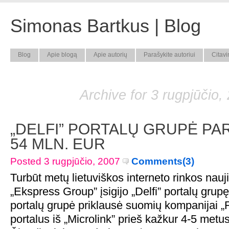
Simonas Bartkus | Blog
Blog
Apie blogą
Apie autorių
Parašykite autoriui
Citavi
Archive for 3 rugpjūčio,
„DELFI” PORTALŲ GRUPĖ PA
54 MLN. EUR
Posted 3 rugpjūčio, 2007
Comments(3)
Turbūt metų lietuviškos interneto rinkos nau
„Ekspress Group” įsigijo „Delfi” portalų grupę. 
portalų grupė priklausė suomių kompanijai „Fi
portalus iš „Microlink” prieš kažkur 4-5 met