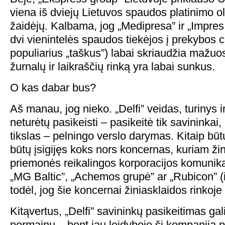
viena iš dviejų Lietuvos spaudos platinimo o
žaidėjų. Kalbama, jog „Medipresa” ir „Impres
dvi vienintelės spaudos tiekėjos į prekybos ce
populiarius „taškus”) labai skriaudžia mažuosi
žurnalų ir laikraščių rinką yra labai sunkus.
O kas dabar bus?
Aš manau, jog nieko. „Delfi” veidas, turinys 
neturėtų pasikeisti – pasikeitė tik savininkai,
tikslas – pelningo verslo darymas. Kitaip būtų,
būtų įsigijęs koks nors koncernas, kuriam ži
priemonės reikalingos korporacijos komunikac
„MG Baltic”, „Achemos grupė” ar „Rubicon” (
todėl, jog šie koncernai žiniasklaidos rinkoje 
Kitąvertus, „Delfi” savininkų pasikeitimas gali 
permainų – bent jau leidyboje ši kompanija pat