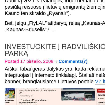
Dubliną vežti iš Palangos, todėl nemanau, kad
pasiūlą reisuose į lietuvių emigrantų žiemojim
Kauno ten skraido „Ryanair”).
Bet, jeigu „FlyLAL” atidarytų reisą „Kaunas
„Kaunas-Briuselis”? …
INVESTUOKITE Į RADVILIŠK
PARKĄ
Posted 17 birželio, 2008
Comments(7)
Aišku, labai geras dalykas yra, kada reklama
integruojasi į interneto tinklalapį. Štai aš ne
bannerį brangiausiame Lietuvos portale
VZ.l