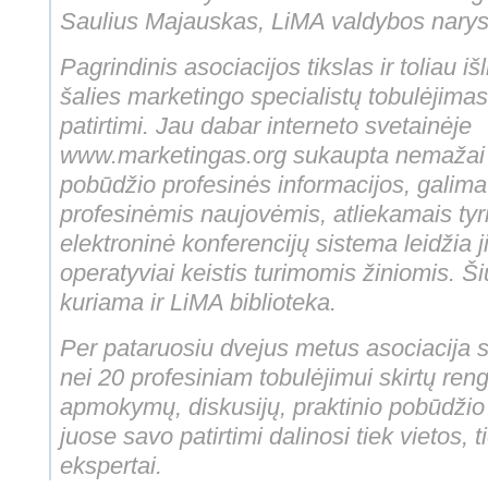
Saulius Majauskas, LiMA valdybos narys
Pagrindinis asociacijos tikslas ir toliau iš
šalies marketingo specialistų tobulėjimas
patirtimi. Jau dabar interneto svetainėje
www.marketingas.org sukaupta nemažai 
pobūdžio profesinės informacijos, galima
profesinėmis naujovėmis, atliekamais tyr
elektroninė konferencijų sistema leidžia j
operatyviai keistis turimomis žiniomis. Š
kuriama ir LiMA biblioteka.
Per pataruosiu dvejus metus asociacija 
nei 20 profesiniam tobulėjimui skirtų ren
apmokymų, diskusijų, praktinio pobūdži
juose savo patirtimi dalinosi tiek vietos, 
ekspertai.