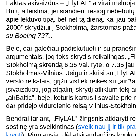
Faktas akivaizdus – „FlyLAL” atvirai meluoja
Būtų atleistina, jei šiandien tiesiog nebebūt
apie lėktuvo tipą, bet net tą dieną, kai jau 
2000” skrydžiui į Stokholmą, žarstomas paža
su Boeing 737
„.
Beje, dar galėčiau padiskutuoti ir su praneši
argumentais, jog toks skrydis reikalingas. „Fl
Stokholmą skrendą 6.35 val. ryte, o 7.35 jau
Stokholmas-Vilnius. Jeigu ir skrisi su „FlyLA
verslo reikalais, grįžti vistiek reikės su „airB
įsivaizduoti, jog atgalinį skrydį atliktum tokį 
„airBaltic”, beje, keturis kartus į savaitę prie r
dar pridėjo vidurdienio reisą Vilnius-Stokhol
Bendrai tariant, „FlyLAL” žingsnis atidaryti r
sostinę yra sveikintinas (
sveikinau jį ir tik p
kryptį
). Pirmiausia, dėl atsirandančios konku