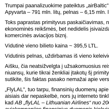
Trumpai paanalizuokime pateiktus „airBaltic
Apyvarta – 791 mln. litų, pelnas – 6,15 mln. li
Toks paprastas primityvus paskaičiavimas, ne
ekonominės reikšmės, bet nedidelis įsivaizd
komercinės aviacijos biznį.
Vidutinė vieno bilieto kaina ~ 395,5 LTL.
Vidutinis pelnas, uždirbamas iš vieno keleivio 
Aišku, čia neatsižvelgta į užsakomuosius rei
niuansų, kurie tikrai ženkliai įtakotų šį primit
sutikite, šis faktas pasako nemažai apie vers
„FlyLAL”, tuo tarpu, finansinių duomenų apie
aisiais dar nepaskelbė, nors jų interneto tink
kad
AB „flyLAL – Lithuanian Airlines“ nuo 20