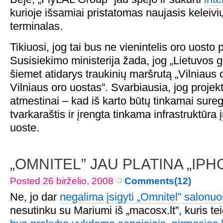
kurioje išsamiai pristatomas naujasis keleiv
terminalas.
Tikiuosi, jog tai bus ne vienintelis oro uosto 
Susisiekimo ministerija žada, jog „Lietuvos g
šiemet atidarys traukinių maršrutą „Vilniaus c
Vilniaus oro uostas”. Svarbiausia, jog projek
atmestinai – kad iš karto būtų tinkamai sureg
tvarkaraštis ir įrengta tinkama infrastruktūra 
uoste.
„OMNITEL” JAU PLATINA „IPH
Posted 26 birželio, 2008
Comments(12)
Ne, jo dar
negalima įsigyti „Omnitel” salonuo
nesutinku su Mariumi iš „macosx.lt”, kuris tei