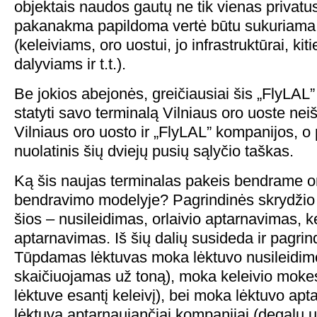
objektais naudos gautų ne tik vienas privatus
pakanakma papildoma vertė būtu sukuriama i
(keleiviams, oro uostui, jo infrastruktūrai, kit
dalyviams ir t.t.).
Be jokios abejonės, greičiausiai šis „FlyLAL”
statyti savo terminalą Vilniaus oro uoste neiš
Vilniaus oro uosto ir „FlyLAL” kompanijos, o
nuolatinis šių dviejų pusių sąlyčio taškas.
Ką šis naujas terminalas pakeis bendrame oro
bendravimo modelyje? Pagrindinės skrydžio 
šios – nusileidimas, orlaivio aptarnavimas, k
aptarnavimas. Iš šių dalių susideda ir pagrin
Tūpdamas lėktuvas moka lėktuvo nusileidimo
skaičiuojamas už toną), moka keleivio mokes
lėktuve esantį keleivį), bei moka lėktuvo a
lėktuvą aptarnaujančiai kompanijai (degalų u