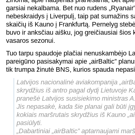
garsiai nekalbama. Bet nuo rudens „Ryanair
nebeskraidys į Liverpulį, taip pat sumažins s
skaičių iš Kauno į Frankfurtą. Pernelyg stebė
buvo ir anksčiau aišku, jog greičiausiai šios 
vasaros sezonui.
Tuo tarpu spaudoje plačiai nenuskambėjo Lat
pareigūno pasisakymai apie „airBaltic” plan
tik trumpa žinutė BNS, kurios spauda nepas
Latvijos nacionalinė aviakompanija „airBal
skrydžius iš antro pagal dydį Lietuvoje 
pranešė Latvijos susisiekimo ministras A
Jis nepasakė, kada šie planai gali būti įgy
kokiais maršrutais skrydžius iš Kauno „air
pasiūlyti.
„Dabartiniai „airBaltic” aptarnaujami mar