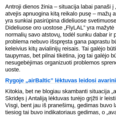
Antroji dienos žinia – situacija labai panaši į 
atvejis apnuogina kitą reikalo pusę – mažų avi
yra sunkiai pasirūpina dideliuose svetimuos
Dideliuose oro uostose „FlyLAL” yra mažytė
normalių savo atstovų, todėl sunku dabar ir 
problema nebuvo išspręsta gana paprastu bū
keleivius kitų avialinijų reisais. Tai galėjo būt
taupymas, bet pilnai tikėtina, jog tai galėjo būt
nesugebėjimas organizuoti problemos spre
uoste.
Rygoje „airBaltic” lėktuvas leidosi avarin
Kitokia, bet ne blogiau skambanti situacija „ai
Skridęs į Antaliją lėktuvas turėjo grįžti ir leis
Visgi, bent jau iš pranešimų, gedimas buvo 
tiesiog tai buvo indikatoriaus gedimas, o „a