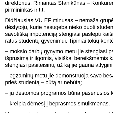
direktorius, Rimantas Stanikūnas – Konkuren
pirmininkas ir t.t.
Didžiausias VU EF minusas – nemaža grupė
dėstytojų, kurie nesugeba nieko duoti stude
savotišką impotenciją stengiasi paslėpti kaiš
ratus studentų gyvenimui. Tipiniai tokių kent
– mokslo darbų gynymo metu jie stengiasi p
išprusimą ir ilgomis, visiškai bereikšmėmis k
stengiąsi pasiteisinti, už ką jie gauna atlygin
– egzaminų metu jie demonstruoja savo bes
prieš studentą – būtą ar nebūtą;
– jų dėstomos programos būna pasenusios k
– kreipia dėmesį į beprasmes smulkmenas.