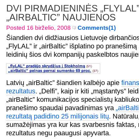
DVI PIRMADIENINĖS „FLYLAL”
„AIRBALTIC” NAUJIENOS
Posted 16 birželio, 2008
Comments(1)
Šiandien dvi didžiausios Lietuvoje dirbanči
„FlyLAL” ir „airBaltic” išplatino po pranešim
leidinių šios dvi kompanijų paskelbtos naujie
Latvių „airBaltic” šiandien kalbėjo apie
finan
rezultatus
. „Delfi”, kaip ir kiti „mąstantys” le
„airBaltic” komunikacijos specialistų kabliuko
pranešimo spaudai pavadinimas yra
„airBalt
rezultatą padidino 25 milijonais litų
. Natūralu
sumažėjimas yra kur kas svarbesnis faktas, 
rezultatus negu paaugusi apyvarta.