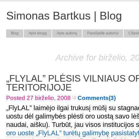
Simonas Bartkus | Blog
Blog
Apie blogą
Apie autorių
Parašykite autoriui
Citavi
Archive for birželio, 2
„FLYLAL” PLĖSIS VILNIAUS 
TERITORIJOJE
Posted 27 birželio, 2008
Comments(3)
„FlyLAL” laimėjo ilgai trukusį mūšį su stagna
uostu dėl galimybės plėsti oro uostą savo lė
naudai, aišku). Turbūt, jau visos institucijos 
oro uoste „FlyLAL” turėtų galimybę pasistatyt