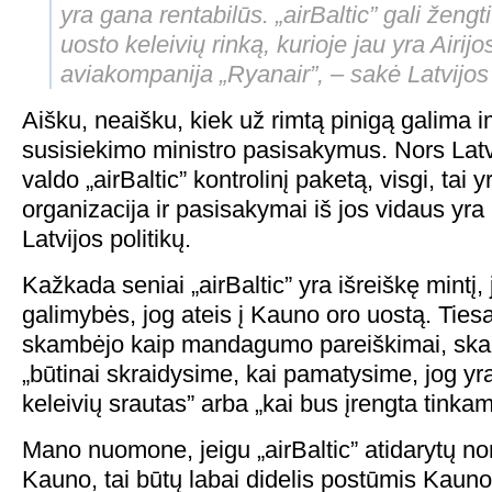
yra gana rentabilūs. „airBaltic” gali žengt
uosto keleivių rinką, kurioje jau yra Airijo
aviakompanija „Ryanair”, – sakė Latvijos
Aišku, neaišku, kiek už rimtą pinigą galima im
susisiekimo ministro pasisakymus. Nors Latvi
valdo „airBaltic” kontrolinį paketą, visgi, tai
organizacija ir pasisakymai iš jos vidaus yra
Latvijos politikų.
Kažkada seniai „airBaltic” yra išreiškę mintį
galimybės, jog ateis į Kauno oro uostą. Tiesa,
skambėjo kaip mandagumo pareiškimai, s
„būtinai skraidysime, kai pamatysime, jog 
keleivių srautas” arba „kai bus įrengta tinkam
Mano nuomone, jeigu „airBaltic” atidarytų nor
Kauno, tai būtų labai didelis postūmis Kauno 