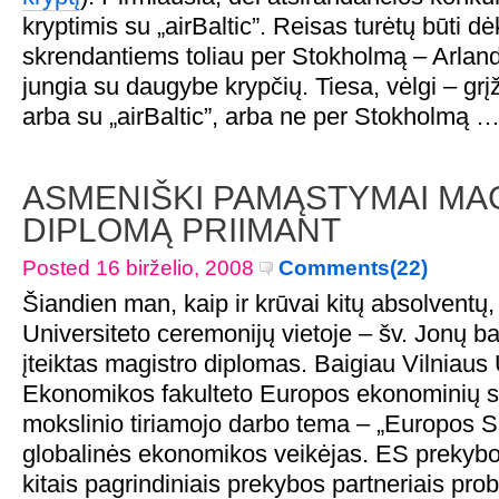
kryptimis su „airBaltic”. Reisas turėtų būti d
skrendantiems toliau per Stokholmą – Arlan
jungia su daugybe krypčių. Tiesa, vėlgi – grįž
arba su „airBaltic”, arba ne per Stokholmą 
ASMENIŠKI PAMĄSTYMAI MA
DIPLOMĄ PRIIMANT
Posted 16 birželio, 2008
Comments(22)
Šiandien man, kaip ir krūvai kitų absolventų, 
Universiteto ceremonijų vietoje – šv. Jonų b
įteiktas magistro diplomas. Baigiau Vilniaus 
Ekonomikos fakulteto Europos ekonominių s
mokslinio tiriamojo darbo tema – „Europos 
globalinės ekonomikos veikėjas. ES prekybos
kitais pagrindiniais prekybos partneriais pro