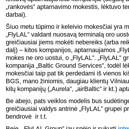
„rankovės” aptarnavimo mokestis, lėktuvo te
darbai).
Šiuo metu tūpimo ir keleivio mokesčiai yra 
„FlyLAL” valdant nuosavą terminalą oro uost
greičiausiai jiems mokėti nebereiks (arba rei
dalį) – kitos kompanijos, aptarnaujamos „Fly
mokes ne oro uostui, o „FlyLAL”. „FlyLAL” gr
kompanija „Baltic Ground Services”, todėl l
mokesčiai taip pat tik perdedami iš vienos kiš
BGS, mano žiniomis, daugiau klientų Vilniau
kitų kompanijų („Aurela”, „airBaltic” ir kt.) ap
Be abejo, pats veiklos modelis bus sudėting
greičiausiai valdys antrinė „FlyLAL” grupei pr
bendrovė ir t.t.
Beje, „FlyLAL Group” jau spėjo ir sukurti
inte