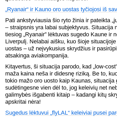
„Ryanair“ ir Kauno oro uostas tyčiojosi iš sav
Pati ankstyviausia šio ryto žinia ir pateikta „j
– straipsnis yra labai subjektyvus. Situacija 
tiesiog „Ryanair” lėktuvas sugedo Kaune ir ne
Liverpulį. Nelabai aišku, kuo šioje situacijo
uostas – už neįvykusius skrydžius ir pasirūpi
atsakinga aviakompanija.
Kitąvertus, ši situacija parodo, kad „low-cos
maža kaina neša ir didesnę riziką. Be to, k
tokio mažo oro uosto kaip Kaunas, situacija g
sudėtingesne vien dėl to, jog keleivių net ne
galimybės išgabenti kitaip – kadangi kitų sk
apskritai nėra!
Sugedus lėktuvui „flyLAL“ keleiviai pusei par