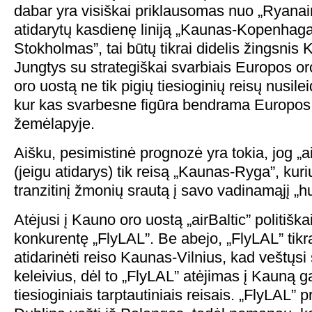
dabar yra visiškai priklausomas nuo „Ryanair”
atidarytų kasdienę liniją „Kaunas-Kopenhag
Stokholmas”, tai būtų tikrai didelis žingsnis 
Jungtys su strategiškai svarbiais Europos or
oro uostą ne tik pigių tiesioginių reisų nusile
kur kas svarbesne figūra bendrama Europos
žemėlapyje.
Aišku, pesimistinė prognozė yra tokia, jog „ai
(jeigu atidarys) tik reisą „Kaunas-Ryga”, kur
tranzitinį žmonių srautą į savo vadinamąjį „h
Atėjusi į Kauno oro uostą „airBaltic” politišk
konkurentę „FlyLAL”. Be abejo, „FlyLAL” tikr
atidarinėti reiso Kaunas-Vilnius, kad veštųsi 
keleivius, dėl to „FlyLAL” atėjimas į Kauną ga
tiesioginiais tarptautiniais reisais. „FlyLAL” 