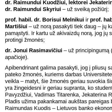
dr. Raimundui Kuodžiui, lektorei Jekaterin
dr. Raimundui Skyriui
– už sveiką požiūrį;
prof. habil. dr. Borisui Melnikui
ir
prof. hab
Martišiui
– už norą pasakyti tiek daug – jų ka
pamąstyti. Ir kartu už akivaizdų norą, jog jų 
protingi žmonės;
dr. Jonui Rasimavičiui
– už principingumą (
apačioje).
Apibendrinant galima pasakyti, jog į pliusų 
pateko žmonės, kuriems darbas Universitete
veikla – matyt, šie žmonės geriau suvokia š
yra žingeidesni ir geriau supranta, ko studen
Pavyzdžiui, Vadimas Titarenka, Jekaterina 
Pladis užima pakankamai aukštas pareigas 
Raimundas Kuodis – Lietuvos banko ekono