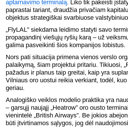
aptarnavimo terminalą
. Liko tik pakeisti įsta
paprastai tariant, draudžia privačiam kapitalu
objektus strategiškai svarbiuose valstybiniu
„FlyLAL” siekdama leidimo statyti savo termi
propagandinį viešųjų ryšių karą – už veiksmus
galima pasveikinti šios kompanijos lobistus.
Nors pati situacija primena vienos verslo org
palaikymą, šiam projektui pritariu. Tikiuosi, 
pažadus ir planus taip greitai, kaip yra supla
Vilniaus oro uostui reikia verkiant, todėl, kuo
geriau.
Analogiško veiklos modelio praktika yra nau
– garsųjį naująjį „Heatrow” oro ousto termina
vienintelė „British Airways”. Be jokios abejon
būti įtvirtinamos sąlygos, jog dėl naudojimosi