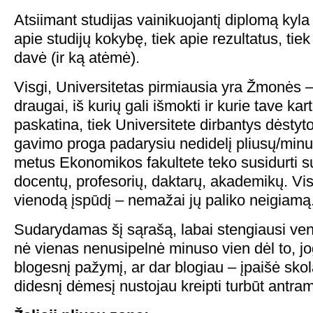
Atsiimant studijas vainikuojantį diplomą kyla 
apie studijų kokybę, tiek apie rezultatus, tiek 
davė (ir ką atėmė).
Visgi, Universitetas pirmiausia yra Žmonės – 
draugai, iš kurių gali išmokti ir kurie tave ka
paskatina, tiek Universitete dirbantys dėstyt
gavimo proga padarysiu nedidelį pliusų/minu
metus Ekonomikos fakultete teko susidurti s
docentų, profesorių, daktarų, akademikų. Visg
vienodą įspūdį – nemažai jų paliko neigiamą
Sudarydamas šį sąrašą, labai stengiausi ve
nė vienas nenusipelnė minuso vien dėl to, j
blogesnį pažymį, ar dar blogiau – įpaišė sko
didesnį dėmesį nustojau kreipti turbūt antra