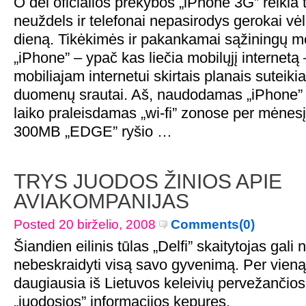
O dėl oficialios prekybos „iPhone 3G” reikia t
neuždels ir telefonai nepasirodys gerokai vėl
dieną. Tikėkimės ir pakankamai sąžiningų m
„iPhone” – ypač kas liečia mobilųjį internetą
mobiliajam internetui skirtais planais suteiki
duomenų srautai. Aš, naudodamas „iPhone” i
laiko praleisdamas „wi-fi” zonose per mėnes
300MB „EDGE” ryšio …
TRYS JUODOS ŽINIOS APIE
AVIAKOMPANIJAS
Posted 20 birželio, 2008
Comments(0)
Šiandien eilinis tūlas „Delfi” skaitytojas gali 
nebeskraidyti visą savo gyvenimą. Per vieną 
daugiausia iš Lietuvos keleivių pervežančio
„juodosios” informacijos kepures.