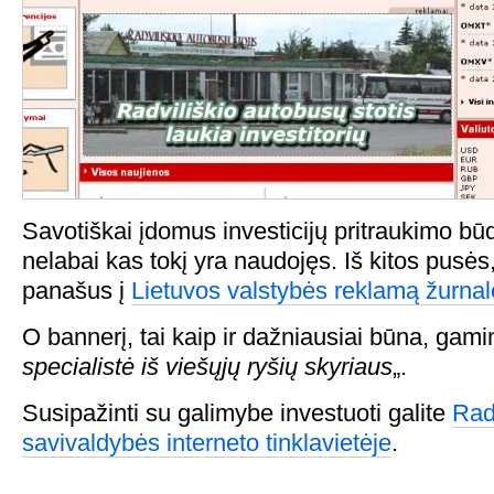
Savotiškai įdomus investicijų pritraukimo bū
nelabai kas tokį yra naudojęs. Iš kitos pusės, 
panašus į
Lietuvos valstybės reklamą žurna
O bannerį, tai kaip ir dažniausiai būna, gami
specialistė iš viešųjų ryšių skyriaus
„.
Susipažinti su galimybe investuoti galite
Rad
savivaldybės interneto tinklavietėje
.