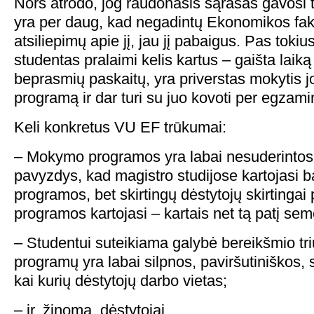
Nors atrodo, jog raudonasis sąrašas gavosi 
yra per daug, kad negadintų Ekonomikos fakul
atsiliepimų apie jį, jau jį pabaigus. Pas tokiu
studentas pralaimi kelis kartus – gaišta laik
beprasmių paskaitų, yra priverstas mokytis 
programą ir dar turi su juo kovoti per egzami
Keli konkretus VU EF trūkumai:
– Mokymo programos yra labai nesuderintos
pavyzdys, kad magistro studijose kartojasi 
programos, bet skirtingų dėstytojų skirtingai
programos kartojasi – kartais net tą patį sem
– Studentui suteikiama galybė bereikšmio tr
programų yra labai silpnos, paviršutiniškos, s
kai kurių dėstytojų darbo vietas;
– ir, žinoma, dėstytojai.