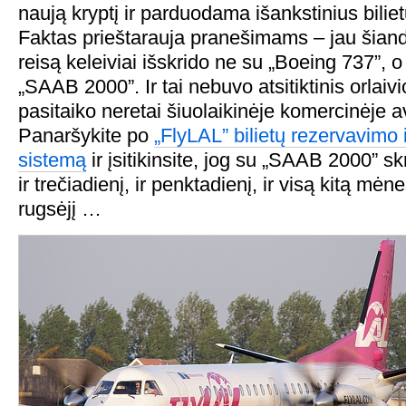
naują kryptį ir parduodama išankstinius biliet
Faktas prieštarauja pranešimams – jau šiandie
reisą keleiviai išskrido ne su „Boeing 737”, o
„SAAB 2000”. Ir tai nebuvo atsitiktinis orlaivi
pasitaiko neretai šiuolaikinėje komercinėje av
Panaršykite po
„FlyLAL” bilietų rezervavimo
sistemą
ir įsitikinsite, jog su „SAAB 2000” 
ir trečiadienį, ir penktadienį, ir visą kitą mėnesį
rugsėjį …