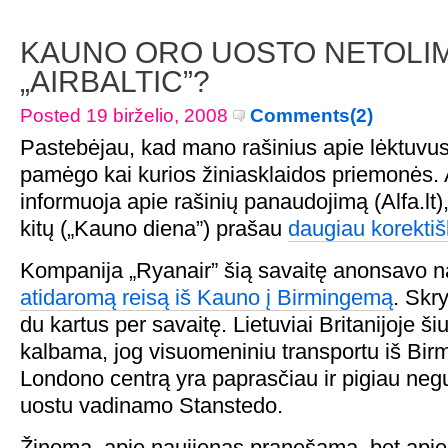
KAUNO ORO UOSTO NETOLIMA
„AIRBALTIC”?
Posted 19 birželio, 2008
Comments(2)
Pastebėjau, kad mano rašinius apie lėktuvus
pamėgo kai kurios žiniasklaidos priemonės. 
informuoja apie rašinių panaudojimą (Alfa.lt),
kitų („Kauno diena”) prašau
daugiau korekti
Kompanija „Ryanair” šią savaitę anonsavo n
atidaromą reisą iš Kauno į Birmingemą
. Skr
du kartus per savaitę. Lietuviai Britanijoje ši
kalbama, jog visuomeniniu transportu iš Bir
Londono centrą yra paprasčiau ir pigiau neg
uostu vadinamo Stanstedo.
Žinoma, apie naujienas pranešama, bet api