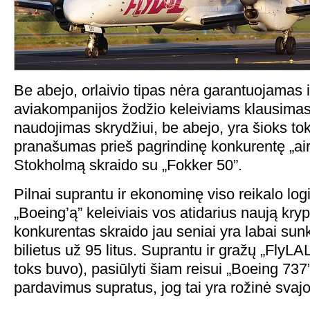
Be abejo, orlaivio tipas nėra garantuojamas ir
aviakompanijos žodžio keleiviams klausimas
naudojimas skrydžiui, be abejo, yra šioks to
pranašumas prieš pagrindinę konkurentę „airBa
Stokholmą skraido su „Fokker 50”.
Pilnai suprantu ir ekonominę viso reikalo logi
„Boeing’ą” keleiviais vos atidarius naują krypt
konkurentas skraido jau seniai yra labai su
bilietus už 95 litus. Suprantu ir gražų „FlyLAL
toks buvo), pasiūlyti šiam reisui „Boeing 737”
pardavimus supratus, jog tai yra rožinė svaj