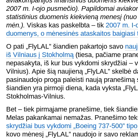
aviakompanijos finansinius duomenis kiekvi
2007 m. I-ojo pusmečio). Papildomai aviako
statistinius duomenis kiekvieną menesį (nuo 
mėn.).
Viskas kas paskelbta – tik
2007 m. I-
duomenys, o mėnesinės ataskaitos baigiasi 
O pati „FlyLAL” šiandien pakartojo savo
nauj
iš Vilniaus į Stokholmą
(tiesa, pačiame pran
nepasakyta, iš kur bus vykdomi skrydžiai – vi
Vilnius). Apie šią naujieną „FlyLAL” skelbė d
pasinaudojo proga paleisti naują pranešimą
šiandien yra pirmoji diena, kada vyksta „FlyL
Stokholmas-Vilnius.
Bet – tiek pirmąjame pranešime, tiek šiandi
Melas pakankamai nemažas. Pranešimo teks
skrydžiai bus vykdomi „Boeing 737-500” tipo 
kovo mėnesį „FlyLAL” naudojo ir savo rekl