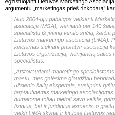
egzistuojanti Lietuvos Marketingo Asociacija
argumentu „marketingas prieš rinkodarą” kar
Nuo 2004-ųjų pabaigos veikianti Marketin
asociacija (MSA), vienijanti per 140 šali
specialistų iš įvairių verslo sričių, keičia
Lietuvos marketingo asociaciją (LiMA). 
keičiamas siekiant pristatyti asociaciją k
Lietuvos organizaciją, vienijančią šalies
specialistus.
„Atstovaudami marketingo specialistams 
mastu, mes galėsime glaudžiau bendrada
užsienio šalių ekspertais, sustiprinti ryši
tarptautinėmis marketingo asociacijomis.
numatome toliau plėtoti savo veiklą, pritra
fizinius, bet ir juridinius asmenis, o grei
veikti LiMA skyriai ir kituose Lietuvos re