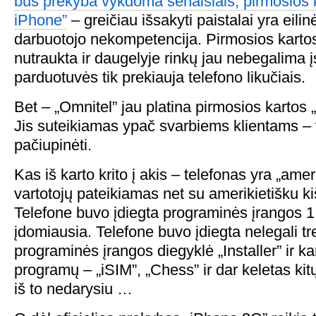
bus prekyba vykdoma senaisiais, pirmosios 
iPhone”
– greičiau išsakyti paistalai yra eili
darbuotojo nekompetencija. Pirmosios kart
nutraukta ir daugelyje rinkų jau nebegalima įs
parduotuvės tik prekiauja telefono likučiais.
Bet – „Omnitel” jau platina pirmosios kartos 
Jis suteikiamas ypač svarbiems klientams – v
pačiupinėti.
Kas iš karto krito į akis – telefonas yra „ame
vartotojų pateikiamas net su amerikietišku ki
Telefone buvo įdiegta programinės įrangos 1.1
įdomiausia. Telefone buvo įdiegta nelegali tre
programinės įrangos diegyklė „Installer” ir ka
programų – „iSIM”, „Chess” ir dar keletas ki
iš to nedarysiu …