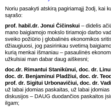
Noriu pasakyti atskirą pagiriamąjį žodį, kai ku
sąrašo:
prof. habil.dr. Jonui Čičinskui
– didelis ači
mano baigiamojo mokslo tiriamojo darbo vad
sveiko požiūrio į globalinės ekonomikos sriti
džiaugiuosi, jog pasirinkau svetimą baigiam
kurią menkai išmaniau – pasaulinės ekonomi
užkulsiai man dabar daug aiškesni;
doc.dr. Rimantui Stanikūnui, doc. dr. Linu
doc. dr. Benjaminui Pladžiui, doc. dr. Teo
prof. dr. Sigitui Urbonavičiui, doc. dr. Va
už labai įdomias paskaitas, už labai įdomias
diskusijos – DAUG duodančios paskaitos įsim
ilgam;