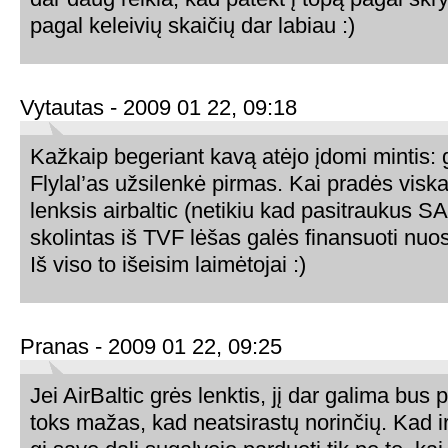
pagal keleivių skaičių dar labiau :)
Vytautas - 2009 01 22, 09:18
Kažkaip begeriant kavą atėjo įdomi mintis: g
Flylal’as užsilenkė pirmas. Kai pradės viska
lenksis airbaltic (netikiu kad pasitraukus S
skolintas iš TVF lėšas galės finansuoti nuost
Iš viso to išeisim laimėtojai :)
Pranas - 2009 01 22, 09:25
Jei AirBaltic grės lenktis, jį dar galima bus p
toks mažas, kad neatsirastų norinčių. Kad i