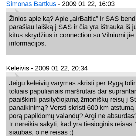
Simonas Bartkus
- 2009 01 22, 16:03
Žinios apie ką? Apie „airBaltic” ir SAS ben
parašiau laišką į SAS ir čia yra ištrauka iš
kitus skrydžius ir connection su Vilniumi jie
informacijos.
Keleivis - 2009 01 22, 20:34
Jeigu keleivių varymas skristi per Rygą toli
tokiais papuliariais maršrutais dar supranta
paaiškinti pasityčiojamą žmoniškų reisų į 
panaikinimą? Versti skristi 600 km atstumą 
porą papildomų valandų? Argi ne absurdas
Ir nereikia sakyti, kad yra tiesioginis reisas 
siaubas, o ne reisas :)