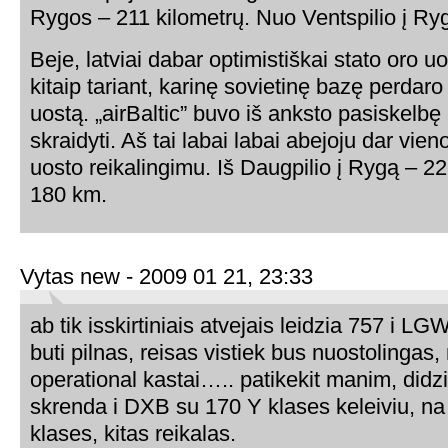
Rygos – 211 kilometrų. Nuo Ventspilio į Ry
Beje, latviai dabar optimistiškai stato oro u
kitaip tariant, karinę sovietinę bazę perdaro 
uostą. „airBaltic” buvo iš anksto pasiskelbę 
skraidyti. Aš tai labai labai abejoju dar vien
uosto reikalingimu. Iš Daugpilio į Rygą – 22
180 km.
Vytas new - 2009 01 21, 23:33
ab tik isskirtiniais atvejais leidzia 757 i LG
buti pilnas, reisas vistiek bus nuostolingas
operational kastai….. patikekit manim, didziu
skrenda i DXB su 170 Y klases keleiviu, na
klases, kitas reikalas.