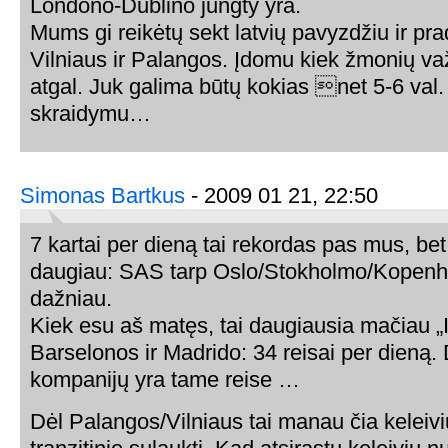
Londono-Dublino jungty yra.
Mums gi reikėtų sekt latvių pavyzdžiu ir pra
Vilniaus ir Palangos. Įdomu kiek žmonių važ
atgal. Juk galima būtų kokias net 5-6 val.
skraidymu…
Simonas Bartkus
- 2009 01 21, 22:50
7 kartai per dieną tai rekordas pas mus, bet
daugiau: SAS tarp Oslo/Stokholmo/Kopenh
dažniau.
Kiek esu aš matęs, tai daugiausia mačiau „I
Barselonos ir Madrido: 34 reisai per dieną. D
kompanijų yra tame reise …
Dėl Palangos/Vilniaus tai manau čia keleivi