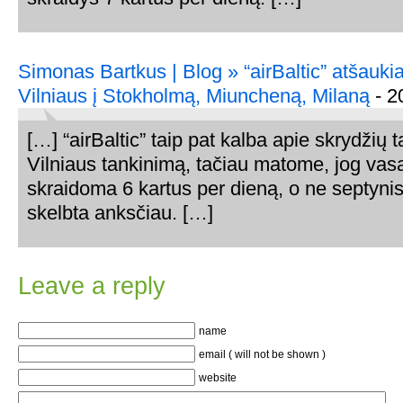
Simonas Bartkus | Blog » “airBaltic” atšaukia
Vilniaus į Stokholmą, Miuncheną, Milaną
- 2
[…] “airBaltic” taip pat kalba apie skrydžių 
Vilniaus tankinimą, tačiau matome, jog vas
skraidoma 6 kartus per dieną, o ne septynis
skelbta anksčiau. […]
Leave a reply
name
email ( will not be shown )
website