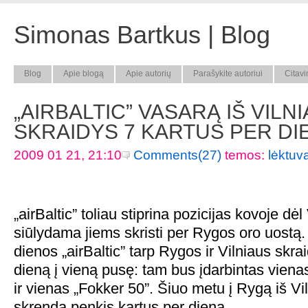
Simonas Bartkus | Blog
Blog
Apie blogą
Apie autorių
Parašykite autoriui
Citavi
„AIRBALTIC” VASARĄ IŠ VILN
SKRAIDYS 7 KARTUS PER DI
2009 01 21, 21:10
Comments(27)
temos:
lėktuva
„airBaltic” toliau stiprina pozicijas kovoje dėl
siūlydama jiems skristi per Rygos oro uostą
dienos „airBaltic” tarp Rygos ir Vilniaus skra
dieną į vieną pusę: tam bus įdarbintas vien
ir vienas „Fokker 50”. Šiuo metu į Rygą iš Vil
skrenda penkis kartus per dieną.