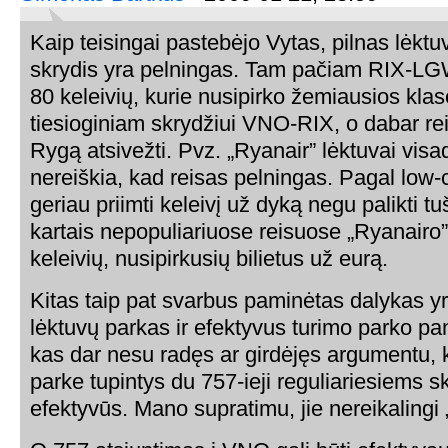
Kaip teisingai pastebėjo Vytas, pilnas lėktu
skrydis yra pelningas. Tam pačiam RIX-LGW
80 keleivių, kurie nusipirko žemiausios kla
tiesioginiam skrydžiui VNO-RIX, o dabar rei
Rygą atsivežti. Pvz. „Ryanair” lėktuvai visad
nereiškia, kad reisas pelningas. Pagal low-c
geriau priimti keleivį už dyką negu palikti tu
kartais nepopuliariuose reisuose „Ryanairo
keleivių, nusipirkusių bilietus už eurą.
Kitas taip pat svarbus paminėtas dalykas y
lėktuvų parkas ir efektyvus turimo parko p
kas dar nesu radęs ar girdėjęs argumentu, k
parke tupintys du 757-ieji reguliariesiems 
efektyvūs. Mano supratimu, jie nereikalingi „