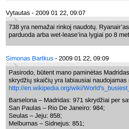
Vytautas - 2009 01 22, 09:07
738 yra nemažai rinkoj naudotų. Ryanair’as
parduoda arba wet-lease’ina lygiai po 8 me
Simonas Bartkus
- 2009 01 22, 09:09
Pasirodo, būtent mano paminėtas Madridas
skrydžių skaičių yra labiausiai naudojamas
http://en.wikipedia.org/wiki/World's_busie
Barselona – Madridas: 971 skrydžiai per sa
San Paulas – Rio De Janeiro: 984;
Seulas – Jeju: 858;
Melburnas – Sidnejus: 851;