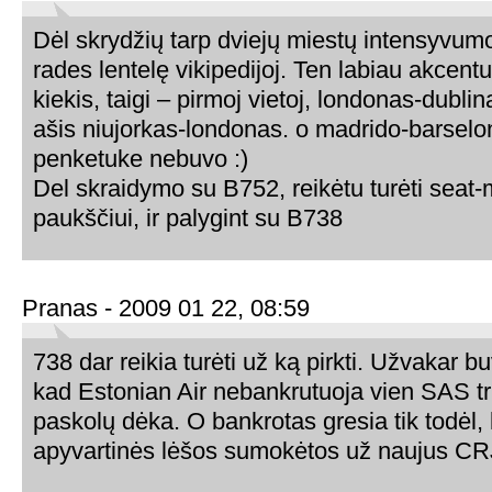
Dėl skrydžių tarp dviejų miestų intensyvu
rades lentelę vikipedijoj. Ten labiau akcent
kiekis, taigi – pirmoj vietoj, londonas-dubli
ašis niujorkas-londonas. o madrido-barselon
penketuke nebuvo :)
Del skraidymo su B752, reikėtu turėti seat-
paukščiui, ir palygint su B738
Pranas - 2009 01 22, 08:59
738 dar reikia turėti už ką pirkti. Užvakar 
kad Estonian Air nebankrutuoja vien SAS t
paskolų dėka. O bankrotas gresia tik todėl,
apyvartinės lėšos sumokėtos už naujus CRJ