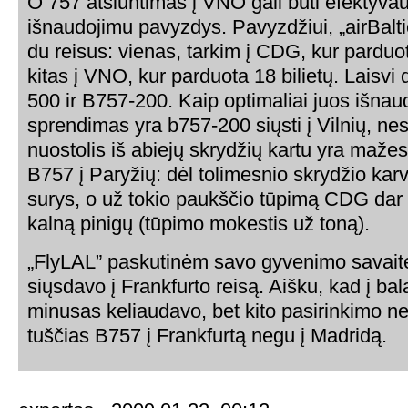
O 757 atsiuntimas į VNO gali būti efektyva
išnaudojimu pavyzdys. Pavyzdžiui, „airBaltic
du reisus: vienas, tarkim į CDG, kur parduot
kitas į VNO, kur parduota 18 bilietų. Laisvi 
500 ir B757-200. Kaip optimaliai juos išnau
sprendimas yra b757-200 siųsti į Vilnių, ne
nuostolis iš abiejų skrydžių kartu yra maže
B757 į Paryžių: dėl tolimesnio skrydžio kar
surys, o už tokio paukščio tūpimą CDG dar
kalną pinigų (tūpimo mokestis už toną).
„FlyLAL” paskutinėm savo gyvenimo savait
siųsdavo į Frankfurto reisą. Aišku, kad į ba
minusas keliaudavo, bet kito pasirinkimo n
tuščias B757 į Frankfurtą negu į Madridą.