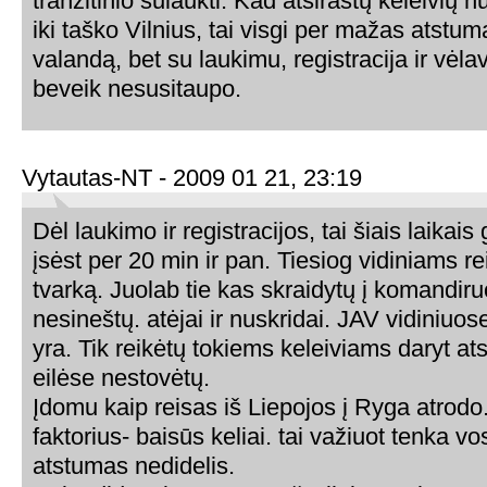
tranzitinio sulaukti. Kad atsirastų keleivių
iki taško Vilnius, tai visgi per mažas atstuma
valandą, bet su laukimu, registracija ir vėlav
beveik nesusitaupo.
Vytautas-NT - 2009 01 21, 23:19
Dėl laukimo ir registracijos, tai šiais laikais
įsėst per 20 min ir pan. Tiesiog vidiniams r
tvarką. Juolab tie kas skraidytų į komandir
nesineštų. atėjai ir nuskridai. JAV vidiniuo
yra. Tik reikėtų tokiems keleiviams daryt ats
eilėse nestovėtų.
Įdomu kaip reisas iš Liepojos į Ryga atrodo
faktorius- baisūs keliai. tai važiuot tenka vo
atstumas nedidelis.