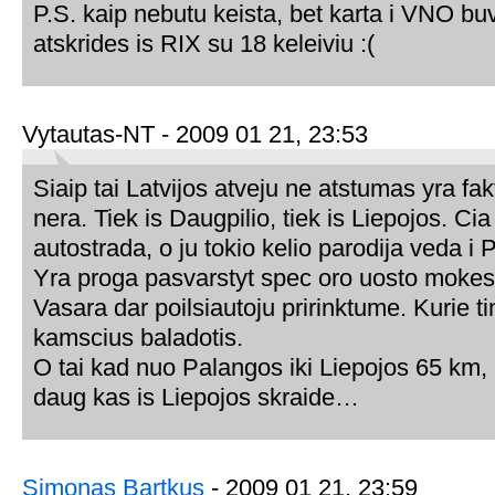
P.S. kaip nebutu keista, bet karta i VNO b
atskrides is RIX su 18 keleiviu :(
Vytautas-NT - 2009 01 21, 23:53
Siaip tai Latvijos atveju ne atstumas yra fak
nera. Tiek is Daugpilio, tiek is Liepojos. Ci
autostrada, o ju tokio kelio parodija veda i 
Yra proga pasvarstyt spec oro uosto mokes
Vasara dar poilsiautoju pririnktume. Kurie tin
kamscius baladotis.
O tai kad nuo Palangos iki Liepojos 65 km, 
daug kas is Liepojos skraide…
Simonas Bartkus
- 2009 01 21, 23:59