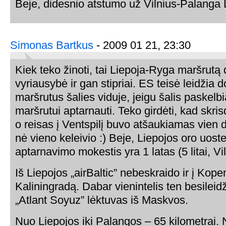
Beje, didesnio atstumo už Vilnius-Palanga
Simonas Bartkus
- 2009 01 21, 23:30
Kiek teko žinoti, tai Liepoja-Ryga maršrutą 
vyriausybė ir gan stipriai. ES teisė leidžia d
maršrutus šalies viduje, jeigu šalis paskelb
maršrutui aptarnauti. Teko girdėti, kad skris
o reisas į Ventspilį buvo atšaukiamas vien 
nė vieno keleivio :) Beje, Liepojos oro uoste
aptarnavimo mokestis yra 1 latas (5 litai, Viln
Iš Liepojos „airBaltic” nebeskraido ir į Kop
Kaliningradą. Dabar vienintelis ten besileidž
„Atlant Soyuz” lėktuvas iš Maskvos.
Nuo Liepojos iki Palangos – 65 kilometrai. 