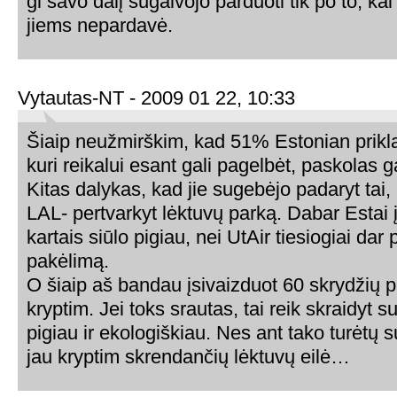
gi savo dalį sugalvojo parduoti tik po to, ka
jiems nepardavė.
Vytautas-NT - 2009 01 22, 10:33
Šiaip neužmirškim, kad 51% Estonian prikl
kuri reikalui esant gali pagelbėt, paskolas g
Kitas dalykas, kad jie sugebėjo padaryt tai
LAL- pertvarkyt lėktuvų parką. Dabar Estai 
kartais siūlo pigiau, nei UtAir tiesiogiai dar 
pakėlimą.
O šiaip aš bandau įsivaizduot 60 skrydžių p
kryptim. Jei toks srautas, tai reik skraidyt 
pigiau ir ekologiškiau. Nes ant tako turėtų s
jau kryptim skrendančių lėktuvų eilė…