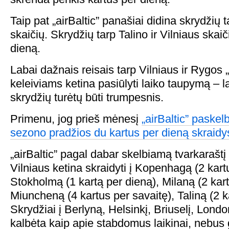
Taip pat „airBaltic” panašiai didina skrydžių 
skaičių. Skrydžių tarp Talino ir Vilniaus skai
dieną.
Labai dažnais reisais tarp Vilniaus ir Rygos „
keleiviams ketina pasiūlyti laiko taupymą – 
skrydžių turėtų būti trumpesnis.
Primenu, jog prieš mėnesį
„airBaltic” paske
sezono pradžios du kartus per dieną skraidys
„airBaltic” pagal dabar skelbiamą tvarkarašt
Vilniaus ketina skraidyti į Kopenhagą (2 kart
Stokholmą (1 kartą per dieną), Milaną (2 kart
Miuncheną (4 kartus per savaitę), Taliną (2 k
Skrydžiai į Berlyną, Helsinkį, Briuselį, Lond
kalbėta kaip apie stabdomus laikinai, nebus gr