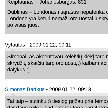
Keiptaunas – Johanesburgas: 831
Dublinas – Londonas į sąrašus nepatenka d
Londone yra keturi nemaži oro uostai ir skry
po visus juos.
Vytautas - 2009 01 22, 09:11
Simonai, aš akcentavau keleivių kiekį tarp 
skrydžių skaičių tarp oro uostų:) kalbam api
dalykus :)
Simonas Bartkus
- 2009 01 22, 09:13
Tai taip – sutinku :) tiesiog grįžau prie temos
dar daug reikia, kad patekt į topą pagal skr