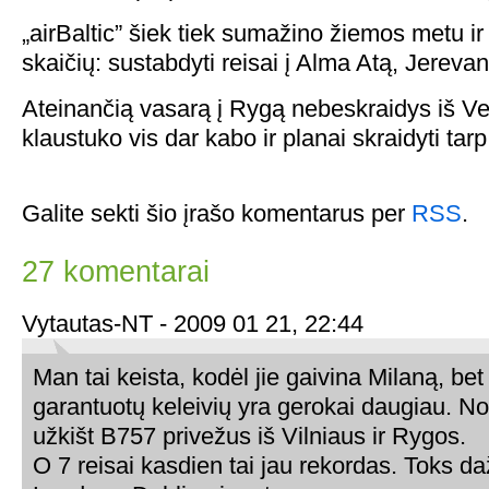
„airBaltic” šiek tiek sumažino žiemos metu ir
skaičių: sustabdyti reisai į Alma Atą, Jereva
Ateinančią vasarą į Rygą nebeskraidys iš Ven
klaustuko vis dar kabo ir planai skraidyti tar
Galite sekti šio įrašo komentarus per
RSS
.
27 komentarai
Vytautas-NT - 2009 01 21, 22:44
Man tai keista, kodėl jie gaivina Milaną, be
garantuotų keleivių yra gerokai daugiau. Nor
užkišt B757 privežus iš Vilniaus ir Rygos.
O 7 reisai kasdien tai jau rekordas. Toks 