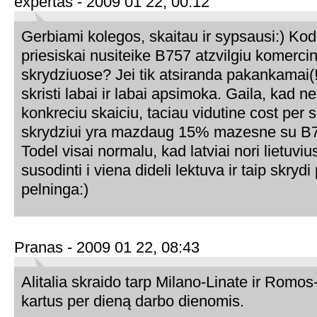
expertas - 2009 01 22, 00:12
Gerbiami kolegos, skaitau ir sypsausi:) Kode
priesiskai nusiteike B757 atzvilgiu komerci
skrydziuose? Jei tik atsiranda pakankamai(!
skristi labai ir labai apsimoka. Gaila, kad ne
konkreciu skaiciu, taciau vidutine cost per s
skrydziui yra mazdaug 15% mazesne su B7
Todel visai normalu, kad latviai nori lietuvius
susodinti i viena dideli lektuva ir taip skrydi
pelninga:)
Pranas - 2009 01 22, 08:43
Alitalia skraido tarp Milano-Linate ir Romo
kartus per dieną darbo dienomis.