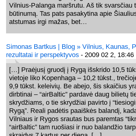
Vilnius-Palanga maršrutu. Aš tik svarsčiau t
būtinumą. Tas pats pasakytina apie Šiaulius,
atstumas irgi mažas, bet…
Simonas Bartkus | Blog » Vilnius, Kaunas, 
rezultatai ir perspektyvos
- 2009 02 2, 18:46
[…] Praėjusį gruodį į Rygą išskrido 10,5 tūks
vietoje liko Kopenhaga – 10,2 tūkst., treči
9,9 tūkst. keleivių. Be abejo, šis skaičius yr
dirbtinai – “airBaltic” pardavė daug bilietų t
skrydžiams, o tie skrydžiai pavirto į “tiesiog
Rygą”. Reali padėtis paaiškės balandį, kada
Vilniaus ir Rygos srautas bus paremtas “tik
“airBaltic” tam ruošiasi ir nuo balandžio tar
skraidys 7 kartus per dieną. […]