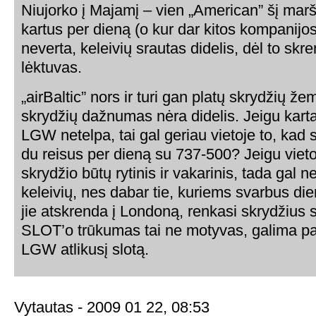
Niujorko į Majamį – vien „American” šį mar
kartus per dieną (o kur dar kitos kompanijos)
neverta, keleivių srautas didelis, dėl to skr
lėktuvas.
„airBaltic” nors ir turi gan platų skrydžių že
skrydžių dažnumas nėra didelis. Jeigu karta
LGW netelpa, tai gal geriau vietoje to, kad s
du reisus per dieną su 737-500? Jeigu vieto
skrydžio būtų rytinis ir vakarinis, tada gal n
keleivių, nes dabar tie, kuriems svarbus d
jie atskrenda į Londoną, renkasi skrydžius
SLOT’o trūkumas tai ne motyvas, galima p
LGW atlikusį slotą.
Vytautas - 2009 01 22, 08:53