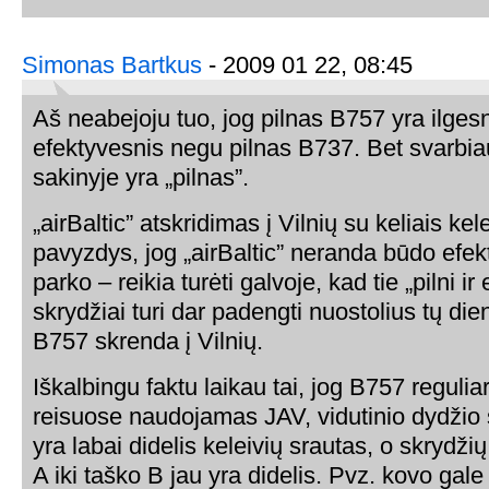
Simonas Bartkus
- 2009 01 22, 08:45
Aš neabejoju tuo, jog pilnas B757 yra ilge
efektyvesnis negu pilnas B737. Bet svarbia
sakinyje yra „pilnas”.
„airBaltic” atskridimas į Vilnių su keliais kel
pavyzdys, jog „airBaltic” neranda būdo efekt
parko – reikia turėti galvoje, kad tie „pilni ir
skrydžiai turi dar padengti nuostolius tų di
B757 skrenda į Vilnių.
Iškalbingu faktu laikau tai, jog B757 reguli
reisuose naudojamas JAV, vidutinio dydžio 
yra labai didelis keleivių srautas, o skrydži
A iki taško B jau yra didelis. Pvz. kovo gale