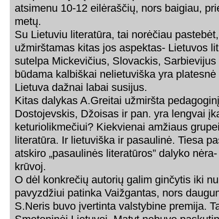
atsimenu 10-12 eilėraščių, nors baigiau, pri
metų.
Su Lietuviu literatūra, tai norėčiau pastebė
užmirštamas kitas jos aspektas- Lietuvos lit
sutelpa Mickevičius, Slovackis, Sarbievijus ir 
būdama kalbiškai nelietuviška yra platesnė
Lietuva dažnai labai susijus.
Kitas dalykas A.Greitai užmiršta pedagoginį
Dostojevskis, Džoisas ir pan. yra lengvai į
keturiolikmečiui? Kiekvienai amžiaus grupei
literatūra. Ir lietuviška ir pasaulinė. Tiesa 
atskiro „pasaulinės literatūros” dalyko nėra
krūvoj.
O dėl konkrečių autorių galim ginčytis iki 
pavyzdžiui patinka Vaižgantas, nors daugu
S.Neris buvo įvertinta valstybine premija. T