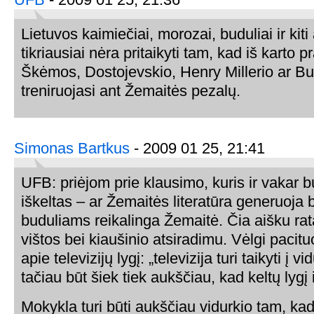
Lietuvos kaimiečiai, morozai, buduliai ir kiti
tikriausiai nėra pritaikyti tam, kad iš karto 
Škėmos, Dostojevskio, Henry Millerio ar B
treniruojasi ant Žemaitės pezalų.
Simonas Bartkus
- 2009 01 25, 21:41
UFB: priėjom prie klausimo, kuris ir vakar b
iškeltas – ar Žemaitės literatūra generuoja 
buduliams reikalinga Žemaitė. Čia aišku rata
vištos bei kiaušinio atsiradimu. Vėlgi pacitu
apie televizijų lygį: „televizija turi taikyti į vi
tačiau būt šiek tiek aukščiau, kad keltų lygį i
Mokykla turi būti aukščiau vidurkio tam, kad k