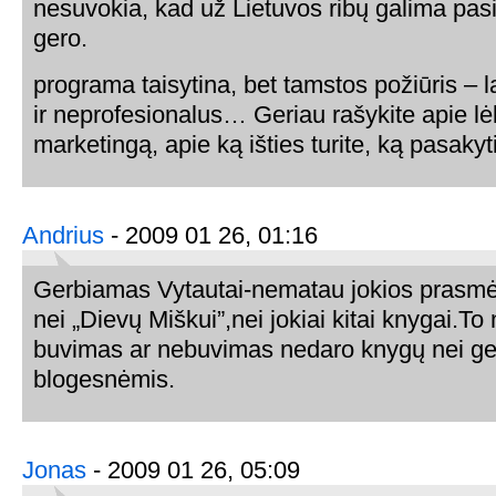
nesuvokia, kad už Lietuvos ribų galima pasis
gero.
programa taisytina, bet tamstos požiūris – 
ir neprofesionalus… Geriau rašykite apie lė
marketingą, apie ką išties turite, ką pasakyti
Andrius
- 2009 01 26, 01:16
Gerbiamas Vytautai-nematau jokios prasmė
nei „Dievų Miškui”,nei jokiai kitai knygai.To
buvimas ar nebuvimas nedaro knygų nei ge
blogesnėmis.
Jonas
- 2009 01 26, 05:09