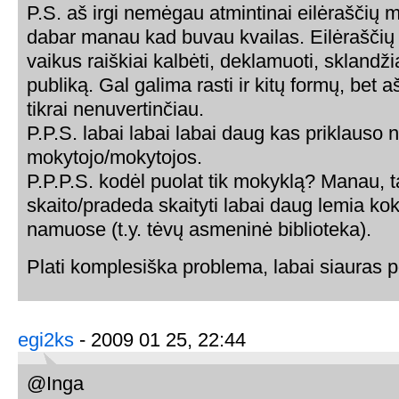
P.S. aš irgi nemėgau atmintinai eilėraščių m
dabar manau kad buvau kvailas. Eilėrašči
vaikus raiškiai kalbėti, deklamuoti, sklandžia
publiką. Gal galima rasti ir kitų formų, bet 
tikrai nenuvertinčiau.
P.P.S. labai labai labai daug kas priklauso 
mokytojo/mokytojos.
P.P.P.S. kodėl puolat tik mokyklą? Manau, t
skaito/pradeda skaityti labai daug lemia ko
namuose (t.y. tėvų asmeninė biblioteka).
Plati komplesiška problema, labai siauras po
egi2ks
- 2009 01 25, 22:44
@Inga