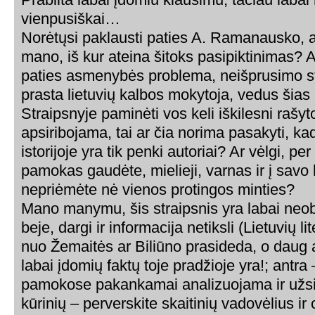
vienpusiškai…
Norėtųsi paklausti paties A. Ramanausko, ar 
mano, iš kur ateina šitoks pasipiktinimas? A
paties asmenybės problema, neišprusimo st
prasta lietuvių kalbos mokytoja, vedus ši
Straipsnyje paminėti vos keli iškilesni rašytoj
apsiribojama, tai ar čia norima pasakyti, kad
istorijoje yra tik penki autoriai? Ar vėlgi, per
pamokas gaudėte, mielieji, varnas ir į savo 
nepriėmėte nė vienos protingos minties?
Mano manymu, šis straipsnis yra labai neo
beje, dargi ir informacija netiksli (Lietuvių li
nuo Žemaitės ar Biliūno prasideda, o daug a
labai įdomių faktų toje pradžioje yra!; antra 
pamokose pakankamai analizuojama ir užsie
kūrinių – perverskite skaitinių vadovėlius ir