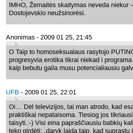
IMHO, Žemaitės skaitymas neveda niekur – p
Dostojevskio neužsinorėsi.
Anonimas - 2009 01 25, 21:45
O Taip to homoseksualaus rasytojo PUTINO
progresyvia erotika tikrai niekad i programa 
kaip bebutu gaila musu potencialiausiu gal
UFB
- 2009 01 25, 22:01
Oi… Dėl televizijos, tai man atrodo, kad e
praktiškai nepataisoma. Tiesiog jos tikriaus
taisyti.:-) Visi eina papraščiausiu babkių k
teko girdėti: „daryk laidą taip, kad suprastų