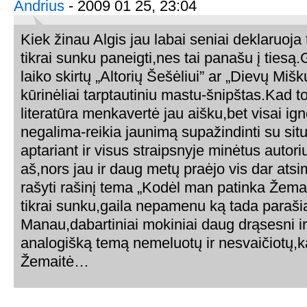
Andrius
- 2009 01 25, 23:04
Kiek žinau Algis jau labai seniai deklaruoja t
tikrai sunku paneigti,nes tai panašu į tiesą
laiko skirtų „Altorių Šešėliui” ar „Dievų Mišku
kūrinėliai tarptautiniu mastu-šnipštas.Kad t
literatūra menkavertė jau aišku,bet visai ign
negalima-reikia jaunimą supažindinti su sit
aptariant ir visus straipsnyje minėtus autori
aš,nors jau ir daug metų praėjo vis dar atsi
rašyti rašinį tema „Kodėl man patinka Žema
tikrai sunku,gaila nepamenu ką tada paraš
Manau,dabartiniai mokiniai daug drąsesni ir
analogišką temą nemeluotų ir nesvaičiotų,k
Žemaitė…