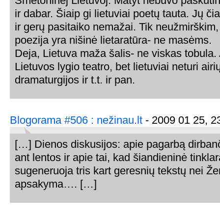
Smetoninėj Lietuvoj. Matyt nebuvo paskutin
ir dabar. Šiaip gi lietuviai poetų tauta. Jų či
ir gerų pasitaiko nemažai. Tik neužmirškim,
poezija yra nišinė lietaratūra- ne masėms.
Deja, Lietuva maža šalis- ne viskas tobula. A
Lietuvos lygio teatro, bet lietuviai neturi airi
dramaturgijos ir t.t. ir pan.
Blogorama #506 : nežinau.lt
- 2009 01 25, 2
[…] Dienos diskusijos: apie pagarbą dirban
ant lentos ir apie tai, kad šiandieninė tinkla
sugeneruoja tris kart geresnių tekstų nei Ž
apsakyma…. […]