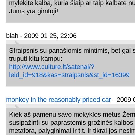
mylėkite kalbą, kuria šiaip ar taip kalbate n
Jums yra gimtoji!
blah - 2009 01 25, 22:06
Straipsnis su panašiomis mintimis, bet gal s
truputį kitu kampu:
http://www.culture.lt/satenai/?
leid_id=918&kas=straipsnis&st_id=16399
monkey in the reasonably priced car
- 2009 
Kiek aš pamenu savo mokyklos metus Žem
susipažinti su paprastomis grožinės kalbos
metafora, palyginimai ir t.t. Ir tikrai jos ne