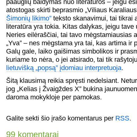
paauglių baidymas nuo literatūros – jeigu e
atostogas skirti beprasmio „Viliaus Karaliaus
Šimonių likimo”
teksto skanavimui, tai tikrai 
literatūra yra tokia. Kitas dalykas, jeigu ta
Neries eilėraščiai, tai tavo mėgstamiausias a
„Yva” – nes mėgstama yra tai, kas artima ir 
Galų gale, laiko gaišimas simbolikos ir pras
kuriame to nėra, o jei atsirado, tai tik rašytoj
lietuvišką „popsą” įdomiau interpretuoja
.
Šitą klausimą reikia spręsti nedelsiant. Neturi
jog „Kelias į Žvaigždes X” bukina jaunuomenę, 
daroma mokykloje per pamokas.
Galite sekti šio įrašo komentarus per
RSS
.
99 komentarai