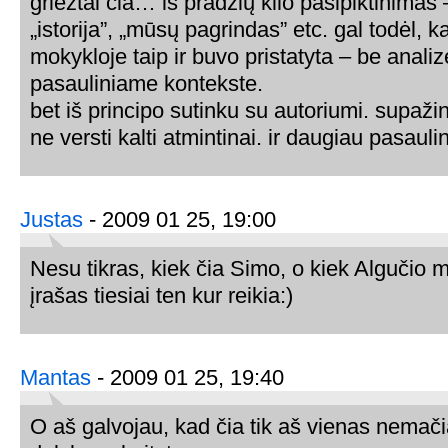
griežtai čia… iš pradžių kilo pasipiktinimas –
„istorija”, „mūsų pagrindas” etc. gal todėl, ka
mokykloje taip ir buvo pristatyta – be analizė
pasauliniame kontekste.
bet iš principo sutinku su autoriumi. supažind
ne versti kalti atmintinai. ir daugiau pasaulin
Justas
- 2009 01 25, 19:00
Nesu tikras, kiek čia Simo, o kiek Algučio m
įrašas tiesiai ten kur reikia:)
Mantas
- 2009 01 25, 19:40
O aš galvojau, kad čia tik aš vienas nemač