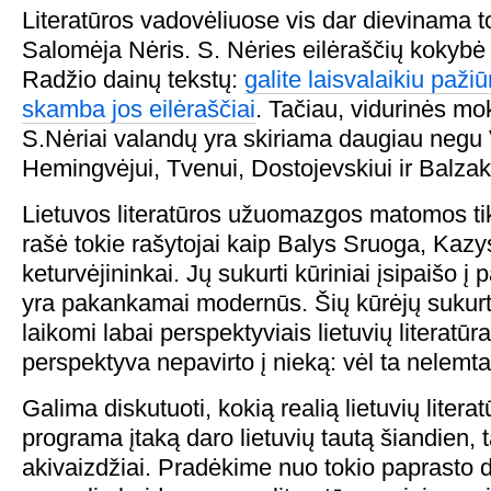
Literatūros vadovėliuose vis dar dievinama t
Salomėja Nėris. S. Nėries eilėraščių kokybė 
Radžio dainų tekstų:
galite laisvalaikiu pažiū
skamba jos eilėraščiai
. Tačiau, vidurinės m
S.Nėriai valandų yra skiriama daugiau negu
Hemingvėjui, Tvenui, Dostojevskiui ir Balzak
Lietuvos literatūros užuomazgos matomos tik
rašė tokie rašytojai kaip Balys Sruoga, Kazy
keturvėjininkai. Jų sukurti kūriniai įsipaišo į 
yra pakankamai modernūs. Šių kūrėjų sukurti 
laikomi labai perspektyviais lietuvių literatūr
perspektyva nepavirto į nieką: vėl ta nelemta
Galima diskutuoti, kokią realią lietuvių lite
programa įtaką daro lietuvių tautą šiandien,
akivaizdžiai. Pradėkime nuo tokio paprasto d