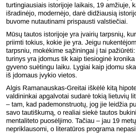
turtingiausiais istorijoje laikais, 19 amžiuje, 
išradinėjo, modernėjo, darė didžiausią istori
buvome nutautinami prispausti valstiečiai.
Mūsų tautos istorijoje yra įvairių tarpsnių, kur
priimti tokius, kokie jie yra. Jeigu nukentėjo
tarpsniu, mokėkime sąžiningai į tai pažiūrėti
turinys yra įdomus tik kaip tiesioginė kronik
gyveno suėtingu laiku. Lygiai kaip įdomu skait
iš įdomaus įvykio vietos.
Algis Ramanauskas-Greitai iškėlė kitą hipote
valdininkai apgalvotai sudarė tokią lietuvių l
– tam, kad pademonstruotų, jog jie leidžia pu
savo tautiškumą, o realiai siekė tautos bukin
mentaliteto puosėljimo. Tačiau – jau 19 me
nepriklausomi, o literatūros programa nepasi