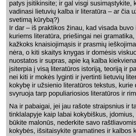
patys įsitikinsite; ir gal visgi susimąstykite
vadinasi lietuvių kalba ir literatūra – ar či
svetimą kūrybą?)
Ir dar – iš praktikos žinau, kad visada buvo i
kuriems literatūra, priešingai nei gramatika, ti
kažkoks knaisiojimąsis ir prasmių ieškojima
nėra, o kiti skaitys knygas ir domėsis visku
nuostatos ir supras, apie ką kalba kiekvienas
įsiterpia į visą literatūros istoriją, teoriją ir p
nei kiti ir mokės lyginti ir įvertinti lietuvių li
kokybę ir užsienio literatūros tekstus, kurie
svyruoja tarp populiariosios literatūros ir ri
Na ir pabaigai, jei jau rašote straipsnius ir 
tinklalapyje kaip labai kokybiškus, įdomius,
būkite malonūs, nederkite savo raštliavomis
kokybės, išsitaisykite gramatines ir kalbos k