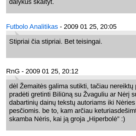
dalykus skaityt.
Futbolo Analitikas
- 2009 01 25, 20:05
Stipriai čia stipriai. Bet teisingai.
RnG - 2009 01 25, 20:12
dėl Žemaitės galima sutikti, tačiau nereiktų 
pradėti gretinti Biliūną su Žvaguliu ar Nėrį 
dabartinių dainų tekstų autoriams iki Nėries
pesčiomis. be to, kam arčiau keturiasdešimt,
skamba Nėris, kai ją groja „Hiperbolė” :)