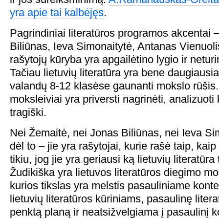
yra apie tai kalbėjęs
.
Pagrindiniai literatūros programos akcentai 
Biliūnas, Ieva Simonaitytė, Antanas Vienuoli
rašytojų kūryba yra apgailėtino lygio ir neturin
Tačiau lietuvių literatūra yra bene daugiaus
valandų 8-12 klasėse gaunanti mokslo rūšis
moksleiviai yra priversti nagrinėti, analizuoti 
tragiški.
Nei Žemaitė, nei Jonas Biliūnas, nei Ieva Sim
dėl to – jie yra rašytojai, kurie rašė taip, kai
tikiu, jog jie yra geriausi ką lietuvių literatūr
Žudikiška yra lietuvos literatūros diegimo m
kurios tikslas yra melstis pasauliniame kont
lietuvių literatūros kūriniams, pasaulinę liter
penktą planą ir neatsižvelgiama į pasaulinį k