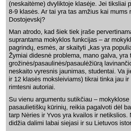
(neskaitėme) dvyliktoje klasėje. Jei tiksliai
8-9 klasės. Ar tai yra tas amžius kai mums r
Dostojevskį?
Man atrodo, kad šiek tiek įraše pervertinama 
suprantama mokyklos funkcijas – ar mokyklo
pagrindų, esmės, ar skaityti „kas yra populi
Žymiai didesnė problema, mano galva, yra 
grožinės/pasaulinės/pasaulėžiūrą lavinančio
neskaito vyresnis jaunimas, studentai. Va ji
ir 12 klasės moksleiviams) tikrai tinka jau ir 
rimtesni autoriai.
Su vienu argumentu sutikčiau – mokyklose
pasaulietiškų kūrinių, reikia pagalvoti dėl 
tarp Nėries ir Yvos yra kvailos ir netikslio
didžia dalimi labai siejasi ir su Lietuvos istor