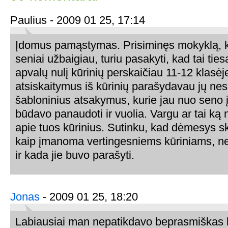
Paulius - 2009 01 25, 17:14
Įdomus pamąstymas. Prisiminęs mokyklą, kur
seniai užbaigiau, turiu pasakyti, kad tai tie
apvalų nulį kūrinių perskaičiau 11-12 klasėj
atsiskaitymus iš kūrinių parašydavau jų ne
šabloninius atsakymus, kurie jau nuo seno į 
būdavo panaudoti ir vuolia. Vargu ar tai ką
apie tuos kūrinius. Sutinku, kad dėmesys sk
kaip įmanoma vertingesniems kūriniams, nea
ir kada jie buvo parašyti.
Jonas
- 2009 01 25, 18:20
Labiausiai man nepatikdavo beprasmiškas 