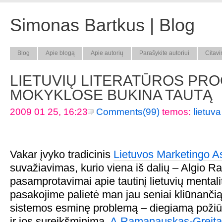
Simonas Bartkus | Blog
Blog
Apie blogą
Apie autorių
Parašykite autoriui
Citavi
LIETUVIŲ LITERATŪROS PR
MOKYKLOSE BUKINA TAUTĄ
2009 01 25, 16:23
Comments(99)
temos:
lietuva
Vakar įvyko tradicinis
Lietuvos Marketingo A
suvažiavimas, kurio viena iš dalių – Algio 
pasamprotavimai apie tautinį lietuvių mentali
pasakojime palietė man jau seniai kliūnanči
sistemos esminę problemą – diegiamą požiūrį į
ir jos sureikšminimą.
A.Ramanauskas-Greitai 