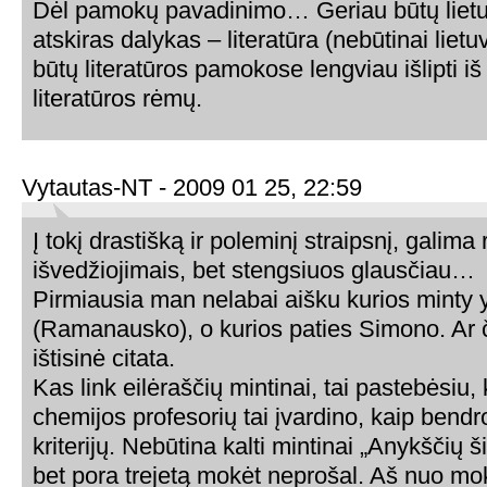
Dėl pamokų pavadinimo… Geriau būtų lietuv
atskiras dalykas – literatūra (nebūtinai liet
būtų literatūros pamokose lengviau išlipti iš 
literatūros rėmų.
Vytautas-NT - 2009 01 25, 22:59
Į tokį drastišką ir poleminį straipsnį, galima
išvedžiojimais, bet stengsiuos glausčiau…
Pirmiausia man nelabai aišku kurios minty y
(Ramanausko), o kurios paties Simono. Ar č
ištisinė citata.
Kas link eilėraščių mintinai, tai pastebėsiu
chemijos profesorių tai įvardino, kaip bendr
kriterijų. Nebūtina kalti mintinai „Anykščių ši
bet pora trejetą mokėt neprošal. Aš nuo mo