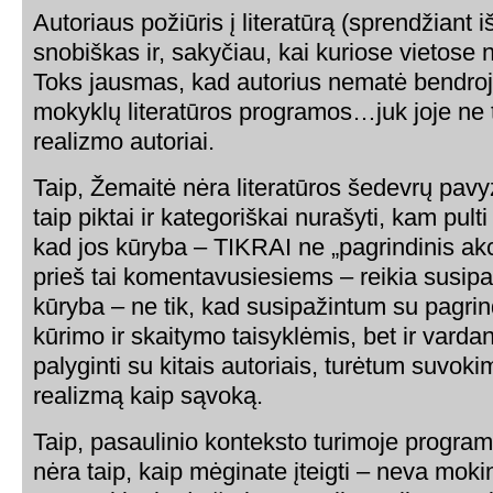
Autoriaus požiūris į literatūrą (sprendžiant i
snobiškas ir, sakyčiau, kai kuriose vietose n
Toks jausmas, kad autorius nematė bendroj
mokyklų literatūros programos…juk joje ne ti
realizmo autoriai.
Taip, Žemaitė nėra literatūros šedevrų pavy
taip piktai ir kategoriškai nurašyti, kam pult
kad jos kūryba – TIKRAI ne „pagrindinis akc
prieš tai komentavusiesiems – reikia susipaži
kūryba – ne tik, kad susipažintum su pagri
kūrimo ir skaitymo taisyklėmis, bet ir varda
palyginti su kitais autoriais, turėtum suvoki
realizmą kaip sąvoką.
Taip, pasaulinio konteksto turimoje programo
nėra taip, kaip mėginate įteigti – neva mokin