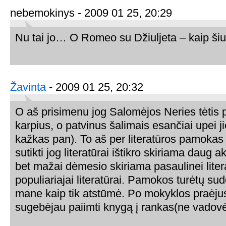
nebemokinys - 2009 01 25, 20:29
Nu tai jo… O Romeo su Džiuljeta – kaip šiu
Žavinta
- 2009 01 25, 20:32
O aš prisimenu jog Salomėjos Neries tėtis 
karpius, o patvinus šalimais esančiai upei j
kažkas pan). To aš per literatūros pamokas
sutikti jog literatūrai ištikro skiriama daug
bet mažai dėmesio skiriama pasaulinei literat
populiariajai literatūrai. Pamokos turėtų sudo
mane kaip tik atstūmė. Po mokyklos praėju
sugebėjau paiimti knygą į rankas(ne vadovė