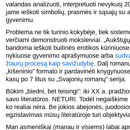
valandas analizuoti, interpretuoti nevykusį 20
jame ieškoti simbolių, prasmės ir sąsajų su
gyvenimu.
Problema ne tik turinio kokybėje, tiek sistemo
verčiami demonstruoti moksleiviai. „Aukštųjų
bandoma ieškoti buitinės erotikos kūriniuose,
nykiuose gyvenimo aprašymuose arba
sudva
žiaurų procesą kaip savižudybę
. Dalį romanų
„kišeninio” formato ir pardavinėti knygynuose
kasų po 7 litus su „Svajonių romanų” serija.
Būkim „biedni, bet teisingi”: iki XX a. pradžio
savo literatūros. NETURI. Todėl negaiškime 
ko realiai nėra. Be jokios abejonės, juodosio
egzistavimas mūsų literatūroje turi objektyvia
Man asmeniškai (manau ir visiems) labai ap