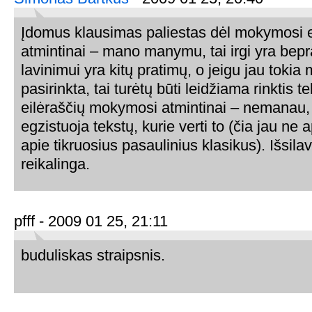
Įdomus klausimas paliestas dėl mokymosi e
atmintinai – mano manymu, tai irgi yra bep
lavinimui yra kitų pratimų, o jeigu jau tokia
pasirinkta, tai turėtų būti leidžiama rinktis t
eilėraščių mokymosi atmintinai – nemanau,
egzistuoja tekstų, kurie verti to (čia jau ne 
apie tikruosius pasaulinius klasikus). Išsilav
reikalinga.
pfff - 2009 01 25, 21:11
buduliskas straipsnis.