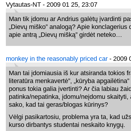
Vytautas-NT - 2009 01 25, 23:07
Man tik įdomu ar Andrius galėtų įvardinti pas
„Dievų miško” analogą? Apie konclagerius d
apie antrą „Dievų mišką” girdėt neteko…
monkey in the reasonably priced car
- 2009 
Man tai įdomiausia iš kur atsiranda tokios f
literatūra menkavertė”, „kūryba apgailėtina” 
ponus tokia galia įvertinti? Ar čia labiau žai
patinka/nepatinka, įdomu/neįdomu skaityti,
sako, kad tai geras/blogas kūrinys?
Vėlgi pasikartosiu, problema yra ta, kad už
kurso dirbantys studentai neskaito knygų.