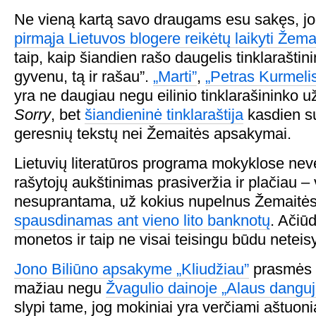
Ne vieną kartą savo draugams esu sakęs, j
pirmąja Lietuvos blogere reikėtų laikyti Žema
taip, kaip šiandien rašo daugelis tinklaraštin
gyvenu, tą ir rašau”.
„Marti”
,
„Petras Kurmeli
yra ne daugiau negu eilinio tinklarašininko u
Sorry
, bet
šiandieninė tinklaraštija
kasdien su
geresnių tekstų nei Žemaitės apsakymai.
Lietuvių literatūros programa mokyklose neve
rašytojų aukštinimas prasiveržia ir plačiau – 
nesuprantama, už kokius nupelnus Žemaitės
spausdinamas ant vieno lito banknotų
. Ačiūd
monetos ir taip ne visai teisingu būdu neteis
Jono Biliūno apsakyme „Kliudžiau”
prasmės y
mažiau negu
Žvagulio dainoje „Alaus danguj
slypi tame, jog mokiniai yra verčiami aštuo