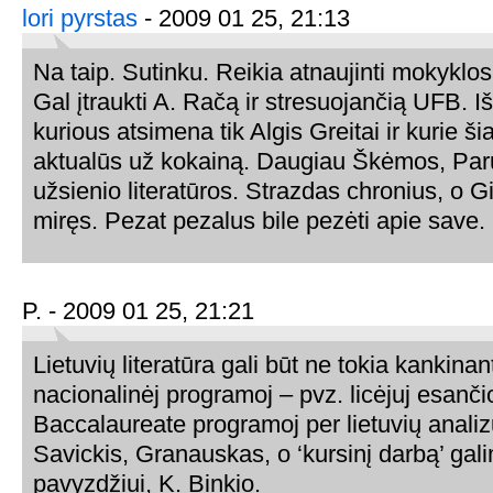
lori pyrstas
- 2009 01 25, 21:13
Na taip. Sutinku. Reikia atnaujinti mokyklos 
Gal įtraukti A. Račą ir stresuojančią UFB. I
kurious atsimena tik Algis Greitai ir kurie 
aktualūs už kokainą. Daugiau Škėmos, Paru
užsienio literatūros. Strazdas chronius, o 
miręs. Pezat pezalus bile pezėti apie save.
P. - 2009 01 25, 21:21
Lietuvių literatūra gali būt ne tokia kankinant
nacionalinėj programoj – pvz. licėjuj esančio
Baccalaureate programoj per lietuvių anal
Savickis, Granauskas, o ‘kursinį darbą’ gali
pavyzdžiui, K. Binkio.