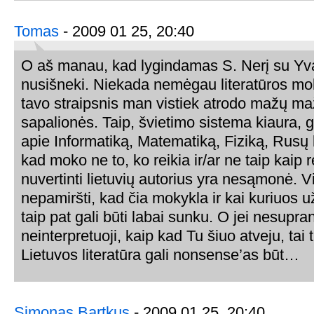
Tomas
- 2009 01 25, 20:40
O aš manau, kad lygindamas S. Nerį su Yva
nusišneki. Niekada nemėgau literatūros mok
tavo straipsnis man vistiek atrodo mažų ma
sapalionės. Taip, švietimo sistema kiaura, g
apie Informatiką, Matematiką, Fiziką, Rusų 
kad moko ne to, ko reikia ir/ar ne taip kaip r
nuvertinti lietuvių autorius yra nesąmonė. V
nepamiršti, kad čia mokykla ir kai kuriuos u
taip pat gali būti labai sunku. O jei nesuprant
neinterpretuoji, kaip kad Tu šiuo atveju, tai t
Lietuvos literatūra gali nonsense’as būt…
Simonas Bartkus
- 2009 01 25, 20:40