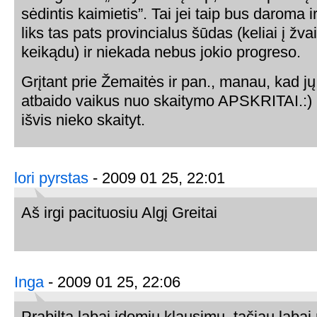
sėdintis kaimietis”. Tai jei taip bus daroma ir
liks tas pats provincialus šūdas (keliai į žva
keikądu) ir niekada nebus jokio progreso.
Grįtant prie Žemaitės ir pan., manau, kad jų
atbaido vaikus nuo skaitymo APSKRITAI.:) Ir
išvis nieko skaityt.
lori pyrstas
- 2009 01 25, 22:01
Aš irgi pacituosiu Algį Greitai
Inga
- 2009 01 25, 22:06
Prabilta labai įdomiu klausimu, tačiau labai 