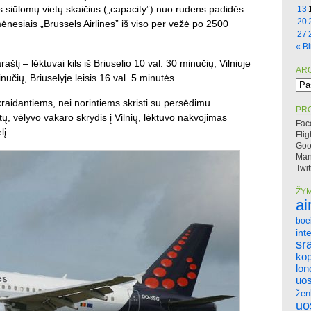
 siūlomų vietų skaičius („capacity”) nuo rudens padidės
13
20
nesiais „Brussels Airlines” iš viso per vežė po 2500
27
« Bi
štį – lėktuvai kils iš Briuselio 10 val. 30 minučių, Vilniuje
AR
minučių, Briuselyje leisis 16 val. 5 minutės.
Arc
skraidantiems, nei norintiems skristi su persėdimu
PRO
tų, vėlyvo vakaro skrydis į Vilnių, lėktuvo nakvojimas
Fac
lį.
Flig
Goo
Mano
Twit
ŽY
ai
boe
int
sr
ko
lo
uos
žen
uo