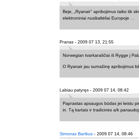
Beje, „Ryanair” apribojimus taiko tik s
elektroniniai nusikaltėliai Europoje …
Pranas - 2009 07 13, 21:55
Norwegian tvarkaraščiai iš Rygge į Pal
O Ryanair jau sumažinę apribojimus bili
Labiau patyręs - 2009 07 14, 08:42
Paprastas apsaugos būdas jei leistu pirk
in. Tą kartais ir tradicinės a/k panaudo
Simonas Bartkus
- 2009 07 14, 08:46