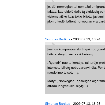
jo, dėl norwegian tai nemažai emigrantų
faktas, kad didelė dalis tų skridusių pe
visiems aišku kaip tokie bilietai įgyjami 
įdomu kodėl būtent norwegian yra cardi
Simonas Bartkus
- 2009 07 13, 18:24
Įvairios kompanijos skirtingai nuo „card
būtinai darytų vienas iš keleivių.
„Ryanair” nuo to kentėjo, tai turėjo prob
internetu bilietų nebepardavinėja. Per
naudojimo teisėtumą.
Matyt, „Norwegian” apsaugos algoritmai l
atrado lengviausiai skylę :-)
Simonas Bartkus
- 2009 07 13, 18:25