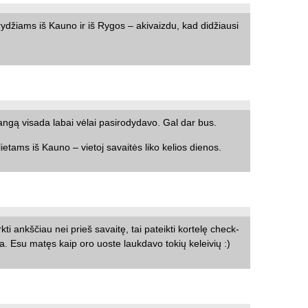
krydžiams iš Kauno ir iš Rygos – akivaizdu, kad didžiausi
angą visada labai vėlai pasirodydavo. Gal dar bus.
etams iš Kauno – vietoj savaitės liko kelios dienos.
ti ankščiau nei prieš savaitę, tai pateikti kortelę check-
ja. Esu matęs kaip oro uoste laukdavo tokių keleivių :)