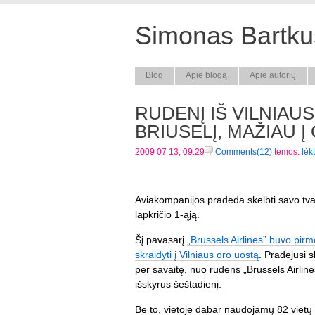
Simonas Bartkus
Blog
Apie blogą
Apie autorių
RUDENĮ IŠ VILNIAUS
BRIUSELĮ, MAŽIAU Į
2009 07 13, 09:29
Comments(12)
temos:
lėk
Aviakompanijos pradeda skelbti savo tva
lapkričio 1-ąją.
Šį pavasarį
„Brussels Airlines” buvo pir
skraidyti į Vilniaus oro uostą
. Pradėjusi s
per savaitę, nuo rudens „Brussels Airline
išskyrus šeštadienį.
Be to, vietoje dabar naudojamų 82 vietų 