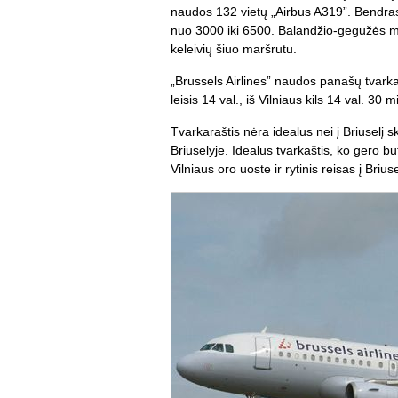
naudos 132 vietų „Airbus A319”. Bendras
nuo 3000 iki 6500. Balandžio-gegužės mė
keleivių šiuo maršrutu.
„Brussels Airlines” naudos panašų tvarkara
leisis 14 val., iš Vilniaus kils 14 val. 30 
Tvarkaraštis nėra idealus nei į Briuselį 
Briuselyje. Idealus tvarkaštis, ko gero bū
Vilniaus oro uoste ir rytinis reisas į Briuse