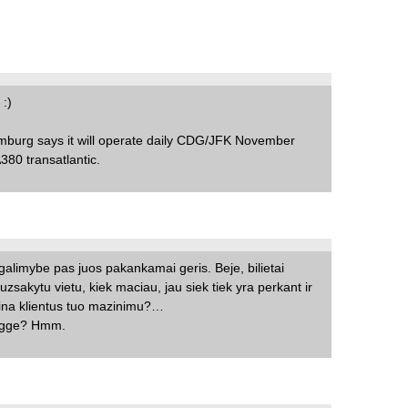
 :)
amburg says it will operate daily CDG/JFK November
A380 transatlantic.
 galimybe pas juos pakankamai geris. Beje, bilietai
zsakytu vietu, kiek maciau, jau siek tiek yra perkant ir
zina klientus tuo mazinimu?…
Rygge? Hmm.