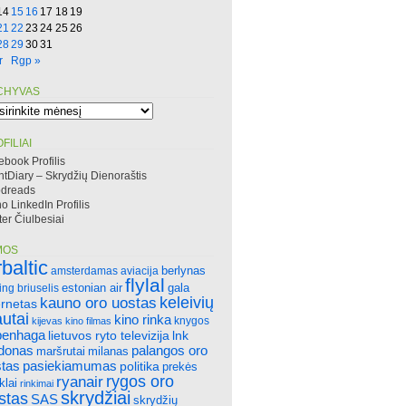
14
15
16
17
18
19
21
22
23
24
25
26
28
29
30
31
r
Rgp »
CHYVAS
hyvas
FILIAI
ebook Profilis
htDiary – Skrydžių Dienoraštis
dreads
 LinkedIn Profilis
ter Čiulbesiai
MOS
rbaltic
amsterdamas
aviacija
berlynas
flylal
ing
briuselis
estonian air
gala
keleivių
kauno oro uostas
ernetas
autai
kino rinka
knygos
kijevas
kino filmas
penhaga
lietuvos ryto televizija
lnk
ndonas
palangos oro
maršrutai
milanas
tas
pasiekiamumas
politika
prekės
rygos oro
ryanair
klai
rinkimai
skrydžiai
stas
SAS
skrydžių