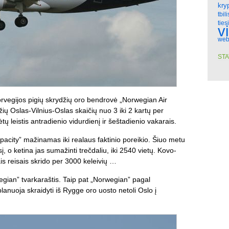
kry
tbili
ties
v
web
STA
orvegijos pigių skrydžių oro bendrovė „Norwegian Air
ių Oslas-Vilnius-Oslas skaičių nuo 3 iki 2 kartų per
tų leistis antradienio vidurdienį ir šeštadienio vakarais.
pacity” mažinamas iki realaus faktinio poreikio. Šiuo metu
 o ketina jas sumažinti trečdaliu, iki 2540 vietų. Kovo-
s reisais skrido per 3000 keleivių …
rwegian” tvarkaraštis. Taip pat „Norwegian” pagal
nuoja skraidyti iš Rygge oro uosto netoli Oslo į