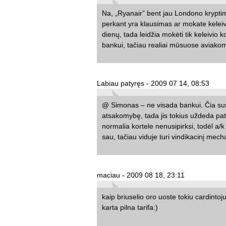
Na, „Ryanair” bent jau Londono kryptimi, 
perkant yra klausimas ar mokate keleiv
dienų, tada leidžia mokėti tik keleivio k
bankui, tačiau realiai mūsuose aviakompa
Labiau patyręs - 2009 07 14, 08:53
@ Simonas – ne visada bankui. Čia sus
atsakomybę, tada jis tokius uždeda pati
normalia kortele nenusipirksi, todėl a
sau, tačiau viduje turi vindikacinį mecha
maciau - 2009 08 18, 23:11
kaip briuselio oro uoste tokiu cardinto
karta pilna tarifa:)