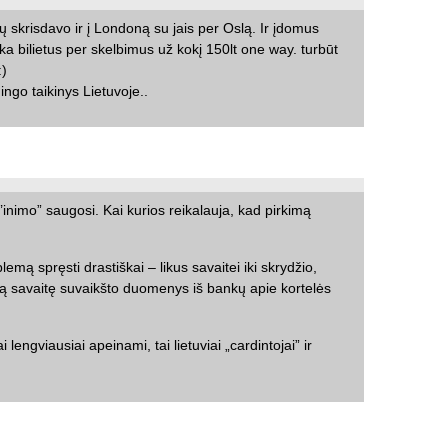
 skrisdavo ir į Londoną su jais per Oslą. Ir įdomus
rka bilietus per skelbimus už kokį 150lt one way. turbūt
:)
ngo taikinys Lietuvoje..
’inimo” saugosi. Kai kurios reikalauja, kad pirkimą
lemą spręsti drastiškai – likus savaitei iki skrydžio,
 tą savaitę suvaikšto duomenys iš bankų apie kortelės
engviausiai apeinami, tai lietuviai „cardintojai” ir