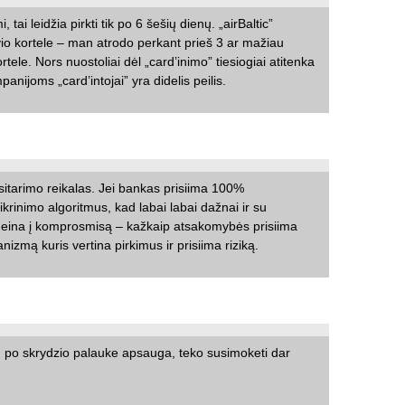
tai leidžia pirkti tik po 6 šešių dienų. „airBaltic”
io kortele – man atrodo perkant prieš 3 ar mažiau
ortele. Nors nuostoliai dėl „card’inimo” tiesiogiai atitenka
nijoms „card’intojai” yra didelis peilis.
itarimo reikalas. Jei bankas prisiima 100%
krinimo algoritmus, kad labai labai dažnai ir su
/k eina į komprosmisą – kažkaip atsakomybės prisiima
nizmą kuris vertina pirkimus ir prisiima riziką.
ju po skrydzio palauke apsauga, teko susimoketi dar