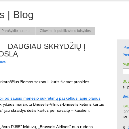
 | Blog
Parašykite autoriui
Citavimo ir publikavimo taisyklės
 – DAUGIAU SKRYDŽIŲ Į
Pr
 OSLĄ
Pre
tuvai
PAI
rkaraščius žiemos sezonui, kuris šiemet prasidės
SUS
el. 
Bec
moji po sausio mėnesio sukrėtimų paskelbusi apie planus
krydžius maršrutu Briuselis-Vilnius-Briuselis keturis kartus
KA
s” jau skraidys šešis kartus per savaitę – kasdien,
200
Pr
„Avro RJ85” lėktuvų, „Brussels Airlines” nuo rudens
6