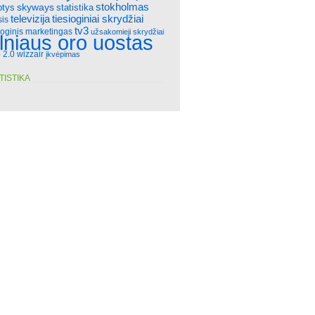
stokholmas
skyways
statistika
ptys
televizija
tiesioginiai skrydžiai
sis
tv3
ioginis marketingas
užsakomieji skrydžiai
ilniaus oro uostas
 2.0
wizzair
įkvėpimas
TISTIKA