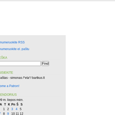
enumeruokite RSS
numeruokite el. paštu
EŠKA
ISIEKITE
paštas - simonas /*eta*/ bartkus.lt
ome a Patron!
LENDORIUS
9 m. liepos mėn.
A
T
K
Pn
Š
S
1
2
3
4
5
7
8
9
10
11
12