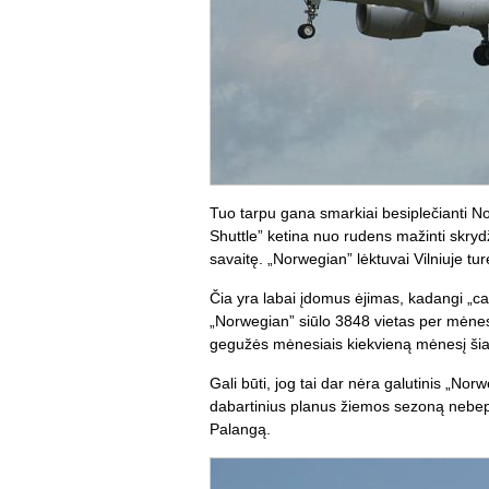
Tuo tarpu gana smarkiai besiplečianti N
Shuttle” ketina nuo rudens mažinti skrydž
savaitę. „Norwegian” lėktuvai Vilniuje turė
Čia yra labai įdomus ėjimas, kadangi „ca
„Norwegian” siūlo 3848 vietas per mėnesį,
gegužės mėnesiais kiekvieną mėnesį šiai
Gali būti, jog tai dar nėra galutinis „No
dabartinius planus žiemos sezoną nebepla
Palangą.