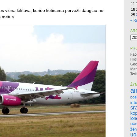
11
18
os vieną lėktuvą, kuriuo ketinama pervežti daugiau nei
25
s metus.
« R
AR
Arc
PRO
Fac
Flig
Goo
Mano
Twit
ŽY
ai
boe
int
sr
ko
lo
uos
žen
uo