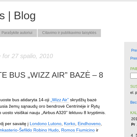
 | Blog
Parašykite autoriui
Citavimo ir publikavimo taisyklės
Pr
 for 27 spalio, 2010
Pre
PAI
 BUS „WIZZ AIR” BAZĖ – 8
SUS
el. 
uoste bus atidaryta 14-oji
„Wizz Air”
skrydžių bazė
Bec
žiausia žemų sąnaudų oro bendrovė Centrinėje ir Rytų
 uosto visiškai nauju „Airbus A320” lėktuvu 8 kryptimis.
KA
201
ydį per savaitę į
Londono Lutono
,
Korko
,
Eindhoveno
,
Pr
nkasterio-Šefildo Robino Hudo
,
Romos Fiumicino
ir
4