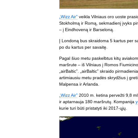
„Wizz Air”
veikla Vilniaus oro uoste prasi
Stokholmą ir Romą, sekmadienį įvyks pirm
– į Eindhoveną ir Barseloną.
Į Londoną bus skraidoma 5 kartus per sa
po du kartus per savaitę.
Pagal šiuo metu paskelbtus kitų aviako
maršrute – iš Vilniaus į Romos Fiumicino
„airBaltic”. „airBaltic” skraido pirmadieni
artimiausiu metu pradės skrydžius į gre
Malpensa ir Arlanda.
„Wizz Air”
2010 m. ketina pervežti 9,8 ml
ir aptarnauja 180 maršrutų. Kompanija
y
kurie turi būti pristatyti iki 2017-ųjų.