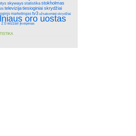
stokholmas
skyways
statistika
ptys
televizija
tiesioginiai skrydžiai
sis
tv3
ioginis marketingas
užsakomieji skrydžiai
ilniaus oro uostas
 2.0
wizzair
įkvėpimas
TISTIKA