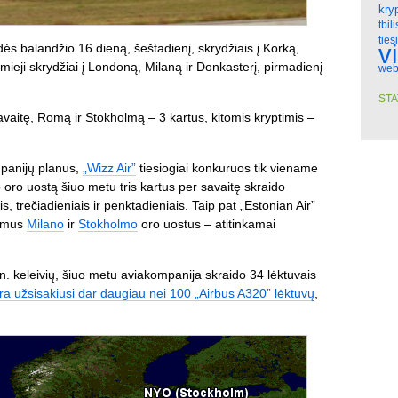
kry
tbili
ties
v
dės balandžio 16 dieną, šeštadienį, skrydžiais į Korką,
ieji skrydžiai į Londoną, Milaną ir Donkasterį, pirmadienį
web
STA
vaitę, Romą ir Stokholmą – 3 kartus, kitomis kryptimis –
mpanijų planus,
„Wizz Air”
tiesiogiai konkuruos tik viename
 oro uostą šiuo metu tris kartus per savaitę skraido
ais, trečiadieniais ir penktadieniais. Taip pat „Estonian Air”
timus
Milano
ir
Stokholmo
oro uostus – atitinkamai
n. keleivių, šiuo metu aviakompanija skraido 34 lėktuvais
ra užsisakiusi dar daugiau nei 100 „Airbus A320” lėktuvų
,