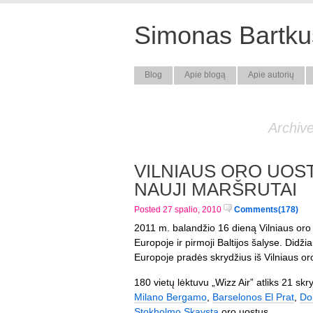
Simonas Bartkus
Blog
Apie blogą
Apie autorių
Archive
VILNIAUS ORO UOSTE
NAUJI MARŠRUTAI
Posted 27 spalio, 2010
Comments(178)
2011 m. balandžio 16 dieną Vilniaus oro 
Europoje ir pirmoji Baltijos šalyse. Did
Europoje pradės skrydžius iš Vilniaus oro
180 vietų lėktuvu „Wizz Air” atliks 21 skr
Milano Bergamo
,
Barselonos El Prat
,
Do
Stokholmo Skavsta
oro uostus.