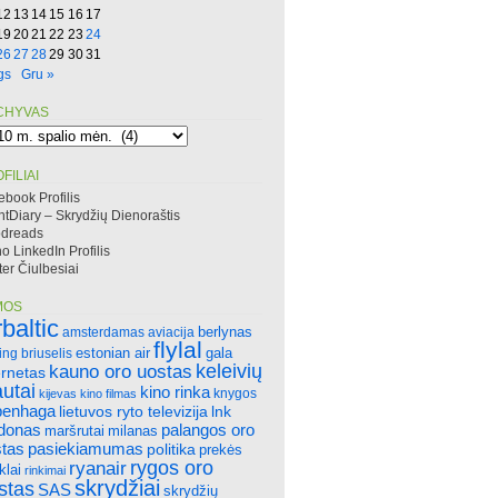
12
13
14
15
16
17
19
20
21
22
23
24
26
27
28
29
30
31
gs
Gru »
CHYVAS
hyvas
FILIAI
ebook Profilis
htDiary – Skrydžių Dienoraštis
dreads
 LinkedIn Profilis
ter Čiulbesiai
MOS
rbaltic
amsterdamas
aviacija
berlynas
flylal
ing
briuselis
estonian air
gala
keleivių
kauno oro uostas
ernetas
autai
kino rinka
knygos
kijevas
kino filmas
penhaga
lietuvos ryto televizija
lnk
ndonas
palangos oro
maršrutai
milanas
tas
pasiekiamumas
politika
prekės
rygos oro
ryanair
klai
rinkimai
skrydžiai
stas
SAS
skrydžių