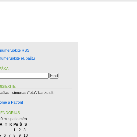
enumeruokite RSS
numeruokite el. paštu
EŠKA
ISIEKITE
paštas - simonas /*eta*/ bartkus.lt
ome a Patron!
LENDORIUS
0 m. spalio mėn.
A
T
K
Pn
Š
S
1
2
3
5
6
7
8
9
10