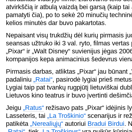
atvirkščią ir atbulą vaizdą bei garsą (kaip tai
pamatyti čia), po to sekė 20 minučių technin
kelios minutės dar buvo pakartotas.
Nepaisant visų trukdžių dėl kurių pirmasis j
seansas užtruko iki 3 val. ryto, filmas vertas 
„Pixar“ ir „Walt Disney“ suvienijus jėgas 200
kompanijos kepa animacinius šedevrus vieną
Pirmasis darbas, atliktas „Pixar“ jau būnant 
padaliniu
„Ratai“
, pasirodė lygiai prieš metus
Lygiai taip pat tvankų rugpjūtį lietuviškai dub
Lietuvos kino teatrus ir buvo įvertinti dešimč
Jeigu
„Ratus“
režisavo pats „Pixar“ idėjinis 
Lasseteris, tai
„La Troškinio“
scenarijus ir re
patikėta
„Nerealiųjų“
autoriui
Bradui Birdui
. 
„Ratai“
, tiek
„La Troškinys“
yra puikūs kūrinia