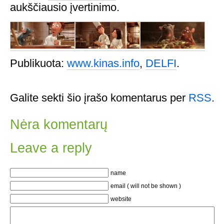
aukščiausio įvertinimo.
Publikuota:
www.kinas.info
,
DELFI
.
Galite sekti šio įrašo komentarus per
RSS
.
Nėra komentarų
Leave a reply
name
email ( will not be shown )
website