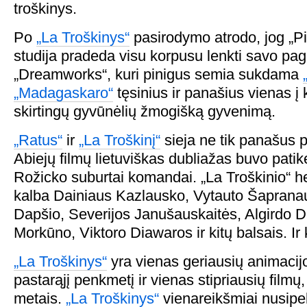
troškinys.
Po
„La Troškinys“
pasirodymo atrodo, jog „Pi
studija pradeda visu korpusu lenkti savo pa
„Dreamworks“, kuri pinigus semia sukdama
„Madagaskaro“
tęsinius ir panašius vienas į 
skirtingų gyvūnėlių žmogišką gyvenimą.
„Ratus“
ir
„La Troškinį“
sieja ne tik panašus 
Abiejų filmų lietuviškas dubliažas buvo pati
Rožicko suburtai komandai. „La Troškinio“ her
kalba Dainiaus Kazlausko, Vytauto Šaprana
Dapšio, Severijos Janušauskaitės, Algirdo 
Morkūno, Viktoro Diawaros ir kitų balsais. Ir 
„La Troškinys“
yra vienas geriausių animacij
pastarąjį penkmetį ir vienas stipriausių filmų,
metais.
„La Troškinys“
vienareikšmiai nusipe