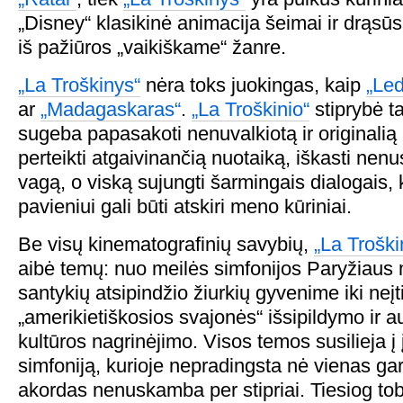
„Disney“ klasikinė animacija šeimai ir drąsūs
iš pažiūros „vaikiškame“ žanre.
„La Troškinys“
nėra toks juokingas, kaip
„Le
ar
„Madagaskaras“
.
„La Troškinio“
stiprybė ta
sugeba papasakoti nenuvalkiotą ir originalią 
perteikti atgaivinančią nuotaiką, iškasti nen
vagą, o viską sujungti šarmingais dialogais, k
pavieniui gali būti atskiri meno kūriniai.
Be visų kinematografinių savybių,
„La Troški
aibė temų: nuo meilės simfonijos Paryžiaus 
santykių atsipindžio žiurkių gyvenime iki neįt
„amerikietiškosios svajonės“ išsipildymo ir a
kultūros nagrinėjimo. Visos temos susilieja į
simfoniją, kurioje nepradingsta nė vienas gar
akordas nenuskamba per stipriai. Tiesiog tob