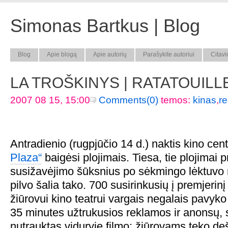
Simonas Bartkus | Blog
Blog
Apie blogą
Apie autorių
Parašykite autoriui
Citavi
LA TROŠKINYS | RATATOUILLE
2007 08 15, 15:00
Comments(0)
temos:
kinas
,
re
Antradienio (rugpjūčio 14 d.) naktis kino cen
Plaza“
baigėsi plojimais. Tiesa, tie plojimai p
susižavėjimo šūksnius po sėkmingo lėktuvo 
pilvo šalia tako. 700 susirinkusių į premjerin
žiūrovui kino teatrui vargais negalais pavyko
35 minutes užtrukusios reklamos ir anonsų,
nutrauktas viduryje filmo: žiūrovams teko deš