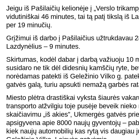
Jeigu iš Pašilaičių kelionėje į „Verslo trikam
vidutiniškai 46 minutes, tai tą patį tikslą iš 
per 19 minučių.
Grįžimui iš darbo į Pašilaičius užtrukdavau 2
Lazdynėlius – 9 minutes.
Skirtumas, kodėl dabar į darbą važiuoju 10 m
susidaro ne tik dėl didesnių kamščių ryte, bet 
norėdamas patekti iš Geležinio Vilko g. patek
gatvės galą, turiu apsukti nemažą garbės rat
Miesto plėtra drastiškai vyksta šiaurės vakar
transporto atžvilgiu toje pusėje beveik nie
skaičiavimu „iš akies”, Ukmergės gatvės pri
apsigyvena apie 8000 naujų gyventojų – pab
kiek naujų automobilių kas rytą vis daugiau