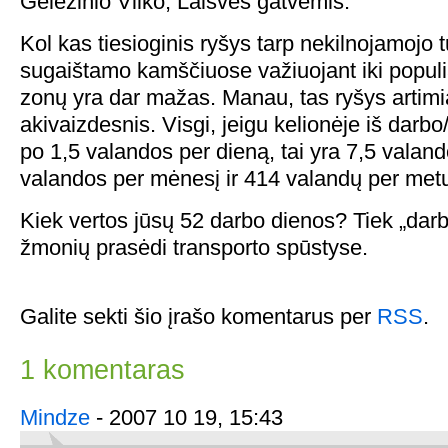
Geležinio Vilko, Laisvės gatvėmis.
Kol kas tiesioginis ryšys tarp nekilnojamojo tu
sugaištamo kamščiuose važiuojant iki populi
zonų yra dar mažas. Manau, tas ryšys artimia
akivaizdesnis. Visgi, jeigu kelionėje iš darbo
po 1,5 valandos per dieną, tai yra 7,5 valand
valandos per mėnesį ir 414 valandų per met
Kiek vertos jūsų 52 darbo dienos? Tiek „dar
žmonių prasėdi transporto spūstyse.
Galite sekti šio įrašo komentarus per
RSS
.
1 komentaras
Mindze
- 2007 10 19, 15:43