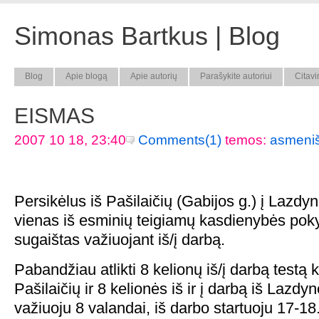
Simonas Bartkus | Blog
Blog
Apie blogą
Apie autorių
Parašykite autoriui
Citavi
EISMAS
2007 10 18, 23:40
Comments(1)
temos:
asmeni
Persikėlus iš Pašilaičių (Gabijos g.) į Lazdyn
vienas iš esminių teigiamų kasdienybės poky
sugaištas važiuojant iš/į darbą.
Pabandžiau atlikti 8 kelionų iš/į darbą testą k
Pašilaičių ir 8 kelionės iš ir į darbą iš Lazdyn
važiuoju 8 valandai, iš darbo startuoju 17-18