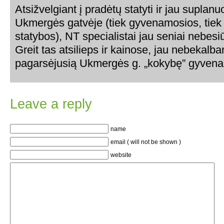
Atsižvelgiant į pradėtų statyti ir jau suplanu
Ukmergės gatvėje (tiek gyvenamosios, tiek
statybos), NT specialistai jau seniai nebesiū
Greit tas atsilieps ir kainose, jau nebekalba
pagarsėjusią Ukmergės g. „kokybę” gyvenam
Leave a reply
name
email ( will not be shown )
website