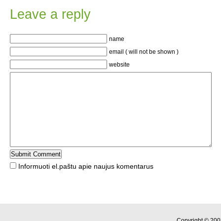
Leave a reply
name
email ( will not be shown )
website
Informuoti el.paštu apie naujus komentarus
Copyright © 200