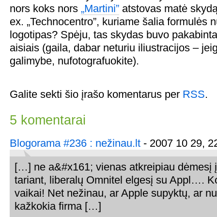
nors koks nors
„Martini”
atstovas matė skydą 
ex. „Technocentro”, kuriame šalia formulės 
logotipas? Spėju, tas skydas buvo pakabinta
aisiais (gaila, dabar neturiu iliustracijos – jei
galimybe, nufotografuokite).
Galite sekti šio įrašo komentarus per
RSS
.
5 komentarai
Blogorama #236 : nežinau.lt
- 2007 10 29, 2
[…] ne a&#x161; vienas atkreipiau dėmesį į
tariant, liberalų Omnitel elgesį su Appl…. K
vaikai! Net nežinau, ar Apple supyktų, ar nu
kažkokia firma […]