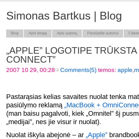
Simonas Bartkus | Blog
Blog
Apie blogą
Apie autorių
Parašykite autoriui
Citavi
„APPLE” LOGOTIPE TRŪKSTA
CONNECT”
2007 10 29, 00:28
Comments(5)
temos:
apple
,
m
Pastarąsias kelias savaites nuolat tenka mat
pasiūlymo reklamą
„MacBook + OmniConnec
(man baisu pagalvoti, kiek „Omnitel” šį pusme
„medijai”, nes jie visur ir nuolat).
Nuolat iškyla abejonė – ar
„Apple”
brandbook