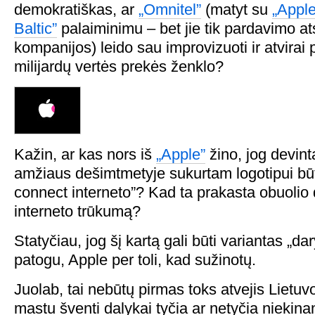
demokratiškas, ar
„Omnitel”
(matyt su
„Apple
Baltic”
palaiminimu – bet jie tik pardavimo at
kompanijos) leido sau improvizuoti ir atvirai p
milijardų vertės prekės ženklo?
Kažin, ar kas nors iš
„Apple”
žino, jog devin
amžiaus dešimtmetyje sukurtam logotipui būte
connect interneto”? Kad ta prakasta obuolio 
interneto trūkumą?
Statyčiau, jog šį kartą gali būti variantas „
patogu, Apple per toli, kad sužinotų.
Juolab, tai nebūtų pirmas toks atvejis Lietuvo
mastu šventi dalykai tyčia ar netyčia niekina