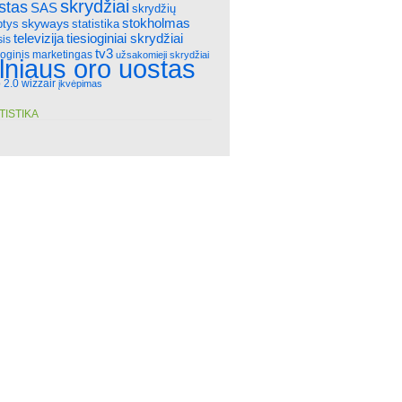
skrydžiai
stas
SAS
skrydžių
stokholmas
skyways
statistika
ptys
televizija
tiesioginiai skrydžiai
sis
tv3
ioginis marketingas
užsakomieji skrydžiai
ilniaus oro uostas
 2.0
wizzair
įkvėpimas
TISTIKA