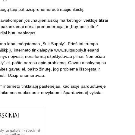
ugą taip pat užsiprenumeruoti naujienlaiškį.
aviakompanijos „naujienlaiškių marketingo” veikloje tikrai
 pakankamai noriai prenumeruoja, ir „buy-per-letter”
rijai būtų neblogas.
ano labai mėgstamas „Suit Supply”. Prieš tai trumpa
aiškį: jų interneto tinklalapyje www.suitsupply.lt esanti
ys neįvesti, nors formą užpildydavau pilnai. Nemečiau
pply” el. pašto adresu apie problemą. Gavau atsakymą su
itės gavau el. pašto žinutę, jog problema išspręsta ir
uoti. Užsiprenumeravau.
y” interneto tinklalapį pastebėjau, kad šioje parduotuvėje
taikomos nuolaidos ir nevykdomi išpardavimai) vyksta