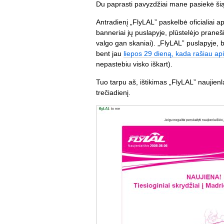
Du paprasti pavyzdžiai mane pasiekė šią
Antradienį „FlyLAL” paskelbė oficialiai a
banneriai jų puslapyje, plūstelėjo prane
valgo gan skaniai). „FlyLAL” puslapyje, b
bent jau
liepos 29 dieną, kada rašiau ap
nepastebiu visko iškart).
Tuo tarpu aš, ištikimas „FlyLAL” naujienl
trečiadienį.