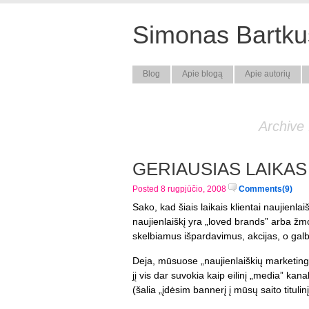
Simonas Bartkus
Blog
Apie blogą
Apie autorių
Archive 
GERIAUSIAS LAIKAS 
Posted 8 rugpjūčio, 2008
Comments(9)
Sako, kad šiais laikais klientai naujienlai
naujienlaiškį yra „loved brands” arba žmon
skelbiamus išpardavimus, akcijas, o galbū
Deja, mūsuose „naujienlaiškių marketing
jį vis dar suvokia kaip eilinį „media” kan
(šalia „įdėsim bannerį į mūsų saito titulinį