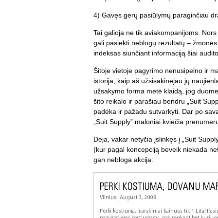
4) Gavęs gerų pasiūlymų paraginčiau dra
Tai galioja ne tik aviakompanijoms. Nors 
gali pasiekti neblogų rezultatų – žmonės
indeksas siunčiant informaciją šiai audito
Šitoje vietoje pagyrimo nenusipelno ir m
istorija, kaip aš užsisakinėjau jų naujienl
užsakymo forma metė klaidą, jog duomen
šito reikalo ir parašiau bendru „Suit Su
padėka ir pažadu sutvarkyti. Dar po sava
„Suit Supply” maloniai kviečia prenumer
Deja, vakar netyčia įslinkęs į „Suit Suppl
(kur pagal koncepciją beveik niekada ne
gan nebloga akcija: