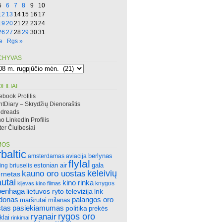
5
6
7
8
9
10
12
13
14
15
16
17
19
20
21
22
23
24
26
27
28
29
30
31
e
Rgs »
CHYVAS
hyvas
FILIAI
ebook Profilis
htDiary – Skrydžių Dienoraštis
dreads
 LinkedIn Profilis
ter Čiulbesiai
MOS
rbaltic
amsterdamas
aviacija
berlynas
flylal
ing
briuselis
estonian air
gala
keleivių
kauno oro uostas
ernetas
autai
kino rinka
knygos
kijevas
kino filmas
penhaga
lietuvos ryto televizija
lnk
ndonas
palangos oro
maršrutai
milanas
tas
pasiekiamumas
politika
prekės
rygos oro
ryanair
klai
rinkimai