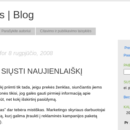
 | Blog
Parašykite autoriui
Citavimo ir publikavimo taisyklės
Pr
for 8 rugpjūčio, 2008
Pre
PAI
SIŲSTI NAUJIENLAIŠKĮ
SUS
škį priimti tik tada, jeigu prekės ženklas, siunčiantis jiems
el. 
ės tikisi, jog galės gauti pirmieji informaciją apie
Bec
t, net kokį išskirtinį pasiūlymą.
KA
as” dar tebėra mistiškas. Marketingo skyriaus darbuotojai
20
alą, kurį galima įtraukti į reklaminės kampanijos paketą
).
Pr