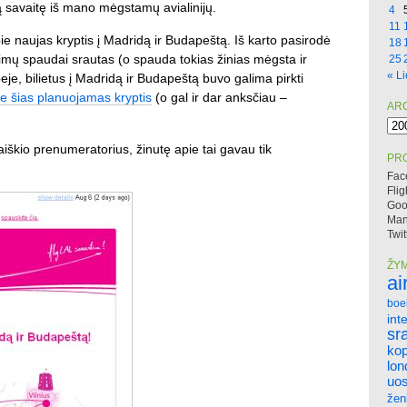
 savaitę iš mano mėgstamų avialinijų.
4
11
pie naujas kryptis į Madridą ir Budapeštą. Iš karto pasirodė
18
šimų spaudai srautas (o spauda tokias žinias mėgsta ir
25
« Li
eje, bilietus į Madridą ir Budapeštą buvo galima pirkti
ie šias planuojamas kryptis
(o gal ir dar anksčiau –
AR
Arc
aiškio prenumeratorius, žinutę apie tai gavau tik
PRO
Fac
Flig
Goo
Mano
Twit
ŽY
ai
boe
int
sr
ko
lo
uos
žen