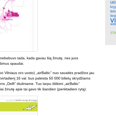
uo
kry
tbili
ties
v
web
STA
t nebebuvo tada, kada gavau šią žinutę, nes juos
nešimus spaudai.
o Vilniaus oro uosto) „airBaltic” nuo savaitės pradžios jau
tvirtadienį 16 val. bus paleista 50 000 bilietų skrydžiams
s „Delfi” tituliniame. Tuo tarpu ištikimi „airBaltic”
i žinutę apie tai gavo tik šiandien (penktadieni rytą):