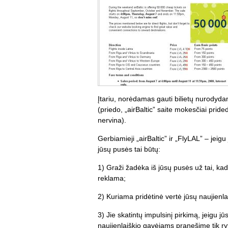
Įtariu, norėdamas gauti bilietų nurodydama
(priedo, „airBaltic” saite mokesčiai prid
nervina).
Gerbiamieji „airBaltic” ir „FlyLAL” – jeig
jūsų pusės tai būtų:
1) Graži žadėka iš jūsų pusės už tai, kad
reklama;
2) Kuriama pridėtinė vertė jūsų naujienl
3) Jie skatintų impulsinį pirkimą, jeigu 
naujienlaiškio gavėjams pranešime tik ryt