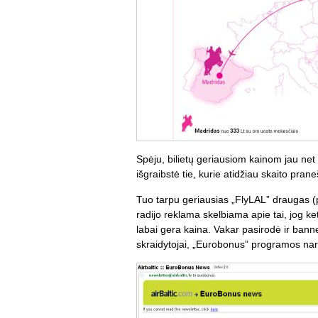
Spėju, bilietų geriausiom kainom jau ne
išgraibstė tie, kurie atidžiau skaito pra
Tuo tarpu geriausias „FlyLAL” draugas (p
radijo reklama skelbiama apie tai, jog ke
labai gera kaina. Vakar pasirodė ir banneri
skraidytojai, „Eurobonus” programos naria