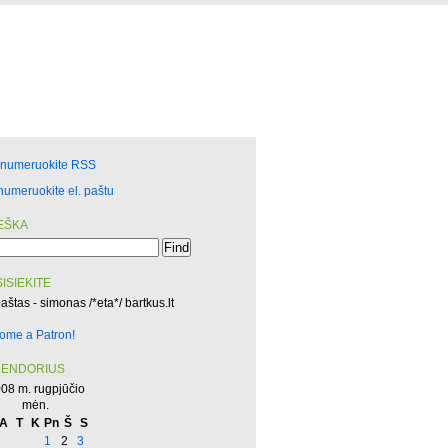
enumeruokite RSS
numeruokite el. paštu
EŠKA
ISIEKITE
paštas - simonas /*eta*/ bartkus.lt
ome a Patron!
LENDORIUS
08 m. rugpjūčio
mėn.
A
T
K
Pn
Š
S
1
2
3