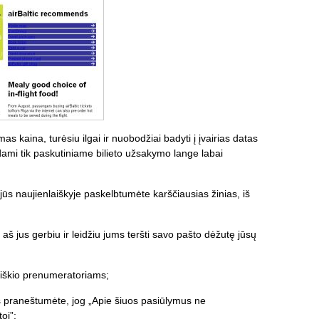
s kaina, turėsiu ilgai ir nuobodžiai badyti į įvairias datas
edami tik paskutiniame bilieto užsakymo lange labai
u jūs naujienlaiškyje paskelbtumėte karščiausias žinias, iš
 aš jus gerbiu ir leidžiu jums teršti savo pašto dėžutę jūsų
aiškio prenumeratoriams;
jūs praneštumėte, jog „Apie šiuos pasiūlymus ne
oj”;