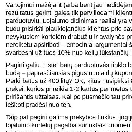
Vartojimui mažėjant (arba bent jau nedidėjant
rezultatus gerinti galės tik perviliodami klient
parduotuvių. Lojalumo didinimas realiai yra 
būdų prisirišti plaukiojančius klientus prie s
nevykusiom kortelėm drabužių ir avalynės p
nereikėtų apsiriboti – emociniai argumentai 
svarbesni už tuos 10% nuo kelių tūkstančių li
Pagirti galiu „Este” batų parduotuvės tinklo 
būdą – paprasčiausias pigus nuolaidų kupona
Perki batus už 400 litų? OK, kitus nusipirksi 8
prekei, kurios prireikia 1-2 kartus per metus t
pririšantis užtaisas. Kai po pusmečio tau prir
ieškoti pradėsi nuo ten.
Taip pat pagirti galima prekybos tinklus, jog j
lojalumo kortelių pagalba surinktais duomeni