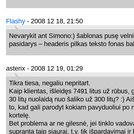
Flashy
- 2008 12 18, 21:50
Nevarykit ant Simono:) šablonas pusę velni
pasidarys – headeris pilkas teksto fonas balt
asterix - 2008 12 19, 01:29
Tikra tiesa, negaliu nepritart.
Kaip klientas, išleidęs 7491 litus už rūbus, g
30 litų nuolaidą nuo šaliko už 300 litų? :) A
to, kad gali parodyt kokiam pavyduoliui po 
kortelę.
Bet problema ar ne gilesnė, jei tinklo vadov
supranta taip siaurai, t.y. tik išpardavimai i