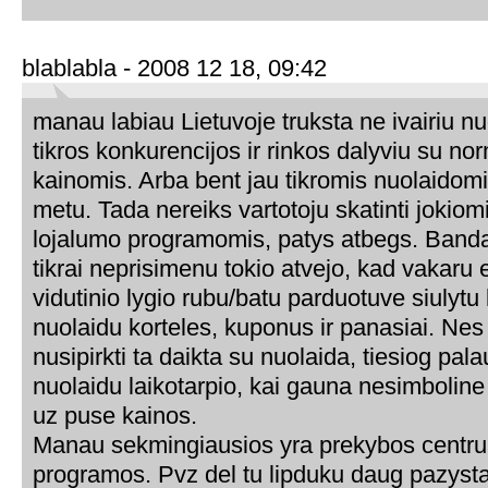
blablabla - 2008 12 18, 09:42
manau labiau Lietuvoje truksta ne ivairiu nuo
tikros konkurencijos ir rinkos dalyviu su no
kainomis. Arba bent jau tikromis nuolaidom
metu. Tada nereiks vartotoju skatinti jokio
lojalumo programomis, patys atbegs. Bandau
tikrai neprisimenu tokio atvejo, kad vakaru 
vidutinio lygio rubu/batu parduotuve siulytu
nuolaidu korteles, kuponus ir panasiai. Nes
nusipirkti ta daikta su nuolaida, tiesiog palau
nuolaidu laikotarpio, kai gauna nesimboline
uz puse kainos.
Manau sekmingiausios yra prekybos centru
programos. Pvz del tu lipduku daug pazysta