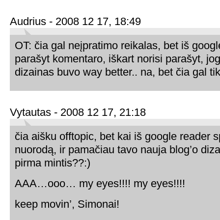
Audrius - 2008 12 17, 18:49
OT: čia gal neįpratimo reikalas, bet iš googl
parašyt komentaro, iškart norisi parašyt, jo
dizainas buvo way better.. na, bet čia gal ti
Vytautas - 2008 12 17, 21:18
čia aišku offtopic, bet kai iš google reader 
nuorodą, ir pamačiau tavo nauja blog’o di
pirma mintis??:)
AAA…ooo… my eyes!!!! my eyes!!!!
keep movin’, Simonai!