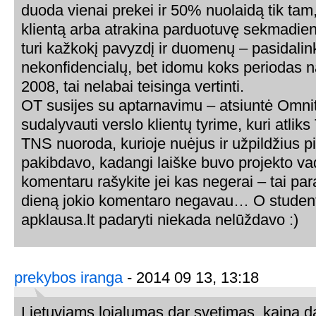
duoda vienai prekei ir 50% nuolaidą tik tam, 
klientą arba atrakina parduotuvę sekmadienį
turi kažkokį pavyzdį ir duomenų – pasidalink
nekonfidencialų, bet idomu koks periodas na
2008, tai nelabai teisinga vertinti.
OT susijes su aptarnavimu – atsiuntė Omni
sudalyvauti verslo klientų tyrime, kuri atlik
TNS nuoroda, kurioje nuėjus ir užpildžius p
pakibdavo, kadangi laiške buvo projekto va
komentaru rašykite jei kas negerai – tai par
dieną jokio komentaro negavau… O studentų
apklausa.lt padaryti niekada nelūždavo :)
prekybos iranga
- 2014 09 13, 13:18
Lietuviams lojalumas dar svetimas, kaina d