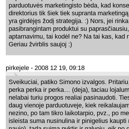
parduotuvės marketingisto bėda, kad konse
direktorius tik šiek tiek supranta marketingą
yra girdėjęs žodį strategija. :) Nors, jei rink
pasibrangintam produktui su paprasčiausiu, 
aptarnavimu, tai kodėl ne? Na tai kas, kad r
Geriau žvirblis saujoj :)
pirkejele - 2008 12 19, 09:18
Sveikuciai, patiko Simono izvalgos. Pritariu.
perka perka ir perka… (deja), taciau lojalu
nelabai turiu progos realiai pasinaudoti. Ti
daug vienoje parduotuveje, kiek reikalaujam
nezino, po tam tikro laikotarpio, pvz., po me
isleista suma nusinulina ir pinigelius kaupti 
naujo). tada suima pyktis ir galvoju, eik po