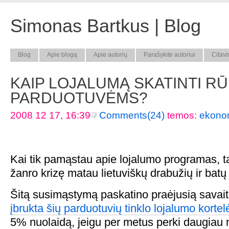
Simonas Bartkus | Blog
Blog
Apie blogą
Apie autorių
Parašykite autoriui
Citavi
KAIP LOJALUMĄ SKATINTI RŪ
PARDUOTUVĖMS?
2008 12 17, 16:39
Comments(24)
temos:
ekono
Kai tik pamąstau apie lojalumo programas, tai
žanro krizę matau lietuviškų drabužių ir batų
Šitą susimąstymą paskatino praėjusią savai
įbrukta šių parduotuvių tinklo lojalumo kortel
5% nuolaidą, jeigu per metus perki daugiau n