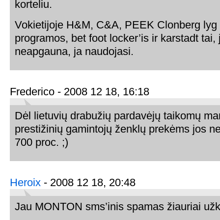
korteliu.
Vokietijoje H&M, C&A, PEEK Clonberg lyg ir
programos, bet foot locker’is ir karstadt tai, 
neapgauna, ja naudojasi.
Frederico - 2008 12 18, 16:18
Dėl lietuvių drabužių pardavėjų taikomų mar
prestižinių gamintojų ženklų prekėms jos ne
700 proc. ;)
Heroix
- 2008 12 18, 20:48
Jau MONTON sms’inis spamas žiauriai užk