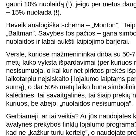
gauni 10% nuolaidą (!), jeigu per metus daug
– 15% nuolaida (!).
Beveik analogiška schema – „Monton”. Taip p
„Baltman”. Savybės tos pačios – gana simb
nuolaidos ir labai aukšti laipiojimo barjerai.
Versle, kuriose mažmenininkai dirba su 50
metų laiko vyksta išpardavimai (per kuriuos 
nesisumuoja, o kai kur net pirktos prekės i
laikotarpiu neįsiskaito į lojalumo laiptams perl
sumą), o dar 50% metų laiko būna simbolinių 
kalėdinės, tai savaitgalinės, tai šiaip prekių
kuriuos, be abejo, „nuolaidos nesisumuoja”.
Gerbiameji, ar tai veikia? Ar jūs naudojatės k
avalynės prekybos tinklų lojalumo programa
kad ne „kažkur turiu kortelę”, o naudojate p