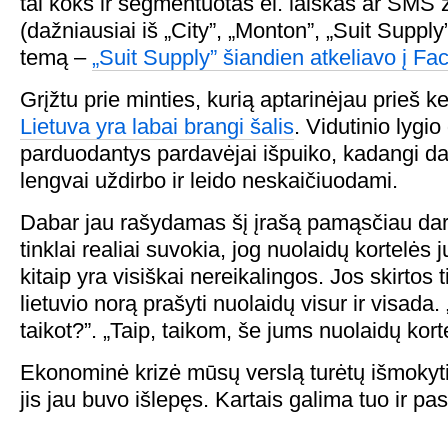
tai koks ir segmentuotas el. laiškas ar SMS 
(dažniausiai iš „City”, „Monton”, „Suit Supply
temą –
„Suit Supply” šiandien atkeliavo į F
Grįžtu prie minties, kurią aptarinėjau prieš k
Lietuva yra labai brangi šalis
. Vidutinio lygio
parduodantys pardavėjai išpuiko, kadangi dau
lengvai uždirbo ir leido neskaičiuodami.
Dabar jau rašydamas šį įrašą pamąsčiau dar
tinklai realiai suvokia, jog nuolaidų kortelės j
kitaip yra visiškai nereikalingos. Jos skirtos t
lietuvio norą prašyti nuolaidų visur ir visada
taikot?”. „Taip, taikom, še jums nuolaidų korte
Ekonominė krizė mūsų verslą turėtų išmokyt
jis jau buvo išlepęs. Kartais galima tuo ir pas