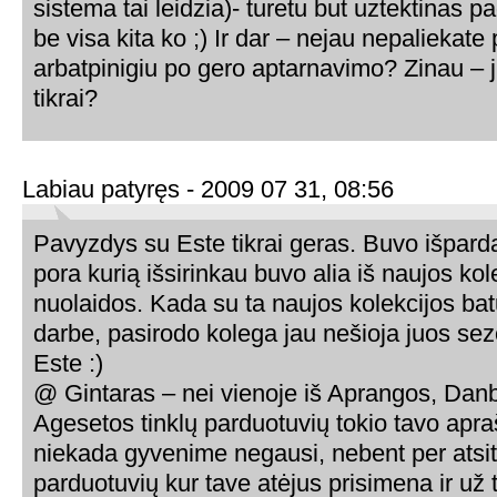
sistema tai leidzia)- turetu but uztektinas 
be visa kita ko ;) Ir dar – nejau nepaliekat
arbatpinigiu po gero aptarnavimo? Zinau –
tikrai?
Labiau patyręs - 2009 07 31, 08:56
Pavyzdys su Este tikrai geras. Buvo išpard
pora kurią išsirinkau buvo alia iš naujos kol
nuolaidos. Kada su ta naujos kolekcijos ba
darbe, pasirodo kolega jau nešioja juos sez
Este :)
@ Gintaras – nei vienoje iš Aprangos, Danb
Agesetos tinklų parduotuvių tokio tavo apra
niekada gyvenime negausi, nebent per atsit
parduotuvių kur tave atėjus prisimena ir už t