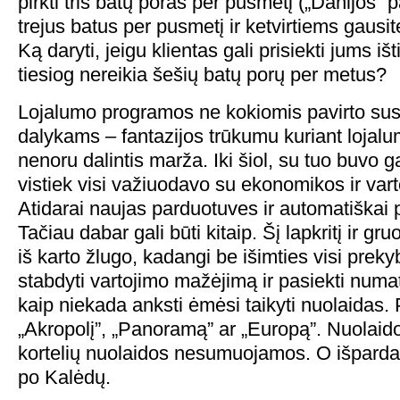
pirkti tris batų poras per pusmetį („Danijos” 
trejus batus per pusmetį ir ketvirtiems gausite
Ką daryti, jeigu klientas gali prisiekti jums i
tiesiog nereikia šešių batų porų per metus?
Lojalumo programos ne kokiomis pavirto sus
dalykams – fantazijos trūkumu kuriant lojalu
nenoru dalintis marža. Iki šiol, su tuo buvo 
vistiek visi važiuodavo su ekonomikos ir var
Atidarai naujas parduotuves ir automatiškai
Tačiau dabar gali būti kitaip. Šį lapkritį ir gr
iš karto žlugo, kadangi be išimties visi preky
stabdyti vartojimo mažėjimą ir pasiekti numat
kaip niekada anksti ėmėsi taikyti nuolaidas. 
„Akropolį”, „Panoramą” ar „Europą”. Nuolaid
kortelių nuolaidos nesumuojamos. O išpardav
po Kalėdų.