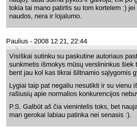
tokia tai mano patirtis su tom kortelem :) jei
naudos, nera ir lojalumo.
Paulius - 2008 12 21, 22:44
Visiškai sutinku su paskutine autoriaus past
sunkmetis išmokys mūsų verslininkus šiek 
bent jau kol kas tikrai šiltnamio sąlygomis 
Lygiai taip pat negaliu nesutikti ir su vienu 
rašiusių apie normalios konkurencijos nebu
P.S. Galbūt aš čia vienintelis toks, bet nau
man gerokai labiau patinka nei senasis :).