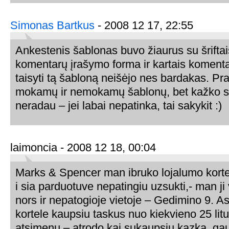
Simonas Bartkus
- 2008 12 17, 22:55
Ankestenis šablonas buvo žiaurus su šrifta
komentarų įrašymo forma ir kartais koment
taisyti tą šabloną neišėjo nes bardakas. Pr
mokamų ir nemokamų šablonų, bet kažko s
neradau – jei labai nepatinka, tai sakykit :)
laimoncia - 2008 12 18, 00:04
Marks & Spencer man ibruko lojalumo kortel
i sia parduotuve nepatingiu uzsukti,- man ji 
nors ir nepatogioje vietoje – Gedimino 9. As
kortele kaupsiu taskus nuo kiekvieno 25 litu
atsimenu – atrodo kai sukaupsiu kazka, ga