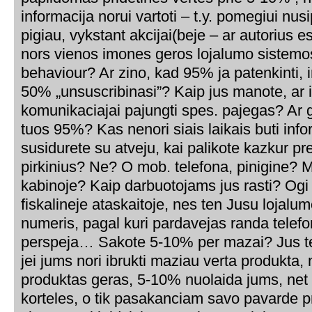
informacija norui vartoti – t.y. pomegiui nusi
pigiau, vykstant akcijai(beje – ar autorius e
nors vienos imones geros lojalumo sistemos
behaviour? Ar zino, kad 95% ja patenkinti, ir
50% „unsuscribinasi”? Kaip jus manote, a
komunikaciajai pajungti spes. pajegas? Ar g
tuos 95%? Kas nenori siais laikais buti inf
susidurete su atveju, kai palikote kazkur p
pirkinius? Ne? O mob. telefona, pinigine? 
kabinoje? Kaip darbuotojams jus rasti? Og
fiskalineje ataskaitoje, nes ten Jusu lojalum
numeris, pagal kuri pardavejas randa telefon
perspeja… Sakote 5-10% per mazai? Jus tei
jei jums nori ibrukti maziau verta produkta, n
produktas geras, 5-10% nuolaida jums, net
korteles, o tik pasakanciam savo pavarde p