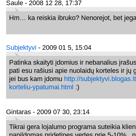
Saule - 2008 12 28, 17:37
Hm… ka reiskia ibruko? Nenorejot, bet jega
Subjektyvi
- 2009 01 5, 15:04
Patinka skaityti įdomius ir nebanalius įrašu
pati esu rašiusi apie nuolaidų korteles ir j
jei bus kam įdomu
http://subjektyvi.blogas.
korteliu-ypatumai.html
:)
Gintaras - 2009 07 30, 23:14
Tikrai gera lojalumo programa suteikia klien
papildomas pridetines vertes prie 5-10% , n