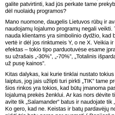
galite patvirtinti, kad jūs perkate tame preky
dėl nuolaidų programos?
Mano nuomone, daugelis Lietuvos rūbų ir ava
naudojamų lojalumo programų negali veikti. 
nauda klientams yra simbolinio dydžio, kad 
vertė ir dėl jos rinktumeis Y, o ne X. Veikia i
efektas – tokio tipo parduotuvėse esame įpra
su užrašais „-30%”, „-70%”, „Totalinis išpard
už pusę kainos”.
Kitas dalykas, kai kurie tinklai nustato toki
laiptus, jog jais užlipti turi pirkti „TIK” tame 
šios rinkos yra tokios, kad būtų įmanoma pas
lojalumą prekės ženklui. Ar kas nors dėvite t
avite tik „Salamander” batus ir naudojate tik
Ko gero, kad ne. Keistas ir batų pardavėjų no