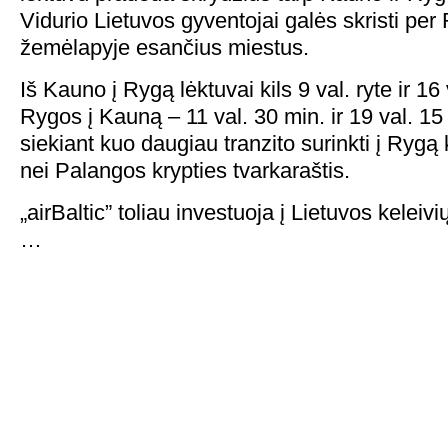
Vidurio Lietuvos gyventojai galės skristi per R
žemėlapyje esančius miestus.
Iš Kauno į Rygą lėktuvai kils 9 val. ryte ir 16
Rygos į Kauną – 11 val. 30 min. ir 19 val. 15
siekiant kuo daugiau tranzito surinkti į Rygą
nei Palangos krypties tvarkaraštis.
„airBaltic” toliau investuoja į Lietuvos kelei
…