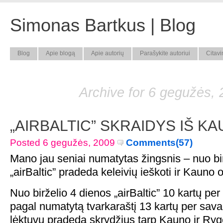
Simonas Bartkus | Blog
Blog
Apie blogą
Apie autorių
Parašykite autoriui
Citavi
Archive for 6 gegužės,
„AIRBALTIC” SKRAIDYS IŠ KA
Posted 6 gegužės, 2009
Comments(57)
Mano jau seniai numatytas žingsnis – nuo bi
„airBaltic” pradeda keleivių ieškoti ir Kauno 
Nuo birželio 4 dienos „airBaltic” 10 kartų per
pagal numatytą tvarkaraštį 13 kartų per sava
lėktuvu pradeda skrydžius tarp Kauno ir Ryg