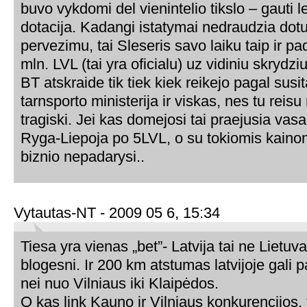
buvo vykdomi del vienintelio tikslo – gauti l
dotacija. Kadangi istatymai nedraudzia dotuo
pervezimu, tai Sleseris savo laiku taip ir p
mln. LVL (tai yra oficialu) uz vidiniu skrydzi
BT atskraide tik tiek kiek reikejo pagal susi
tarnsporto ministerija ir viskas, nes tu reisu
tragiski. Jei kas domejosi tai praejusia vasa
Ryga-Liepoja po 5LVL, o su tokiomis kaino
biznio nepadarysi..
Vytautas-NT - 2009 05 6, 15:34
Tiesa yra vienas „bet”- Latvija tai ne Lietuva
blogesni. Ir 200 km atstumas latvijoje gali p
nei nuo Vilniaus iki Klaipėdos.
O kas link Kauno ir Vilniaus konkurencijos, 