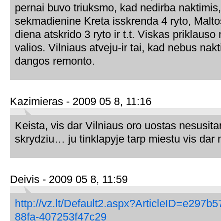
pernai buvo triuksmo, kad nedirba naktimis,
sekmadienine Kreta isskrenda 4 ryto, Malto
diena atskrido 3 ryto ir t.t. Viskas priklauso
valios. Vilniaus atveju-ir tai, kad nebus nak
dangos remonto.
Kazimieras - 2009 05 8, 11:16
Keista, vis dar Vilniaus oro uostas nesusit
skrydziu… ju tinklapyje tarp miestu vis dar
Deivis - 2009 05 8, 11:59
http://vz.lt/Default2.aspx?ArticleID=e297b
88fa-407253f47c29