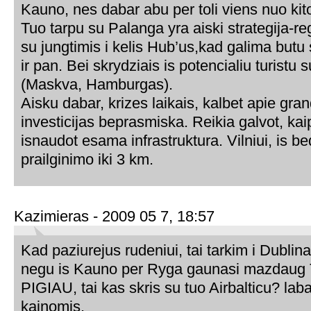
Kauno, nes dabar abu per toli viens nuo kit
Tuo tarpu su Palanga yra aiski strategija-re
su jungtimis i kelis Hub’us,kad galima butu
ir pan. Bei skrydziais is potencialiu turistu 
(Maskva, Hamburgas).
Aisku dabar, krizes laikais, kalbet apie gra
investicijas beprasmiska. Reikia galvot, kai
isnaudot esama infrastruktura. Vilniui, is b
prailginimo iki 3 km.
Kazimieras - 2009 05 7, 18:57
Kad paziurejus rudeniui, tai tarkim i Dublina
negu is Kauno per Ryga gaunasi mazdau
PIGIAU, tai kas skris su tuo Airbalticu? lab
kainomis.