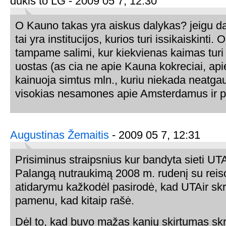
dukis to LG - 2009 05 7, 12:30
O Kauno takas yra aiskus dalykas? jeigu da
tai yra institucijos, kurios turi issikaiskinti. 
tampame salimi, kur kiekvienas kaimas turi 
uostas (as cia ne apie Kauna kokreciai, apie
kainuoja simtus mln., kuriu niekada neatga
visokias nesamones apie Amsterdamus ir p
Augustinas Žemaitis
- 2009 05 7, 12:31
Prisiminus straipsnius kur bandyta sieti UTA
Palangą nutraukimą 2008 m. rudenį su rei
atidarymu kažkodėl pasirodė, kad UTAir skr
pamenu, kad kitaip rašė.
Dėl to, kad buvo mažas kanių skirtumas skr