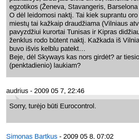
egzotikos (Ženeva, Stavangeris, Barselona ir 
O dėl leidomosi naktį. Tai kiek suprantu oro
miestų tai kažkaip draudžiama (Vilniaus atve
pavyzdžiui kurortai Tunisas ir Kipras didži
ženklus rodo būtent naktį. Kažkada iš Vilni
buvo išvis kelblu patekt…
Beje, dėl Skyways kas nors girdėt? ar tiesi
(penktadienio) laukiam?
audrius - 2009 05 7, 22:46
Sorry, turėjo būti Eurocontrol.
Simonas Bartkus
- 2009 05 8, 07:02