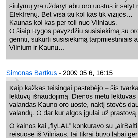
siūlymų yra uždaryt abu oro uostus ir satyt 
Elektrėnų. Bet visa tai kol kas tik vizijos…
Kaunas kol kas per toli nuo Vilniaus.
O šiaip Rygos pavyzdžiu susisiekimą su oro
gerinti, sukurti susisiekimą tarpmiestiniais 
Vilnium ir Kaunu…
Simonas Bartkus
- 2009 05 6, 16:15
Kaip kažkas teisingai pastebėjo – šis tvarka
lėktuvų išnaudojimą. Dienos metu lėktuvas
valandas Kauno oro uoste, naktį stovės dau
valandų. O dar kur algos įgulai už prastovą.
O kainos kai „flyLAL” konkuravo su „airBalti
reisuose iš Vilniaus, tai tikrai buvo labai g