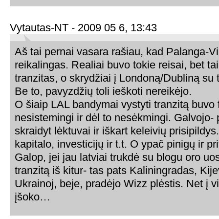
Vytautas-NT - 2009 05 6, 13:43
Aš tai pernai vasara rašiau, kad Palanga-Vi
reikalingas. Realiai buvo tokie reisai, bet ta
tranzitas, o skrydžiai į Londoną/Dubliną su
Be to, pavyzdžių toli ieškoti nereikėjo.
O šiaip LAL bandymai vystyti tranzitą buvo 
nesistemingi ir dėl to nesėkmingi. Galvojo-
skraidyt lėktuvai ir iškart keleivių prisipildy
kapitalo, investicijų ir t.t. O ypač pinigų ir pr
Galop, jei jau latviai trukdė su blogu oro uo
tranzitą iš kitur- tas pats Kaliningradas, Kij
Ukrainoj, beje, pradėjo Wizz plėstis. Net į v
įšoko…