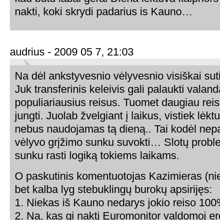
nakti, koki skrydi padarius is Kauno…
audrius - 2009 05 7, 21:03
Na dėl ankstyvesnio vėlyvesnio visiškai su
Juk transferinis keleivis gali palaukti valanda
populiariausius reisus. Tuomet daugiau rei
jungti. Juolab žvelgiant į laikus, vistiek lėk
nebus naudojamas tą dieną.. Tai kodėl nep
vėlyvo grįžimo sunku suvokti… Slotų problem
sunku rasti logiką tokiems laikams.
O paskutinis komentuotojas Kazimieras (ni
bet kalba lyg stebuklingų burokų apsirijęs:
1. Niekas iš Kauno nedarys jokio reiso 100% 
2. Na, kas gi naktį Euromonitor valdomoj er