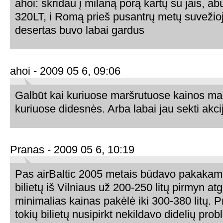
ahoi: skridau į milaną porą kartų su jais, a
320LT, i Romą prieš pusantrų metų suvežio
desertas buvo labai gardus
ahoi - 2009 05 6, 09:06
Galbūt kai kuriuose maršrutuose kainos ma
kuriuose didesnės. Arba labai jau sekti akcij
Pranas - 2009 05 6, 10:19
Pas airBaltic 2005 metais būdavo pakakam
bilietų iš Vilniaus už 200-250 litų pirmyn atg
minimalias kainas pakėlė iki 300-380 litų. P
tokių bilietų nusipirkt nekildavo didelių prob