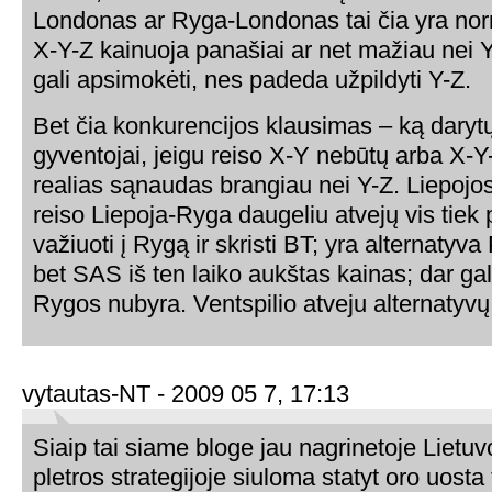
Londonas ar Ryga-Londonas tai čia yra norm
X-Y-Z kainuoja panašiai ar net mažiau nei 
gali apsimokėti, nes padeda užpildyti Y-Z.
Bet čia konkurencijos klausimas – ką daryt
gyventojai, jeigu reiso X-Y nebūtų arba X-Y
realias sąnaudas brangiau nei Y-Z. Liepojo
reiso Liepoja-Ryga daugeliu atvejų vis tiek
važiuoti į Rygą ir skristi BT; yra alternatyv
bet SAS iš ten laiko aukštas kainas; dar gal
Rygos nubyra. Ventspilio atveju alternatyv
vytautas-NT - 2009 05 7, 17:13
Siaip tai siame bloge jau nagrinetoje Lietuv
pletros strategijoje siuloma statyt oro uosta 