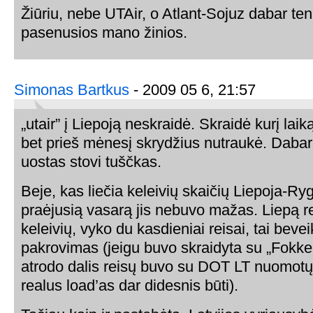
Žiūriu, nebe UTAir, o Atlant-Sojuz dabar ten
pasenusios mano žinios.
Simonas Bartkus
- 2009 05 6, 21:57
„utair” į Liepoją neskraidė. Skraidė kurį laik
bet prieš mėnesį skrydžius nutraukė. Dabar
uostas stovi tuščkas.
Beje, kas liečia keleivių skaičių Liepoja-Ryg
praėjusią vasarą jis nebuvo mažas. Liepą re
keleivių, vyko du kasdieniai reisai, tai beve
pakrovimas (jeigu buvo skraidyta su „Fokke
atrodo dalis reisų buvo su DOT LT nuomotų
realus load’as dar didesnis būti).