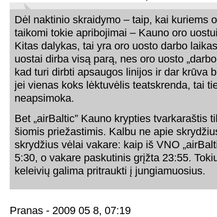
Dėl naktinio skraidymo – taip, kai kuriems 
taikomi tokie apribojimai – Kauno oro uostui
Kitas dalykas, tai yra oro uosto darbo laikas
uostai dirba visą parą, nes oro uosto „darbo 
kad turi dirbti apsaugos linijos ir dar krūva
jei vienas koks lėktuvėlis teatskrenda, tai ti
neapsimoka.
Bet „airBaltic” Kauno krypties tvarkaraštis t
šiomis priežastimis. Kalbu ne apie skrydžius
skrydžius vėlai vakare: kaip iš VNO „airBalti
5:30, o vakare paskutinis grįžta 23:55. Tok
keleivių galima pritraukti į jungiamuosius.
Pranas - 2009 05 8, 07:19