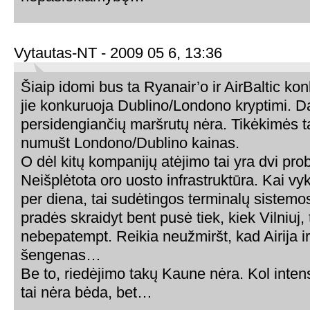
Vytautas-NT - 2009 05 6, 13:36
Šiaip idomi bus ta Ryanair’o ir AirBaltic kon
jie konkuruoja Dublino/Londono kryptimi. D
persidengiančių maršrutų nėra. Tikėkimės t
numušt Londono/Dublino kainas.
O dėl kitų kompanijų atėjimo tai yra dvi pr
Neišplėtota oro uosto infrastruktūra. Kai vy
per diena, tai sudėtingos terminalų sistemos 
pradės skraidyt bent pusė tiek, kiek Vilniuj, t
nebepatempt. Reikia neužmiršt, kad Airija ir
šengenas…
Be to, riedėjimo takų Kaune nėra. Kol int
tai nėra bėda, bet…