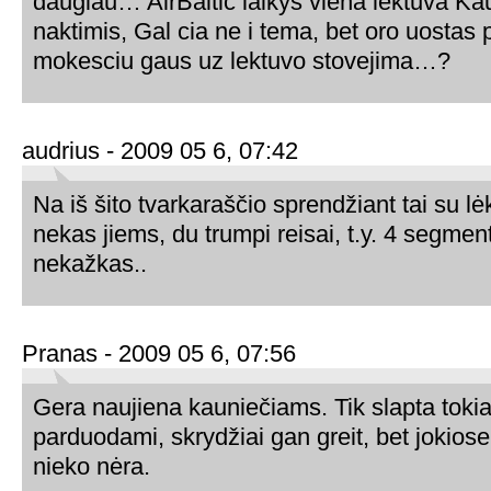
daugiau… AirBaltic laikys viena lektuva Ka
naktimis, Gal cia ne i tema, bet oro uostas
mokesciu gaus uz lektuvo stovejima…?
audrius - 2009 05 6, 07:42
Na iš šito tvarkaraščio sprendžiant tai su 
nekas jiems, du trumpi reisai, t.y. 4 segmen
nekažkas..
Pranas - 2009 05 6, 07:56
Gera naujiena kauniečiams. Tik slapta tokia 
parduodami, skrydžiai gan greit, bet jokios
nieko nėra.