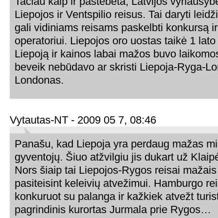
Tačiau kaip ir pastebėta, Latvijos vyriausy
Liepojos ir Ventspilio reisus. Tai daryti lei
gali vidiniams reisams paskelbti konkursą ir
operatoriui. Liepojos oro uostas taikė 1 lato 
Liepoją ir kainos labai mažos buvo laikomo
beveik nebūdavo ar skristi Liepoja-Ryga-L
Londonas.
Vytautas-NT - 2009 05 7, 08:46
Panašu, kad Liepoja yra perdaug mažas mi
gyventojų. Šiuo atžvilgiu jis dukart už Klai
Nors šiaip tai Liepojos-Rygos reisai mažais 
pasiteisint keleivių atvežimui. Hamburgo re
konkuruot su palanga ir kažkiek atvežt turistų
pagrindinis kurortas Jurmala prie Rygos…