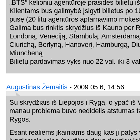
„BTS“ kelionių agentūroje prasidės bilietų i
Klientams bus galimybė įsigyti bilietus po 19
pusę (20 litų agentūros aptarnavimo mokest
Galima bus rinktis skrydžius iš Kauno per 
Londoną, Veneciją, Stambulą, Amsterdamą, 
Ciurichą, Berlyną, Hanoverį, Hamburgą, Diu
Miuncheną.
Bilietų pardavimas vyks nuo 22 val. iki 3 val
Augustinas Žemaitis
- 2009 05 6, 14:56
Su skrydžiais iš Liepojos į Rygą, o ypač iš 
manau problema buvo nedidelis atstumas tar
Rygos.
Esant realiems įkainiams daug kas jį patys 