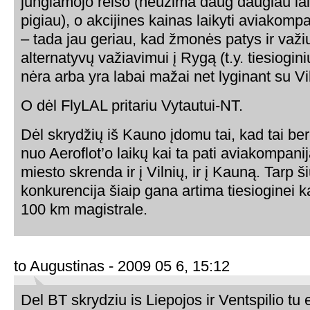
jungiamojo reiso (neužima daug daugiau lai
pigiau), o akcijines kainas laikyti aviakom
– tada jau geriau, kad žmonės patys ir važi
alternatyvų važiavimui į Rygą (t.y. tiesioginių
nėra arba yra labai mažai net lyginant su Vi
O dėl FlyLAL pritariu Vytautui-NT.
Dėl skrydžių iš Kauno įdomu tai, kad tai be
nuo Aeroflot’o laikų kai ta pati aviakompanij
miesto skrenda ir į Vilnių, ir į Kauną. Tarp š
konkurencija šiaip gana artima tiesioginei 
100 km magistrale.
to Augustinas - 2009 05 6, 15:12
Del BT skrydziu is Liepojos ir Ventspilio tu 