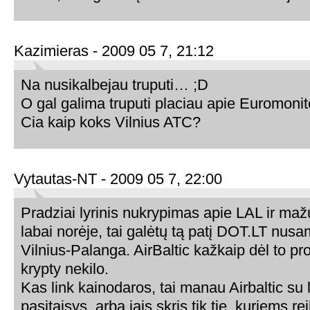
Kazimieras - 2009 05 7, 21:12
Na nusikalbejau truputi… ;D
O gal galima truputi placiau apie Euromonit
Cia kaip koks Vilnius ATC?
Vytautas-NT - 2009 05 7, 22:00
Pradziai lyrinis nukrypimas apie LAL ir maž
labai norėje, tai galėtų tą patį DOT.LT nusam
Vilnius-Palanga. AirBaltic kažkaip dėl to p
krypty nekilo.
Kas link kainodaros, tai manau Airbaltic su 
pasitaisys, arba jais skris tik tie, kuriems re