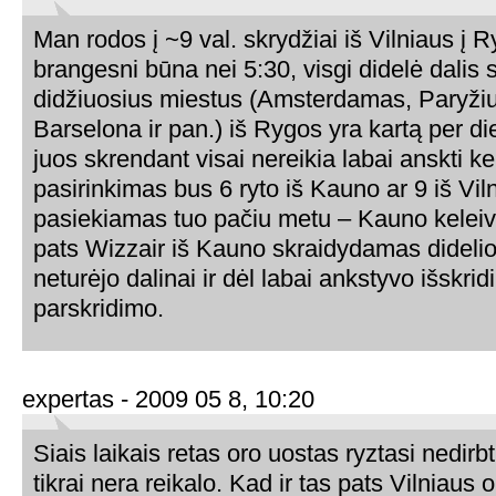
Man rodos į ~9 val. skrydžiai iš Vilniaus į 
brangesni būna nei 5:30, visgi didelė dalis s
didžiuosius miestus (Amsterdamas, Paryži
Barselona ir pan.) iš Rygos yra kartą per die
juos skrendant visai nereikia labai anskti kel
pasirinkimas bus 6 ryto iš Kauno ar 9 iš Viln
pasiekiamas tuo pačiu metu – Kauno keleivi
pats Wizzair iš Kauno skraidydamas dideli
neturėjo dalinai ir dėl labai ankstyvo išskrid
parskridimo.
expertas - 2009 05 8, 10:20
Siais laikais retas oro uostas ryztasi nedirb
tikrai nera reikalo. Kad ir tas pats Vilniaus 