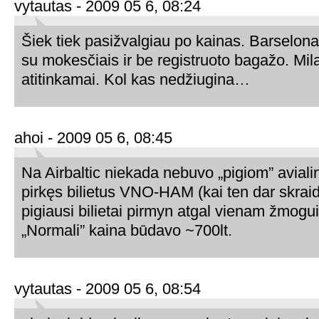
vytautas - 2009 05 6, 08:24
Šiek tiek pasižvalgiau po kainas. Barselo
su mokesčiais ir be registruoto bagažo. Mi
atitinkamai. Kol kas nedžiugina…
ahoi - 2009 05 6, 08:45
Na Airbaltic niekada nebuvo „pigiom” aviali
pirkęs bilietus VNO-HAM (kai ten dar skraid
pigiausi bilietai pirmyn atgal vienam žmogu
„Normali” kaina būdavo ~700lt.
vytautas - 2009 05 6, 08:54