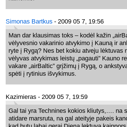
Simonas Bartkus
- 2009 05 7, 19:56
Man dar klausimas toks – kodėl kažin „airB
vėlyvesnio vakarinio atvykimo į Kauną ir a
ryte į Rygą? Nes bet kokiu atveju lėktuvas
vėlyvas atvykimas leistų „pagauti” Kauno r
vakare „airBaltic” grįžimų į Rygą, o ankstyvas
spėti į rytinius išvykimus.
Kazimieras - 2009 05 7, 19:59
Gal tai yra Technines kokios kliutys,…. na s
atidare marsruta, na gal ateityje pakeis kan
kad butu labai gerai Diena lektuva kaipnors