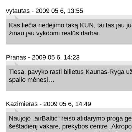
vytautas - 2009 05 6, 13:55
Kas liečia riedėjimo taką KUN, tai tas jau j
žinau jau vykdomi realūs darbai.
Pranas - 2009 05 6, 14:23
Tiesa, pavyko rasti bilietus Kaunas-Ryga už 1
spalio mėnesį…
Kazimieras - 2009 05 6, 14:49
Naujojo „airBaltic“ reiso atidarymo proga g
šeštadienį vakare, prekybos centre „Akropol