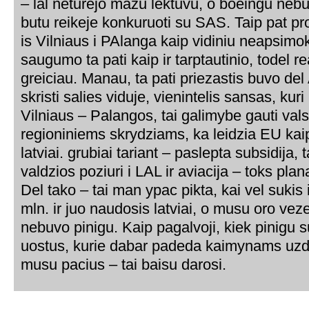
– lal neturejo mazu lektuvu, o boeingu nebut
butu reikeje konkuruoti su SAS. Taip pat pr
is Vilniaus i PAlanga kaip vidiniu neapsimok
saugumo ta pati kaip ir tarptautinio, todel r
greiciau. Manau, ta pati priezastis buvo de
skristi salies viduje, vienintelis sansas, kuri
Vilniaus – Palangos, tai galimybe gauti vals
regioniniems skrydziams, ka leidzia EU kaip 
latviai. grubiai tariant – paslepta subsidija,
valdzios poziuri i LAL ir aviacija – toks pla
Del tako – tai man ypac pikta, kai vel sukis
mln. ir juo naudosis latviai, o musu oro vez
nebuvo pinigu. Kaip pagalvoji, kiek pinigu 
uostus, kurie dabar padeda kaimynams uzdir
musu pacius – tai baisu darosi.