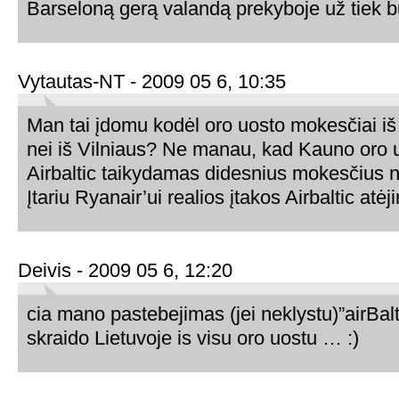
Barseloną gerą valandą prekyboje už tiek b
Vytautas-NT - 2009 05 6, 10:35
Man tai įdomu kodėl oro uosto mokesčiai iš
nei iš Vilniaus? Ne manau, kad Kauno oro 
Airbaltic taikydamas didesnius mokesčius n
Įtariu Ryanair’ui realios įtakos Airbaltic at
Deivis - 2009 05 6, 12:20
cia mano pastebejimas (jei neklystu)”airBalt
skraido Lietuvoje is visu oro uostu … :)