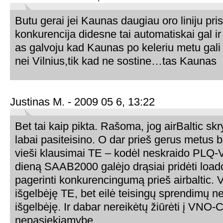
Butu gerai jei Kaunas daugiau oro liniju prisiv
konkurencija didesne tai automatiskai gal ir 
as galvoju kad Kaunas po keleriu metu gali 
nei Vilnius,tik kad ne sostine…tas Kaunas
Justinas M. - 2009 05 6, 13:22
Bet tai kaip pikta. Rašoma, jog airBaltic s
labai pasiteisino. O dar prieš gerus metus
vieši klausimai TE – kodėl neskraido PLQ
dieną SAAB2000 galėjo drąsiai pridėti loado
pagerinti konkurencingumą prieš airbaltic. V
išgelbėję TE, bet eilė teisingų sprendimų n
išgelbėję. Ir dabar nereikėtų žiūrėti į VNO-
nepasiekiamybę…