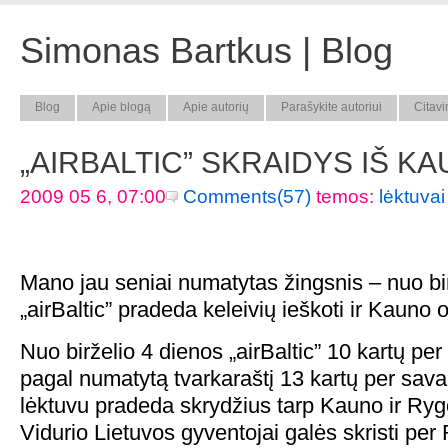
Simonas Bartkus | Blog
Blog
Apie blogą
Apie autorių
Parašykite autoriui
Citavi
„AIRBALTIC” SKRAIDYS IŠ KA
2009 05 6, 07:00
Comments(57)
temos:
lėktuvai
Mano jau seniai numatytas žingsnis – nuo bi
„airBaltic” pradeda keleivių ieškoti ir Kauno 
Nuo birželio 4 dienos „airBaltic” 10 kartų per
pagal numatytą tvarkaraštį 13 kartų per sava
lėktuvu pradeda skrydžius tarp Kauno ir Ryg
Vidurio Lietuvos gyventojai galės skristi per R