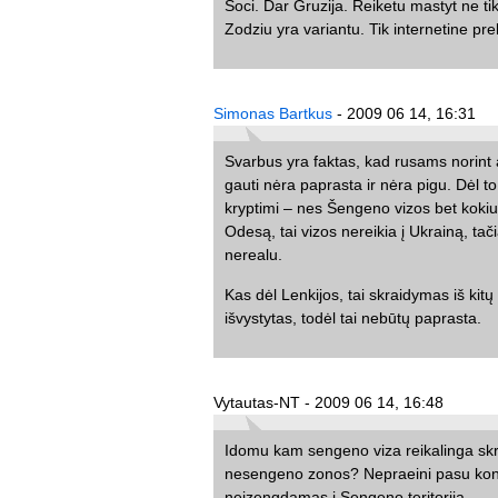
Soci. Dar Gruzija. Reiketu mastyt ne tik 
Zodziu yra variantu. Tik internetine p
Simonas Bartkus
- 2009 06 14, 16:31
Svarbus yra faktas, kad rusams norint a
gauti nėra paprasta ir nėra pigu. Dėl 
kryptimi – nes Šengeno vizos bet kokiu a
Odesą, tai vizos nereikia į Ukrainą, ta
nerealu.
Kas dėl Lenkijos, tai skraidymas iš kit
išvystytas, todėl tai nebūtų paprasta.
Vytautas-NT - 2009 06 14, 16:48
Idomu kam sengeno viza reikalinga sk
nesengeno zonos? Nepraeini pasu kontr
neizengdamas i Sengeno teritorija…