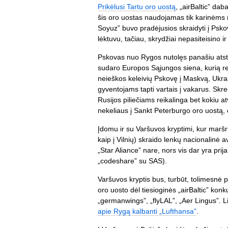
Prikėlusi Tartu oro uostą
, „airBaltic” da
šis oro uostas naudojamas tik karinėms 
Soyuz” buvo pradėjusios skraidyti į Ps
lėktuvu, tačiau, skrydžiai nepasiteisino ir
Pskovas nuo Rygos nutolęs panašiu atstu
sudaro Europos Sąjungos siena, kurią reik
neieškos keleivių Pskovę į Maskvą, Ukrain
gyventojams tapti vartais į vakarus. Skr
Rusijos piliečiams reikalinga bet kokiu a
nekeliaus į Sankt Peterburgo oro uostą, 
Įdomu ir su Varšuvos kryptimi, kur marš
kaip į Vilnių) skraido lenkų nacionalinė 
„Star Aliance” nare, nors vis dar yra pri
„codeshare” su SAS).
Varšuvos kryptis bus, turbūt, tolimesnė 
oro uosto dėl tiesioginės „airBaltic” kon
„germanwings”, „flyLAL”, „Aer Lingus”. Lik
apie Rygą kalbanti „Lufthansa”
.