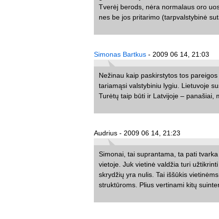
Tverėj berods, nėra normalaus oro uosto
nes be jos pritarimo (tarpvalstybinė suta
Simonas Bartkus
- 2009 06 14, 21:03
Nežinau kaip paskirstytos tos pareigos 
tariamąsi valstybiniu lygiu. Lietuvoje su
Turėtų taip būti ir Latvijoje – panašiai, 
Audrius - 2009 06 14, 21:23
Simonai, tai suprantama, ta pati tvarka 
vietoje. Juk vietinė valdžia turi užtikri
skrydžių yra nulis. Tai iššūkis vietinė
struktūroms. Plius vertinami kitų suint