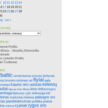
9
10
11
12
13
14
16
17
18
19
20
21
23
24
25
26
27
28
30
eg
Lie »
CHYVAS
hyvas
FILIAI
ebook Profilis
htDiary – Skrydžių Dienoraštis
dreads
 LinkedIn Profilis
ter Čiulbesiai
MOS
rbaltic
amsterdamas
aviacija
berlynas
flylal
ing
briuselis
estonian air
gala
keleivių
kauno oro uostas
ernetas
autai
kino rinka
knygos
kijevas
kino filmas
penhaga
lietuvos ryto televizija
lnk
ndonas
palangos oro
maršrutai
milanas
tas
pasiekiamumas
politika
prekės
rygos oro
ryanair
klai
rinkimai