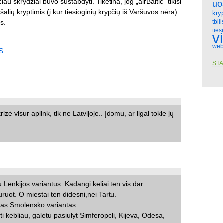
iau skrydžiai buvo sustabdyti. Tikėtina, jog „airBaltic” tikisi
uo
šalių kryptimis (į kur tiesioginių krypčių iš Varšuvos nėra)
kry
s.
tbili
ties
v
web
S
.
STA
zė visur aplink, tik ne Latvijoje.. Įdomu, ar ilgai tokie jų
 Lenkijos variantus. Kadangi keliai ten vis dar
uruot. O miestai ten didesni,nei Tartu.
inas Smolensko variantas.
i kebliau, galetu pasiulyt Simferopoli, Kijeva, Odesa,