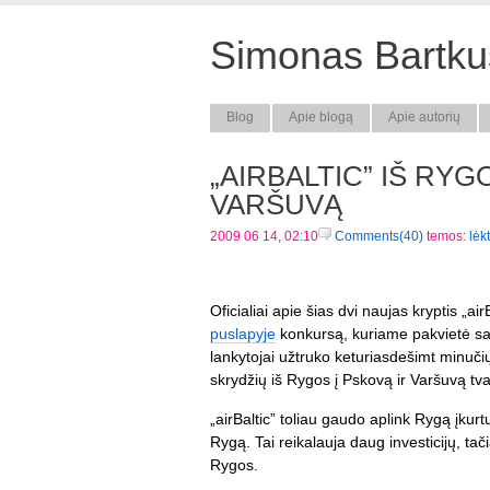
Simonas Bartkus
Blog
Apie blogą
Apie autorių
„AIRBALTIC” IŠ RYG
VARŠUVĄ
2009 06 14, 02:10
Comments(40)
temos:
lėk
Oficialiai apie šias dvi naujas kryptis „
puslapyje
konkursą, kuriame pakvietė sav
lankytojai užtruko keturiasdešimt minučių
skrydžių iš Rygos į Pskovą ir Varšuvą tv
„airBaltic” toliau gaudo aplink Rygą įkurtu
Rygą. Tai reikalauja daug investicijų, tači
Rygos.