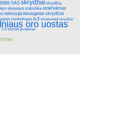
skrydžiai
stas
SAS
skrydžių
stokholmas
skyways
statistika
ptys
televizija
tiesioginiai skrydžiai
sis
tv3
ioginis marketingas
užsakomieji skrydžiai
ilniaus oro uostas
 2.0
wizzair
įkvėpimas
TISTIKA