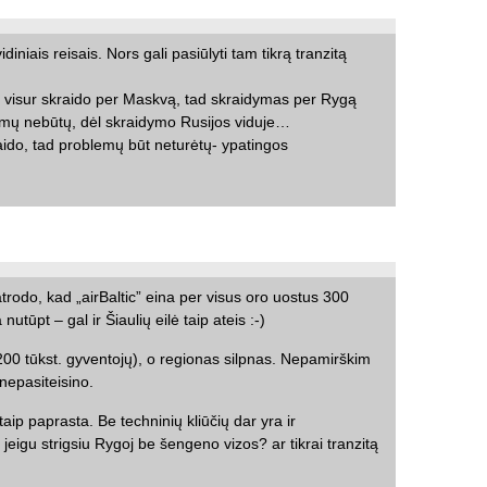
diniais reisais. Nors gali pasiūlyti tam tikrą tranzitą
oj visur skraido per Maskvą, tad skraidymas per Rygą
emų nebūtų, dėl skraidymo Rusijos viduje…
ido, tad problemų būt neturėtų- ypatingos
trodo, kad „airBaltic” eina per visus oro uostus 300
 nutūpt – gal ir Šiaulių eilė taip ateis :-)
200 tūkst. gyventojų), o regionas silpnas. Nepamirškim
nepasiteisino.
ip paprasta. Be techninių kliūčių dar yra ir
 jeigu strigsiu Rygoj be šengeno vizos? ar tikrai tranzitą