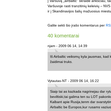
Į Varšuvą „airBaltic” skraidė anksčiau, tač
Varšuvoje rasti tranzitinių keleivių – NVS 
ir į Skandinavijos šalių mažuosius miestu
Galite sekti šio įrašo komentarus per
RS
40 komentarai
njam - 2009 06 14, 14:39
Iš Airbaltic veiksmų kyla jausmas, kad kri
žaidimai truks.
Vytautas-NT - 2009 06 14, 16:22
Siaip tai as kazkada nagrinejau dar rytu
beviltiski,tai galima ten su LOT pakonk
Kalbant apie Rusija,tenm dar svarstyt
Airbaltic be Europos,kur rusams vaziuot