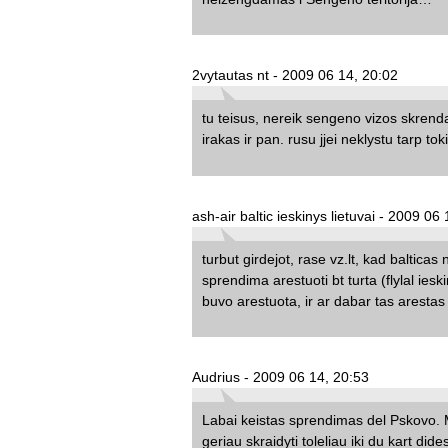
2vytautas nt - 2009 06 14, 20:02
tu teisus, nereik sengeno vizos skrendant
irakas ir pan. rusu jjei neklystu tarp tok
ash-air baltic ieskinys lietuvai - 2009 06
turbut girdejot, rase vz.lt, kad baltica
sprendima arestuoti bt turta (flylal iesk
buvo arestuota, ir ar dabar tas arestas 
Audrius - 2009 06 14, 20:53
Labai keistas sprendimas del Pskovo. 
geriau skraidyti toleliau iki du kart did