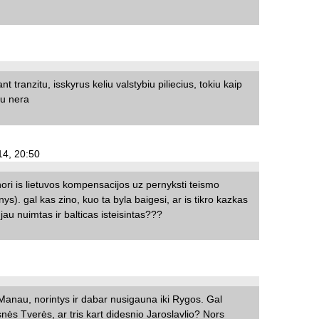
 tranzitu, isskyrus keliu valstybiu piliecius, tokiu kaip
iu nera
 14, 20:50
s nori is lietuvos kompensacijos uz pernyksti teismo
inys). gal kas zino, kuo ta byla baigesi, ar is tikro kazkas
jau nuimtas ir balticas isteisintas???
Manau, norintys ir dabar nusigauna iki Rygos. Gal
esnės Tverės, ar tris kart didesnio Jaroslavlio? Nors