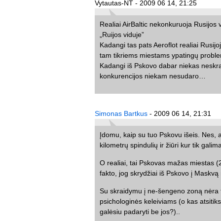
Vytautas-NT - 2009 06 14, 21:25
Realiai AirBaltic nekonkuruoja Rusijos vi
„Ruijos viduje”
Kadangi tas pats Aeroflot realiai Rusij
tam tikriems miestams ypatingų probl
Kadangi iš Pskovo dabar niekas neskra
konkurencijos niekam nesudaro…
Simonas Bartkus
- 2009 06 14, 21:31
Įdomu, kaip su tuo Pskovu išeis. Nes, a
kilometrų spindulių ir žiūri kur tik galima
O realiai, tai Pskovas mažas miestas (
fakto, jog skrydžiai iš Pskovo į Maskvą 
Su skraidymu į ne-šengeno zoną nėra ta
psichologinės keleiviams (o kas atsitiks
galėsiu padaryti be jos?)..