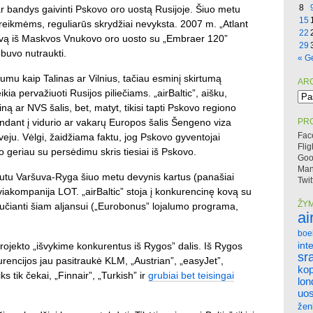
8
bar bandys gaivinti Pskovo oro uostą Rusijoje. Šiuo metu
15
reikmėms, reguliarūs skrydžiai nevyksta. 2007 m. „Atlant
22
kovą iš Maskvos Vnukovo oro uosto su „Embraer 120”
29
 buvo nutraukti.
« G
mu kaip Talinas ar Vilnius, tačiau esminį skirtumą
AR
ia pervažiuoti Rusijos piliečiams. „airBaltic”, aišku,
Arc
ą ar NVS šalis, bet, matyt, tikisi tapti Pskovo regiono
endant į vidurio ar vakarų Europos šalis Šengeno viza
PRO
Fac
tveju. Vėlgi, žaidžiama faktu, jog Pskovo gyventojai
Flig
o geriau su persėdimu skris tiesiai iš Pskovo.
Goo
Mano
rutu Varšuva-Ryga šiuo metu devynis kartus (panašiai
Twit
aviakompanija LOT. „airBaltic” stoja į konkurencinę kovą su
ŽY
jaučianti šiam aljansui („Eurobonus” lojalumo programa,
ai
boe
int
projekto „išvykime konkurentus iš Rygos” dalis. Iš Rygos
sr
kurencijos jau pasitraukė KLM, „Austrian”, „easyJet”,
ko
s tik čekai, „Finnair”, „Turkish” ir
grubiai bet teisingai
lo
uos
žen