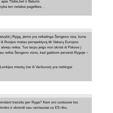
apie Tbilisi,bet ir Batumi.
rekyba ten nelabai pagelbes…
tvykti į Rygą, jiems yra reikalinga Šengeno viza, kuria
to iš Rusijos matau perspektyvą tik Vakarų Europos
tveju reikia. Tuo tarpu jeigu nori skristi iš Pskovo į
čiau reikia Šengeno vizos, kad galėtum persėsti Rygoje –
ų Lenkijos miestų (ne iš Varšuvos) yra neblogai
rendant tranzitu per Ryga? Kam oro uostuose tos
oles ir skrendi sau ramiausiai uz ES ribu,