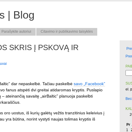
 | Blog
Parašykite autoriui
Citavimo ir publikavimo taisyklės
OS SKRIS Į PSKOVĄ IR
Pr
Pre
tuvai
PAI
airBaltic” dar nepaskelbė. Tačiau paskelbė
savo „Facebook”
SUS
el. 
o fanus atspėti dvi greitai atidaromas kryptis. Puslapio
 – ateinančią savaitę „airBaltic” planuoja paskelbti
Bec
arkaraščius.
KA
s oro uostus, iš kurių galėtų vežtis tranzitinius keleivius į
2
au yra būtina, norint vystyti naujas tolimas kryptis iš
Pr
1