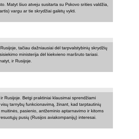
. Matyt šiuo atveju susitarta su Pskovo srities valdžia,
rtis) vargu ar tie skrydžiai galėtų vykti.
Rusijoje, tačiau dažniausiai dėl tarpvalstybinių skrydžių
sisiekimo ministerija dėl kiekvieno maršruto tariasi.
matyt, ir Rusijoje.
ir Rusijoje. Betgi praktiniai klausimai sprendžiami
nti visų tarnybų funkcionavimą, žinant, kad tarptautinių
ms muitinės, pasienio, antžeminio aptarnavimo ir kitoms
eresuotųjų pusių (Rusijos aviakompanijų) interesai.