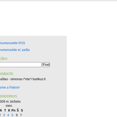
enumeruokite RSS
numeruokite el. paštu
EŠKA
ISIEKITE
paštas - simonas /*eta*/ bartkus.lt
ome a Patron!
LENDORIUS
009 m. birželio
mėn.
A
T
K
Pn
Š
S
2
3
4
5
6
7