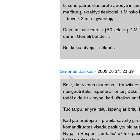
Iš šono patraukliai turėtų atrodyti ir „a
maršrutų, skraidyti tiesiogiai iš Minsko
– beveik 2 mln. gyventojų.
Deja, tai susiveda tik į 50 keleivių iš 
dar ir į Gomelį bandė …
Bet kokiu atveju – sėkmės.
Simonas Bartkus
- 2009 06 14, 21:39
Beje, dar vienas niuansas – tranzitinės k
nusigauti italui, ispanui ar britui į Bak
todėl didelė tikimybė, kad užtaikys ant
Tuo tarpu, ar yra italų, ispanų ar britų
Kad jau pradėjau – praeitą savaitę girdėj
komandiruotes visada pasiūlytu pigiaus
Rygą :-) Respect „airBaltic” už tokį pas