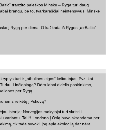
irBaltic” tranzito paieškos Minske – Ryga turi daug
 labai brangu, be to, tvarkaraščiai neintensyvūs. Minske
Minsko į Rygą per dieną. O kažkada iš Rygos „airBaltic”
ryptys turi ir „atbulinės eigos” keliautojus. Pvz. kai
u, Turku, Linčiopingą? Dėra labai didelio pasirinkimo,
 kelionės per Rygą.
, kuriems reikėtų į Pskovą?
au istoriją: Norvegijos mokytojai turi skristi į
iu variantu. Tai iš Londono į Oslą buvo skrendama per
iekimą, tik tada suvoki, jog apie ekologiją dar nėra