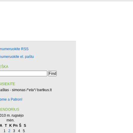
enumeruokite RSS
numeruokite el. paštu
EŠKA
ISIEKITE
paštas - simonas /*eta*/ bartkus.lt
ome a Patron!
LENDORIUS
010 m. rugsėjo
mėn.
A
T
K
Pn
Š
S
1
2
3
4
5