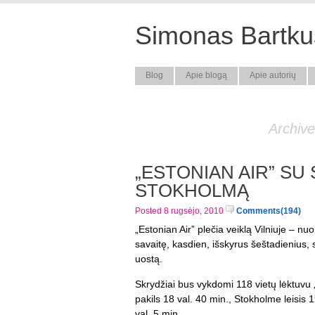
Simonas Bartkus
Blog
Apie blogą
Apie autorių
Archive
„ESTONIAN AIR” SU
STOKHOLMĄ
Posted 8 rugsėjo, 2010
Comments(194)
„Estonian Air” plečia veiklą Vilniuje – n
savaitę, kasdien, išskyrus šeštadienius, 
uostą.
Skrydžiai bus vykdomi 118 vietų lėktuvu 
pakils 18 val. 40 min., Stokholme leisis 19
val. 5 min.