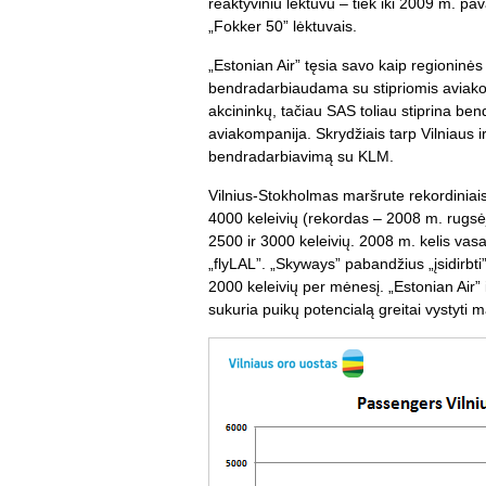
reaktyviniu lėktuvu – tiek iki 2009 m. pav
„Fokker 50” lėktuvais.
„Estonian Air” tęsia savo kaip regioninės
bendradarbiaudama su stipriomis aviakom
akcininkų, tačiau SAS toliau stiprina b
aviakompanija. Skrydžiais tarp Vilniaus
bendradarbiavimą su KLM.
Vilnius-Stokholmas maršrute rekordiniai
4000 keleivių (rekordas – 2008 m. rugsė
2500 ir 3000 keleivių. 2008 m. kelis vas
„flyLAL”. „Skyways” pabandžius „įsidirbt
2000 keleivių per mėnesį. „Estonian Air”
sukuria puikų potencialą greitai vystyti m