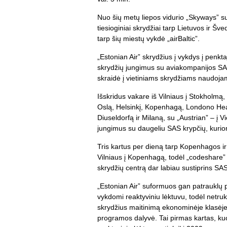
Nuo šių metų liepos vidurio „Skyways” su
tiesioginiai skrydžiai tarp Lietuvos ir Šv
tarp šių miestų vykdė „airBaltic”.
„Estonian Air” skrydžius į vykdys į penkt
skrydžių jungimus su aviakompanijos SAS
skraidė į vietiniams skrydžiams naudoja
Išskridus vakare iš Vilniaus į Stokholmą,
Oslą, Helsinkį, Kopenhagą, Londono Hea
Diuseldorfą ir Milaną, su „Austrian” – į V
jungimus su daugeliu SAS krypčių, kurio
Tris kartus per dieną tarp Kopenhagos ir 
Vilniaus į Kopenhagą, todėl „codeshare”
skrydžių centrą dar labiau sustiprins SAS
„Estonian Air” suformuos gan patrauklų 
vykdomi reaktyviniu lėktuvu, todėl netru
skrydžius maitinimą ekonominėje klasėje,
programos dalyvė. Tai pirmas kartas, ku