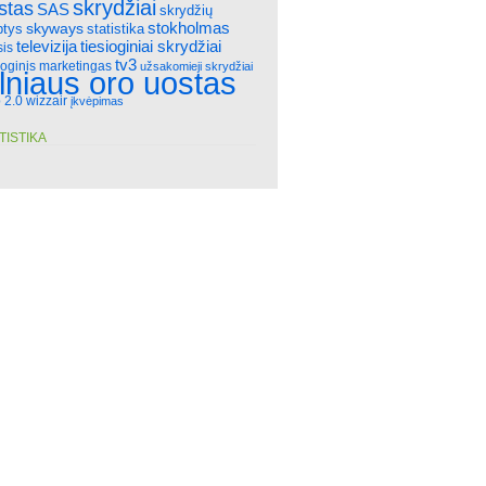
skrydžiai
stas
SAS
skrydžių
stokholmas
skyways
statistika
ptys
televizija
tiesioginiai skrydžiai
sis
tv3
ioginis marketingas
užsakomieji skrydžiai
ilniaus oro uostas
 2.0
wizzair
įkvėpimas
TISTIKA