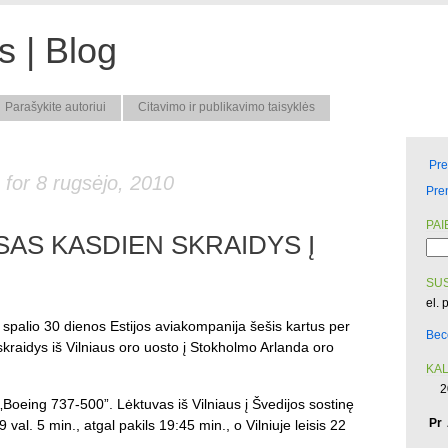
 | Blog
Parašykite autoriui
Citavimo ir publikavimo taisyklės
Pr
 for 8 rugsėjo, 2010
Pre
PAI
 SAS KASDIEN SKRAIDYS Į
SUS
el. 
uo spalio 30 dienos Estijos aviakompanija šešis kartus per
Bec
skraidys iš Vilniaus oro uosto į Stokholmo Arlanda oro
KA
2
„Boeing 737-500”. Lėktuvas iš Vilniaus į Švedijos sostinę
Pr
 val. 5 min., atgal pakils 19:45 min., o Vilniuje leisis 22