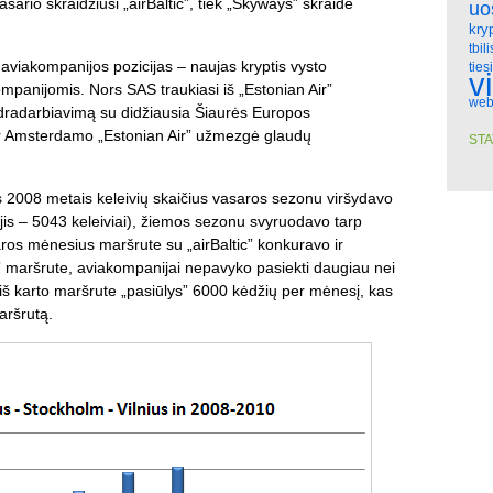
asario skraidžiusi „airBaltic”, tiek „Skyways” skraidė
uo
kry
tbili
 aviakompanijos pozicijas – naujas kryptis vysto
ties
v
panijomis. Nors SAS traukiasi iš „Estonian Air”
web
endradarbiavimą su didžiausia Šiaurės Europos
 ir Amsterdamo „Estonian Air” užmezgė glaudų
STA
s 2008 metais keleivių skaičius vasaros sezonu viršydavo
jis – 5043 keleiviai), žiemos sezonu svyruodavo tarp
aros mėnesius maršrute su „airBaltic” konkuravo ir
i” maršrute, aviakompanijai nepavyko pasiekti daugiau nei
 iš karto maršrute „pasiūlys” 6000 kėdžių per mėnesį, kas
aršrutą.