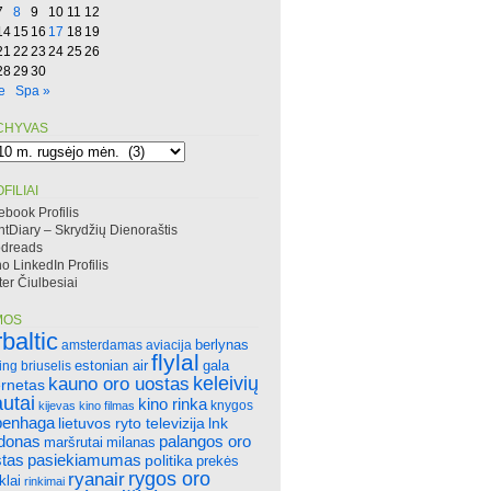
7
8
9
10
11
12
14
15
16
17
18
19
21
22
23
24
25
26
28
29
30
e
Spa »
CHYVAS
hyvas
FILIAI
ebook Profilis
htDiary – Skrydžių Dienoraštis
dreads
 LinkedIn Profilis
ter Čiulbesiai
MOS
rbaltic
amsterdamas
aviacija
berlynas
flylal
ing
briuselis
estonian air
gala
keleivių
kauno oro uostas
ernetas
autai
kino rinka
knygos
kijevas
kino filmas
penhaga
lietuvos ryto televizija
lnk
ndonas
palangos oro
maršrutai
milanas
tas
pasiekiamumas
politika
prekės
rygos oro
ryanair
klai
rinkimai