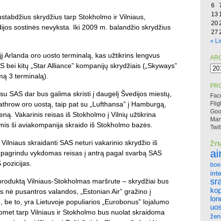
6
13
stabdžius skrydžius tarp Stokholmo ir Vilniaus,
20
edijos sostinės nevyksta. Iki 2009 m. balandžio skrydžius
27
« Li
ajį Arlanda oro uosto terminalą, kas užtikrins lengvus
AR
 bei kitų „Star Alliance” kompanijų skrydžiais („Skyways”
Arc
mą 3 terminalą).
PRO
 su SAS dar bus galima skristi į daugelį Švedijos miestų,
Fac
throw oro uostą, taip pat su „Lufthansa” į Hamburgą,
Flig
Goo
ieną. Vakarinis reisas iš Stokholmo į Vilnių užtikrina
Mano
mis ši aviakompanija skraido iš Stokholmo bazės.
Twit
Vilniaus skraidanti SAS neturi vakarinio skrydžio iš
ŽY
ai
 pagrindu vykdomas reisas į antrą pagal svarbą SAS
 pozicijas.
boe
int
sr
produktą Vilniaus-Stokholmas maršrute – skrydžiai bus
ko
ks nė pusantros valandos, „Estonian Air” gražino į
lo
 be to, yra Lietuvoje populiarios „Eurobonus” lojalumo
uos
omet tarp Vilniaus ir Stokholmo bus nuolat skraidoma
žen