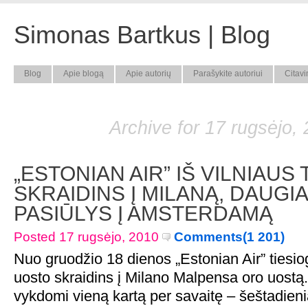
Simonas Bartkus | Blog
Blog
Apie blogą
Apie autorių
Parašykite autoriui
Citavi
Archive for 17 rugsėjo,
„ESTONIAN AIR” IŠ VILNIAUS 
SKRAIDINS Į MILANĄ, DAUGI
PASIŪLYS Į AMSTERDAMĄ
Posted 17 rugsėjo, 2010
Comments(1 201)
Nuo gruodžio 18 dienos „Estonian Air” tiesiog
uosto skraidins į Milano Malpensa oro uostą.
vykdomi vieną kartą per savaitę – šeštadieni