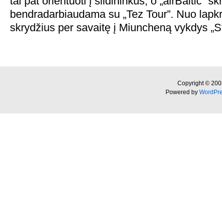
tai pat orientuoti į slidininkus, o „airBaltic” 
bendradarbiaudama su „Tez Tour”. Nuo lapkri
skrydžius per savaitę į Miuncheną vykdys „St
Copyright © 200
Powered by
WordPr