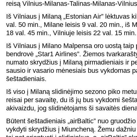
reisą Vilnius-Milanas-Talinas-Milanas-Vilnius
Iš Vilniaus į Milaną „Estonian Air” lėktuvas k
val. 50 min., Milane leisis 9 val. 20 min., iš M
18 val. 45 min., Vilniuje leisis 22 val. 15 min.
Iš Vilniaus į Milano Malpensa oro uostą taip 
bendrovė „Star1 Airlines”. Žiemos tvarkarašty
numato skrydžius į Milaną pirmadieniais ir p
sausio ir vasario mėnesiais bus vykdomas pa
šeštadieniais.
Iš viso į Milaną slidinėjimo sezono piko met
reisai per savaitę, du iš jų bus vykdomi šešt
akivaizdu, jog slidinėtojams ši savaitės dien
Būtent šeštadieniais „airBaltic” nuo gruodži
vykdyti skrydžius į Miuncheną. Žemu dažniu