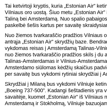
Tai ketvirtoji kryptis, kuria „Estonian Air” keti
Vilniaus oro uostą. Šiuo metu „Estonian Air” i
Taliną bei Amsterdamą. Nuo spalio pabaigos 
paskelbė šešis kartus per savaitę skraidysia
Nuo žiemos tvarkaraščio pradžios Vilniaus o
antrąja „Estonian Air” skrydžių baze. Bendr
vykdomas reisas į Amsterdamą Talinas-Vil
nuo žiemos tvarkaraščio pradžios skils į du a
Talinas-Amsterdamas ir Vilnius-Amsterdamas.
Amsterdamo siūlomas kėdžių skaičius padvi
per savaitę bus vykdomi rytiniai skrydžiai į
Skrydžiai į Milaną bus vykdomi Vilniuje keti
„Boeing 737-500”. Kadangi šeštadienis yra v
savaitėje, kuomet „Estonian Air” iš Vilniaus n
Amsterdamą ir Stokholmą, Vilniuje bazuojam