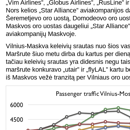
„Vim Airlines”, „Globus Airlines”, „RusLine” i
Nors kelios „Star Alliance” aviakompanijos da
Šeremetjevo oro uostą, Domodeovo oro uosta
Maskvos oro uostas daugeliui „Star Alliance”
aviakompanijų Maskvoje.
Vilnius-Maskva keleivių srautas nuo šios vas
Maršrute šiuo metu dirba du kartus per dieną 
tačiau keleivių srautas yra didesnis negu tai
maršrute konkuravo „utair” ir „flyLAL” kartu be
iš Maskvos vežė tranzitą per Vilniaus oro uo