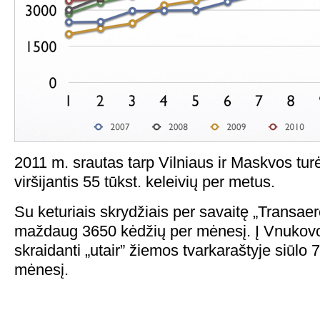
2011 m. srautas tarp Vilniaus ir Maskvos turė
viršijantis 55 tūkst. keleivių per metus.
Su keturiais skrydžiais per savaitę „Transaer
maždaug 3650 kėdžių per mėnesį. Į Vnukovo
skraidanti „utair” žiemos tvarkaraštyje siūlo
mėnesį.