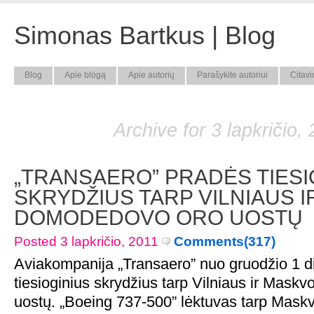
Simonas Bartkus | Blog
Blog
Apie blogą
Apie autorių
Parašykite autoriui
Citavi
Archive for 3 lapkričio,
„TRANSAERO” PRADĖS TIESI
SKRYDŽIUS TARP VILNIAUS 
DOMODEDOVO ORO UOSTŲ
Posted 3 lapkričio, 2011
Comments(317)
Aviakompanija „Transaero” nuo gruodžio 1 d
tiesioginius skrydžius tarp Vilniaus ir Mas
uostų. „Boeing 737-500” lėktuvas tarp Maskvo