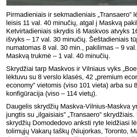
Pirmadieniais ir sekmadieniais „Transaero” l
leisis 11 val. 40 minučių, atgal į Maskvą paki
Ketvirtadieniais skrydis iš Maskvos atvyks 1
išvyks – 17 val. 30 minučių. Šeštadieniais tū
numatomas 8 val. 30 min., pakilimas – 9 val.
Maskvą trukmė – 1 val. 40 minučių.
Skrydžiai tarp Maskvos ir Vilniaus vyks „Bo
lėktuvu su 8 verslo klasės, 42 „premium econ
economy” vietomis (viso 101 vieta) arba su
konfigūracija (viso – 114 vietų).
Daugelis skrydžių Maskva-Vilnius-Maskva yra r
jungtis su „ilgaisiais” „Transaero” skrydžiais.
skrydžių Domodedovo anksti ryte leidžiasi lė
tolimųjų Vakarų taškų (Niujorkas, Toronto, M