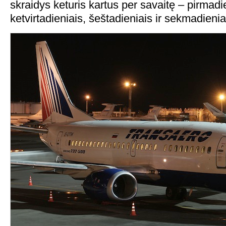
skraidys keturis kartus per savaitę – pirmadi
ketvirtadieniais, šeštadieniais ir sekmadienia