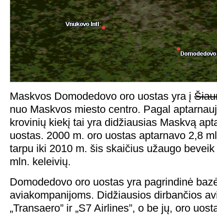
Maskvos Domodedovo oro uostas yra į
Šiau
nuo Maskvos miesto centro. Pagal aptarnauja
krovinių kiekį tai yra didžiausias Maskvą apt
uostas. 2000 m. oro uostas aptarnavo 2,8 mln
tarpu iki 2010 m. šis skaičius užaugo beveik 
mln. keleivių.
Domodedovo oro uostas yra pagrindinė baz
aviakompanijoms. Didžiausios dirbančios av
„Transaero” ir „S7 Airlines”, o be jų, oro uos