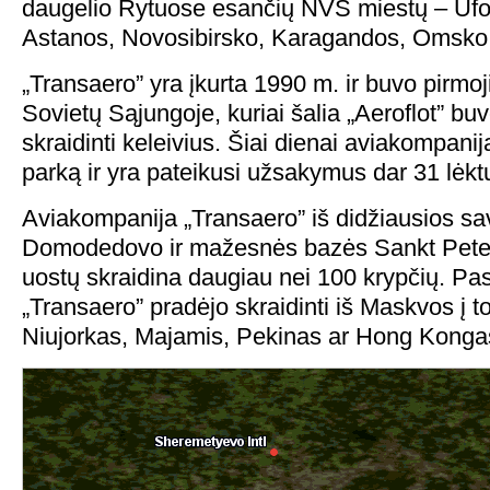
daugelio Rytuose esančių NVS miestų – Ufos
Astanos, Novosibirsko, Karagandos, Omsko, 
„Transaero” yra įkurta 1990 m. ir buvo pirmo
Sovietų Sąjungoje, kuriai šalia „Aeroflot” buv
skraidinti keleivius. Šiai dienai aviakompani
parką ir yra pateikusi užsakymus dar 31 lėkt
Aviakompanija „Transaero” iš didžiausios 
Domodedovo ir mažesnės bazės Sankt Pete
uostų skraidina daugiau nei 100 krypčių. Pas
„Transaero” pradėjo skraidinti iš Maskvos į t
Niujorkas, Majamis, Pekinas ar Hong Konga