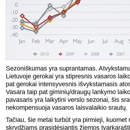
Sezoniškumas yra suprantamas. Atvykstama
Lietuvoje gerokai yra stipresnis vasaros laik
pat gerokai intensyvesnis išvykstamasis ato
Vasara taip pat giminių/draugų lankymo laiko
pavasaris yra laikytini verslo sezonai, šis sra
nekompensuoja vasaros laisvalaikio srautų.
Tačiau, šie metai turbūt yra pirmieji, kuomet
skrydžiams prasidėsiantis žiemos tvarkarašti