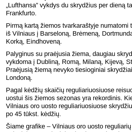
„Lufthansa” vykdys du skrydžius per dieną tar
Frankfurto.
Pirmą kartą žiemos tvarkaraštyje numatomi ti
iš Vilniaus į Barseloną, Brėmeną, Dortmundą
Korką, Eindhoveną.
Palyginus su praėjusia žiema, daugiau skrydž
vykdoma į Dubliną, Romą, Milaną, Kijevą, 
Praėjusią žiemą nevyko tiesioginiai skrydžiai 
Londoną.
Pagal kėdžių skaičių reguliariuosiuose reisu
uostui šis žiemos sezonas yra rekordinis. Ki
Vilniaus oro uosto reguliariuosiuose skrydži
po 45 tūkst. kėdžių.
Šiame grafike – Vilniaus oro uosto reguliarių