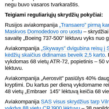
negu buvo vasaros tvarkaraštis.
Teigiami reguliariųjų skrydžių pokyčiai:
Rusijos aviakompanija
„Transaero” pirmą kar
Maskvos Domodedovo oro uostu
– skrydžiai
savaitę „Boeing 737-500” lėktuvu vyks nuo g
Aviakompanija
„Skyways” dvigubina reisų į 
kėdžių skaičius didinamas beveik 2,5 karto
.
vykdomas 68 vietų ATR-72, popietinis – 50 v
lėktuvu.
Aviakompanija „Aerosvit” pasiūlys 40% daug
kryptimi. Du kartus per dieną vykdomame rei
48 vietų „Embraer 145” lėktuvą keičia 68 vi
Aviakompanija
SAS visus skrydžius tarp Vil
vykdys 88 vietų CRJ900 lėktuvu
– 38 papild