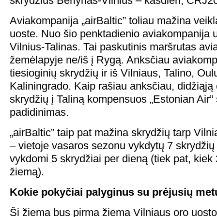
skrydžius Berlynas-Vilnius – kasdien, CRJ20
Aviakompanija „airBaltic” toliau mažina veikl
uoste. Nuo šio penktadienio aviakompanija 
Vilnius-Talinas. Tai paskutinis maršrutas av
žemėlapyje ne/iš į Rygą. Anksčiau aviakompa
tiesioginių skrydžių ir iš Vilniaus, Talino, Ou
Kaliningrado. Kaip rašiau anksčiau, didžiąją da
skrydžių į Taliną kompensuos „Estonian Air”
padidinimas.
„airBaltic” taip pat mažina skrydžių tarp Viln
– vietoje vasaros sezonu vykdytų 7 skrydžių
vykdomi 5 skrydžiai per dieną (tiek pat, kie
žiemą).
Kokie pokyčiai palyginus su prėjusių me
Ši žiema bus pirma žiema Vilniaus oro uosto 