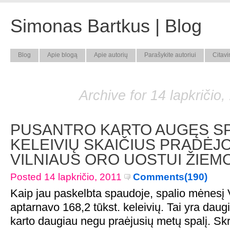
Simonas Bartkus | Blog
Blog
Apie blogą
Apie autorių
Parašykite autoriui
Citavi
Archive for 14 lapkričio,
PUSANTRO KARTO AUGĘS SP
KELEIVIŲ SKAIČIUS PRADĖJ
VILNIAUS ORO UOSTUI ŽIEM
Posted 14 lapkričio, 2011
Comments(190)
Kaip jau paskelbta spaudoje, spalio mėnesį 
aptarnavo 168,2 tūkst. keleivių. Tai yra daug
karto daugiau negu praėjusių metų spalį. Skr