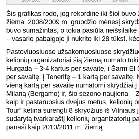
Šis grafikas rodo, jog rekordinė iki šiol buv
žiema. 2008/2009 m. gruodžio mėnesį skrydž
buvo sumažintas, o tokia pasiūla neišsilaik
– vasario pabaigoje ji nukrito iki 28 tūkst. kė
Pastoviuosiuose užsakomuosiuose skrydžiu
kelionių organizatoriai šią žiemą numato tok
Hurgadą – 3-4 kartus per savaitę, į Šarm El 
per savaitę, į Tenerifę – 1 kartą per savaitę
vieną kartą per savaitę numatomi skrydžiai 
Milaną (Bergamo) ir, šio sezono naujiena – Z
kaip ir pastaruosius dvejus metus, kelionių o
Tour” ketina surengti 8 skrydžius iš Vilniaus
sudarytą tvarkaraštį kelionių organizatorių pa
panaši kaip 2010/2011 m. žiemą.