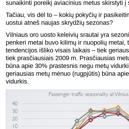
sunaikinti poreikį aviacinius metus skirstyti 
Tačiau, vis dėl to – kokių pokyčių ir pasikeit
uostui atneš naujas skrydžių sezonas?
Vilniaus oro uosto keleivių srautai yra sezoni
penkeri metai buvo kilimų ir nuopolių metai
tendencijos išliko visais laikais – tiek geriau
tiek prasčiausiais 2009 m. Prasčiausias met
būna apie 30% prastesnis negu metų vidurkis
geriausias metų mėnuo (rugpjūtis) būna api
vidurkis.