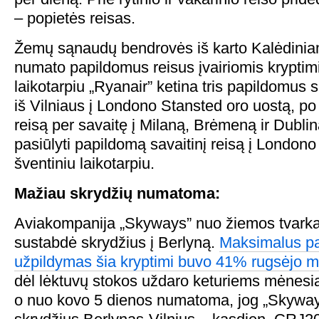
– popietės reisas.
Žemų sąnaudų bendrovės iš karto Kalėdiniam
numato papildomus reisus įvairiomis kryptimi
laikotarpiu „Ryanair” ketina tris papildomus 
iš Vilniaus į Londono Stansted oro uostą, p
reisą per savaitę į Milaną, Brėmeną ir Dublin
pasiūlyti papildomą savaitinį reisą į Londono
šventiniu laikotarpiu.
Mažiau skrydžių numatoma:
Aviakompanija „Skyways” nuo žiemos tvarka
sustabdė skrydžius į Berlyną.
Maksimalus pa
užpildymas šia kryptimi buvo 41% rugsėjo 
dėl lėktuvų stokos uždaro keturiems mėnesi
o nuo kovo 5 dienos numatoma, jog „Skyway