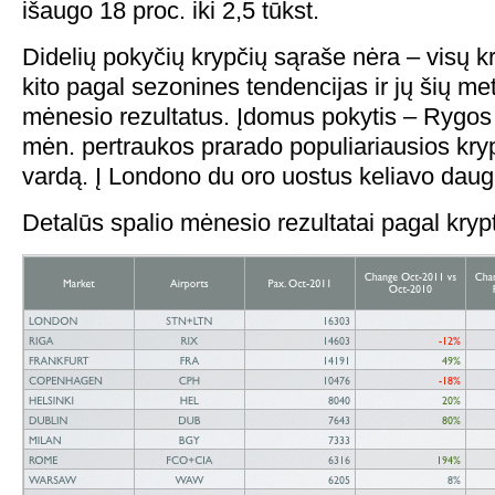
išaugo 18 proc. iki 2,5 tūkst.
Didelių pokyčių krypčių sąraše nėra – visų 
kito pagal sezonines tendencijas ir jų šių me
mėnesio rezultatus. Įdomus pokytis – Rygos
mėn. pertraukos prarado populiariausios kryp
vardą. Į Londono du oro uostus keliavo daugi
Detalūs spalio mėnesio rezultatai pagal krypt