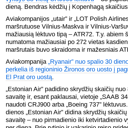
dieną. Bendras kėdžių į Kopenhagą skaičius
Aviakompanijos „utair” ir „LOT Polish Airlines
maršrutuose Vilnius-Maskva ir Vilnius-Varš
mažiausią lėktuvo tipą – ATR72. T.y. abiem š
numatoma mažiausiai po 272 vietas kasdien. I
maršrutais buvo skraidoma ir mažesniais AT
Aviakompanija
„Ryanair” nuo spalio 30 dieno
perkelia iš regioninio Žironos oro uosto į pa
El Prat oro uostą
.
„Estonian Air” padidino skrydžių skaičių nuo 
savaitę ir, esant paklausai, vietoje „SAAB 3
naudoti CRJ900 arba „Boeing 737” lėktuvus.
dienos „Estonian Air” didina skrydžių skaičių 
savaitę – nuo pirmadienio iki ketvirtadienio v
per dieną. Prie rytinio ir vakarinio reiso pr