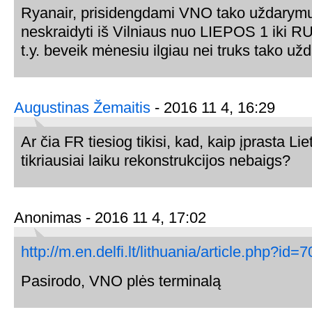
Ryanair, prisidengdami VNO tako uždarymu
neskraidyti iš Vilniaus nuo LIEPOS 1 iki 
t.y. beveik mėnesiu ilgiau nei truks tako už
Augustinas Žemaitis
- 2016 11 4, 16:29
Ar čia FR tiesiog tikisi, kad, kaip įprasta Li
tikriausiai laiku rekonstrukcijos nebaigs?
Anonimas - 2016 11 4, 17:02
http://m.en.delfi.lt/lithuania/article.php?id
Pasirodo, VNO plės terminalą