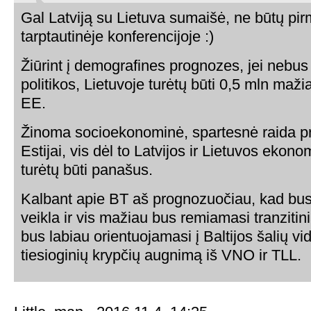
Gal Latviją su Lietuva sumaišė, ne būtų pir
tarptautinėje konferencijoje :)
Žiūrint į demografines prognozes, jei nebus
politikos, Lietuvoje turėtų būti 0,5 mln maž
EE.
Žinoma socioekonominė, spartesnė raida 
Estijai, vis dėl to Latvijos ir Lietuvos ekon
turėtų būti panašus.
Kalbant apie BT aš prognozuočiau, kad bus
veikla ir vis mažiau bus remiamasi tranzitinia
bus labiau orientuojamasi į Baltijos šalių vid
tiesioginių krypčių augnimą iš VNO ir TLL.