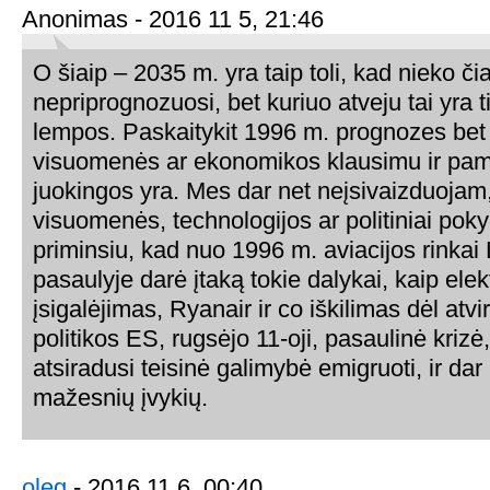
Anonimas - 2016 11 5, 21:46
O šiaip – 2035 m. yra taip toli, kad nieko č
nepriprognozuosi, bet kuriuo atveju tai yra t
lempos. Paskaitykit 1996 m. prognozes bet
visuomenės ar ekonomikos klausimu ir pama
juokingos yra. Mes dar net neįsivaizduojam
visuomenės, technologijos ar politiniai pokyč
priminsiu, kad nuo 1996 m. aviacijos rinkai L
pasaulyje darė įtaką tokie dalykai, kaip elekt
įsigalėjimas, Ryanair ir co iškilimas dėl atvi
politikos ES, rugsėjo 11-oji, pasaulinė krizė,
atsiradusi teisinė galimybė emigruoti, ir dar
mažesnių įvykių.
oleg
- 2016 11 6, 00:40