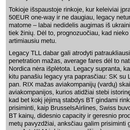
Tokioje išspaustoje rinkoje, kur keleiviai įp
50EUR one-way ir ne daugiau, legacy neturi 
matome – labai nedidelis augimas iš ukrainie
tiek žinių. Dėl to, prognozuočiau, kad nieko 
artimiausiu metu.
Legacy TLL dabar gali atrodyti patraukliaus
penetration mažas, average fares dėl to nat
Nordica nėra išplėtota. Legacy supranta, k
kitu panašiu legacy yra paprasčiau: SK su 
pan. RIX mažas aviakompanijų (vardų) skaič
aviakompanijos, kurios atidžiai stebi istorinę
kad bet kokį įėjimą stabdys BT gindami rin
prisiminti, kaip BrusselsAirlines, Swiss buv
BT kainų, didesnio capacity ir geresnio prod
metų pavyzdžiai, anksčiau galim prisiminti