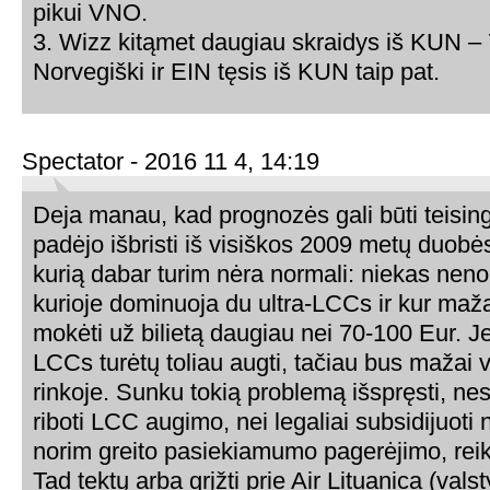
pikui VNO.
3. Wizz kitąmet daugiau skraidys iš KUN –
Norvegiški ir EIN tęsis iš KUN taip pat.
Spectator - 2016 11 4, 14:19
Deja manau, kad prognozės gali būti teisin
padėjo išbristi iš visiškos 2009 metų duobės
kurią dabar turim nėra normali: niekas nenori
kurioje dominuoja du ultra-LCCs ir kur mažai
mokėti už bilietą daugiau nei 70-100 Eur. Jei
LCCs turėtų toliau augti, tačiau bus mažai 
rinkoje. Sunku tokią problemą išspręsti, ne
riboti LCC augimo, nei legaliai subsidijuoti 
norim greito pasiekiamumo pagerėjimo, reik
Tad tektų arba grįžti prie Air Lituanica (val