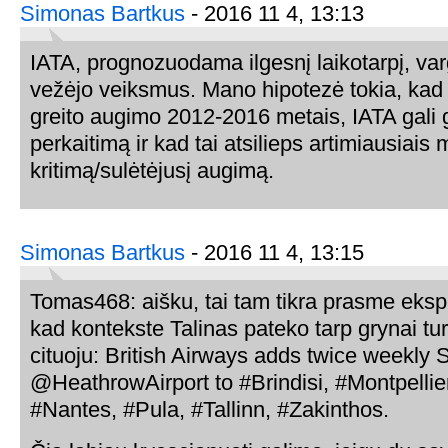
Simonas Bartkus
- 2016 11 4, 13:13
IATA, prognozuodama ilgesnį laikotarpį, vargi
vežėjo veiksmus. Mano hipotezė tokia, kad p
greito augimo 2012-2016 metais, IATA gali g
perkaitimą ir kad tai atsilieps artimiausiais 
kritimą/sulėtėjusį augimą.
Simonas Bartkus
- 2016 11 4, 13:15
Tomas468: aišku, tai tam tikra prasme eksp
kad kontekste Talinas pateko tarp grynai turi
cituoju: British Airways adds twice weekly 
@HeathrowAirport to #Brindisi, #Montpellie
#Nantes, #Pula, #Tallinn, #Zakinthos.