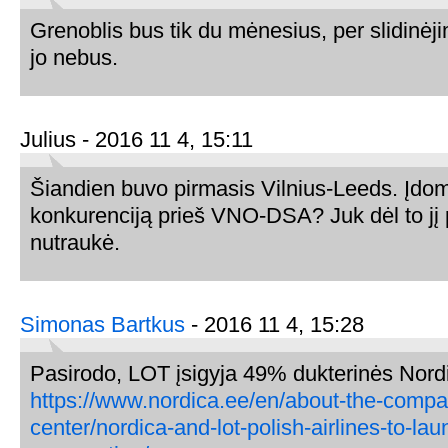
Grenoblis bus tik du mėnesius, per slidinė
jo nebus.
Julius - 2016 11 4, 15:11
Šiandien buvo pirmasis Vilnius-Leeds. Įdomu
konkurenciją prieš VNO-DSA? Juk dėl to jį p
nutraukė.
Simonas Bartkus
- 2016 11 4, 15:28
Pasirodo, LOT įsigyja 49% dukterinės Nord
https://www.nordica.ee/en/about-the-compa
center/nordica-and-lot-polish-airlines-to-lau