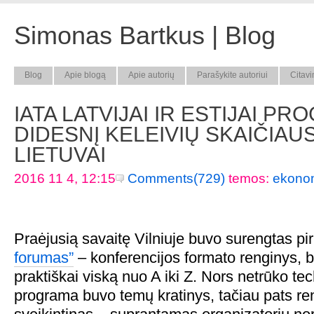
Simonas Bartkus | Blog
Blog
Apie blogą
Apie autorių
Parašykite autoriui
Citavi
IATA LATVIJAI IR ESTIJAI P
DIDESNĮ KELEIVIŲ SKAIČIAU
LIETUVAI
2016 11 4, 12:15
Comments(729)
temos:
ekono
Praėjusią savaitę Vilniuje buvo surengtas p
forumas”
– konferencijos formato renginys, 
praktiškai viską nuo A iki Z. Nors netrūko te
programa buvo temų kratinys, tačiau pats ren