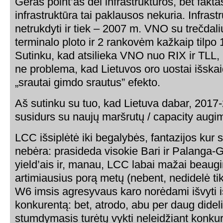
Geras point’as dėl infrastruktūros, bet fakta
infrastruktūra tai paklausos nekuria. Infrastr
netrukdyti ir tiek – 2007 m. VNO su trečdali
terminalo ploto ir 2 rankovėm kažkaip tilpo 1
Sutinku, kad atsilieka VNO nuo RIX ir TLL, 
ne problema, kad Lietuvos oro uostai išskaidy
„srautai gimdo srautus” efekto.
Aš sutinku su tuo, kad Lietuva dabar, 2017-
susidurs su naujų maršrutų / capacity augi
LCC išsiplėtė iki begalybės, fantazijos kur 
nebėra: prasideda visokie Bari ir Palanga-
yield’ais ir, manau, LCC labai mažai beaug
artimiausius porą metų (nebent, nedidelė ti
W6 imsis agresyvaus karo norėdami išvyti i
konkurentą: bet, atrodo, abu per daug dideli ir
stumdymasis turėtų vykti neleidžiant konkure