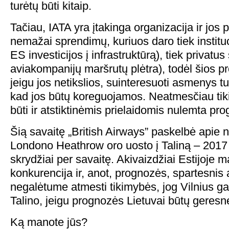
turėtų būti kitaip.
Tačiau, IATA yra įtakinga organizacija ir jos 
nemažai sprendimų, kuriuos daro tiek instituc
ES investicijos į infrastruktūrą), tiek privatus
aviakompanijų maršrutų plėtra), todėl šios pr
jeigu jos netikslios, suinteresuoti asmenys tu
kad jos būtų koreguojamos. Neatmesčiau tiki
būti ir atstiktinėmis prielaidomis nulemta pr
Šią savaitę „British Airways” paskelbė apie 
Londono Heathrow oro uosto į Taliną – 2017
skrydžiai per savaitę. Akivaizdžiai Estijoj
konkurencija ir, anot, prognozės, spartesnis
negalėtume atmesti tikimybės, jog Vilnius gal
Talino, jeigu prognozės Lietuvai būtų geresn
Ką manote jūs?