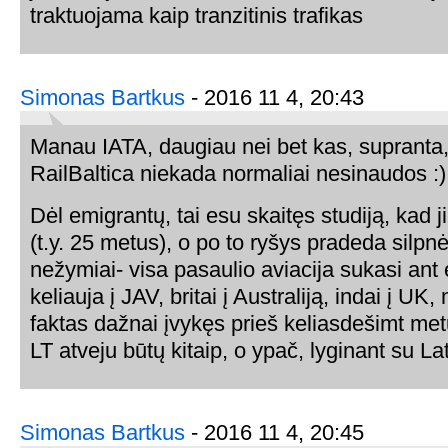
traktuojama kaip tranzitinis trafikas
Simonas Bartkus
- 2016 11 4, 20:43
Manau IATA, daugiau nei bet kas, supranta, 
RailBaltica niekada normaliai nesinaudos :)
Dėl emigrantų, tai esu skaitęs studiją, kad j
(t.y. 25 metus), o po to ryšys pradeda silpnėt
nežymiai- visa pasaulio aviacija sukasi ant e
keliauja į JAV, britai į Australiją, indai į UK
faktas dažnai įvykęs prieš keliasdešimt m
LT atveju būtų kitaip, o ypač, lyginant su Lat
Simonas Bartkus
- 2016 11 4, 20:45