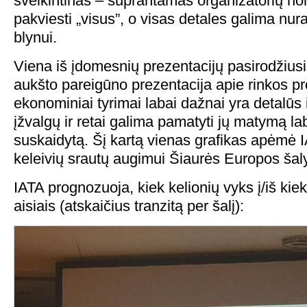
sveikintinas – suprantamas organizatorių nora
pakviesti „visus”, o visas detales galima nur
blynui.
Viena iš įdomesnių prezentacijų pasirodžius
aukšto pareigūno prezentacija apie rinkos p
ekonominiai tyrimai labai dažnai yra detalūs 
įžvalgų ir retai galima pamatyti jų matymą la
suskaidytą. Šį kartą vienas grafikas apėmė
keleivių srautų augimui Šiaurės Europos šal
IATA prognozuoja, kiek kelionių vyks į/iš kie
aisiais (atskaičius tranzitą per šalį):