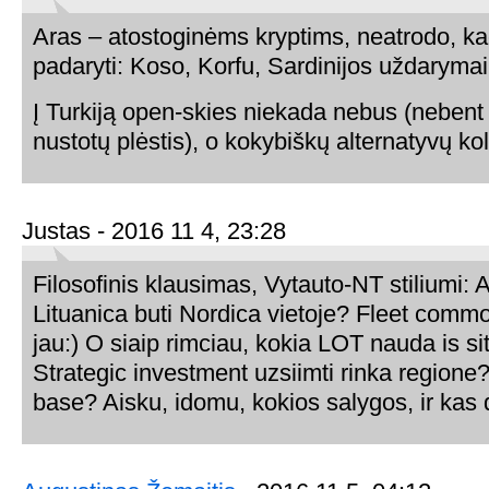
Aras – atostoginėms kryptims, neatrodo, k
padaryti: Koso, Korfu, Sardinijos uždarymai
Į Turkiją open-skies niekada nebus (nebent 
nustotų plėstis), o kokybiškų alternatyvų ko
Justas - 2016 11 4, 23:28
Filosofinis klausimas, Vytauto-NT stiliumi: A
Lituanica buti Nordica vietoje? Fleet commo
jau:) O siaip rimciau, kokia LOT nauda is si
Strategic investment uzsiimti rinka regione
base? Aisku, idomu, kokios salygos, ir kas 