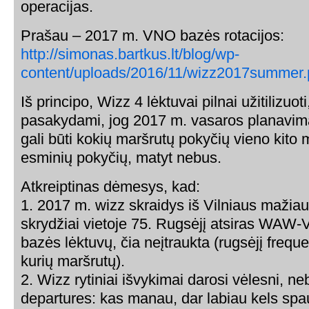
operacijas.
Prašau – 2017 m. VNO bazės rotacijos:
http://simonas.bartkus.lt/blog/wp-
content/uploads/2016/11/wizz2017summer
Iš principo, Wizz 4 lėktuvai pilnai užitilizuoti, 
pasakydami, jog 2017 m. vasaros planavima
gali būti kokių maršrutų pokyčių vieno kito 
esminių pokyčių, matyt nebus.
Atkreiptinas dėmesys, kad:
1. 2017 m. wizz skraidys iš Vilniaus mažiau
skrydžiai vietoje 75. Rugsėjį atsiras W
bazės lėktuvų, čia neįtraukta (rugsėjį frequ
kurių maršrutų).
2. Wizz rytiniai išvykimai darosi vėlesni, 
departures: kas manau, dar labiau kels spa