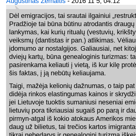
Augustinas Žemaitis
- 2016 11 5, 04:12
Dėl emigracijos, tai srautai ilgainiui „restruk
Pradžioje tai būna būtinu atrodantis draugų 
lankymas, kai kurių ritualų (vestuvių, krikš
veiksmų (dantistas ir pan.) atlikimas. Vėlia
įdomumo ar nostalgijos. Galiausiai, net kitoj
dviejų kartų, būna genealoginis turizmas: tai
pasirenkama keliauti į vietą, iš kur kilę protė
šis faktas, į ją nebūtų keliaujama.
Taigi, mažėja kelionių dažnumas, o taip pat 
didėja rinkos elastingumas kainos ir skrydžio
jei Lietuvoje tuoktis sumaniusi neseniai e
lietuvių pora tikriausiai sugaiš po parą ir da
pirmyn-atgal iš kokio atokaus Amerikos mies
daug už bilietus, tai trečios kartos imigranta
tikrai nebedarys ir genealoginį turizmą iškeis