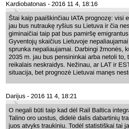
Kardiobatonas - 2016 11 4, 18:16
Štai kaip paaiškinčiau IATA prognozę: visi 
jau bus nutraukę ryšius su Lietuva ir čia ne
giminaičiai taip pat bus pamiršę emigrantus 
Gyventojų skaičius Lietuvoje nepaliaujama
sprunka nepaliaujamai. Darbingi žmonės, ku
2035 m. jau bus pensininkai arba netoli to, 
reikalais neskraidys. Nežinau, ar LAT ir EST
situacija, bet prognozė Lietuvai manęs nest
Darijus - 2016 11 4, 18:21
O negali būti taip kad dėl Rail Baltica integr
Talino oro uostus, didelė dalis dabartinių tran
juos atvyks traukiniu. Todėl statistiškai tai 