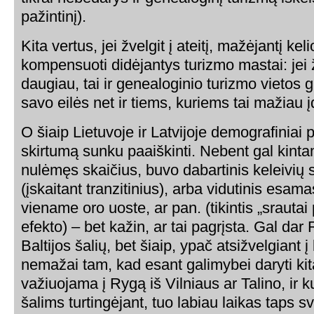
pažintinį).
Kita vertus, jei žvelgit į ateitį, mažėjantį k
kompensuoti didėjantys turizmo mastai: jei
daugiau, tai ir genealoginio turizmo vietos 
savo eilės net ir tiems, kuriems tai mažiau 
O šiaip Lietuvoje ir Latvijoje demografiniai
skirtumą sunku paaiškinti. Nebent gal kinta
nulėmęs skaičius, buvo dabartinis keleivių 
(įskaitant tranzitinius), arba vidutinis esama
viename oro uoste, ar pan. (tikintis „srautai 
efekto) – bet kažin, ar tai pagrįsta. Gal dar
Baltijos šalių, bet šiaip, ypač atsižvelgiant 
nemažai tam, kad esant galimybei daryti kit
važiuojama į Rygą iš Vilniaus ar Talino, ir ku
šalims turtingėjant, tuo labiau laikas taps s