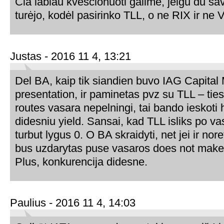
Čia labiau kvescionuoti galime, jeigu du sav
turėjo, kodėl pasirinko TLL, o ne RIX ir ne
Justas - 2016 11 4, 13:21
Del BA, kaip tik siandien buvo IAG Capital
presentation, ir paminetas pvz su TLL – tie
routes vasara nepelningi, tai bando ieskoti
didesniu yield. Sansai, kad TLL isliks po v
turbut lygus 0. O BA skraidyti, net jei ir nor
bus uzdarytas puse vasaros does not mak
Plus, konkurencija didesne.
Paulius - 2016 11 4, 14:03