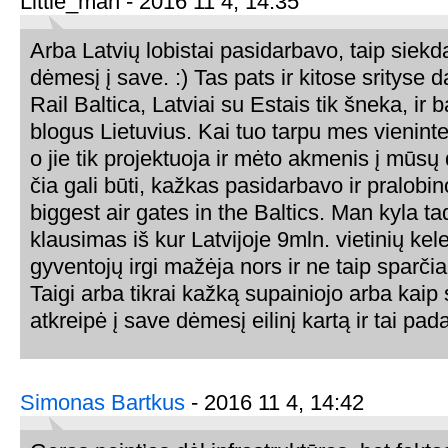
Little_man - 2016 11 4, 14:35
Arba Latvių lobistai pasidarbavo, taip siekda
dėmesį į save. :) Tas pats ir kitose srityse d
Rail Baltica, Latviai su Estais tik šneka, ir b
blogus Lietuvius. Kai tuo tarpu mes vieninte
o jie tik projektuoja ir mėto akmenis į mūsų 
čia gali būti, kažkas pasidarbavo ir pralobin
biggest air gates in the Baltics. Man kyla t
klausimas iš kur Latvijoje 9mln. vietinių kelei
gyventojų irgi mažėja nors ir ne taip sparčia
Taigi arba tikrai kažką supainiojo arba kaip
atkreipė į save dėmesį eilinį kartą ir tai pad
Simonas Bartkus
- 2016 11 4, 14:42