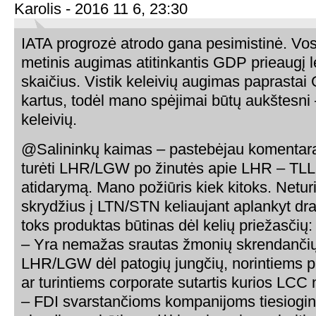
Karolis - 2016 11 6, 23:30
IATA progrozė atrodo gana pesimistinė. Vos
metinis augimas atitinkantis GDP prieaugį le
skaičius. Vistik keleivių augimas paprastai 
kartus, todėl mano spėjimai būtų aukštesni 
keleivių.
@Salininkų kaimas – pastebėjau komentarą
turėti LHR/LGW po žinutės apie LHR – TLL
atidarymą. Mano požiūris kiek kitoks. Netur
skrydžius į LTN/STN keliaujant aplankyt dra
toks produktas būtinas dėl kelių priežasčių:
– Yra nemažas srautas žmonių skrendančių 
LHR/LGW dėl patogių jungčių, norintiems p
ar turintiems corporate sutartis kurios LCC
– FDI svarstančioms kompanijoms tiesiogi