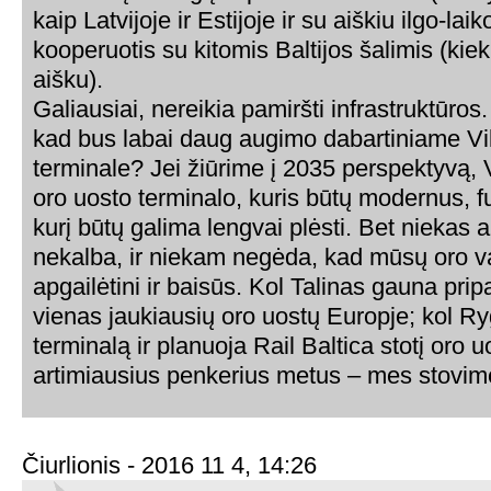
kaip Latvijoje ir Estijoje ir su aiškiu ilgo-lai
kooperuotis su kitomis Baltijos šalimis (kiek
aišku).
Galiausiai, nereikia pamiršti infrastruktūros
kad bus labai daug augimo dabartiniame Vi
terminale? Jei žiūrime į 2035 perspektyvą, V
oro uosto terminalo, kuris būtų modernus, f
kurį būtų galima lengvai plėsti. Bet niekas a
nekalba, ir niekam negėda, kad mūsų oro va
apgailėtini ir baisūs. Kol Talinas gauna prip
vienas jaukiausių oro uostų Europje; kol Ry
terminalą ir planuoja Rail Baltica stotį oro u
artimiausius penkerius metus – mes stovime
Čiurlionis - 2016 11 4, 14:26