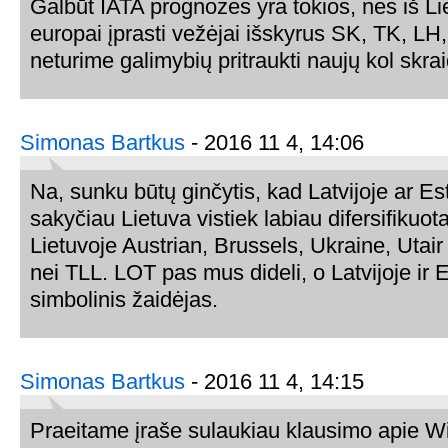
Galbūt IATA prognozės yra tokios, nes iš L
europai įprasti vežėjai išskyrus SK, TK, LH, 
neturime galimybių pritraukti naujų kol skr
Simonas Bartkus
- 2016 11 4, 14:06
Na, sunku būtų ginčytis, kad Latvijoje ar Esti
sakyčiau Lietuva vistiek labiau difersifikuot
Lietuvoje Austrian, Brussels, Ukraine, Utair
nei TLL. LOT pas mus dideli, o Latvijoje ir E
simbolinis žaidėjas.
Simonas Bartkus
- 2016 11 4, 14:15
Praeitame įraše sulaukiau klausimo apie W