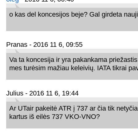
o kas del koncesijos beje? Gal girdeta nauj
Pranas - 2016 11 6, 09:55
Va ta koncesija ir yra pakankama priežastis 
mes turėsim mažiau keleivių. IATA tikrai p
Julius - 2016 11 6, 19:44
Ar UTair pakeitė ATR į 737 ar čia tik netyči
kartus iš eilės 737 VKO-VNO?