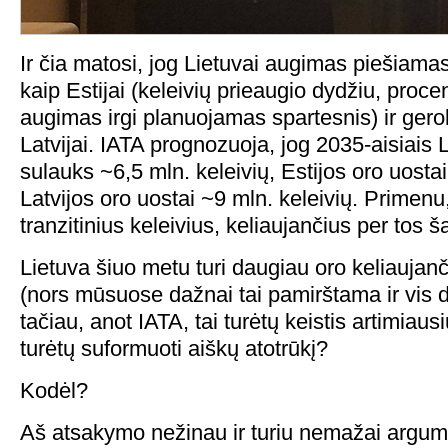
Ir čia matosi, jog Lietuvai augimas piešiam
kaip Estijai (keleivių prieaugio dydžiu, procent
augimas irgi planuojamas spartesnis) ir ger
Latvijai. IATA prognozuoja, jog 2035-aisiais 
sulauks ~6,5 mln. keleivių, Estijos oro uostai
Latvijos oro uostai ~9 mln. keleivių. Primenu,
tranzitinius keleivius, keliaujančius per tos š
Lietuva šiuo metu turi daugiau oro keliaujanči
(nors mūsuose dažnai tai pamirštama ir vis 
tačiau, anot IATA, tai turėtų keistis artimiaus
turėtų suformuoti aiškų atotrūkį?
Kodėl?
Aš atsakymo nežinau ir turiu nemažai argume