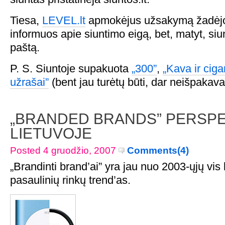
Tiesa,
LEVEL.lt
apmokėjus užsakymą žadėjo,
informuos apie siuntimo eigą, bet, matyt, siu
paštą.
P. S. Siuntoje supakuota
„300”
,
„Kava ir ciga
užrašai”
(bent jau turėtų būti, dar neišpakava
„BRANDED BRANDS” PERSP
LIETUVOJE
Posted 4 gruodžio, 2007
Comments(4)
„Brandinti brand’ai” yra jau nuo 2003-ųjų vis 
pasaulinių rinkų trend’as.