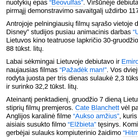
nuotykių epas
“Beovulfas”
. Viršūnėje debiut
pirmąjį demonstravimo savaitgalį uždirbo 117,3
Antrojoje pelningiausių filmų sąrašo vietoje 
Disney” studijos pusiau animacinis darbas
“
Lietuvos kino teatruose lapkričio 30-gruodži
88 tūkst. litų.
Labai sėkmingai Lietuvoje debiutavo ir
Emiro
naujausias filmas
“Pažadėk man!”
. Vos dvie
rodyta juosta per tris dienas sulaukė 2,3 tūk
ir surinko 32,2 tūkst. litų.
Ateinantį penktadienį, gruodžio 7 dieną Lietuv
stiprių filmų premjeros.
Cate Blanchett
vėl pa
Anglijos karalinė filme
“Aukso amžius”
, kuri
aisiais susukto filmo
“Elžbieta”
tęsinys. Komi
gerbėjai sulauks kompiuterinio žaidimo
“Hit