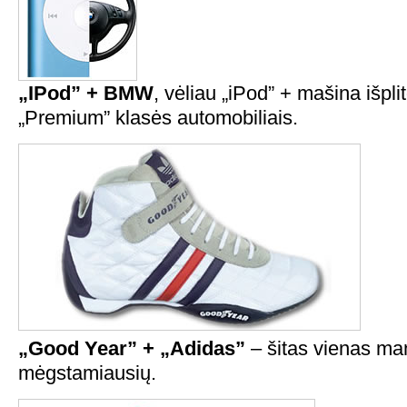
„IPod” + BMW
, vėliau „iPod” + mašina išpli
„Premium” klasės automobiliais.
„Good Year” + „Adidas”
– šitas vienas ma
mėgstamiausių.