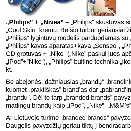
„Philips” + „Nivea”
– „Philips” skustuvas su
„Cool Skin” kremu. Be šio turbūt geriausiai 
„Philips” lygintuvų modelis parduodamas su „
„Philips” kavos aparatas+kava „Senseo”, „Ph
CD grotuvas + „Nike” („Nike” paskui juos ap
„iPod”+”Nike”), „Philips” buitinė technika „Ik
kt.
Be abejonės, dažniausias „brandų” „brandin
kuomet „praktiškas” brand’as dar „pabrand’
„brandu”. Dėl to tarp „branded brands” pavy
madingų brandų kaip „iPod”, „Nike”, „M&M’s
Ar Lietuvoje turime „branded brands” pavyzd
Daugelis pavyzdžių geriau tiktų į bendradar