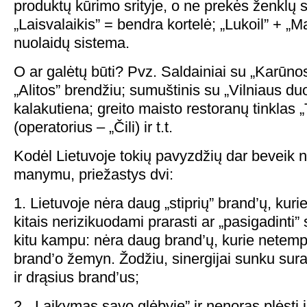
produktų kūrimo srityje, o ne prekės ženklų 
„Laisvalaikis” = bendra kortelė; „Lukoil” + 
nuolaidų sistema.
O ar galėtų būti? Pvz. Saldainiai su „Karūnos
„Alitos” brendžiu; sumuštinis su „Vilniaus duo
kalakutiena; greito maisto restoranų tinklas
(operatorius – „Čili) ir t.t.
Kodėl Lietuvoje tokių pavyzdžių dar beveik
manymu, priežastys dvi:
1. Lietuvoje nėra daug „stiprių” brand’ų, kurie
kitais nerizikuodami prarasti ar „pasigadinti” 
kitu kampu: nėra daug brand’ų, kurie netemp
brand’o žemyn. Žodžiu, sinergijai sunku sura
ir drąsius brand’us;
2. „Laikymas savo glėbyje” ir nenoras plėsti ir