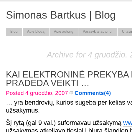
Simonas Bartkus | Blog
Blog
Apie blogą
Apie autorių
Parašykite autoriui
Citavi
Archive for 4 gruodžio,
KAI ELEKTRONINĖ PREKYBA 
PRADEDA VEIKTI …
Posted 4 gruodžio, 2007
Comments(4)
… yra bendrovių, kurios sugeba per kelias v
užsakymus.
Šį rytą (gal 9 val.) suformavau užsakymą
www
užsakymas atkeliavo tiesiai į biurą šiandien ly