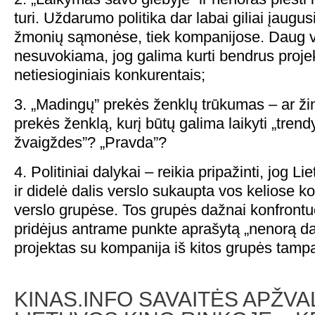
turi. Uždarumo politika dar labai giliai įaugus
žmonių sąmonėse, tiek kompanijose. Daug v
nesuvokiama, jog galima kurti bendrus projek
netiesioginiais konkurentais;
3. „Madingų” prekės ženklų trūkumas – ar žin
prekės ženklą, kurį būtų galima laikyti „trendy
žvaigždes”? „Pravda”?
4. Politiniai dalykai – reikia pripažinti, jog L
ir didelė dalis verslo sukaupta vos keliose k
verslo grupėse. Tos grupės dažnai konfrontu
pridėjus antrame punkte aprašytą „nenorą dal
projektas su kompanija iš kitos grupės tam
KINAS.INFO SAVAITĖS APŽVA