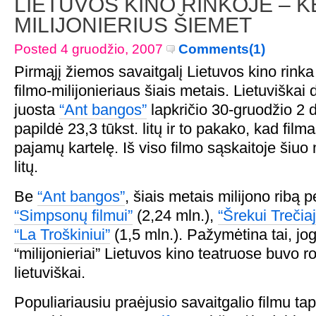
LIETUVOS KINO RINKOJE – K
MILIJONIERIUS ŠIEMET
Posted 4 gruodžio, 2007
Comments(1)
Pirmąjį žiemos savaitgalį Lietuvos kino rinka
filmo-milijonieriaus šiais metais. Lietuviškai
juosta
“Ant bangos”
lapkričio 30-gruodžio 2
papildė 23,3 tūkst. litų ir to pakako, kad film
pajamų kartelę. Iš viso filmo sąskaitoje šiuo
litų.
Be
“Ant bangos”
, šiais metais milijono ribą 
“Simpsonų filmui”
(2,24 mln.),
“Šrekui Trečia
“La Troškiniui”
(1,5 mln.). Pažymėtina tai, jog
“milijonieriai” Lietuvos kino teatruose buvo r
lietuviškai.
Populiariausiu praėjusio savaitgalio filmu tap