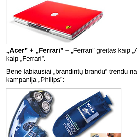
„Acer” + „Ferrari”
– „Ferrari” greitas kaip „
kaip „Ferrari”.
Bene labiausiai „brandintų brandų” trendu n
kampanija „Philips”: