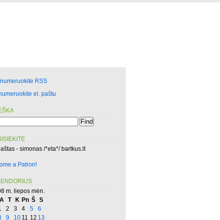
enumeruokite RSS
numeruokite el. paštu
EŠKA
ISIEKITE
paštas - simonas /*eta*/ bartkus.lt
ome a Patron!
LENDORIUS
8 m. liepos mėn.
A
T
K
Pn
Š
S
1
2
3
4
5
6
8
9
10
11
12
13