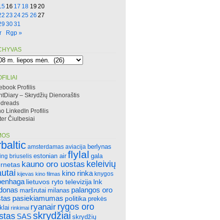
15
16
17
18
19
20
22
23
24
25
26
27
29
30
31
r
Rgp »
CHYVAS
hyvas
FILIAI
ebook Profilis
htDiary – Skrydžių Dienoraštis
dreads
 LinkedIn Profilis
ter Čiulbesiai
MOS
rbaltic
amsterdamas
aviacija
berlynas
flylal
ing
briuselis
estonian air
gala
keleivių
kauno oro uostas
ernetas
autai
kino rinka
knygos
kijevas
kino filmas
penhaga
lietuvos ryto televizija
lnk
ndonas
palangos oro
maršrutai
milanas
tas
pasiekiamumas
politika
prekės
rygos oro
ryanair
klai
rinkimai
skrydžiai
stas
SAS
skrydžių