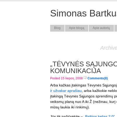
Simonas Bartkus
Blog
Apie blogą
Apie autorių
Archive
„TĖVYNĖS SĄJUNGO
KOMUNIKACIJA
Posted 15 liepos, 2008
Comments(8)
Arba kažkas įtakingas Tėvynės Sąjungoje
ir užvakar aprašiau
, arba kažkokie neblog
įtakingą Tėvynės Sąjungos sprendimų pri
veiksmų planą nuo A iki Ž (nežinau, kurį
mūsų laukia iki rinkimų).
Jūs tik pažiūrėkite –
„Baltijos kelias 2.0”
,