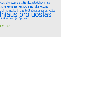
stokholmas
skyways
statistika
ptys
televizija
tiesioginiai skrydžiai
sis
tv3
ioginis marketingas
užsakomieji skrydžiai
ilniaus oro uostas
 2.0
wizzair
įkvėpimas
TISTIKA