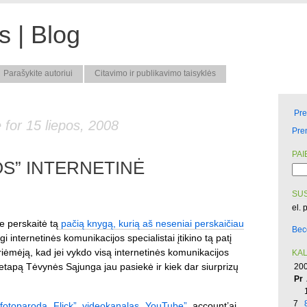
 | Blog
Parašykite autoriui
Citavimo ir publikavimo taisyklės
Pr
 for 15 liepos, 2008
Pre
PAI
S” INTERNETINĖ
SUS
el. 
 perskaitė tą
pačią knygą, kurią aš neseniai perskaičiau
Bec
i internetinės komunikacijos specialistai įtikino tą patį
ėmėją, kad jei vykdo visą internetinės komunikacijos
KA
 etapą Tėvynės Sąjunga jau pasiekė ir kiek dar siurprizų
200
Pr
7
fotoparoda „Flick”
,
videokanalas „YouTube”
, account’ai