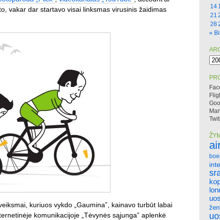
14
, vakar dar startavo visai linksmas virusinis žaidimas
21
28
« Bi
AR
Arc
PRO
Fac
Flig
Goo
Mano
Twit
ŽY
ai
boe
int
sr
ko
lo
uos
ie veiksmai, kuriuos vykdo „Gaumina”, kainavo turbūt labai
žen
internetinėje komunikacijoje „Tėvynės sąjunga” aplenkė
uo