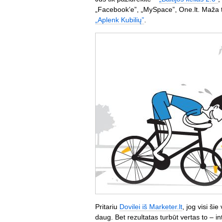
„Facebook’e”, „MySpace”, One.lt. Maža to
„Aplenk Kubilių”
.
Pritariu
Dovilei iš Marketer.lt
, jog visi š
daug. Bet rezultatas turbūt vertas to – 