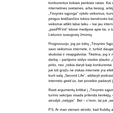
konkurentus kokiais penkiais ratais. Kai 
internetines svetaines, arba tiesiog, artė
„Tėvynės sąjunga” vykdo veiksmus, kuria
pinigus leidžiančios tokios bendrovės kai
veiksmai atlikti labai laiku – kai jau int
„pasiPR’inti” kitose medijose apie tai, o 
Lietuvos suaugusių žmonių.
Prognozuoju, jog po tokių „Tėvynės Sąjun
savo veiksmus internete, ir, turbūt daug
skubotai ir neapgalvotai. Tikėtina, jog ir
darbą – partijoms siūlys visokio plauko 
pirks, nes „reikia daryti kaip konkurentai
juk toli gražu ne viskas internete yra ef
kurti salą „Second Life”, atidaryti podca
interneto geek’us, bet poveikio padaryti
Rasti argumentų kritikai į „Tėvynės sąju
turinio sekcijas visada prilenda kenkėjų, 
atrodyti „nelygis”. Bet – c’mon, tai juk „w
P.S. Ar man vienam atrodo, kad Kubilių a