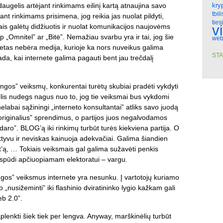
daugelis artėjant rinkimams eilinį kartą atnaujina savo
kry
tbili
jant rinkimams prisimena, jog reikia jas nuolat pildyti,
ties
v
is galėtų didžiuotis ir nuolat komunikacijos naujovėms
p „Omnitel” ar „Bitė”. Nemažiau svarbu yra ir tai, jog šie
web
ernetas nebėra medija, kurioje ka nors nuveikus galima
STA
tada, kai internete galima pagauti bent jau trečdalį
gos” veiksmų, konkurentai turėtų skubiai pradėti vykdyti
elis nudegs nagus nuo to, jog tie veiksmai bus vykdomi
 nelabai sąžiningi „interneto konsultantai” atliks savo juodą
„originalius” sprendimus, o partijos juos negalvodamos
 daro”. BLOG’ą iki rinkimų turbūt turės kiekviena partija. O
ektyvu ir neviskas kainuoja adekvačiai. Galima šiandien
st’ą, … Tokiais veiksmais gal galima sužavėti penkis
 įspūdi apčiuopiamam elektoratui – vargu.
ngos” veiksmus internete yra nesunku. Į vartotojų kuriamo
o „nusižeminti” iki flashinio dviratininko lygio kažkam gali
eb 2.0”.
plenkti šiek tiek per lengva. Anyway, marškinėlių turbūt