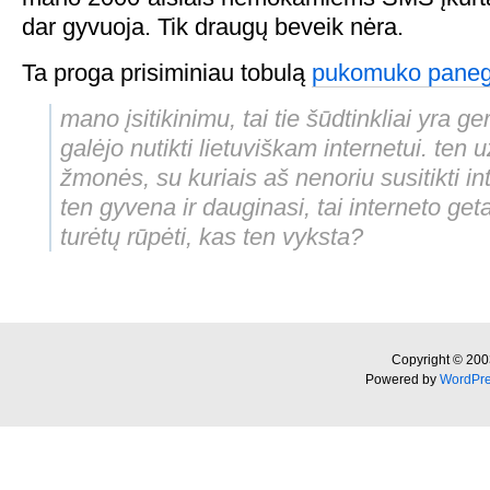
dar gyvuoja. Tik draugų beveik nėra.
Ta proga prisiminiau tobulą
pukomuko panege
mano įsitikinimu, tai tie šūdtinkliai yra ge
galėjo nutikti lietuviškam internetui. ten u
žmonės, su kuriais aš nenoriu susitikti int
ten gyvena ir dauginasi, tai interneto ge
turėtų rūpėti, kas ten vyksta?
Copyright © 200
Powered by
WordPr