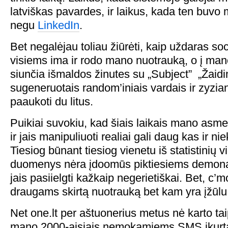
latviškas pavardes, ir laikus, kada ten buvo 
negu
LinkedIn
.
Bet negalėjau toliau žiūrėti, kaip uždaras soci
visiems ima ir rodo mano nuotrauką, o į mano
siunčia išmaldos žinutes su „Subject” „Žaid
sugeneruotais random’iniais vardais ir zyzi
paaukoti du litus.
Puikiai suvokiu, kad šiais laikais mano asm
ir jais manipuliuoti realiai gali daug kas ir n
Tiesiog būnant tiesiog vienetu iš statistinių 
duomenys nėra įdoomūs piktiesiems demonam
jais pasiielgti kažkaip negerietiškai. Bet, c’
draugams skirtą nuotrauką bet kam yra įžūlu
Net one.lt per aštuonerius metus nė karto tai
mano 2000-aisiais nemokamiems SMS įkurta