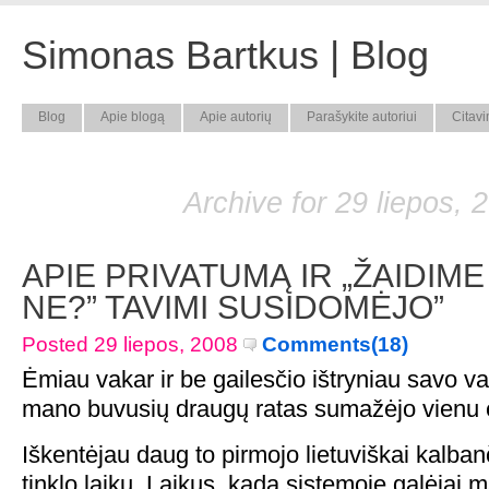
Simonas Bartkus | Blog
Blog
Apie blogą
Apie autorių
Parašykite autoriui
Citavi
Archive for 29 liepos, 
APIE PRIVATUMĄ IR „ŽAIDIME 
NE?” TAVIMI SUSIDOMĖJO”
Posted 29 liepos, 2008
Comments(18)
Ėmiau vakar ir be gailesčio ištryniau savo v
mano buvusių draugų ratas sumažėjo vienu 
Iškentėjau daug to pirmojo lietuviškai kalbanč
tinklo laikų. Laikus, kada sistemoje galėjai ma