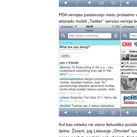
PDA versijas pastaruoju metu pristatino v
atsirado mobili „Twitter” serviso versija
Kol kas neteko nė vieno lietuviško portalo 
delne. Žinant, jog Lietuvoje „Omnitel” tu