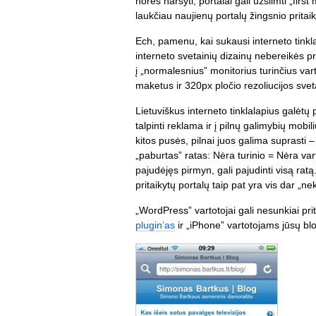
norės naršyti, portalai gali užsiimti „first
laukčiau naujienų portalų žingsnio pritai
Ech, pamenu, kai sukausi interneto tinkl
interneto svetainių dizainų nebereikės pri
į „normalesnius” monitorius turinčius vart
maketus ir 320px pločio rezoliucijos sveta
Lietuviškus interneto tinklalapius galėtų
talpinti reklama ir į pilnų galimybių mobi
kitos pusės, pilnai juos galima suprasti –
„paburtas” ratas: Nėra turinio = Nėra var
pajudėjęs pirmyn, gali pajudinti visą rat
pritaikytų portalų taip pat yra vis dar „
„WordPress” vartotojai gali nesunkiai pr
plugin’as
ir „iPhone” vartotojams jūsų bl