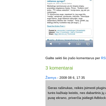
Galite sekti šio įrašo komentarus per
RS
3 komentarai
Žiemys
- 2008 08 6, 17:35
Geras rašinukas, reikės įsimesti pluginą 
turės kažkaip keistis, nes dabartinis jų
pusę ekrano, priverčia įsidiegti Adblock