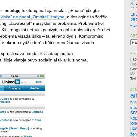
4
11
r mobiliųjų telefonų mažėja nuolat. „iPhone” įdiegta
18
o viską” ne pagal „Omnitel” žodyną
, o tiesiogine to žodžio
25
ėtingi „JavaScript” naršyklei ne problema. Problema kol
« Li
iti įrenginiai netruks pasivyti, o gal ir aplenkti greičiu bei
problema visada išliks – tai ekrano dydis. Kompromiso
AR
Arc
 ir ekrano dydžio turės būti sprendžiamas visada.
 spręsti savo naudai ir vis daugiau turi
PRO
Fac
ioje vietoje buvo socialiniai tiklai ir, žinoma,
Flig
Goo
Mano
Twit
ŽY
ai
boe
int
sr
ko
lo
uos
žen