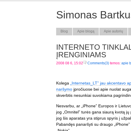
Simonas Bartkus
Blog
Apie blogą
Apie autorių
INTERNETO TINKLAL
ĮRENGINIAMS
2008 08 6, 15:02
Comments(3)
temos:
apie 
Kolega
„Internetas_LT” jau akcentavo api
naršymo
įpročiuose bei apie nuolat augan
skverbtis nesunkiai suvokiama pagrindin
Nesvarbu, ar „iPhone” Europos ir Lietuvo
jog „Omnitel” turės gana siaurą kvotą jų
jog šis aparatas yra stiprus spyris į užpa
Pabandęs panaršyti su draugo „iPhone” s
„Nokia”.