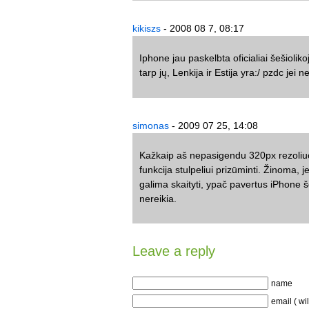
kikiszs
- 2008 08 7, 08:17
Iphone jau paskelbta oficialiai šešiolik
tarp jų, Lenkija ir Estija yra:/ pzdc jei 
simonas
- 2009 07 25, 14:08
Kažkaip aš nepasigendu 320px rezoliuc
funkcija stulpeliui prizūminti. Žinoma, j
galima skaityti, ypač pavertus iPhone š
nereikia.
Leave a reply
name
email ( wi