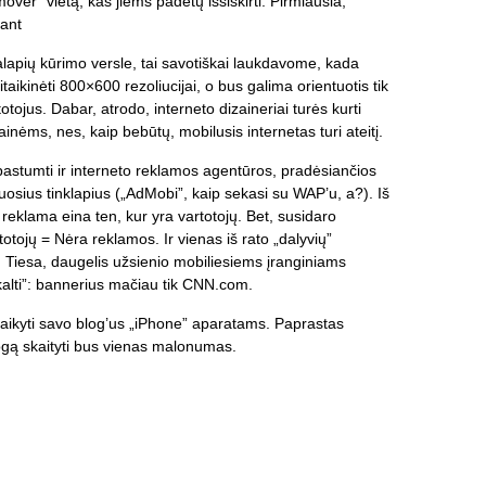
 mover” vietą, kas jiems padėtų išsiskirti. Pirmiausia,
kant
alapių kūrimo versle, tai savotiškai laukdavome, kada
taikinėti 800×600 rezoliucijai, o bus galima orientuotis tik
otojus. Dabar, atrodo, interneto dizaineriai turės kurti
inėms, nes, kaip bebūtų, mobilusis internetas turi ateitį.
 pastumti ir interneto reklamos agentūros, pradėsiančios
liuosius tinklapius („AdMobi”, kaip sekasi su WAP’u, a?). Iš
 reklama eina ten, kur yra vartotojų. Bet, susidaro
totojų = Nėra reklamos. Ir vienas iš rato „dalyvių”
ą. Tiesa, daugelis užsienio mobiliesiems įranginiams
nekalti”: bannerius mačiau tik CNN.com.
itaikyti savo blog’us „iPhone” aparatams. Paprastas
ogą skaityti bus vienas malonumas.