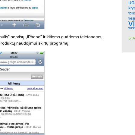
uo
kry
tbili
ties
v
web
lis” servisų „iPhone” ir kitiems gudriems telefonams,
STA
produktų naudojimui skirtų programų.