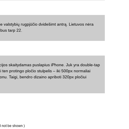
oje valstybių rugpjūčio dvidešimt antrą. Lietuvos nėra
nebus tarp 22.
ijos skaitydamas puslapius iPhone. Juk yra double-tap
ei ten protingo pločio stulpelis – iki 500px normaliai
onu. Taigi, bendro dizaino apriboti 320px pločiui
ll not be shown )