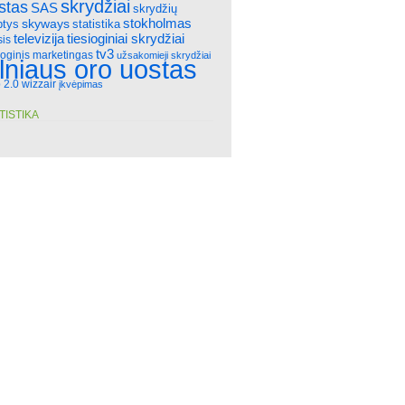
skrydžiai
stas
SAS
skrydžių
stokholmas
skyways
statistika
ptys
televizija
tiesioginiai skrydžiai
sis
tv3
ioginis marketingas
užsakomieji skrydžiai
ilniaus oro uostas
 2.0
wizzair
įkvėpimas
TISTIKA