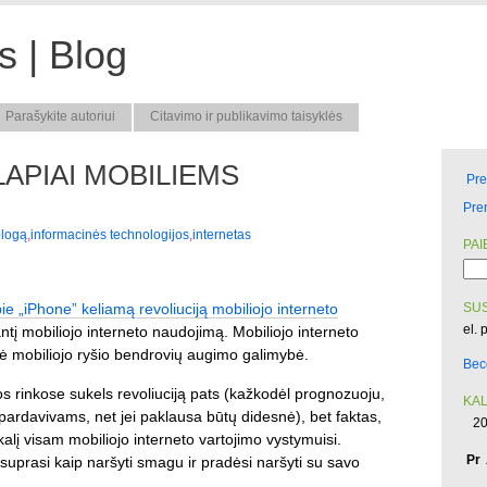
 | Blog
Parašykite autoriui
Citavimo ir publikavimo taisyklės
APIAI MOBILIEMS
Pr
Pre
blogą
,
informacinės technologijos
,
internetas
PAI
e „iPhone” keliamą revoliuciją mobiliojo interneto
SUS
el. 
tį mobiliojo interneto naudojimą. Mobiliojo interneto
ė mobiliojo ryšio bendrovių augimo galimybė.
Bec
s rinkose sukels revoliuciją pats (kažkodėl prognozuoju,
KA
 pardavivams, net jei paklausa būtų didesnė), bet faktas,
20
kalį visam mobiliojo interneto vartojimo vystymuisi.
Pr
uprasi kaip naršyti smagu ir pradėsi naršyti su savo