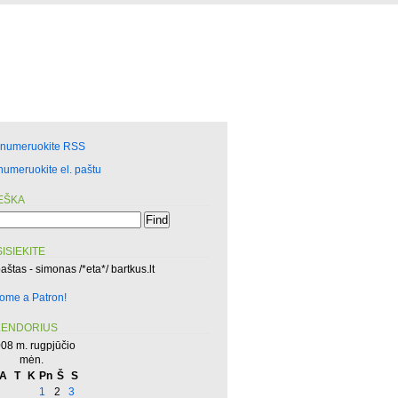
enumeruokite RSS
numeruokite el. paštu
EŠKA
ISIEKITE
paštas - simonas /*eta*/ bartkus.lt
ome a Patron!
LENDORIUS
08 m. rugpjūčio
mėn.
A
T
K
Pn
Š
S
1
2
3