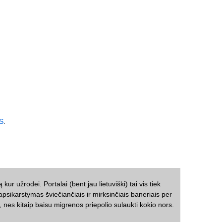
S
.
kur užrodei. Portalai (bent jau lietuviški) tai vis tiek
 apsikarstymas šviečiančiais ir mirksinčiais baneriais per
, nes kitaip baisu migrenos priepolio sulaukti kokio nors.