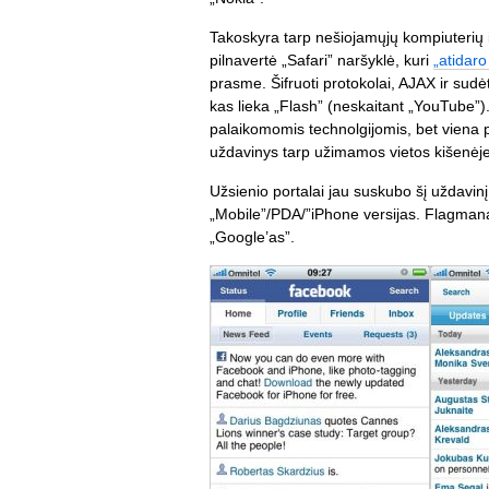
Takoskyra tarp nešiojamųjų kompiuterių i
pilnavertė „Safari” naršyklė, kuri
„atidar
prasme. Šifruoti protokolai, AJAX ir sud
kas lieka „Flash” (neskaitant „YouTube”). K
palaikomomis technolgijomis, bet viena 
uždavinys tarp užimamos vietos kišenėje
Užsienio portalai jau suskubo šį uždavinį
„Mobile”/PDA/”iPhone versijas. Flagmanai š
„Google’as”.