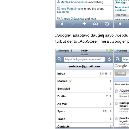
„Google” adaptavo daugelį savo „webdunu
turbūt dėl to „AppStore” nėra „Google” 