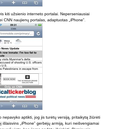
is kiti užsienio interneto portalai. Neperseniausiai
 bei CNN naujienų portalas, adaptuotas „iPhone”.
nepavyko aptikti, jog jis turėtų versiją, pritaikytą žiūrėti
oj išlaisvins „iPhone” gerbėjų armiją, kuri neišvengiamai