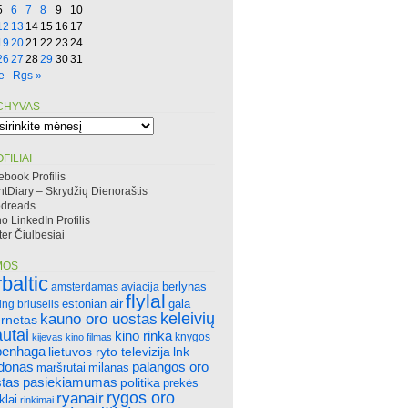
5
6
7
8
9
10
12
13
14
15
16
17
19
20
21
22
23
24
26
27
28
29
30
31
e
Rgs »
CHYVAS
hyvas
FILIAI
ebook Profilis
htDiary – Skrydžių Dienoraštis
dreads
 LinkedIn Profilis
ter Čiulbesiai
MOS
rbaltic
amsterdamas
aviacija
berlynas
flylal
ing
briuselis
estonian air
gala
keleivių
kauno oro uostas
ernetas
autai
kino rinka
knygos
kijevas
kino filmas
penhaga
lietuvos ryto televizija
lnk
ndonas
palangos oro
maršrutai
milanas
tas
pasiekiamumas
politika
prekės
rygos oro
ryanair
klai
rinkimai