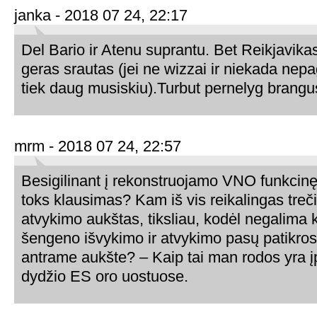
janka - 2018 07 24, 22:17
Del Bario ir Atenu suprantu. Bet Reikjavikas
geras srautas (jei ne wizzai ir niekada nep
tiek daug musiskiu).Turbut pernelyg brang
mrm - 2018 07 24, 22:57
Besigilinant į rekonstruojamo VNO funkcinę
toks klausimas? Kam iš vis reikalingas tre
atvykimo aukštas, tiksliau, kodėl negalima 
šengeno išvykimo ir atvykimo pasų patikro
antrame aukšte? – Kaip tai man rodos yra 
dydžio ES oro uostuose.