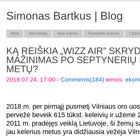
Simonas Bartkus | Blog
Blog
Apie blogą
Apie autorių
Parašykite autoriui
Citavi
KĄ REIŠKIA „WIZZ AIR” SKRY
MAŽINIMAS PO SEPTYNERIŲ
METŲ?
2018 07 24, 17:00
Comments(184)
temos:
ekon
2018 m. per pirmąjį pusmetį Vilniaus oro uos
pervežė beveik 615 tūkst. keleivių ir užėmė 
2011 m. pradėjęs veiklą Lietuvoje, ši žemų
jau kelerius metus yra didžiausia vežėja Viln