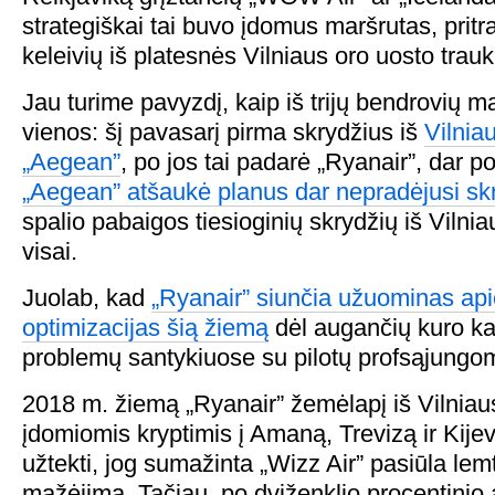
strategiškai tai buvo įdomus maršrutas, pri
keleivių iš platesnės Vilniaus oro uosto trau
Jau turime pavyzdį, kaip iš trijų bendrovių m
vienos: šį pavasarį pirma skrydžius iš
Vilnia
„Aegean”
, po jos tai padarė „Ryanair”, dar po
„Aegean” atšaukė planus dar nepradėjusi skr
spalio pabaigos tiesioginių skrydžių iš Vilnia
visai.
Juolab, kad
„Ryanair” siunčia užuominas ap
optimizacijas šią žiemą
dėl augančių kuro kai
problemų santykiuose su pilotų profsąjungom
2018 m. žiemą „Ryanair” žemėlapį iš Vilniau
įdomiomis kryptimis į Amaną, Trevizą ir Kijevą
užtekti, jog sumažinta „Wizz Air” pasiūla lem
mažėjimą. Tačiau, po dviženklio procentini