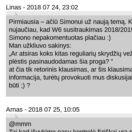
Linas - 2018 07 24, 23:02
Pirmiausia – ačiū Simonui už naują temą. 
nujaučiau, kad W6 susitraukimas 2018/201
Simono nepakomentuotas plačiau :)
Man užkliuvo sakinys:
„Ar atsiras koks kitas reguliarių skrydžių ve
plėstis pasinaudodamas šia proga? ”
at čia tik retorinis klausimas, ar šis klausi
informacija, turėtų provokuoti mus diskusijai
būti ;) ?
Arnas - 2018 07 25, 10:05
@mmm
Tai kad išvykimo pasų kontrolė fiziškai yra s