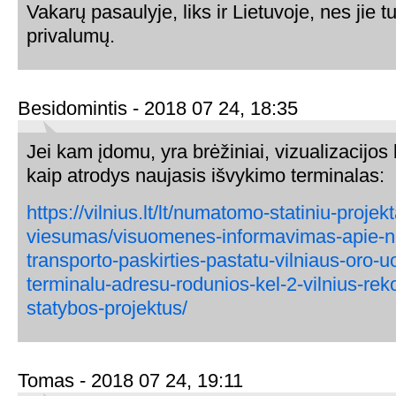
Vakarų pasaulyje, liks ir Lietuvoje, nes jie 
privalumų.
Besidomintis - 2018 07 24, 18:35
Jei kam įdomu, yra brėžiniai, vizualizacijos
kaip atrodys naujasis išvykimo terminalas:
https://vilnius.lt/lt/numatomo-statiniu-projek
viesumas/visuomenes-informavimas-apie-
transporto-paskirties-pastatu-vilniaus-oro-u
terminalu-adresu-rodunios-kel-2-vilnius-rek
statybos-projektus/
Tomas - 2018 07 24, 19:11