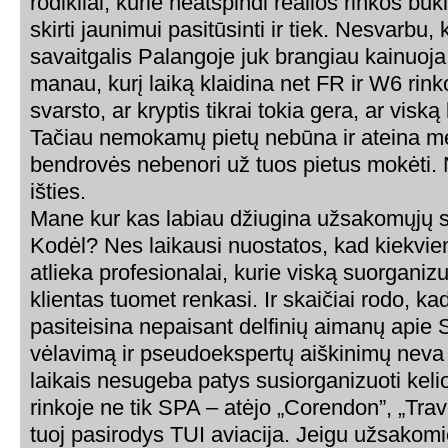
rodikliai, kurie neatspindi realios rinkos būk
skirti jaunimui pasitūsinti ir tiek. Nesvarbu, 
savaitgalis Palangoje juk brangiau kainuoja.
manau, kurį laiką klaidina net FR ir W6 rink
svarsto, ar kryptis tikrai tokia gera, ar viską
Tačiau nemokamų pietų nebūna ir ateina m
bendrovės nebenori už tuos pietus mokėti. 
išties.
Mane kur kas labiau džiugina užsakomųjų sk
Kodėl? Nes laikausi nuostatos, kad kiekvie
atlieka profesionalai, kurie viską suorganizu
klientas tuomet renkasi. Ir skaičiai rodo, kad 
pasiteisina nepaisant delfinių aimanų apie
vėlavimą ir pseudoekspertų aiškinimų neva t
laikais nesugeba patys susiorganizuoti kel
rinkoje ne tik SPA – atėjo „Corendon”, „Trav
tuoj pasirodys TUI aviacija. Jeigu užsakomiej