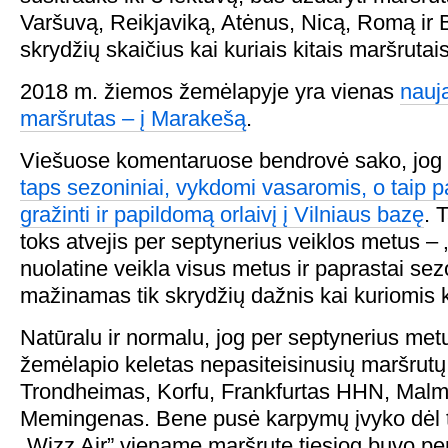
Varšuvą, Reikjaviką, Atėnus, Nicą, Romą ir 
skrydžių skaičius kai kuriais kitais maršrutais
2018 m. žiemos žemėlapyje yra vienas
nauj
maršrutas – į Marakešą
.
Viešuose komentaruose bendrovė sako, jog
taps sezoniniai, vykdomi vasaromis, o taip p
gražinti ir papildomą orlaivį į Vilniaus bazę
. 
toks atvejis per septynerius veiklos metus –
nuolatine veikla visus metus ir paprastai se
mažinamas tik skrydžių dažnis kai kuriomis k
Natūralu ir normalu, jog per septynerius met
žemėlapio keletas nepasiteisinusių maršrutų:
Trondheimas, Korfu, Frankfurtas HHN, Malm
Memingenas. Bene pusė karpymų įvyko dėl to
„Wizz Air” viename maršrute tiesiog buvo pe