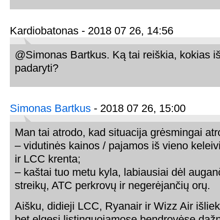
Kardiobatonas - 2018 07 26, 14:56
@Simonas Bartkus. Ką tai reiškia, kokias 
padaryti?
Simonas Bartkus
- 2018 07 26, 15:00
Man tai atrodo, kad situacija grėsmingai atr
– vidutinės kainos / pajamos iš vieno keleivi
ir LCC krenta;
– kaštai tuo metu kyla, labiausiai dėl augan
streikų, ATC perkrovų ir negerėjančių orų.
Aišku, didieji LCC, Ryanair ir Wizz Air išliek
bet elgesį listinguojamose bendrovėse dažna