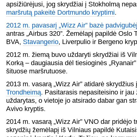
apsižiūrėjusi, jog skrydžiai į Stokholmą nepas
maršrutą pakeitė Dortmundo kryptimi
.
2012 m. pavasarį „Wizz Air” bazė padvigubė
antras „Airbus 320”. Žemėlapį papildė Oslo 
BVA,
Stavangerio
, Liverpulio ir Bergeno kryp
2012 m. žiemą buvo uždaryti skrydžiai iš Viln
Korką – daugiausia dėl tiesioginės „Ryanair”
šituose maršrutuose.
2013 m. vasarą „Wizz Air” atidarė skrydžius į
Trondheimą
. Pasitarasis nepasiteisino ir ja
uždarytas, o vietoje jo atsirado dabar gan str
Avivo kryptis.
2014 m. vasarą „Wizz Air” VNO dar pridėjo tr
skrydžių žemėlapį iš Vilniaus papildė Kutaisis