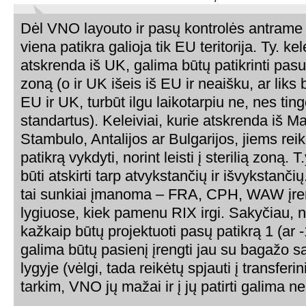
Dėl VNO layouto ir pasų kontrolės antrame
viena patikra galioja tik EU teritorija. Ty. kel
atskrenda iš UK, galima būtų patikrinti pasus i
zoną (o ir UK išeis iš EU ir neaišku, ar liks
EU ir UK, turbūt ilgu laikotarpiu ne, nes tin
standartus). Keleiviai, kurie atskrenda iš M
Stambulo, Antalijos ar Bulgarijos, jiems reik
patikrą vykdyti, norint leisti į sterilią zoną. T
būti atskirti tarp atvykstančių ir išvykstanč
tai sunkiai įmanoma – FRA, CPH, WAW įren
lygiuose, kiek pamenu RIX irgi. Sakyčiau, n
kažkaip būtų projektuoti pasų patikrą 1 (ar -
galima būtų pasienį įrengti jau su bagažo 
lygyje (vėlgi, tada reikėtų spjauti į transferin
tarkim, VNO jų mažai ir į jų patirti galima n