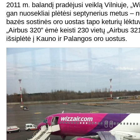
2011 m. balandį pradėjusi veiklą Vilniuje, „Wi
gan nuosekliai plėtėsi septynerius metus – n
bazės sostinės oro uostas tapo keturių lėktu
„Airbus 320” ėmė keisti 230 vietų „Airbus 321”
išsiplėtė į Kauno ir Palangos oro uostus.