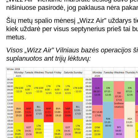
nišiniuose pasirodė, jog paklausa nėra pak
Šių metų spalio mėnesį „Wizz Air” uždarys ti
kiek uždarė per visus septynerius prieš tai b
metus.
Visos „Wizz Air” Vilniaus bazės operacijos š
suplanuotos ant trijų lėktuvų: