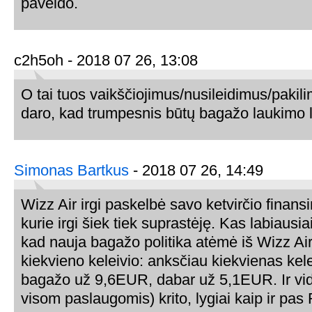
paveldo.
c2h5oh - 2018 07 26, 13:08
O tai tuos vaikščiojimus/nusileidimus/pakili
daro, kad trumpesnis būtų bagažo laukimo 
Simonas Bartkus
- 2018 07 26, 14:49
Wizz Air irgi paskelbė savo ketvirčio finansi
kurie irgi šiek tiek suprastėję. Kas labiausiai 
kad nauja bagažo politika atėmė iš Wizz Ai
kiekvieno keleivio: anksčiau kiekvienas kel
bagažo už 9,6EUR, dabar už 5,1EUR. Ir vid
visom paslaugomis) krito, lygiai kaip ir pas 