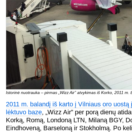
Istorinė nuotrauka – pirmas „Wizz Air” atvykimas iš Korko, 2011 m. 
2011 m. balandį iš karto į Vilniaus oro uostą
lėktuvo baze
, „Wizz Air” per porą dienų atid
Korką, Romą, Londoną LTN, Milaną BGY, Do
Eindhoveną, Barseloną ir Stokholmą. Po ke