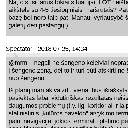
Na, o susidarius tokiai situacijai, LOT neiš
aikštelę su 4-5 tiesioginiais maršrutais? Patir
bazę bei noro taip pat. Manau, vyriausybė š
galėtų dėti pastangų:)
Spectator - 2018 07 25, 14:34
@mrm – negali ne-šengeno keleiviai nepraėj
į šengeno zoną, dėl to ir turi būti atskirti n
nuo šengeno.
Iš planų man akivaizdu viena: bus ištaškyta
pasiektas labai vidutiniškas rezultatas neiš
daugumos problemų (t.y. ilgi koridoriai ir lai
stalinistinis „kulūros paveldo” atvykimo term
paini navigacija, jokios terminalo plėtimo p