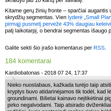
skraidyti jau 10 kartų per savaitę.
Kitame gerų žinių fronte – sparčiai auganti
skrydžių segmentas. Vien
lyderė „Small Plan
pirmąjį pusmetį pervežė 43% daugiau keleiv
patį laikotarpį, o bendrai segmentas išaugo 
Galite sekti šio įrašo komentarus per
RSS
.
184 komentarai
Kardiobatonas - 2018 07 24, 17:37
Nieko nuostabaus, kažkada turėjo taip atsiti
kryptys buvo atidarinėjamos tik todėl, kad l
groundinami. Bilietai kainavo neįtikėtinai p
pirko negalvodami. Taip atsirado dviženklia