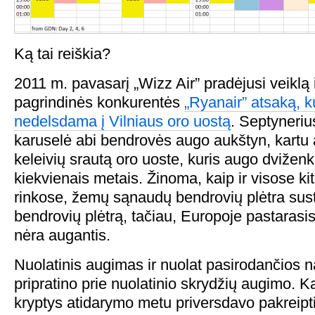
Ką tai reiškia?
2011 m. pavasarį „Wizz Air” pradėjusi veiklą
pagrindinės konkurentės
„Ryanair” atsaką, ku
nedelsdama į Vilniaus oro uostą
. Septyneriu
karuselė abi bendrovės augo aukštyn, kart
keleivių srautą oro uoste, kuris augo dviženk
kiekvienais metais. Žinoma, kaip ir visose k
rinkose, žemų sąnaudų bendrovių plėtra sust
bendrovių plėtrą, tačiau, Europoje pastarasi
nėra augantis.
Nuolatinis augimas ir nuolat pasirodančios n
pripratino prie nuolatinio skrydžių augimo. Ka
kryptys atidarymo metu priversdavo pakreipti 