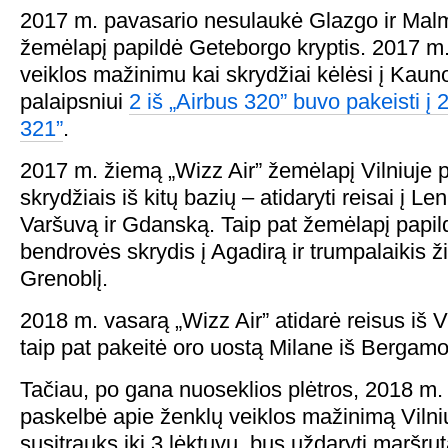
2017 m. pavasario nesulaukė Glazgo ir Malm
žemėlapį papildė Geteborgo kryptis. 2017 m.
veiklos mažinimu kai skrydžiai kėlėsi į Kauno
palaipsniui
2 iš „Airbus 320” buvo pakeisti į 
321”
.
2017 m. žiemą „Wizz Air” žemėlapį Vilniuje pr
skrydžiais iš kitų bazių – atidaryti reisai į Le
Varšuvą ir Gdanską. Taip pat žemėlapį papild
bendrovės skrydis į Agadirą ir trumpalaikis ž
Grenoblį.
2018 m. vasarą „Wizz Air” atidarė reisus iš V
taip pat pakeitė oro uostą Milane iš Bergam
Tačiau, po gana nuoseklios plėtros, 2018 m. 
paskelbė apie ženklų veiklos mažinimą Vilni
susitrauks iki 3 lėktuvų, bus uždaryti maršruta