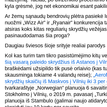
kyla grėsmė, jog net ekonomikai esant pakili
Ar žemų sąnaudų bendrovių plėtra pasiekė l
nuožmi „Wizz Air” ir „Ryanair” konkurencija 
atsiras koks kitas reguliarių skrydžių vežėjas,
pasinaudodamas šia proga?
Daugiau šviesos šioje srityje realiai parody
Kol kas turim tam tikro pasistūmėjimo kitų ve
šią vasarą paleido skrydžius iš Astanos į Vil
braškėdami užsipildo tik pusė orlaivio (kas tu
skausminga tokiame 4 valandų reise);
„Aerof
skrydžių skaičių iš Maskvos į Vilnių iki 3 per
tvarkaraštyje „Norwegian” planuoja 6 savaitin
Stokholmo į Vilnių, o 2019 m. pavasarį „Turki
planuoja iš Stambulo (galimai naujo atidaryto