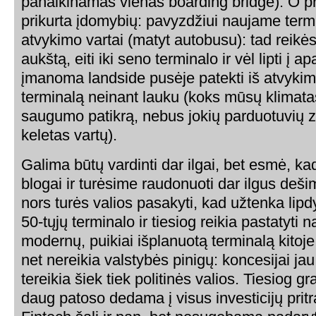
panaikinamas vienas boarding bridge). O p
prikurta įdomybių: pavyzdžiui naujame term
atvykimo vartai (matyt autobusu): tad reikės l
aukštą, eiti iki seno terminalo ir vėl lipti į 
įmanoma landside pusėje patekti iš atvykim
terminalą neinant lauku (koks mūsų klimata
saugumo patikrą, nebus jokių parduotuvių 
keletas vartų).
Galima būtų vardinti dar ilgai, bet esmė, ka
blogai ir turėsime raudonuoti dar ilgus deš
nors turės valios pasakyti, kad užtenka lipd
50-tųjų terminalo ir tiesiog reikia pastatyti n
modernų, puikiai išplanuotą terminalą kitoj
net nereikia valstybės pinigų: koncesijai jau
tereikia šiek tiek politinės valios. Tiesiog gr
daug patoso dedama į visus investicijų pritr