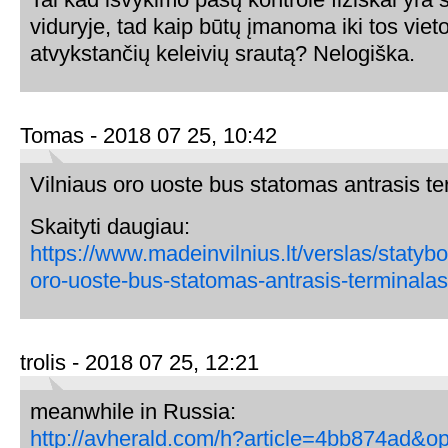
viduryje, tad kaip būtų įmanoma iki tos vieto
atvykstančių keleivių srautą? Nelogiška.
Tomas - 2018 07 25, 10:42
Vilniaus oro uoste bus statomas antrasis t
Skaityti daugiau:
https://www.madeinvilnius.lt/verslas/statybos
oro-uoste-bus-statomas-antrasis-terminalas
trolis - 2018 07 25, 12:21
meanwhile in Russia:
http://avherald.com/h?article=4bb874ad&o