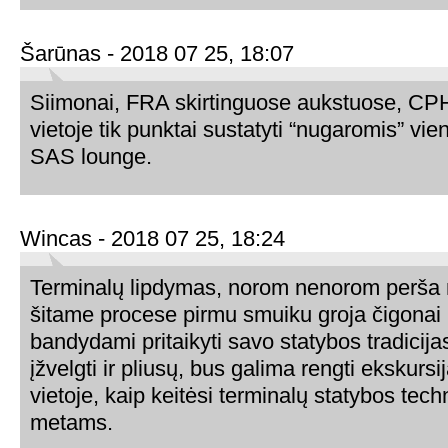
Šarūnas - 2018 07 25, 18:07
Siimonai, FRA skirtinguose aukstuose, CPH 
vietoje tik punktai sustatyti “nugaromis” vien
SAS lounge.
Wincas - 2018 07 25, 18:24
Terminalų lipdymas, norom nenorom perša m
šitame procese pirmu smuiku groja čigonai 
bandydami pritaikyti savo statybos tradicija
įžvelgti ir pliusų, bus galima rengti ekskursij
vietoje, kaip keitėsi terminalų statybos tech
metams.