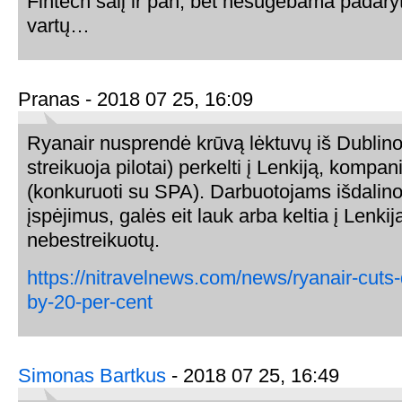
Fintech šalį ir pan, bet nesugebama padaryt
vartų…
Pranas - 2018 07 25, 16:09
Ryanair nusprendė krūvą lėktuvų iš Dublino
streikuoja pilotai) perkelti į Lenkiją, kompa
(konkuruoti su SPA). Darbuotojams išdalino
įspėjimus, galės eit lauk arba keltia į Lenk
nebestreikuotų.
https://nitravelnews.com/news/ryanair-cuts-
by-20-per-cent
Simonas Bartkus
- 2018 07 25, 16:49