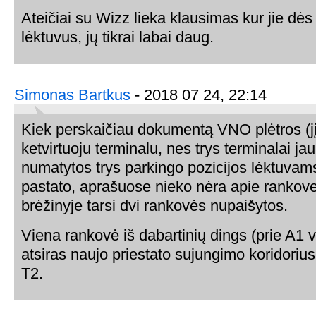
Ateičiai su Wizz lieka klausimas kur jie dė
lėktuvus, jų tikrai labai daug.
Simonas Bartkus
- 2018 07 24, 22:14
Kiek perskaičiau dokumentą VNO plėtros (j
ketvirtuoju terminalu, nes trys terminalai jau
numatytos trys parkingo pozicijos lėktuvams
pastato, aprašuose nieko nėra apie rankov
brėžinyje tarsi dvi rankovės nupaišytos.
Viena rankovė iš dabartinių dings (prie A1 v
atsiras naujo priestato sujungimo koridori
T2.