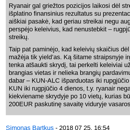
Ryanair gal griežtos pozicijos laikosi dėl st
išplatino finansinius rezultatus su prezentac
aiškiai pasakė, kad geriau streikai negu aug
perspėjo keleivius, kad nenustebkit – rugpj
streikų.
Taip pat paminėjo, kad keleivių skaičius dė
mažėja tik yield’as. Ką šitame straipsnyje ir
tenka atšaukti skrydį, tai perkelti keleiviai 
brangias vietas ir nelieka brangių pardavim
dabar – KUN-ALC išparduotas iki rupgjūčio
KUN iki rugpjūčio 4 dienos, t.y. ryanair neg
kiekviename skrydyje po 10 vietų, kurias bū
200EUR paskutinę savaitę viduryje vasaros
Simonas Bartkus
- 2018 07 25, 16:54