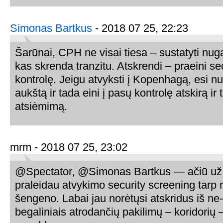
Simonas Bartkus
- 2018 07 25, 22:23
Šarūnai, CPH ne visai tiesa – sustatyti nuga
kas skrenda tranzitu. Atskrendi – praeini se
kontrolę. Jeigu atvyksti į Kopenhagą, esi nu
aukštą ir tada eini į pasų kontrolę atskirą ir
atsiėmimą.
mrm - 2018 07 25, 23:02
@Spectator, @Simonas Bartkus — ačiū už 
praleidau atvykimo security screening tarp 
šengeno. Labai jau norėtųsi atskridus iš ne
begaliniais atrodančių pakilimų – koridorių 