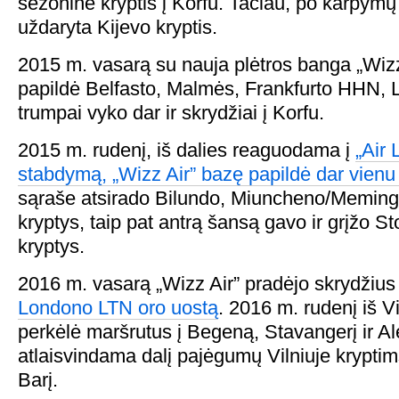
sezoninė kryptis į Korfu. Tačiau, po karpymų
uždaryta Kijevo kryptis.
2015 m. vasarą su nauja plėtros banga „Wizz
papildė Belfasto, Malmės, Frankfurto HHN, 
trumpai vyko dar ir skrydžiai į Korfu.
2015 m. rudenį, iš dalies reaguodama į
„Air 
stabdymą, „Wizz Air” bazę papildė dar vienu
sąraše atsirado Bilundo, Miuncheno/Meming
kryptys, taip pat antrą šansą gavo ir grįžo S
kryptys.
2016 m. vasarą „Wizz Air” pradėjo skrydžius
Londono LTN oro uostą
. 2016 m. rudenį iš V
perkėlė maršrutus į Begeną, Stavangerį ir Al
atlaisvindama dalį pajėgumų Vilniuje kryptims
Barį.