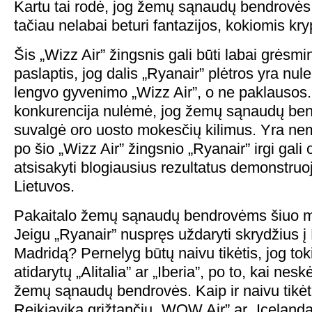
Kartu tai rodė, jog žemų sąnaudų bendrovės 
tačiau nelabai beturi fantazijos, kokiomis kryp
Šis „Wizz Air” žingsnis gali būti labai grėsm
paslaptis, jog dalis „Ryanair” plėtros yra nul
lengvo gyvenimo „Wizz Air”, o ne paklausos.
konkurencija nulėmė, jog žemų sąnaudų ben
suvalgė oro uosto mokesčių kilimus. Yra ne
po šio „Wizz Air” žingsnio „Ryanair” irgi gali 
atsisakyti blogiausius rezultatus demonstruo
Lietuvos.
Pakaitalo žemų sąnaudų bendrovėms šiuo me
Jeigu „Ryanair” nuspręs uždaryti skrydžius į
Madridą? Pernelyg būtų naivu tikėtis, jog to
atidarytų „Alitalia” ar „Iberia”, po to, kai ne
žemų sąnaudų bendrovės. Kaip ir naivu tikėtis
Reikjaviką grįžtančių „WOW Air” ar „Icelandair